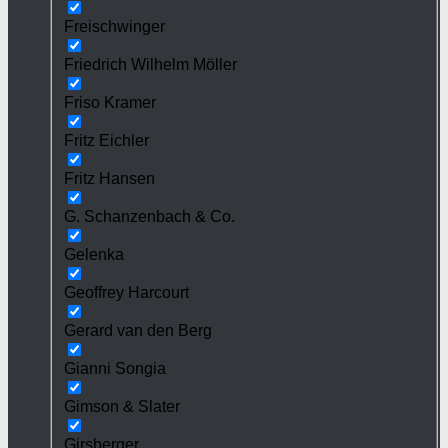
Freischwinger
Friedrich Wilhelm Möller
Friso Kramer
Fritz Eichler
Fritz Hansen
G. Schanzenbach & Co.
Gelenka
Geoffrey Harcourt
Gerard van den Berg
Gianni Songia
Gimson & Slater
Girsberger