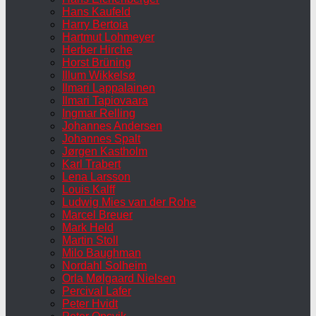
Hans Kaufeld
Harry Bertoia
Hartmut Lohmeyer
Herber Hirche
Horst Brüning
Illum Wikkelsø
Ilmari Lappalainen
Ilmari Tapiovaara
Ingmar Relling
Johannes Andersen
Johannes Spalt
Jørgen Kastholm
Karl Trabert
Lena Larsson
Louis Kalff
Ludwig Mies van der Rohe
Marcel Breuer
Mark Held
Martin Stoll
Milo Baughman
Nordahl Solheim
Orla Mølgaard Nielsen
Percival Lafer
Peter Hvidt