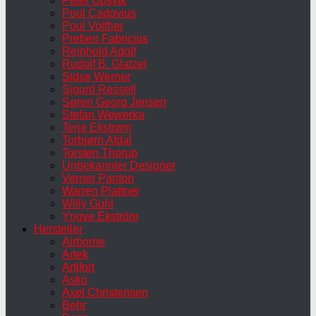
Peter Opsvik
Poul Cadovius
Poul Volther
Preben Fabricius
Reinhold Adolf
Rudolf B. Glatzel
Sidse Werner
Sigurd Ressell
Søren Georg Jensen
Stefan Wewerka
Terje Ekstrøm
Torbjørn Afdal
Torsten Thorup
Unbekannter Designer
Verner Panton
Warren Plattner
Willy Guhl
Yngve Ekström
Hersteller
Airborne
Artek
Artifort
Asko
Axel Christensen
Behr