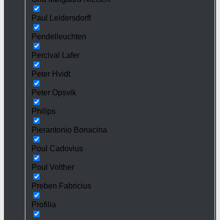
Paul Leidersdorff
Pendelleuchten
Percival Lafer
Peter Hvidt
Peter Opsvik
Philips
Pierantonio Bonacina
Poul Cadovius
Poul Volther
Preben Fabricius
Profilia