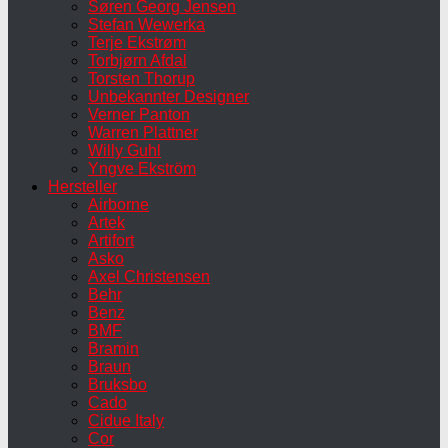
Søren Georg Jensen
Stefan Wewerka
Terje Ekstrøm
Torbjørn Afdal
Torsten Thorup
Unbekannter Designer
Verner Panton
Warren Plattner
Willy Guhl
Yngve Ekström
Hersteller
Airborne
Artek
Artifort
Asko
Axel Christensen
Behr
Benz
BMF
Bramin
Braun
Bruksbo
Cado
Cidue Italy
Cor