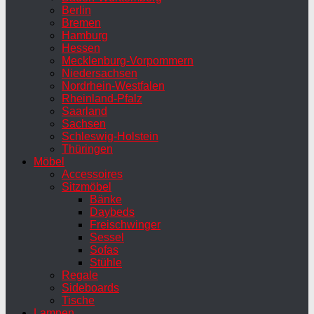
Berlin
Bremen
Hamburg
Hessen
Mecklenburg-Vorpommern
Niedersachsen
Nordrhein-Westfalen
Rheinland-Pfalz
Saarland
Sachsen
Schleswig-Holstein
Thüringen
Möbel
Accessoires
Sitzmöbel
Bänke
Daybeds
Freischwinger
Sessel
Sofas
Stühle
Regale
Sideboards
Tische
Lampen