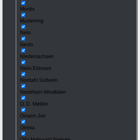
Montis
Musterring
Nelo
Nesto
Niedersachsen
Niels Eilersen
Nordahl Solheim
Nordrhein-Westfalen
O. D. Møbler
Omann Jun
Omnia
Orla Mølgaard Nielsen