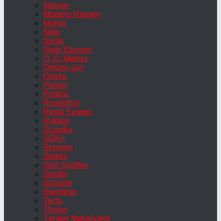
Mauser
Mogens Hansen
Montis
Nelo
Nesto
Niels Eilersen
O. D. Møbler
Omann Jun
Omnia
Philips
Profilia
Rosenthal
Royal System
Rykken
Scandia
SDR+
Sormani
Stokke
Stoll Giroflex
Stouby
Strässle
Swedese
Tecta
Thams
Tønder Møbelværk