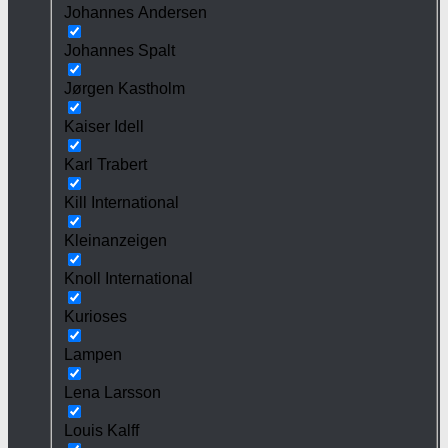
Johannes Andersen
Johannes Spalt
Jørgen Kastholm
Kaiser Idell
Karl Trabert
Kill International
Kleinanzeigen
Knoll International
Kurioses
Lampen
Lena Larsson
Louis Kalff