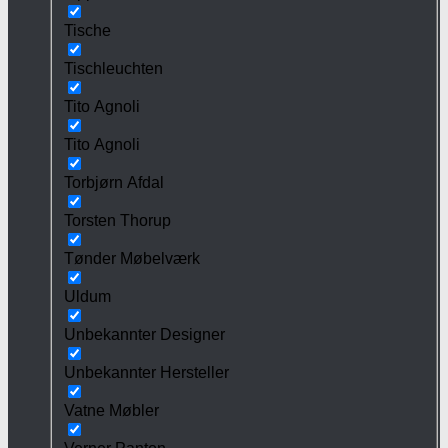
Tische
Tischleuchten
Tito Agnoli
Tito Agnoli
Torbjørn Afdal
Torsten Thorup
Tønder Møbelværk
Uldum
Unbekannter Designer
Unbekannter Hersteller
Vatne Møbler