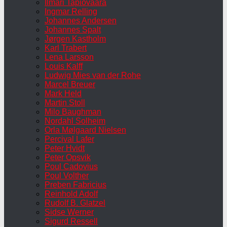
Ilmari Tapiovaara
Ingmar Relling
Johannes Andersen
Johannes Spalt
Jørgen Kastholm
Karl Trabert
Lena Larsson
Louis Kalff
Ludwig Mies van der Rohe
Marcel Breuer
Mark Held
Martin Stoll
Milo Baughman
Nordahl Solheim
Orla Mølgaard Nielsen
Percival Lafer
Peter Hvidt
Peter Opsvik
Poul Cadovius
Poul Volther
Preben Fabricius
Reinhold Adolf
Rudolf B. Glatzel
Sidse Werner
Sigurd Ressell