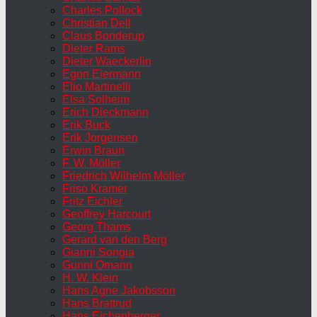
Charles Pollock
Christian Dell
Claus Bonderup
Dieter Rams
Dieter Waeckerlin
Egon Eiermann
Elio Martinelli
Elsa Solheim
Erich Dieckmann
Erik Buck
Erik Jorgensen
Erwin Braun
F. W. Möller
Friedrich Wilhelm Möller
Friso Kramer
Fritz Eichler
Geoffrey Harcourt
Georg Thams
Gerard van den Berg
Gianni Songia
Gunni Omann
H. W. Klein
Hans Agne Jakobsson
Hans Brattrud
Hans Eichenberger