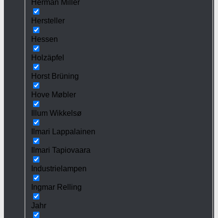
Herman Miller
Hersteller
Hessen
Holzäpfel
Horst Brüning
Hove Møbler
Illum Wikkelsø
Ilmari Lappalainen
Ilmari Tapiovaara
Industrielampen
Ingmar Relling
Jahr