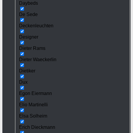
Daybeds
De Sede
Deckenleuchten
Designer
Dieter Rams
Dieter Waeckerlin
Dietiker
Dux
Egon Eiermann
Elio Martinelli
Elsa Solheim
Erich Dieckmann