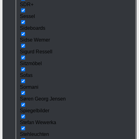
SDR+
Sessel
Sideboards
Sidse Werner
Sigurd Ressell
Sitzmöbel
Sofas
Sormani
Søren Georg Jensen
Spiegelbilder
Stefan Wewerka
Stehleuchten