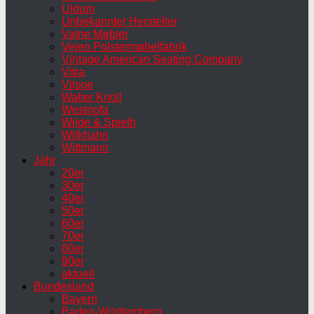
Uldum
Unbekannter Hersteller
Vatne Møbler
Vejen Polstermøbelfabrik
Vintage American Seating Company
Vitra
Vitsoe
Walter Knoll
Westnofa
Wilde & Spieth
Wilkhahn
Wittmann
Jahr
20er
30er
40er
50er
60er
70er
80er
90er
aktuell
Bundesland
Bayern
Baden-Württemberg