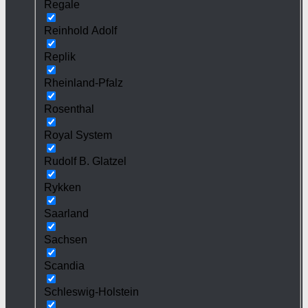
Regale
Reinhold Adolf
Replik
Rheinland-Pfalz
Rosenthal
Royal System
Rudolf B. Glatzel
Rykken
Saarland
Sachsen
Scandia
Schleswig-Holstein