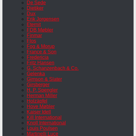
De Sede
Dietiker
Dux
Erik Jorgensen
Eternit
FDB Møbler
Finmar
Flos
Fog & Morup
France & Son
Fredericia
Fritz Hansen
G. Schanzenbach & Co.
Gelenka
Gimson & Slater
Girsberger
H. P. Spengler
Herman Miller
Holzäpfel
Hove Møbler
Kaiser Idell
Kill International
Knoll International
Louis Poulsen
Martinelli Luce