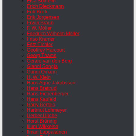
Elsa Solheim
Erich Dieckmann
Erik Buck
Erik Jorgensen
Erwin Braun
F. W. Möller
Friedrich Wilhelm Möller
Friso Kramer
Fritz Eichler
Geoffrey Harcourt
Georg Thams
Gerard van den Berg
Gianni Songia
Gunni Omann
H. W. Klein
Hans Agne Jakobsson
Hans Brattrud
Hans Eichenberger
Hans Kaufeld
Harry Bertoia
Hartmut Lohmeyer
Herber Hirche
Horst Brüning
Illum Wikkelsø
Ilmari Lappalainen