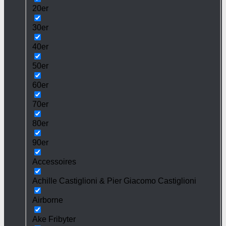
20er
30er
40er
50er
60er
70er
80er
90er
Accessoires
Achille Castiglioni & Pier Giacomo Castiglioni
Airborne
Ake Fribyter