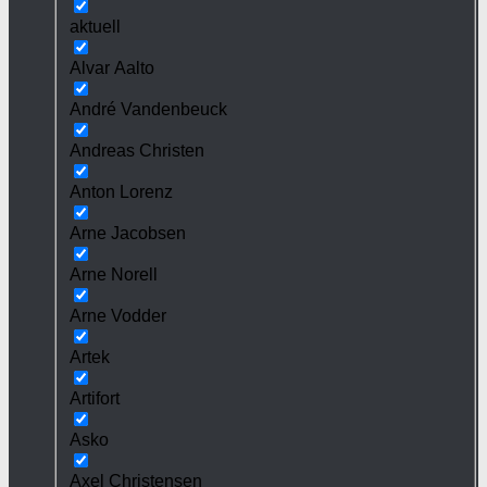
aktuell
Alvar Aalto
André Vandenbeuck
Andreas Christen
Anton Lorenz
Arne Jacobsen
Arne Norell
Arne Vodder
Artek
Artifort
Asko
Axel Christensen