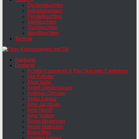
Deckenleuchten
Industrielampen
Pendelleuchten
Stehleuchten
Tischleuchten
Wandleuchten
Technik
Startseite
Designer
Achille Castiglioni & Pier Giacomo Castiglioni
Ake Fribyter
Alvar Aalto
André Vandenbeuck
Andreas Christen
Anton Lorenz
Arne Jacobsen
Arne Norell
Arne Vodder
Borge Mogensen
Bruno Mathsson
Bruno Rey
Charles Eames