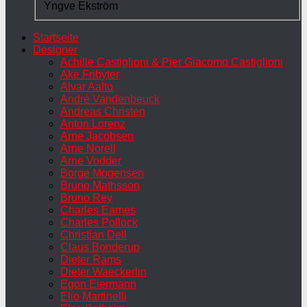
Yngve Ekström
Startseite
Designer
Achille Castiglioni & Pier Giacomo Castiglioni
Ake Fribyter
Alvar Aalto
André Vandenbeuck
Andreas Christen
Anton Lorenz
Arne Jacobsen
Arne Norell
Arne Vodder
Borge Mogensen
Bruno Mathsson
Bruno Rey
Charles Eames
Charles Pollock
Christian Dell
Claus Bonderup
Dieter Rams
Dieter Waeckerlin
Egon Eiermann
Elio Martinelli