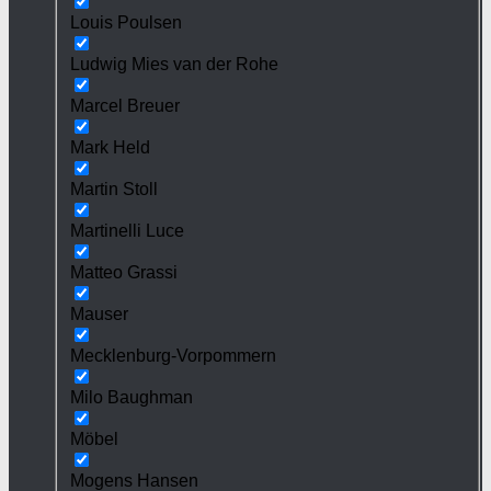
Louis Poulsen
Ludwig Mies van der Rohe
Marcel Breuer
Mark Held
Martin Stoll
Martinelli Luce
Matteo Grassi
Mauser
Mecklenburg-Vorpommern
Milo Baughman
Möbel
Mogens Hansen