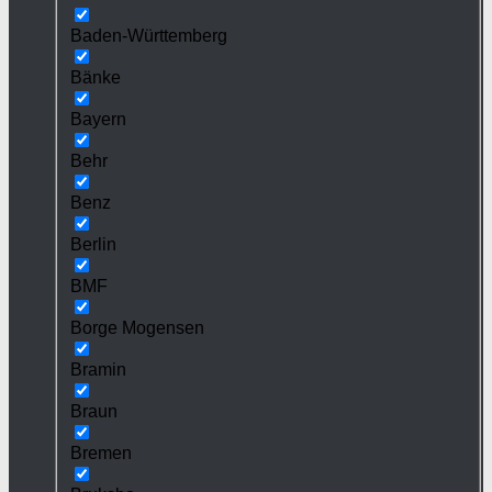
Baden-Württemberg
Bänke
Bayern
Behr
Benz
Berlin
BMF
Borge Mogensen
Bramin
Braun
Bremen