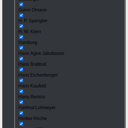
Gunni Omann
H. P. Spengler
H. W. Klein
Hamburg
Hans Agne Jakobsson
Hans Brattrud
Hans Eichenberger
Hans Kaufeld
Harry Bertoia
Hartmut Lohmeyer
Herber Hirche