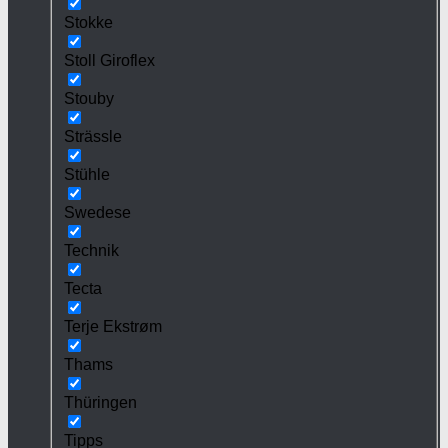
Stokke
Stoll Giroflex
Stouby
Strässle
Stühle
Swedese
Technik
Tecta
Terje Ekstrøm
Thams
Thüringen
Tipps