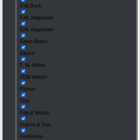
Erik Buck
Erik Jorgensen
Erik Jorgensen
Erwin Braun
Eternit
F. W. Möller
FDB Møbler
Finmar
Flos
Fog & Morup
France & Son
Fredericia