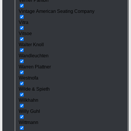
Verner Panton
Vintage American Seating Company
Vitra
Vitsoe
Walter Knoll
Wandleuchten
Warren Plattner
Westnofa
Wilde & Spieth
Wilkhahn
Willy Guhl
Wittmann