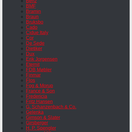
Benz
BMF
Bramin
Braun
Bruksbo
Cado
Cidue Italy
Cor
De Sede
Dietiker
Dux
Erik Jorgensen
Eternit
FDB Møbler
Finmar
Flos
Fog & Morup
France & Son
Fredericia
Fritz Hansen
G. Schanzenbach & Co.
Gelenka
Gimson & Slater
Girsberger
H. P. Spengler