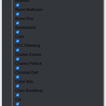
Bruksbo
Bruno Mathsson
Bruno Rey
Bundesland
Cado
CFC Silkeborg
Charles Eames
Charles Pollock
Christian Dell
Cidue Italy
Claus Bonderup
Cor