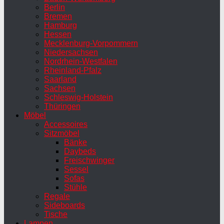
Berlin
Bremen
Hamburg
Hessen
Mecklenburg-Vorpommern
Niedersachsen
Nordrhein-Westfalen
Rheinland-Pfalz
Saarland
Sachsen
Schleswig-Holstein
Thüringen
Möbel
Accessoires
Sitzmöbel
Bänke
Daybeds
Freischwinger
Sessel
Sofas
Stühle
Regale
Sideboards
Tische
Lampen