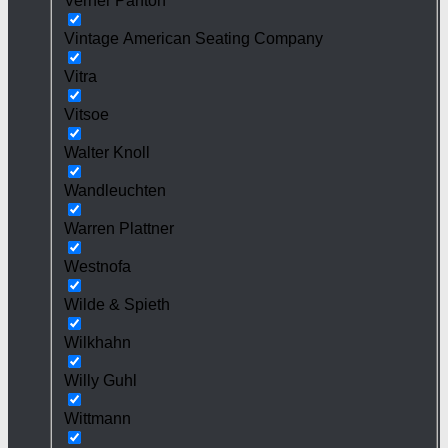
Verner Panton
Vintage American Seating Company
Vitra
Vitsoe
Walter Knoll
Wandleuchten
Warren Plattner
Westnofa
Wilde & Spieth
Wilkhahn
Willy Guhl
Wittmann