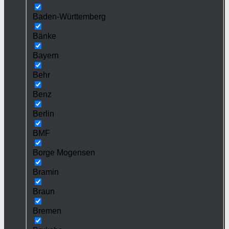
Baden-Württemberg
Bänke
Bayern
Behr
Benz
Berlin
BMF
Borge Mogensen
Bramin
Braun
Bremen