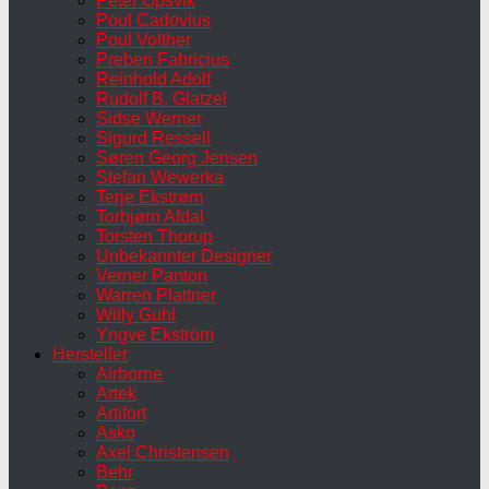
Peter Opsvik
Poul Cadovius
Poul Volther
Preben Fabricius
Reinhold Adolf
Rudolf B. Glatzel
Sidse Werner
Sigurd Ressell
Søren Georg Jensen
Stefan Wewerka
Terje Ekstrøm
Torbjørn Afdal
Torsten Thorup
Unbekannter Designer
Verner Panton
Warren Plattner
Willy Guhl
Yngve Ekström
Hersteller
Airborne
Artek
Artifort
Asko
Axel Christensen
Behr