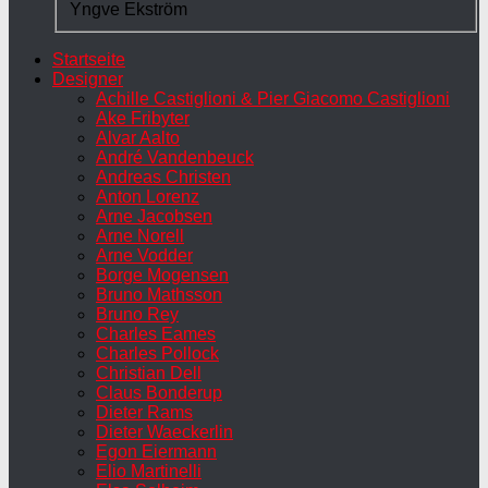
Yngve Ekström
Startseite
Designer
Achille Castiglioni & Pier Giacomo Castiglioni
Ake Fribyter
Alvar Aalto
André Vandenbeuck
Andreas Christen
Anton Lorenz
Arne Jacobsen
Arne Norell
Arne Vodder
Borge Mogensen
Bruno Mathsson
Bruno Rey
Charles Eames
Charles Pollock
Christian Dell
Claus Bonderup
Dieter Rams
Dieter Waeckerlin
Egon Eiermann
Elio Martinelli