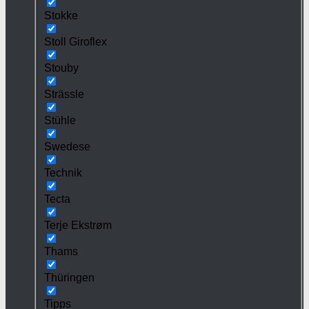
Stokke
Stoll Giroflex
Stouby
Strässle
Stühle
Swedese
Technik
Tecta
Terje Ekstrøm
Thams
Thüringen
Tipps