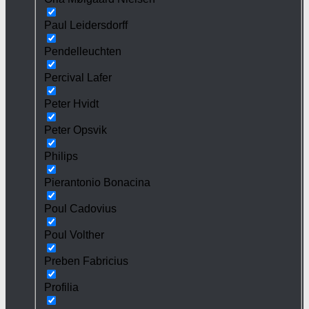
Paul Leidersdorff
Pendelleuchten
Percival Lafer
Peter Hvidt
Peter Opsvik
Philips
Pierantonio Bonacina
Poul Cadovius
Poul Volther
Preben Fabricius
Profilia