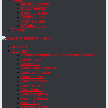
Deckenleuchten
Industrielampen
Pendelleuchten
Stehleuchten
Tischleuchten
Wandleuchten
Technik
Startseite
Designer
Achille Castiglioni & Pier Giacomo Castiglioni
Ake Fribyter
Alvar Aalto
André Vandenbeuck
Andreas Christen
Anton Lorenz
Arne Jacobsen
Arne Norell
Arne Vodder
Borge Mogensen
Bruno Mathsson
Bruno Rey
Charles Eames