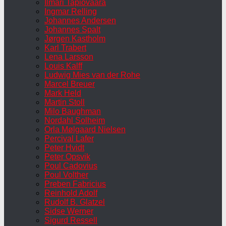
Ilmari Tapiovaara
Ingmar Relling
Johannes Andersen
Johannes Spalt
Jørgen Kastholm
Karl Trabert
Lena Larsson
Louis Kalff
Ludwig Mies van der Rohe
Marcel Breuer
Mark Held
Martin Stoll
Milo Baughman
Nordahl Solheim
Orla Mølgaard Nielsen
Percival Lafer
Peter Hvidt
Peter Opsvik
Poul Cadovius
Poul Volther
Preben Fabricius
Reinhold Adolf
Rudolf B. Glatzel
Sidse Werner
Sigurd Ressell