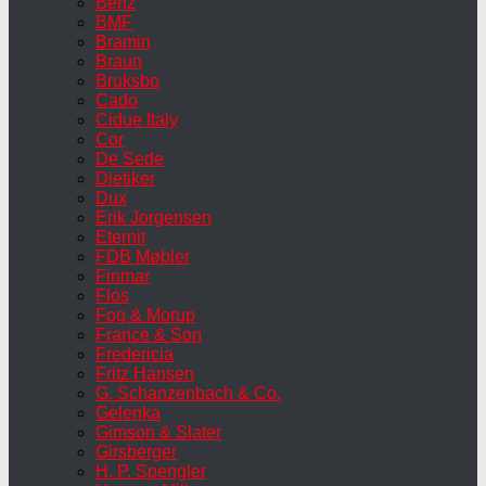
Benz
BMF
Bramin
Braun
Bruksbo
Cado
Cidue Italy
Cor
De Sede
Dietiker
Dux
Erik Jorgensen
Eternit
FDB Møbler
Finmar
Flos
Fog & Morup
France & Son
Fredericia
Fritz Hansen
G. Schanzenbach & Co.
Gelenka
Gimson & Slater
Girsberger
H. P. Spengler