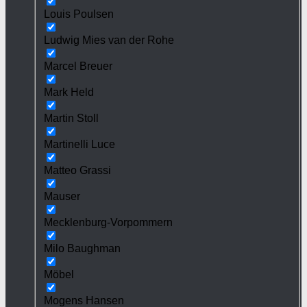
Louis Poulsen
Ludwig Mies van der Rohe
Marcel Breuer
Mark Held
Martin Stoll
Martinelli Luce
Matteo Grassi
Mauser
Mecklenburg-Vorpommern
Milo Baughman
Möbel
Mogens Hansen