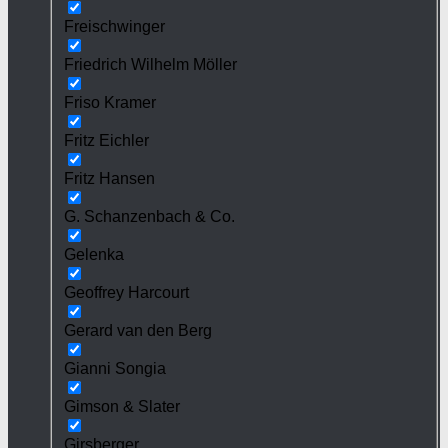
Freischwinger
Friedrich Wilhelm Möller
Friso Kramer
Fritz Eichler
Fritz Hansen
G. Schanzenbach & Co.
Gelenka
Geoffrey Harcourt
Gerard van den Berg
Gianni Songia
Gimson & Slater
Girsberger