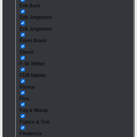
Erik Buck
Erik Jorgensen
Erik Jorgensen
Erwin Braun
Eternit
F. W. Möller
FDB Møbler
Finmar
Flos
Fog & Morup
France & Son
Fredericia