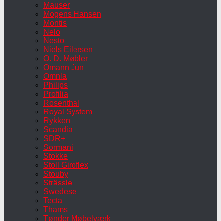
Mauser
Mogens Hansen
Montis
Nelo
Nesto
Niels Eilersen
O. D. Møbler
Omann Jun
Omnia
Philips
Profilia
Rosenthal
Royal System
Rykken
Scandia
SDR+
Sormani
Stokke
Stoll Giroflex
Stouby
Strässle
Swedese
Tecta
Thams
Tønder Møbelværk