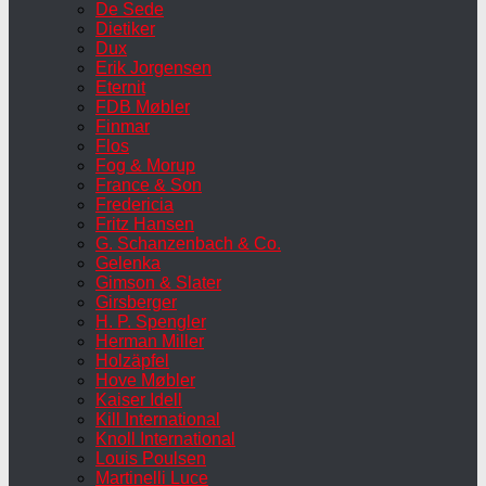
De Sede
Dietiker
Dux
Erik Jorgensen
Eternit
FDB Møbler
Finmar
Flos
Fog & Morup
France & Son
Fredericia
Fritz Hansen
G. Schanzenbach & Co.
Gelenka
Gimson & Slater
Girsberger
H. P. Spengler
Herman Miller
Holzäpfel
Hove Møbler
Kaiser Idell
Kill International
Knoll International
Louis Poulsen
Martinelli Luce