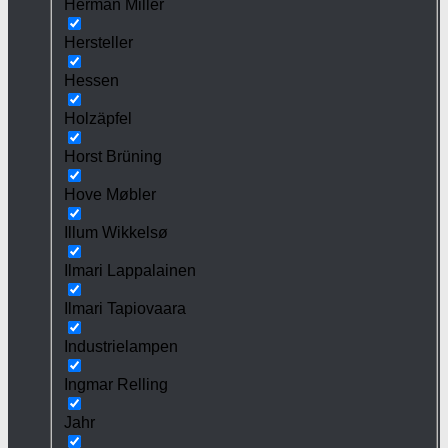
Herman Miller
Hersteller
Hessen
Holzäpfel
Horst Brüning
Hove Møbler
Illum Wikkelsø
Ilmari Lappalainen
Ilmari Tapiovaara
Industrielampen
Ingmar Relling
Jahr