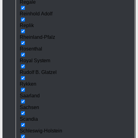
Regale
Reinhold Adolf
Replik
Rheinland-Pfalz
Rosenthal
Royal System
Rudolf B. Glatzel
Rykken
Saarland
Sachsen
Scandia
Schleswig-Holstein