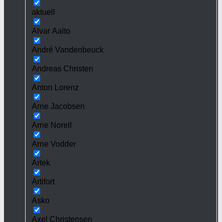
aktuell
Alvar Aalto
André Vandenbeuck
Andreas Christen
Anton Lorenz
Arne Jacobsen
Arne Norell
Arne Vodder
Artek
Artifort
Asko
Axel Christensen