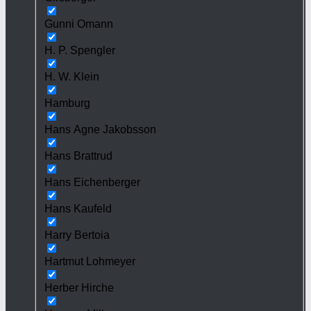
Gunni Omann
H. P. Spengler
H. W. Klein
Hamburg
Hans Agne Jakobsson
Hans Brattrud
Hans Eichenberger
Hans Kaufeld
Harry Bertoia
Hartmut Lohmeyer
Herber Hirche