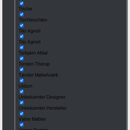
Tische
Tischleuchten
Tito Agnoli
Tito Agnoli
Torbjørn Afdal
Torsten Thorup
Tønder Møbelværk
Uldum
Unbekannter Designer
Unbekannter Hersteller
Vatne Møbler