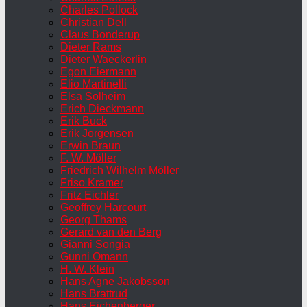
Charles Pollock
Christian Dell
Claus Bonderup
Dieter Rams
Dieter Waeckerlin
Egon Eiermann
Elio Martinelli
Elsa Solheim
Erich Dieckmann
Erik Buck
Erik Jorgensen
Erwin Braun
F. W. Möller
Friedrich Wilhelm Möller
Friso Kramer
Fritz Eichler
Geoffrey Harcourt
Georg Thams
Gerard van den Berg
Gianni Songia
Gunni Omann
H. W. Klein
Hans Agne Jakobsson
Hans Brattrud
Hans Eichenberger