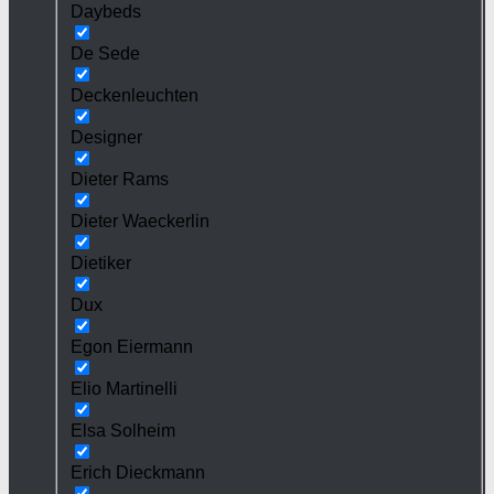
Daybeds
De Sede
Deckenleuchten
Designer
Dieter Rams
Dieter Waeckerlin
Dietiker
Dux
Egon Eiermann
Elio Martinelli
Elsa Solheim
Erich Dieckmann