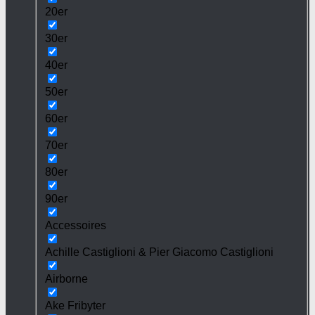
20er
30er
40er
50er
60er
70er
80er
90er
Accessoires
Achille Castiglioni & Pier Giacomo Castiglioni
Airborne
Ake Fribyter