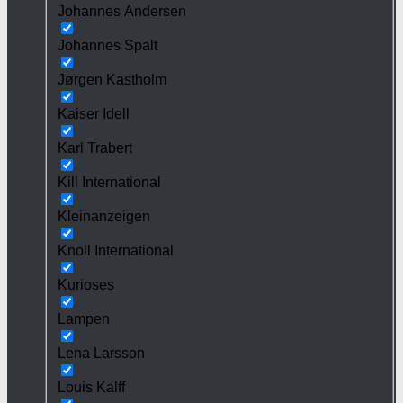
Johannes Andersen
Johannes Spalt
Jørgen Kastholm
Kaiser Idell
Karl Trabert
Kill International
Kleinanzeigen
Knoll International
Kurioses
Lampen
Lena Larsson
Louis Kalff