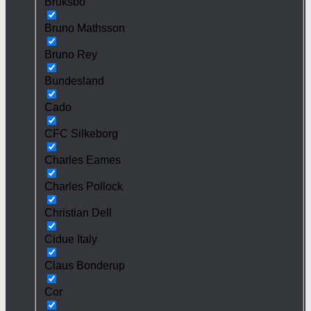
Bruksbo
Bruno Mathsson
Bruno Rey
Bundesland
Cado
CFC Silkeborg
Charles Eames
Charles Pollock
Christian Dell
Cidue Italy
Claus Bonderup
Cor