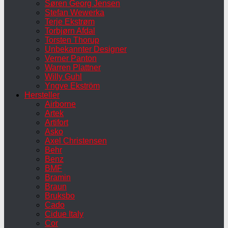
Søren Georg Jensen
Stefan Wewerka
Terje Ekstrøm
Torbjørn Afdal
Torsten Thorup
Unbekannter Designer
Verner Panton
Warren Plattner
Willy Guhl
Yngve Ekström
Hersteller
Airborne
Artek
Artifort
Asko
Axel Christensen
Behr
Benz
BMF
Bramin
Braun
Bruksbo
Cado
Cidue Italy
Cor