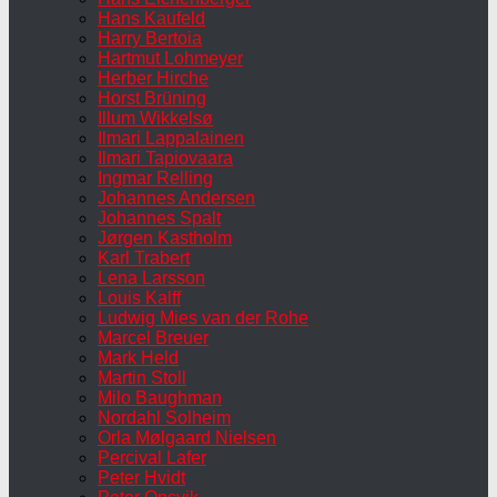
Hans Kaufeld
Harry Bertoia
Hartmut Lohmeyer
Herber Hirche
Horst Brüning
Illum Wikkelsø
Ilmari Lappalainen
Ilmari Tapiovaara
Ingmar Relling
Johannes Andersen
Johannes Spalt
Jørgen Kastholm
Karl Trabert
Lena Larsson
Louis Kalff
Ludwig Mies van der Rohe
Marcel Breuer
Mark Held
Martin Stoll
Milo Baughman
Nordahl Solheim
Orla Mølgaard Nielsen
Percival Lafer
Peter Hvidt