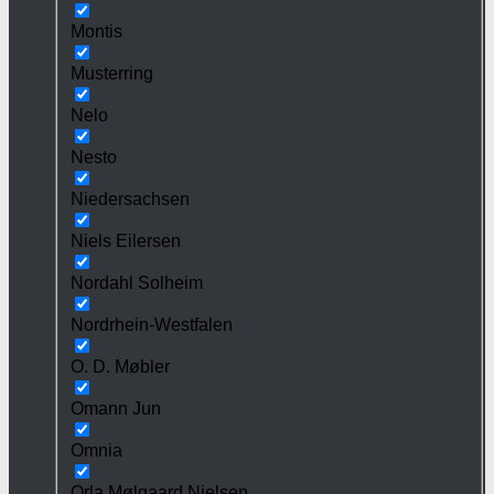
Montis
Musterring
Nelo
Nesto
Niedersachsen
Niels Eilersen
Nordahl Solheim
Nordrhein-Westfalen
O. D. Møbler
Omann Jun
Omnia
Orla Mølgaard Nielsen