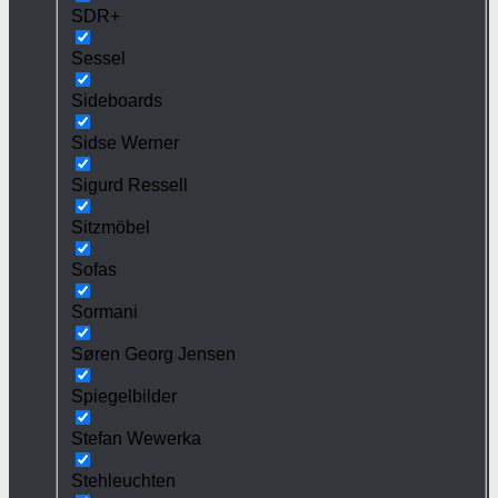
SDR+
Sessel
Sideboards
Sidse Werner
Sigurd Ressell
Sitzmöbel
Sofas
Sormani
Søren Georg Jensen
Spiegelbilder
Stefan Wewerka
Stehleuchten