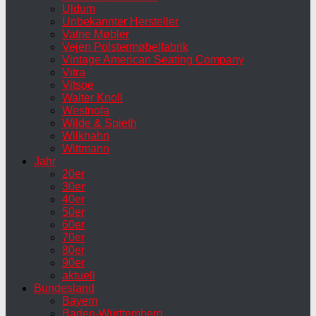
Uldum
Unbekannter Hersteller
Vatne Møbler
Vejen Polstermøbelfabrik
Vintage American Seating Company
Vitra
Vitsoe
Walter Knoll
Westnofa
Wilde & Spieth
Wilkhahn
Wittmann
Jahr
20er
30er
40er
50er
60er
70er
80er
90er
aktuell
Bundesland
Bayern
Baden-Württemberg