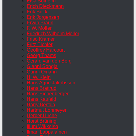
Elsa Solheim
Erich Dieckmann
Erik Buck
Erik Jorgensen
Erwin Braun
F. W. Möller
Friedrich Wilhelm Möller
Friso Kramer
Fritz Eichler
Geoffrey Harcourt
Georg Thams
Gerard van den Berg
Gianni Songia
Gunni Omann
H. W. Klein
Hans Agne Jakobsson
Hans Brattrud
Hans Eichenberger
Hans Kaufeld
Harry Bertoia
Hartmut Lohmeyer
Herber Hirche
Horst Brüning
Illum Wikkelsø
Ilmari Lappalainen