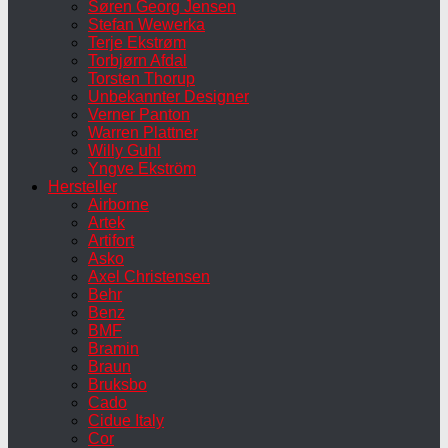
Søren Georg Jensen
Stefan Wewerka
Terje Ekstrøm
Torbjørn Afdal
Torsten Thorup
Unbekannter Designer
Verner Panton
Warren Plattner
Willy Guhl
Yngve Ekström
Hersteller
Airborne
Artek
Artifort
Asko
Axel Christensen
Behr
Benz
BMF
Bramin
Braun
Bruksbo
Cado
Cidue Italy
Cor