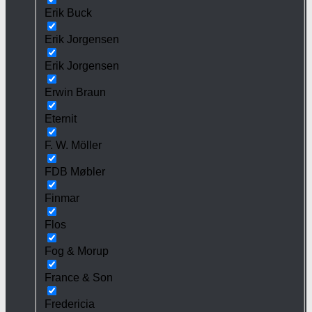
Erik Buck
Erik Jorgensen
Erik Jorgensen
Erwin Braun
Eternit
F. W. Möller
FDB Møbler
Finmar
Flos
Fog & Morup
France & Son
Fredericia