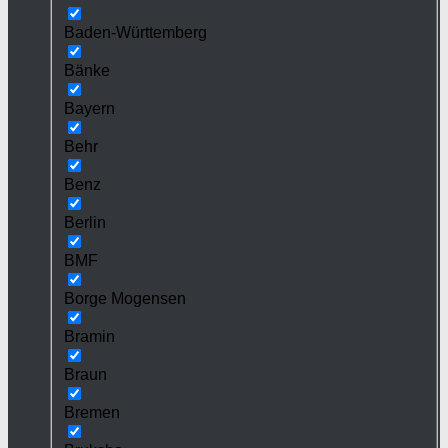
Baden-Württemberg
Bänke
Bayern
Behr
Benz
Berlin
BMF
Borge Mogensen
Bramin
Braun
Bremen