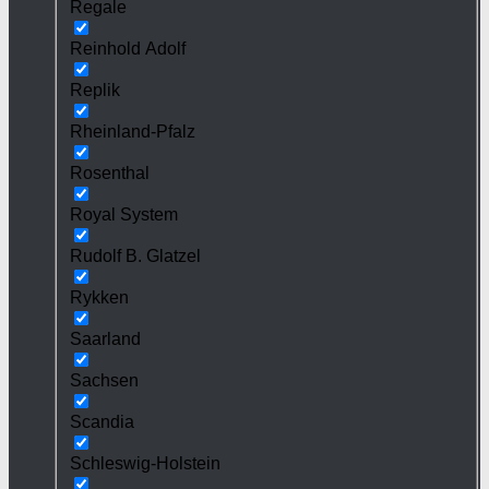
Regale
Reinhold Adolf
Replik
Rheinland-Pfalz
Rosenthal
Royal System
Rudolf B. Glatzel
Rykken
Saarland
Sachsen
Scandia
Schleswig-Holstein