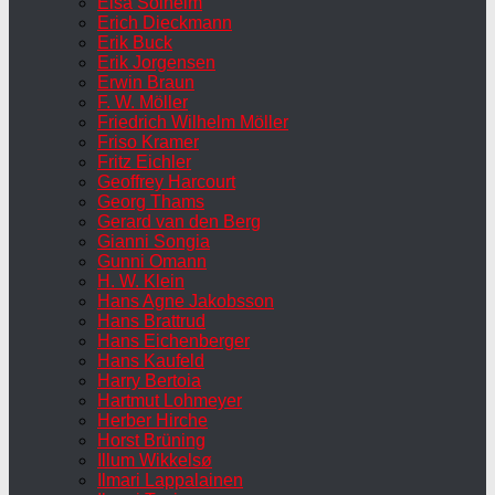
Elsa Solheim
Erich Dieckmann
Erik Buck
Erik Jorgensen
Erwin Braun
F. W. Möller
Friedrich Wilhelm Möller
Friso Kramer
Fritz Eichler
Geoffrey Harcourt
Georg Thams
Gerard van den Berg
Gianni Songia
Gunni Omann
H. W. Klein
Hans Agne Jakobsson
Hans Brattrud
Hans Eichenberger
Hans Kaufeld
Harry Bertoia
Hartmut Lohmeyer
Herber Hirche
Horst Brüning
Illum Wikkelsø
Ilmari Lappalainen