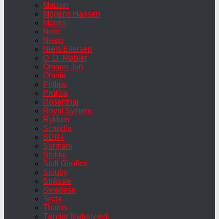
Mauser
Mogens Hansen
Montis
Nelo
Nesto
Niels Eilersen
O. D. Møbler
Omann Jun
Omnia
Philips
Profilia
Rosenthal
Royal System
Rykken
Scandia
SDR+
Sormani
Stokke
Stoll Giroflex
Stouby
Strässle
Swedese
Tecta
Thams
Tønder Møbelværk