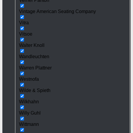
Verner Panton
Vintage American Seating Company
Vitra
Vitsoe
Walter Knoll
Wandleuchten
Warren Plattner
Westnofa
Wilde & Spieth
Wilkhahn
Willy Guhl
Wittmann