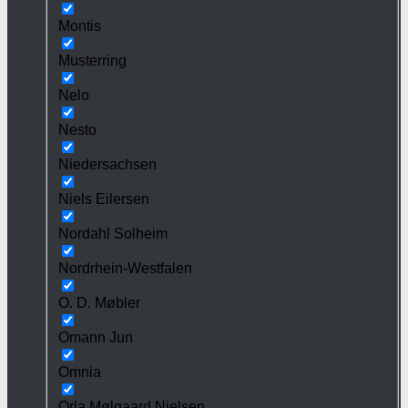
Montis
Musterring
Nelo
Nesto
Niedersachsen
Niels Eilersen
Nordahl Solheim
Nordrhein-Westfalen
O. D. Møbler
Omann Jun
Omnia
Orla Mølgaard Nielsen