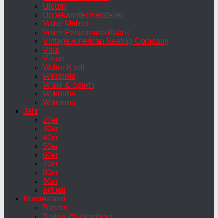
Uldum
Unbekannter Hersteller
Vatne Møbler
Vejen Polstermøbelfabrik
Vintage American Seating Company
Vitra
Vitsoe
Walter Knoll
Westnofa
Wilde & Spieth
Wilkhahn
Wittmann
Jahr
20er
30er
40er
50er
60er
70er
80er
90er
aktuell
Bundesland
Bayern
Baden-Württemberg