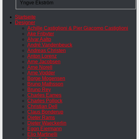
Yngve Ekström
Startseite
Designer
Achille Castiglioni & Pier Giacomo Castiglioni
Ake Fribyter
Alvar Aalto
André Vandenbeuck
Andreas Christen
Anton Lorenz
Arne Jacobsen
Arne Norell
Arne Vodder
Borge Mogensen
Bruno Mathsson
Bruno Rey
Charles Eames
Charles Pollock
Christian Dell
Claus Bonderup
Dieter Rams
Dieter Waeckerlin
Egon Eiermann
Elio Martinelli