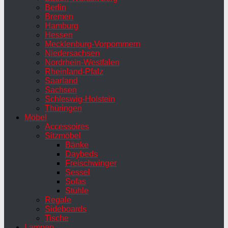
Berlin
Bremen
Hamburg
Hessen
Mecklenburg-Vorpommern
Niedersachsen
Nordrhein-Westfalen
Rheinland-Pfalz
Saarland
Sachsen
Schleswig-Holstein
Thüringen
Möbel
Accessoires
Sitzmöbel
Bänke
Daybeds
Freischwinger
Sessel
Sofas
Stühle
Regale
Sideboards
Tische
Lampen