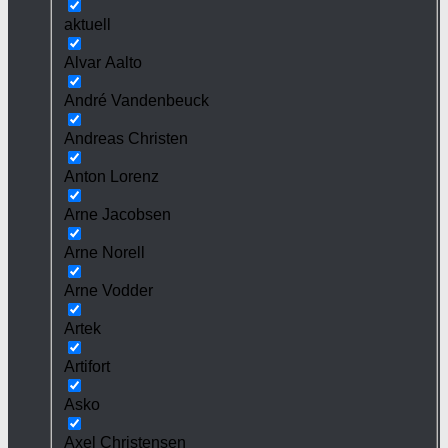
aktuell
Alvar Aalto
André Vandenbeuck
Andreas Christen
Anton Lorenz
Arne Jacobsen
Arne Norell
Arne Vodder
Artek
Artifort
Asko
Axel Christensen