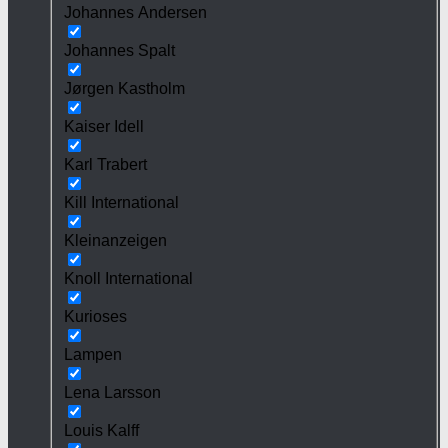
Johannes Andersen
Johannes Spalt
Jørgen Kastholm
Kaiser Idell
Karl Trabert
Kill International
Kleinanzeigen
Knoll International
Kurioses
Lampen
Lena Larsson
Louis Kalff