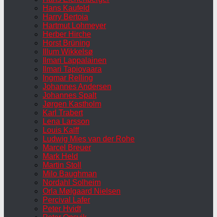
Hans Kaufeld
Harry Bertoia
Hartmut Lohmeyer
Herber Hirche
Horst Brüning
Illum Wikkelsø
Ilmari Lappalainen
Ilmari Tapiovaara
Ingmar Relling
Johannes Andersen
Johannes Spalt
Jørgen Kastholm
Karl Trabert
Lena Larsson
Louis Kalff
Ludwig Mies van der Rohe
Marcel Breuer
Mark Held
Martin Stoll
Milo Baughman
Nordahl Solheim
Orla Mølgaard Nielsen
Percival Lafer
Peter Hvidt