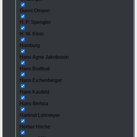
Gunni Omann
H. P. Spengler
H. W. Klein
Hamburg
Hans Agne Jakobsson
Hans Brattrud
Hans Eichenberger
Hans Kaufeld
Harry Bertoia
Hartmut Lohmeyer
Herber Hirche