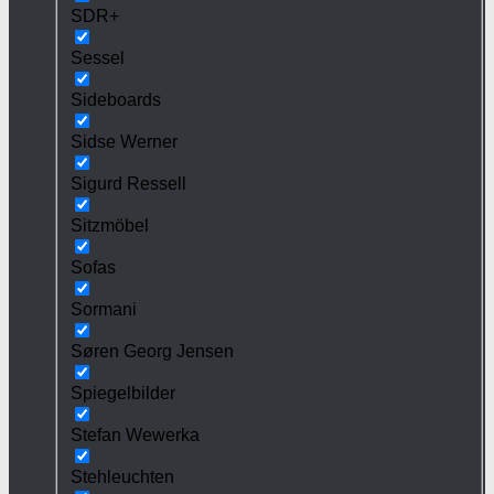
SDR+
Sessel
Sideboards
Sidse Werner
Sigurd Ressell
Sitzmöbel
Sofas
Sormani
Søren Georg Jensen
Spiegelbilder
Stefan Wewerka
Stehleuchten