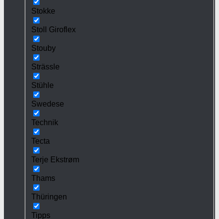
Stokke
Stoll Giroflex
Stouby
Strässle
Stühle
Swedese
Technik
Tecta
Terje Ekstrøm
Thams
Thüringen
Tipps