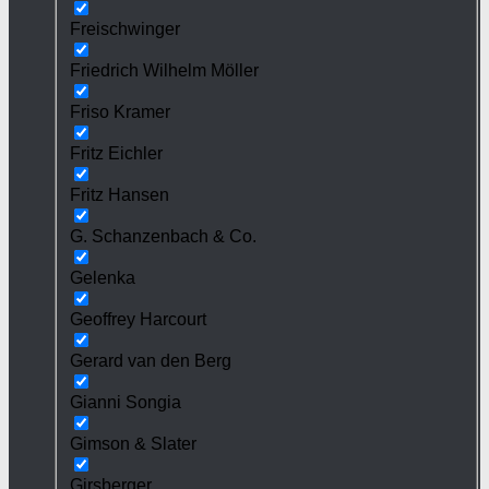
Freischwinger
Friedrich Wilhelm Möller
Friso Kramer
Fritz Eichler
Fritz Hansen
G. Schanzenbach & Co.
Gelenka
Geoffrey Harcourt
Gerard van den Berg
Gianni Songia
Gimson & Slater
Girsberger