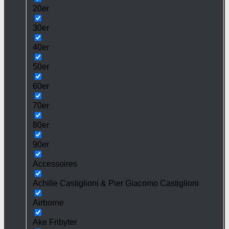
20er
30er
40er
50er
60er
70er
80er
90er
Accessoires
Achille Castiglioni & Pier Giacomo Castiglioni
Airborne
Ake Fribyter