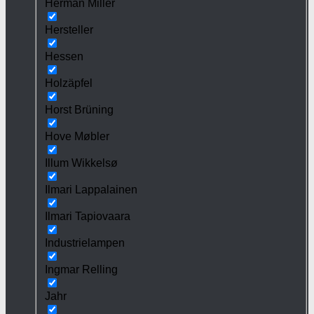
Herman Miller
Hersteller
Hessen
Holzäpfel
Horst Brüning
Hove Møbler
Illum Wikkelsø
Ilmari Lappalainen
Ilmari Tapiovaara
Industrielampen
Ingmar Relling
Jahr