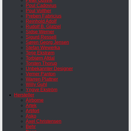
Peter Opsvik
Poul Cadovius
Poul Volther
Preben Fabricius
Reinhold Adolf
Rudolf B. Glatzel
Sidse Werner
Sigurd Ressell
Søren Georg Jensen
Stefan Wewerka
Terje Ekstrøm
Torbjørn Afdal
Torsten Thorup
Unbekannter Designer
Verner Panton
Warren Plattner
Willy Guhl
Yngve Ekström
Hersteller
Airborne
Artek
Artifort
Asko
Axel Christensen
Behr