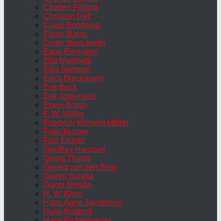
Charles Pollock
Christian Dell
Claus Bonderup
Dieter Rams
Dieter Waeckerlin
Egon Eiermann
Elio Martinelli
Elsa Solheim
Erich Dieckmann
Erik Buck
Erik Jorgensen
Erwin Braun
F. W. Möller
Friedrich Wilhelm Möller
Friso Kramer
Fritz Eichler
Geoffrey Harcourt
Georg Thams
Gerard van den Berg
Gianni Songia
Gunni Omann
H. W. Klein
Hans Agne Jakobsson
Hans Brattrud
Hans Eichenberger