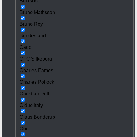
Bruksbo
Bruno Mathsson
Bruno Rey
Bundesland
Cado
CFC Silkeborg
Charles Eames
Charles Pollock
Christian Dell
Cidue Italy
Claus Bonderup
Cor