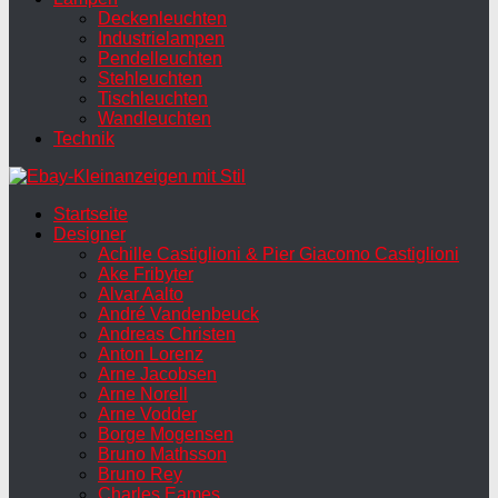
Deckenleuchten
Industrielampen
Pendelleuchten
Stehleuchten
Tischleuchten
Wandleuchten
Technik
Startseite
Designer
Achille Castiglioni & Pier Giacomo Castiglioni
Ake Fribyter
Alvar Aalto
André Vandenbeuck
Andreas Christen
Anton Lorenz
Arne Jacobsen
Arne Norell
Arne Vodder
Borge Mogensen
Bruno Mathsson
Bruno Rey
Charles Eames