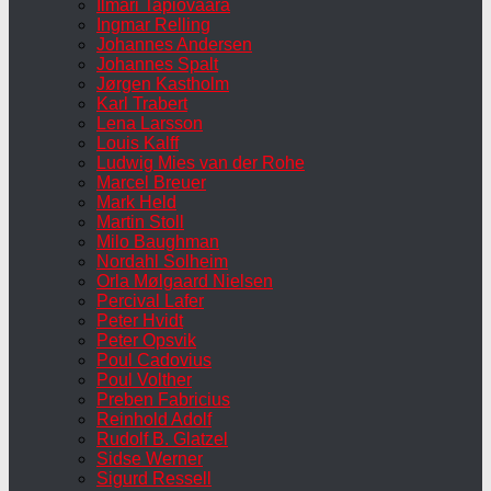
Ilmari Tapiovaara
Ingmar Relling
Johannes Andersen
Johannes Spalt
Jørgen Kastholm
Karl Trabert
Lena Larsson
Louis Kalff
Ludwig Mies van der Rohe
Marcel Breuer
Mark Held
Martin Stoll
Milo Baughman
Nordahl Solheim
Orla Mølgaard Nielsen
Percival Lafer
Peter Hvidt
Peter Opsvik
Poul Cadovius
Poul Volther
Preben Fabricius
Reinhold Adolf
Rudolf B. Glatzel
Sidse Werner
Sigurd Ressell