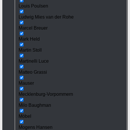
Louis Poulsen
Ludwig Mies van der Rohe
Marcel Breuer
Mark Held
Martin Stoll
Martinelli Luce
Matteo Grassi
Mauser
Mecklenburg-Vorpommern
Milo Baughman
Möbel
Mogens Hansen