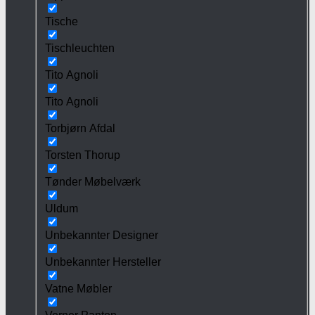
Tische
Tischleuchten
Tito Agnoli
Tito Agnoli
Torbjørn Afdal
Torsten Thorup
Tønder Møbelværk
Uldum
Unbekannter Designer
Unbekannter Hersteller
Vatne Møbler