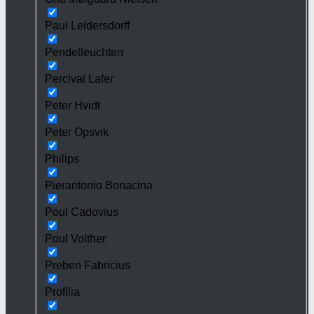
Paul Leidersdorff
Pendelleuchten
Percival Lafer
Peter Hvidt
Peter Opsvik
Philips
Pierantonio Bonacina
Poul Cadovius
Poul Volther
Preben Fabricius
Profilia