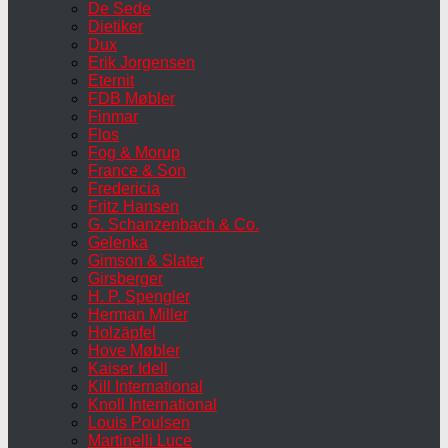
De Sede
Dietiker
Dux
Erik Jorgensen
Eternit
FDB Møbler
Finmar
Flos
Fog & Morup
France & Son
Fredericia
Fritz Hansen
G. Schanzenbach & Co.
Gelenka
Gimson & Slater
Girsberger
H. P. Spengler
Herman Miller
Holzäpfel
Hove Møbler
Kaiser Idell
Kill International
Knoll International
Louis Poulsen
Martinelli Luce