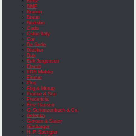
Benz
BMF
Bramin
Braun
Bruksbo
Cado
Cidue Italy
Cor
De Sede
Dietiker
Dux
Erik Jorgensen
Eternit
FDB Møbler
Finmar
Flos
Fog & Morup
France & Son
Fredericia
Fritz Hansen
G. Schanzenbach & Co.
Gelenka
Gimson & Slater
Girsberger
H. P. Spengler