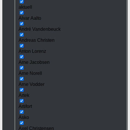
aktuell
Alvar Aalto
André Vandenbeuck
Andreas Christen
Anton Lorenz
Arne Jacobsen
Arne Norell
Arne Vodder
Artek
Artifort
Asko
Axel Christensen