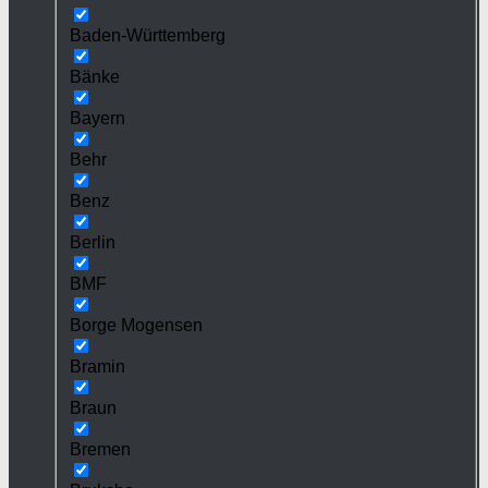
Baden-Württemberg
Bänke
Bayern
Behr
Benz
Berlin
BMF
Borge Mogensen
Bramin
Braun
Bremen