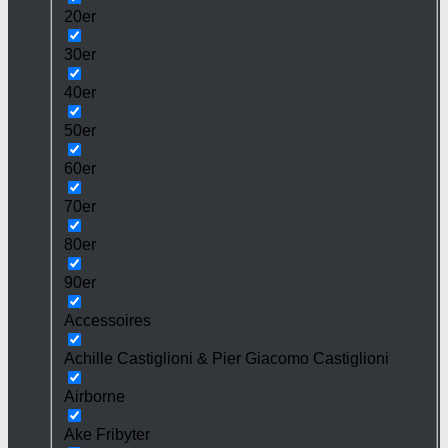
20er
30er
40er
50er
60er
70er
80er
90er
Accessoires
Achille Castiglioni & Pier Giacomo Castiglioni
Airborne
Ake Fribyter