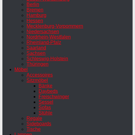
Berlin
Bremen
Hamburg
Hessen
Mecklenburg-Vorpommern
Niedersachsen
Nordrhein-Westfalen
Rheinland-Pfalz
Saarland
Sachsen
Schleswig-Holstein
Thüringen
Möbel
Accessoires
Sitzmöbel
Bänke
Daybeds
Freischwinger
Sessel
Sofas
Stühle
Regale
Sideboards
Tische
Lampen