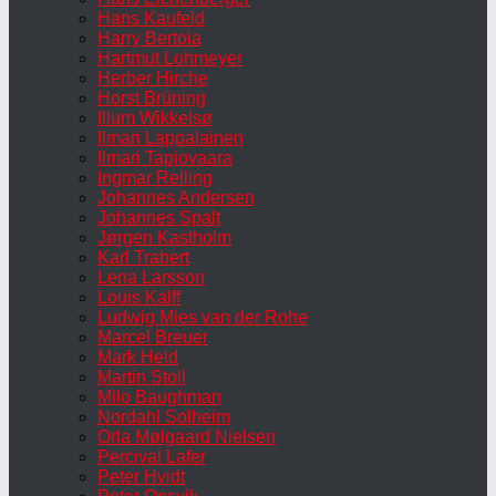
Hans Kaufeld
Harry Bertoia
Hartmut Lohmeyer
Herber Hirche
Horst Brüning
Illum Wikkelsø
Ilmari Lappalainen
Ilmari Tapiovaara
Ingmar Relling
Johannes Andersen
Johannes Spalt
Jørgen Kastholm
Karl Trabert
Lena Larsson
Louis Kalff
Ludwig Mies van der Rohe
Marcel Breuer
Mark Held
Martin Stoll
Milo Baughman
Nordahl Solheim
Orla Mølgaard Nielsen
Percival Lafer
Peter Hvidt