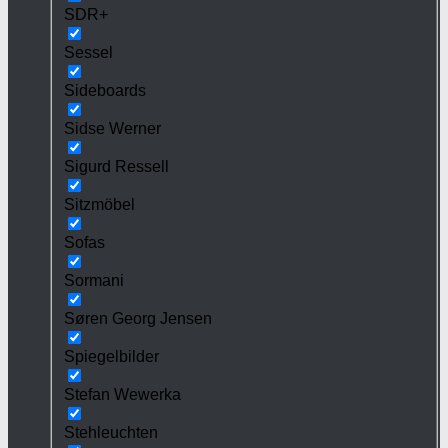
SDR+
Sessel
Sideboards
Sidse Werner
Sigurd Ressell
Sitzmöbel
Sofas
Sormani
Søren Georg Jensen
Spiegelbilder
Stefan Wewerka
Stehleuchten