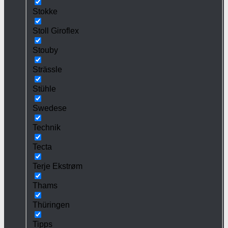
Stokke
Stoll Giroflex
Stouby
Strässle
Stühle
Swedese
Technik
Tecta
Terje Ekstrøm
Thams
Thüringen
Tipps