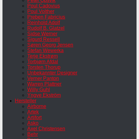
Peter Opsvik
Poul Cadovius
Poul Volther
Preben Fabricius
Reinhold Adolf
Rudolf B. Glatzel
Sidse Werner
Sigurd Ressell
Søren Georg Jensen
Stefan Wewerka
Terje Ekstrøm
Torbjørn Afdal
Torsten Thorup
Unbekannter Designer
Verner Panton
Warren Plattner
Willy Guhl
Yngve Ekström
Hersteller
Airborne
Artek
Artifort
Asko
Axel Christensen
Behr