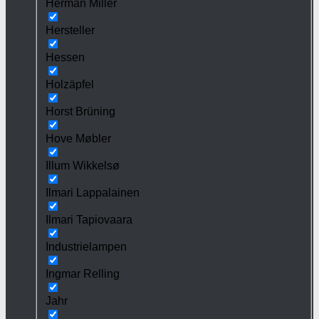
Herman Miller
Hersteller
Hessen
Holzäpfel
Horst Brüning
Hove Møbler
Illum Wikkelsø
Ilmari Lappalainen
Ilmari Tapiovaara
Industrielampen
Ingmar Relling
Jahr