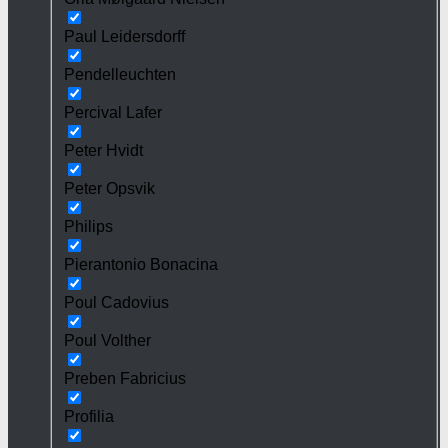
Paul Leidersdorff
Pendelleuchten
Percival Lafer
Peter Hvidt
Peter Opsvik
Philips
Pierantonio Bonacina
Poul Cadovius
Poul Volther
Preben Fabricius
Profilia