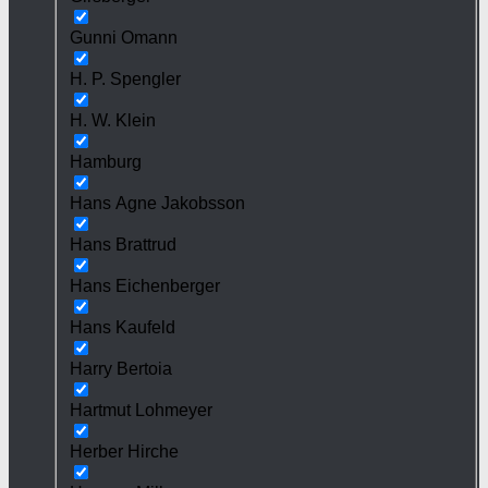
Gunni Omann
H. P. Spengler
H. W. Klein
Hamburg
Hans Agne Jakobsson
Hans Brattrud
Hans Eichenberger
Hans Kaufeld
Harry Bertoia
Hartmut Lohmeyer
Herber Hirche