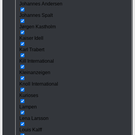
Johannes Andersen
Johannes Spalt
Jørgen Kastholm
Kaiser Idell
Karl Trabert
Kill International
Kleinanzeigen
Knoll International
Kurioses
Lampen
Lena Larsson
Louis Kalff