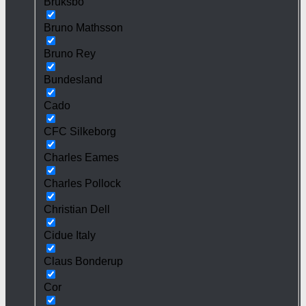
Bruksbo
Bruno Mathsson
Bruno Rey
Bundesland
Cado
CFC Silkeborg
Charles Eames
Charles Pollock
Christian Dell
Cidue Italy
Claus Bonderup
Cor