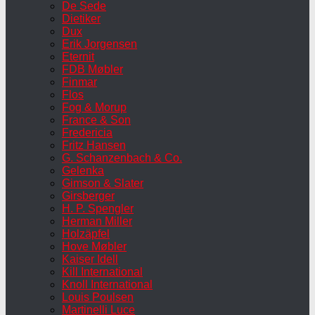
De Sede
Dietiker
Dux
Erik Jorgensen
Eternit
FDB Møbler
Finmar
Flos
Fog & Morup
France & Son
Fredericia
Fritz Hansen
G. Schanzenbach & Co.
Gelenka
Gimson & Slater
Girsberger
H. P. Spengler
Herman Miller
Holzäpfel
Hove Møbler
Kaiser Idell
Kill International
Knoll International
Louis Poulsen
Martinelli Luce