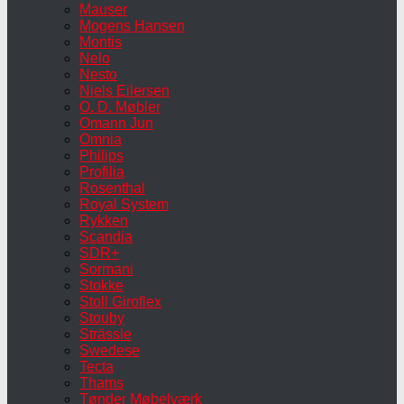
Mauser
Mogens Hansen
Montis
Nelo
Nesto
Niels Eilersen
O. D. Møbler
Omann Jun
Omnia
Philips
Profilia
Rosenthal
Royal System
Rykken
Scandia
SDR+
Sormani
Stokke
Stoll Giroflex
Stouby
Strässle
Swedese
Tecta
Thams
Tønder Møbelværk