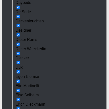
Daybeds
De Sede
Deckenleuchten
Designer
Dieter Rams
Dieter Waeckerlin
Dietiker
Dux
Egon Eiermann
Elio Martinelli
Elsa Solheim
Erich Dieckmann