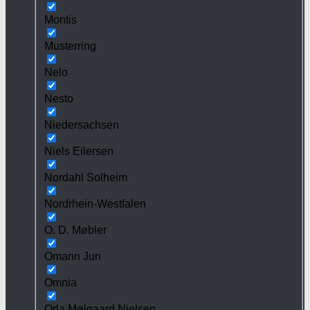
Montis
Musterring
Nelo
Nesto
Niedersachsen
Niels Eilersen
Nordahl Solheim
Nordrhein-Westfalen
O. D. Møbler
Omann Jun
Omnia
Orla Mølgaard Nielsen