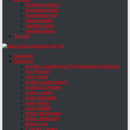
Deckenleuchten
Industrielampen
Pendelleuchten
Stehleuchten
Tischleuchten
Wandleuchten
Technik
Startseite
Designer
Achille Castiglioni & Pier Giacomo Castiglioni
Ake Fribyter
Alvar Aalto
André Vandenbeuck
Andreas Christen
Anton Lorenz
Arne Jacobsen
Arne Norell
Arne Vodder
Borge Mogensen
Bruno Mathsson
Bruno Rey
Charles Eames