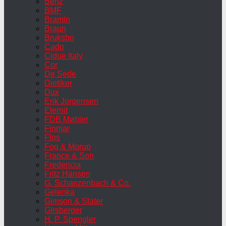
Benz
BMF
Bramin
Braun
Bruksbo
Cado
Cidue Italy
Cor
De Sede
Dietiker
Dux
Erik Jorgensen
Eternit
FDB Møbler
Finmar
Flos
Fog & Morup
France & Son
Fredericia
Fritz Hansen
G. Schanzenbach & Co.
Gelenka
Gimson & Slater
Girsberger
H. P. Spengler