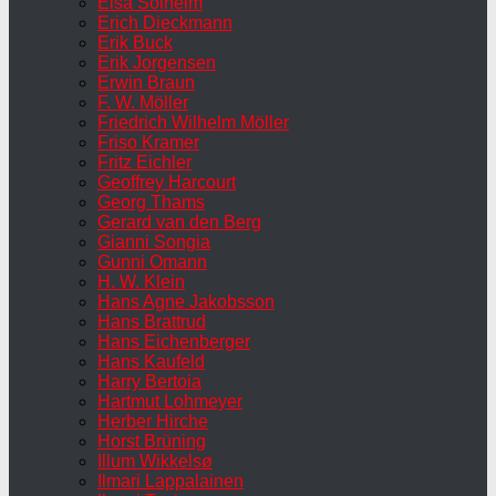
Elsa Solheim
Erich Dieckmann
Erik Buck
Erik Jorgensen
Erwin Braun
F. W. Möller
Friedrich Wilhelm Möller
Friso Kramer
Fritz Eichler
Geoffrey Harcourt
Georg Thams
Gerard van den Berg
Gianni Songia
Gunni Omann
H. W. Klein
Hans Agne Jakobsson
Hans Brattrud
Hans Eichenberger
Hans Kaufeld
Harry Bertoia
Hartmut Lohmeyer
Herber Hirche
Horst Brüning
Illum Wikkelsø
Ilmari Lappalainen