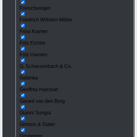
Freischwinger
Friedrich Wilhelm Möller
Friso Kramer
Fritz Eichler
Fritz Hansen
G. Schanzenbach & Co.
Gelenka
Geoffrey Harcourt
Gerard van den Berg
Gianni Songia
Gimson & Slater
Girsberger