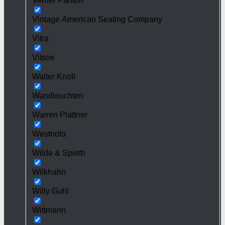
Verner Panton
Vintage American Seating Company
Vitra
Vitsoe
Walter Knoll
Wandleuchten
Warren Plattner
Westnofa
Wilde & Spieth
Wilkhahn
Willy Guhl
Wittmann