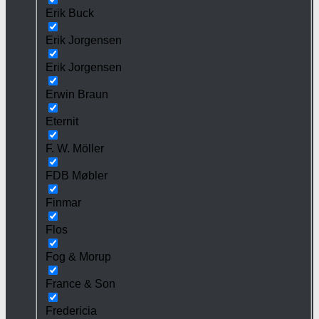
Erik Buck
Erik Jorgensen
Erik Jorgensen
Erwin Braun
Eternit
F. W. Möller
FDB Møbler
Finmar
Flos
Fog & Morup
France & Son
Fredericia