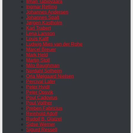
Ilmari Tapiovaara
Ingmar Relling
Johannes Andersen
Johannes Spalt
Jørgen Kastholm
Karl Trabert
Lena Larsson
Louis Kalff
Ludwig Mies van der Rohe
Marcel Breuer
Mark Held
Martin Stoll
Milo Baughman
Nordahl Solheim
Orla Mølgaard Nielsen
Percival Lafer
Peter Hvidt
Peter Opsvik
Poul Cadovius
Poul Volther
Preben Fabricius
Reinhold Adolf
Rudolf B. Glatzel
Sidse Werner
Sigurd Ressell