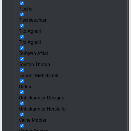
Tische
Tischleuchten
Tito Agnoli
Tito Agnoli
Torbjørn Afdal
Torsten Thorup
Tønder Møbelværk
Uldum
Unbekannter Designer
Unbekannter Hersteller
Vatne Møbler