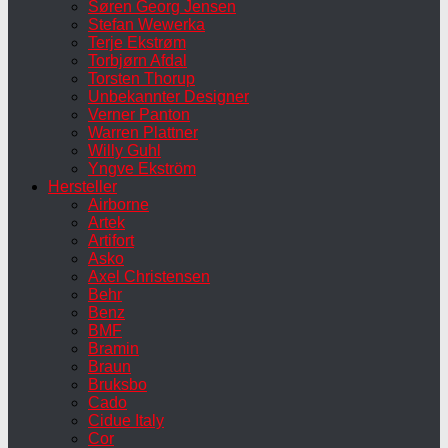
Søren Georg Jensen
Stefan Wewerka
Terje Ekstrøm
Torbjørn Afdal
Torsten Thorup
Unbekannter Designer
Verner Panton
Warren Plattner
Willy Guhl
Yngve Ekström
Hersteller
Airborne
Artek
Artifort
Asko
Axel Christensen
Behr
Benz
BMF
Bramin
Braun
Bruksbo
Cado
Cidue Italy
Cor