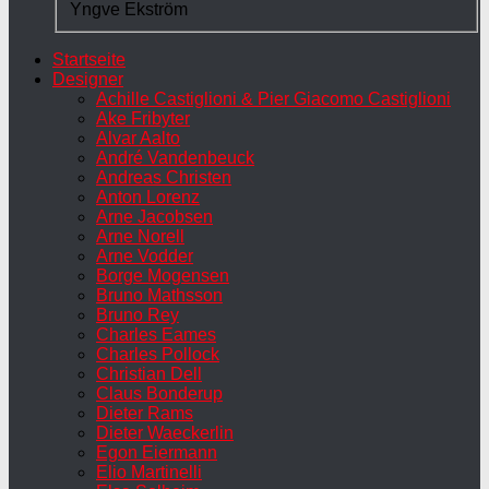
Yngve Ekström
Startseite
Designer
Achille Castiglioni & Pier Giacomo Castiglioni
Ake Fribyter
Alvar Aalto
André Vandenbeuck
Andreas Christen
Anton Lorenz
Arne Jacobsen
Arne Norell
Arne Vodder
Borge Mogensen
Bruno Mathsson
Bruno Rey
Charles Eames
Charles Pollock
Christian Dell
Claus Bonderup
Dieter Rams
Dieter Waeckerlin
Egon Eiermann
Elio Martinelli