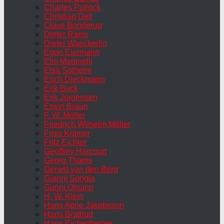
Charles Pollock
Christian Dell
Claus Bonderup
Dieter Rams
Dieter Waeckerlin
Egon Eiermann
Elio Martinelli
Elsa Solheim
Erich Dieckmann
Erik Buck
Erik Jorgensen
Erwin Braun
F. W. Möller
Friedrich Wilhelm Möller
Friso Kramer
Fritz Eichler
Geoffrey Harcourt
Georg Thams
Gerard van den Berg
Gianni Songia
Gunni Omann
H. W. Klein
Hans Agne Jakobsson
Hans Brattrud
Hans Eichenberger