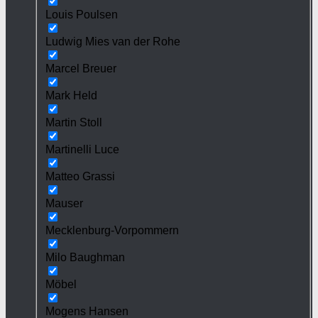
Louis Poulsen
Ludwig Mies van der Rohe
Marcel Breuer
Mark Held
Martin Stoll
Martinelli Luce
Matteo Grassi
Mauser
Mecklenburg-Vorpommern
Milo Baughman
Möbel
Mogens Hansen