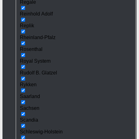
Regale
Reinhold Adolf
Replik
Rheinland-Pfalz
Rosenthal
Royal System
Rudolf B. Glatzel
Rykken
Saarland
Sachsen
Scandia
Schleswig-Holstein