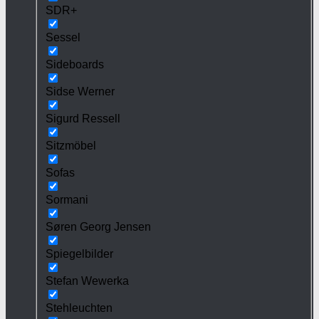
SDR+
Sessel
Sideboards
Sidse Werner
Sigurd Ressell
Sitzmöbel
Sofas
Sormani
Søren Georg Jensen
Spiegelbilder
Stefan Wewerka
Stehleuchten