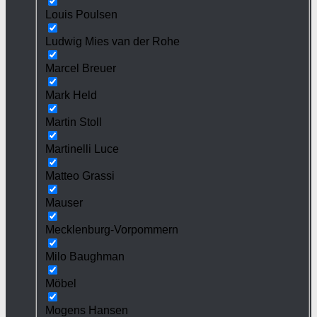
Louis Poulsen
Ludwig Mies van der Rohe
Marcel Breuer
Mark Held
Martin Stoll
Martinelli Luce
Matteo Grassi
Mauser
Mecklenburg-Vorpommern
Milo Baughman
Möbel
Mogens Hansen