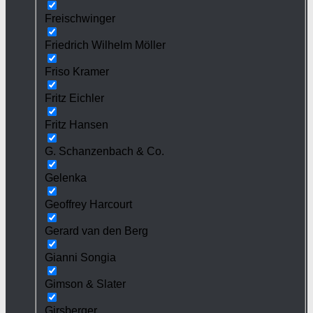
Freischwinger
Friedrich Wilhelm Möller
Friso Kramer
Fritz Eichler
Fritz Hansen
G. Schanzenbach & Co.
Gelenka
Geoffrey Harcourt
Gerard van den Berg
Gianni Songia
Gimson & Slater
Girsberger