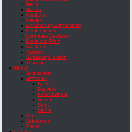
Berlin
Bremen
Hamburg
Hessen
Mecklenburg-Vorpommern
Niedersachsen
Nordrhein-Westfalen
Rheinland-Pfalz
Saarland
Sachsen
Schleswig-Holstein
Thüringen
Möbel
Accessoires
Sitzmöbel
Bänke
Daybeds
Freischwinger
Sessel
Sofas
Stühle
Regale
Sideboards
Tische
Lampen