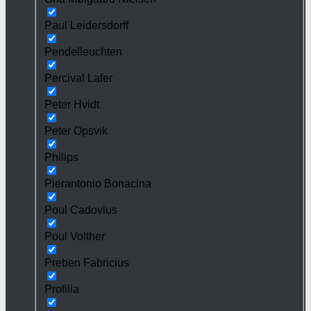
Paul Leidersdorff
Pendelleuchten
Percival Lafer
Peter Hvidt
Peter Opsvik
Philips
Pierantonio Bonacina
Poul Cadovius
Poul Volther
Preben Fabricius
Profilia