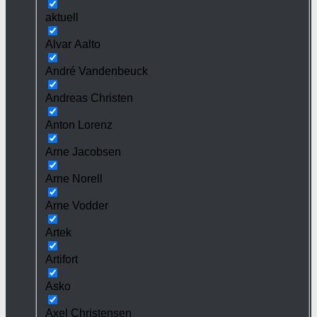
aktuell
Alvar Aalto
André Vandenbeuck
Andreas Christen
Anton Lorenz
Arne Jacobsen
Arne Norell
Arne Vodder
Artek
Artifort
Asko
Axel Christensen