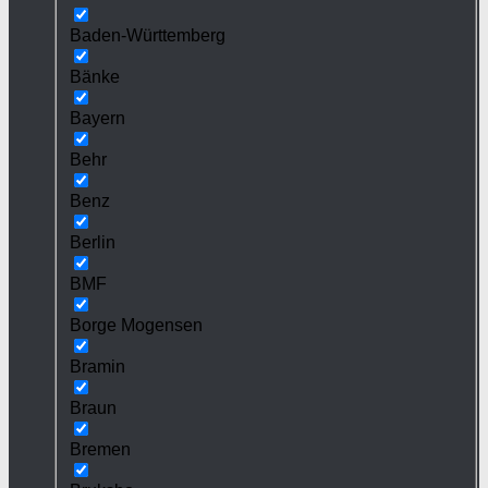
Baden-Württemberg
Bänke
Bayern
Behr
Benz
Berlin
BMF
Borge Mogensen
Bramin
Braun
Bremen