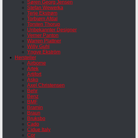
Søren Georg Jensen
Stefan Wewerka
Terje Ekstrøm
Torbjørn Afdal
Torsten Thorup
Unbekannter Designer
Verner Panton
Warren Plattner
Willy Guhl
Yngve Ekström
Hersteller
Airborne
Artek
Artifort
Asko
Axel Christensen
Behr
Benz
BMF
Bramin
Braun
Bruksbo
Cado
Cidue Italy
Cor