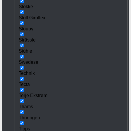
Stokke
Stoll Giroflex
Stouby
Strässle
Stühle
Swedese
Technik
Tecta
Terje Ekstrøm
Thams
Thüringen
Tipps