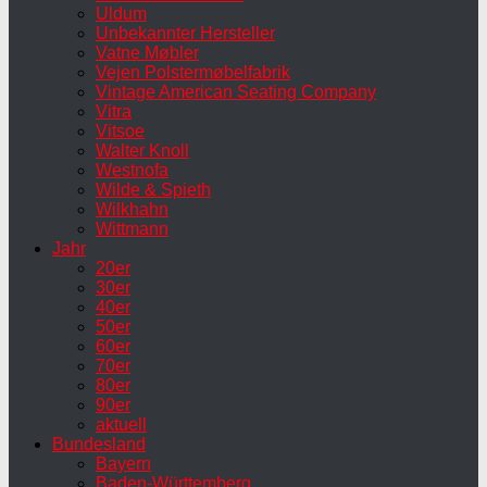
Uldum
Unbekannter Hersteller
Vatne Møbler
Vejen Polstermøbelfabrik
Vintage American Seating Company
Vitra
Vitsoe
Walter Knoll
Westnofa
Wilde & Spieth
Wilkhahn
Wittmann
Jahr
20er
30er
40er
50er
60er
70er
80er
90er
aktuell
Bundesland
Bayern
Baden-Württemberg