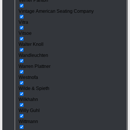
Verner Panton
Vintage American Seating Company
Vitra
Vitsoe
Walter Knoll
Wandleuchten
Warren Plattner
Westnofa
Wilde & Spieth
Wilkhahn
Willy Guhl
Wittmann