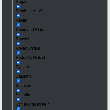
Regale
Reinhold Adolf
Replik
Rheinland-Pfalz
Rosenthal
Royal System
Rudolf B. Glatzel
Rykken
Saarland
Sachsen
Scandia
Schleswig-Holstein