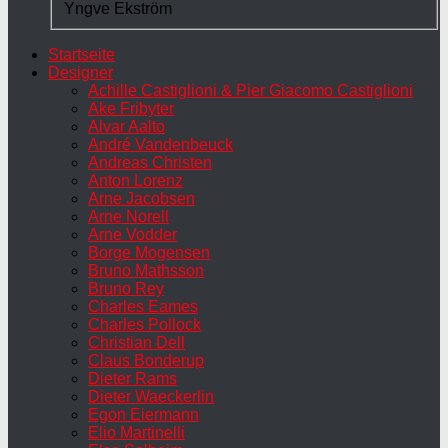
Yngve Ekström
Startseite
Designer
Achille Castiglioni & Pier Giacomo Castiglioni
Ake Fribyter
Alvar Aalto
André Vandenbeuck
Andreas Christen
Anton Lorenz
Arne Jacobsen
Arne Norell
Arne Vodder
Borge Mogensen
Bruno Mathsson
Bruno Rey
Charles Eames
Charles Pollock
Christian Dell
Claus Bonderup
Dieter Rams
Dieter Waeckerlin
Egon Eiermann
Elio Martinelli