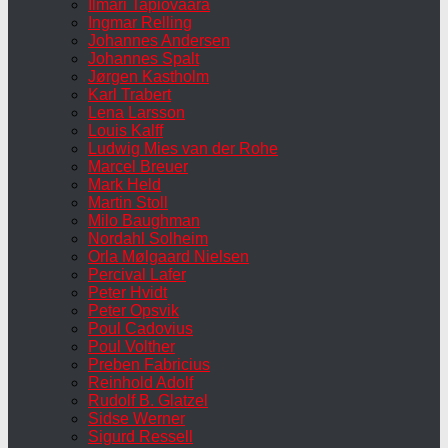
Ilmari Tapiovaara
Ingmar Relling
Johannes Andersen
Johannes Spalt
Jørgen Kastholm
Karl Trabert
Lena Larsson
Louis Kalff
Ludwig Mies van der Rohe
Marcel Breuer
Mark Held
Martin Stoll
Milo Baughman
Nordahl Solheim
Orla Mølgaard Nielsen
Percival Lafer
Peter Hvidt
Peter Opsvik
Poul Cadovius
Poul Volther
Preben Fabricius
Reinhold Adolf
Rudolf B. Glatzel
Sidse Werner
Sigurd Ressell