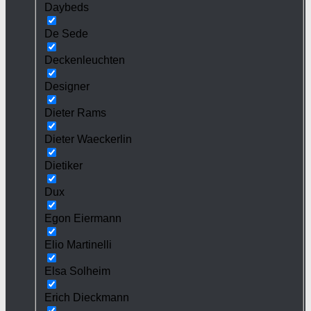
Daybeds
De Sede
Deckenleuchten
Designer
Dieter Rams
Dieter Waeckerlin
Dietiker
Dux
Egon Eiermann
Elio Martinelli
Elsa Solheim
Erich Dieckmann