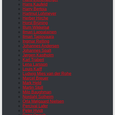
Hans Kaufeld
Harry Bertoia
Hartmut Lohmeyer
Herber Hirche
Horst Brüning
Illum Wikkelsø
Ilmari Lappalainen
Ilmari Tapiovaara
Ingmar Relling
Johannes Andersen
Johannes Spalt
Jørgen Kastholm
Karl Trabert
Lena Larsson
Louis Kalff
Ludwig Mies van der Rohe
Marcel Breuer
Mark Held
Martin Stoll
Milo Baughman
Nordahl Solheim
Orla Mølgaard Nielsen
Percival Lafer
Peter Hvidt