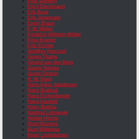
Elsa Solheim
Erich Dieckmann
Erik Buck
Erik Jorgensen
Erwin Braun
F. W. Möller
Friedrich Wilhelm Möller
Friso Kramer
Fritz Eichler
Geoffrey Harcourt
Georg Thams
Gerard van den Berg
Gianni Songia
Gunni Omann
H. W. Klein
Hans Agne Jakobsson
Hans Brattrud
Hans Eichenberger
Hans Kaufeld
Harry Bertoia
Hartmut Lohmeyer
Herber Hirche
Horst Brüning
Illum Wikkelsø
Ilmari Lappalainen