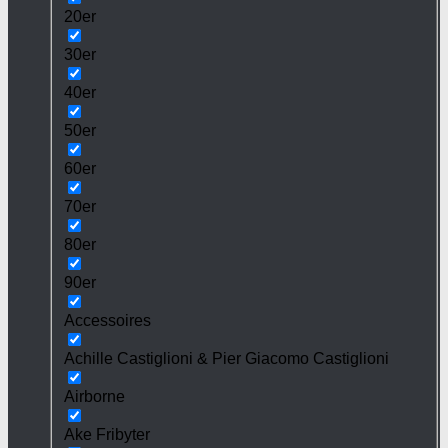
20er
30er
40er
50er
60er
70er
80er
90er
Accessoires
Achille Castiglioni & Pier Giacomo Castiglioni
Airborne
Ake Fribyter