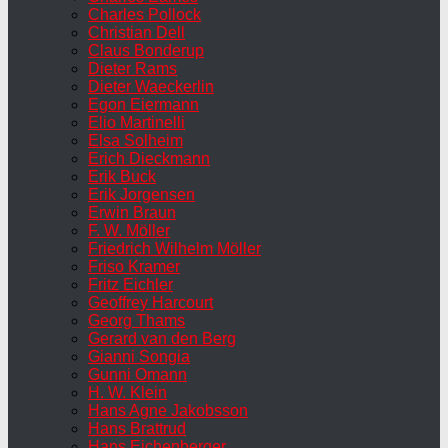
Charles Pollock
Christian Dell
Claus Bonderup
Dieter Rams
Dieter Waeckerlin
Egon Eiermann
Elio Martinelli
Elsa Solheim
Erich Dieckmann
Erik Buck
Erik Jorgensen
Erwin Braun
F. W. Möller
Friedrich Wilhelm Möller
Friso Kramer
Fritz Eichler
Geoffrey Harcourt
Georg Thams
Gerard van den Berg
Gianni Songia
Gunni Omann
H. W. Klein
Hans Agne Jakobsson
Hans Brattrud
Hans Eichenberger