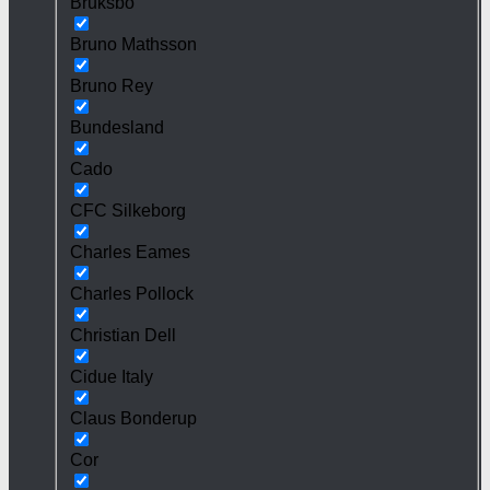
Bruksbo
Bruno Mathsson
Bruno Rey
Bundesland
Cado
CFC Silkeborg
Charles Eames
Charles Pollock
Christian Dell
Cidue Italy
Claus Bonderup
Cor