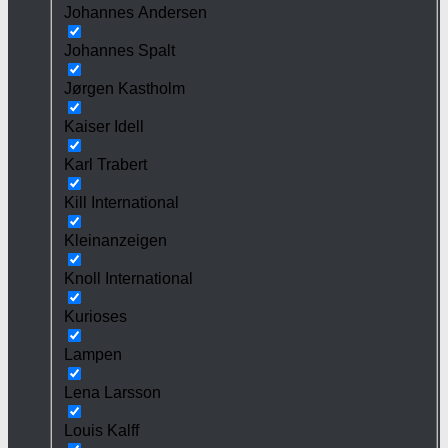
Johannes Andersen
Johannes Spalt
Jørgen Kastholm
Kaiser Idell
Karl Trabert
Kill International
Kleinanzeigen
Knoll International
Kurioses
Lampen
Lena Larsson
Louis Kalff