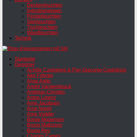
Deckenleuchten
Industrielampen
Pendelleuchten
Stehleuchten
Tischleuchten
Wandleuchten
Technik
Startseite
Designer
Achille Castiglioni & Pier Giacomo Castiglioni
Ake Fribyter
Alvar Aalto
André Vandenbeuck
Andreas Christen
Anton Lorenz
Arne Jacobsen
Arne Norell
Arne Vodder
Borge Mogensen
Bruno Mathsson
Bruno Rey
Charles Eames