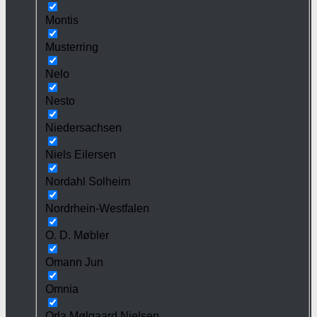
Montis
Musterring
Nelo
Nesto
Niedersachsen
Niels Eilersen
Nordahl Solheim
Nordrhein-Westfalen
O. D. Møbler
Omann Jun
Omnia
Orla Mølgaard Nielsen