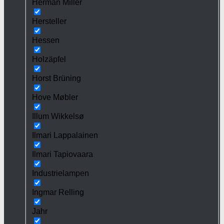
Herman Miller
Hersteller
Hessen
Holzäpfel
Horst Brüning
Hove Møbler
Illum Wikkelsø
Ilmari Lappalainen
Ilmari Tapiovaara
Industrielampen
Ingmar Relling
Jahr