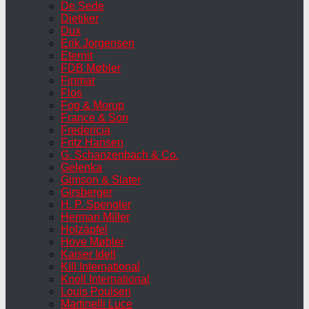
De Sede
Dietiker
Dux
Erik Jorgensen
Eternit
FDB Møbler
Finmar
Flos
Fog & Morup
France & Son
Fredericia
Fritz Hansen
G. Schanzenbach & Co.
Gelenka
Gimson & Slater
Girsberger
H. P. Spengler
Herman Miller
Holzäpfel
Hove Møbler
Kaiser Idell
Kill International
Knoll International
Louis Poulsen
Martinelli Luce