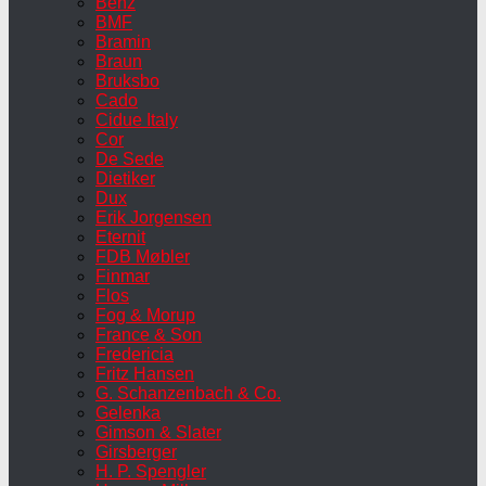
Benz
BMF
Bramin
Braun
Bruksbo
Cado
Cidue Italy
Cor
De Sede
Dietiker
Dux
Erik Jorgensen
Eternit
FDB Møbler
Finmar
Flos
Fog & Morup
France & Son
Fredericia
Fritz Hansen
G. Schanzenbach & Co.
Gelenka
Gimson & Slater
Girsberger
H. P. Spengler