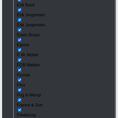
Erik Buck
Erik Jorgensen
Erik Jorgensen
Erwin Braun
Eternit
F. W. Möller
FDB Møbler
Finmar
Flos
Fog & Morup
France & Son
Fredericia