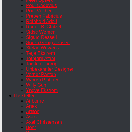
Peter Opsvik
Poul Cadovius
Poul Volther
Preben Fabricius
Reinhold Adolf
Rudolf B. Glatzel
Sidse Werner
Sigurd Ressell
Søren Georg Jensen
Stefan Wewerka
Terje Ekstrøm
Torbjørn Afdal
Torsten Thorup
Unbekannter Designer
Verner Panton
Warren Plattner
Willy Guhl
Yngve Ekström
Hersteller
Airborne
Artek
Artifort
Asko
Axel Christensen
Behr