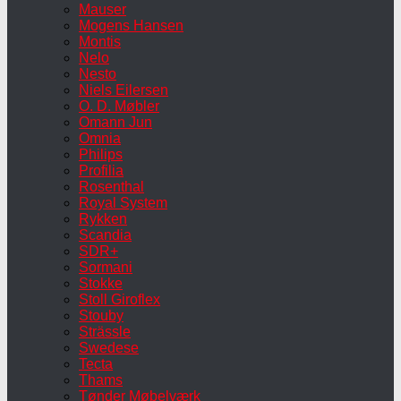
Mauser
Mogens Hansen
Montis
Nelo
Nesto
Niels Eilersen
O. D. Møbler
Omann Jun
Omnia
Philips
Profilia
Rosenthal
Royal System
Rykken
Scandia
SDR+
Sormani
Stokke
Stoll Giroflex
Stouby
Strässle
Swedese
Tecta
Thams
Tønder Møbelværk