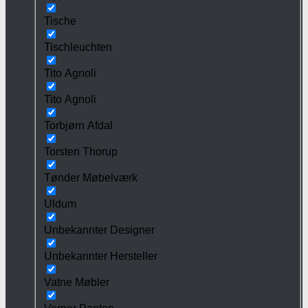
Tische
Tischleuchten
Tito Agnoli
Tito Agnoli
Torbjørn Afdal
Torsten Thorup
Tønder Møbelværk
Uldum
Unbekannter Designer
Unbekannter Hersteller
Vatne Møbler