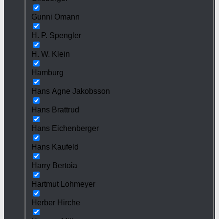
Gunni Omann
H. P. Spengler
H. W. Klein
Hamburg
Hans Agne Jakobsson
Hans Brattrud
Hans Eichenberger
Hans Kaufeld
Harry Bertoia
Hartmut Lohmeyer
Herber Hirche