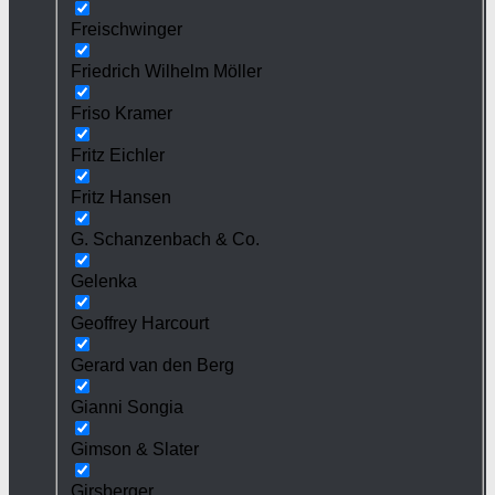
Freischwinger
Friedrich Wilhelm Möller
Friso Kramer
Fritz Eichler
Fritz Hansen
G. Schanzenbach & Co.
Gelenka
Geoffrey Harcourt
Gerard van den Berg
Gianni Songia
Gimson & Slater
Girsberger