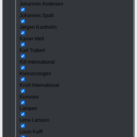
Johannes Andersen
Johannes Spalt
Jørgen Kastholm
Kaiser Idell
Karl Trabert
Kill International
Kleinanzeigen
Knoll International
Kurioses
Lampen
Lena Larsson
Louis Kalff