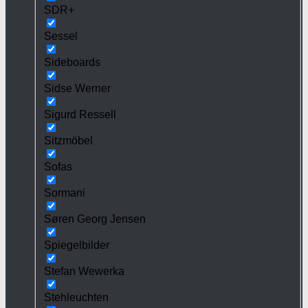
SDR+
Sessel
Sideboards
Sidse Werner
Sigurd Ressell
Sitzmöbel
Sofas
Sormani
Søren Georg Jensen
Spiegelbilder
Stefan Wewerka
Stehleuchten