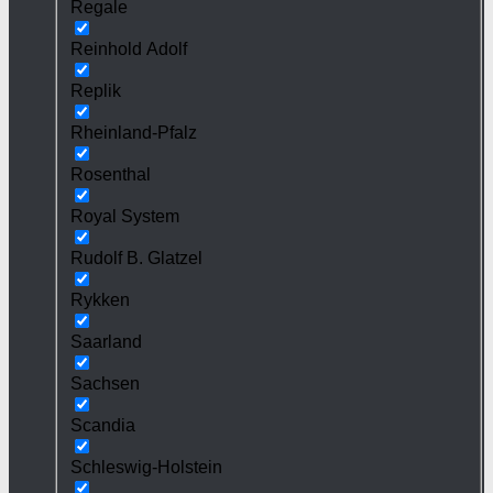
Regale
Reinhold Adolf
Replik
Rheinland-Pfalz
Rosenthal
Royal System
Rudolf B. Glatzel
Rykken
Saarland
Sachsen
Scandia
Schleswig-Holstein