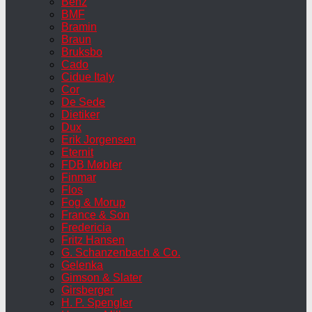
Benz
BMF
Bramin
Braun
Bruksbo
Cado
Cidue Italy
Cor
De Sede
Dietiker
Dux
Erik Jorgensen
Eternit
FDB Møbler
Finmar
Flos
Fog & Morup
France & Son
Fredericia
Fritz Hansen
G. Schanzenbach & Co.
Gelenka
Gimson & Slater
Girsberger
H. P. Spengler