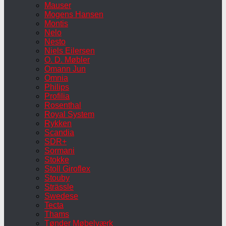
Mauser
Mogens Hansen
Montis
Nelo
Nesto
Niels Eilersen
O. D. Møbler
Omann Jun
Omnia
Philips
Profilia
Rosenthal
Royal System
Rykken
Scandia
SDR+
Sormani
Stokke
Stoll Giroflex
Stouby
Strässle
Swedese
Tecta
Thams
Tønder Møbelværk