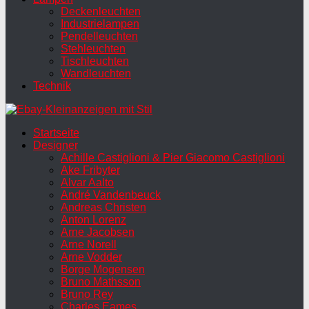
Deckenleuchten
Industrielampen
Pendelleuchten
Stehleuchten
Tischleuchten
Wandleuchten
Technik
Startseite
Designer
Achille Castiglioni & Pier Giacomo Castiglioni
Ake Fribyter
Alvar Aalto
André Vandenbeuck
Andreas Christen
Anton Lorenz
Arne Jacobsen
Arne Norell
Arne Vodder
Borge Mogensen
Bruno Mathsson
Bruno Rey
Charles Eames