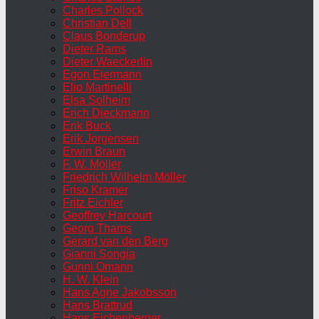
Charles Pollock
Christian Dell
Claus Bonderup
Dieter Rams
Dieter Waeckerlin
Egon Eiermann
Elio Martinelli
Elsa Solheim
Erich Dieckmann
Erik Buck
Erik Jorgensen
Erwin Braun
F. W. Möller
Friedrich Wilhelm Möller
Friso Kramer
Fritz Eichler
Geoffrey Harcourt
Georg Thams
Gerard van den Berg
Gianni Songia
Gunni Omann
H. W. Klein
Hans Agne Jakobsson
Hans Brattrud
Hans Eichenberger