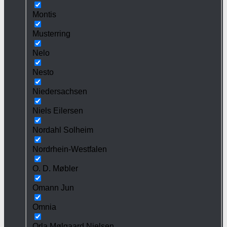
Montis
Musterring
Nelo
Nesto
Niedersachsen
Niels Eilersen
Nordahl Solheim
Nordrhein-Westfalen
O. D. Møbler
Omann Jun
Omnia
Orla Mølgaard Nielsen