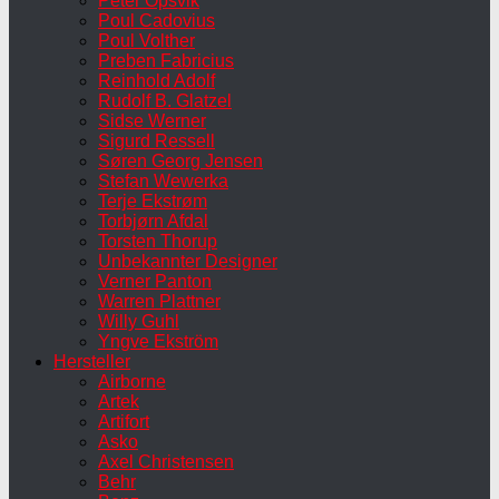
Peter Opsvik
Poul Cadovius
Poul Volther
Preben Fabricius
Reinhold Adolf
Rudolf B. Glatzel
Sidse Werner
Sigurd Ressell
Søren Georg Jensen
Stefan Wewerka
Terje Ekstrøm
Torbjørn Afdal
Torsten Thorup
Unbekannter Designer
Verner Panton
Warren Plattner
Willy Guhl
Yngve Ekström
Hersteller
Airborne
Artek
Artifort
Asko
Axel Christensen
Behr