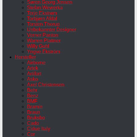
Søren Georg Jensen
Stefan Wewerka
Terje Ekstrøm
Torbjørn Afdal
Torsten Thorup
Unbekannter Designer
Verner Panton
Warren Plattner
Willy Guhl
Yngve Ekström
Hersteller
Airborne
Artek
Artifort
Asko
Axel Christensen
Behr
Benz
BMF
Bramin
Braun
Bruksbo
Cado
Cidue Italy
Cor