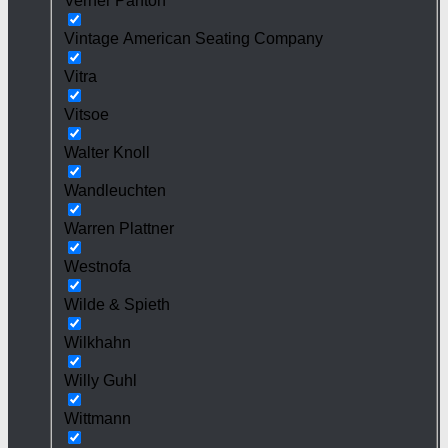
Verner Panton
Vintage American Seating Company
Vitra
Vitsoe
Walter Knoll
Wandleuchten
Warren Plattner
Westnofa
Wilde & Spieth
Wilkhahn
Willy Guhl
Wittmann