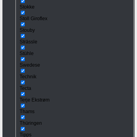
Stokke
Stoll Giroflex
Stouby
Strässle
Stühle
Swedese
Technik
Tecta
Terje Ekstrøm
Thams
Thüringen
Tipps