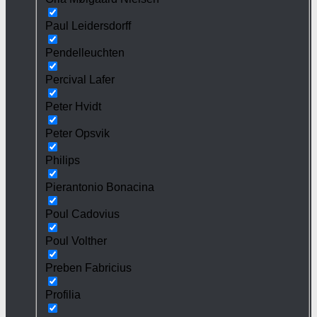
Paul Leidersdorff
Pendelleuchten
Percival Lafer
Peter Hvidt
Peter Opsvik
Philips
Pierantonio Bonacina
Poul Cadovius
Poul Volther
Preben Fabricius
Profilia