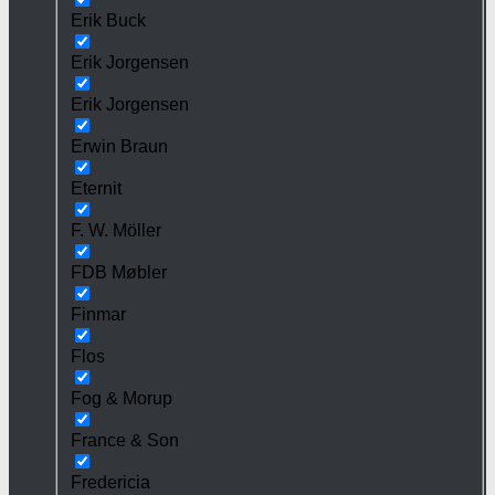
Erik Buck
Erik Jorgensen
Erik Jorgensen
Erwin Braun
Eternit
F. W. Möller
FDB Møbler
Finmar
Flos
Fog & Morup
France & Son
Fredericia