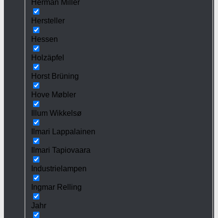
Herman Miller
Hersteller
Hessen
Holzäpfel
Horst Brüning
Hove Møbler
Illum Wikkelsø
Ilmari Lappalainen
Ilmari Tapiovaara
Industrielampen
Ingmar Relling
Jahr