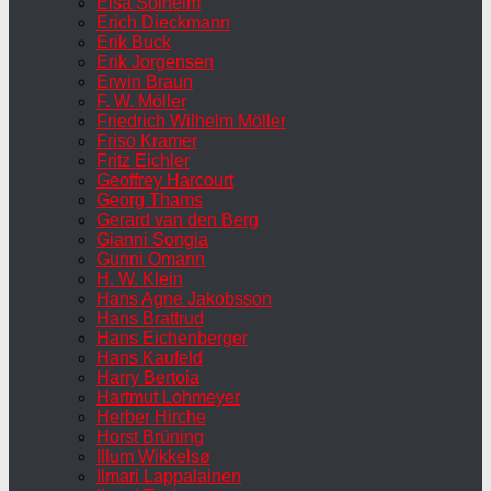
Elsa Solheim
Erich Dieckmann
Erik Buck
Erik Jorgensen
Erwin Braun
F. W. Möller
Friedrich Wilhelm Möller
Friso Kramer
Fritz Eichler
Geoffrey Harcourt
Georg Thams
Gerard van den Berg
Gianni Songia
Gunni Omann
H. W. Klein
Hans Agne Jakobsson
Hans Brattrud
Hans Eichenberger
Hans Kaufeld
Harry Bertoia
Hartmut Lohmeyer
Herber Hirche
Horst Brüning
Illum Wikkelsø
Ilmari Lappalainen