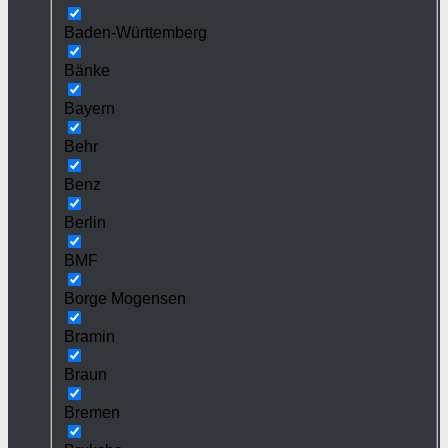
Baden-Württemberg
Bänke
Bayern
Behr
Benz
Berlin
BMF
Borge Mogensen
Bramin
Braun
Bremen