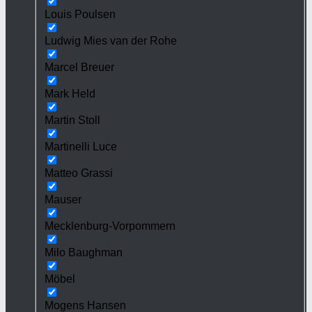
Louis Poulsen
Ludwig Mies van der Rohe
Marcel Breuer
Mark Held
Martin Stoll
Martinelli Luce
Matteo Grassi
Mauser
Mecklenburg-Vorpommern
Milo Baughman
Möbel
Mogens Hansen