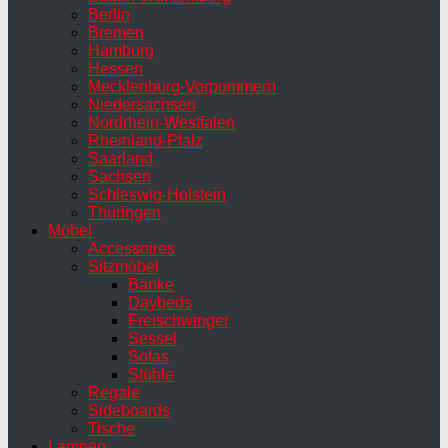
Berlin
Bremen
Hamburg
Hessen
Mecklenburg-Vorpommern
Niedersachsen
Nordrhein-Westfalen
Rheinland-Pfalz
Saarland
Sachsen
Schleswig-Holstein
Thüringen
Möbel
Accessoires
Sitzmöbel
Bänke
Daybeds
Freischwinger
Sessel
Sofas
Stühle
Regale
Sideboards
Tische
Lampen