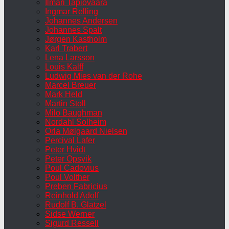
Ilmari Tapiovaara
Ingmar Relling
Johannes Andersen
Johannes Spalt
Jørgen Kastholm
Karl Trabert
Lena Larsson
Louis Kalff
Ludwig Mies van der Rohe
Marcel Breuer
Mark Held
Martin Stoll
Milo Baughman
Nordahl Solheim
Orla Mølgaard Nielsen
Percival Lafer
Peter Hvidt
Peter Opsvik
Poul Cadovius
Poul Volther
Preben Fabricius
Reinhold Adolf
Rudolf B. Glatzel
Sidse Werner
Sigurd Ressell