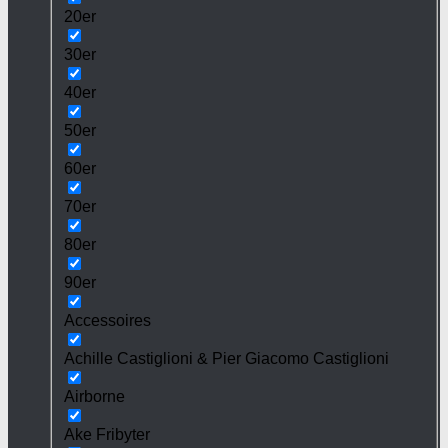
20er
30er
40er
50er
60er
70er
80er
90er
Accessoires
Achille Castiglioni & Pier Giacomo Castiglioni
Airborne
Ake Fribyter