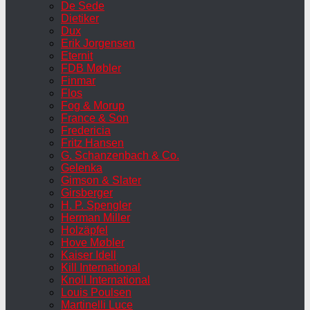
De Sede
Dietiker
Dux
Erik Jorgensen
Eternit
FDB Møbler
Finmar
Flos
Fog & Morup
France & Son
Fredericia
Fritz Hansen
G. Schanzenbach & Co.
Gelenka
Gimson & Slater
Girsberger
H. P. Spengler
Herman Miller
Holzäpfel
Hove Møbler
Kaiser Idell
Kill International
Knoll International
Louis Poulsen
Martinelli Luce