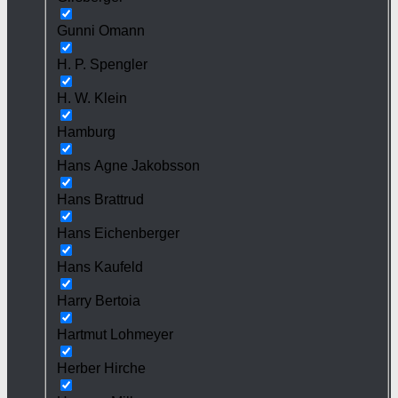
Gunni Omann
H. P. Spengler
H. W. Klein
Hamburg
Hans Agne Jakobsson
Hans Brattrud
Hans Eichenberger
Hans Kaufeld
Harry Bertoia
Hartmut Lohmeyer
Herber Hirche