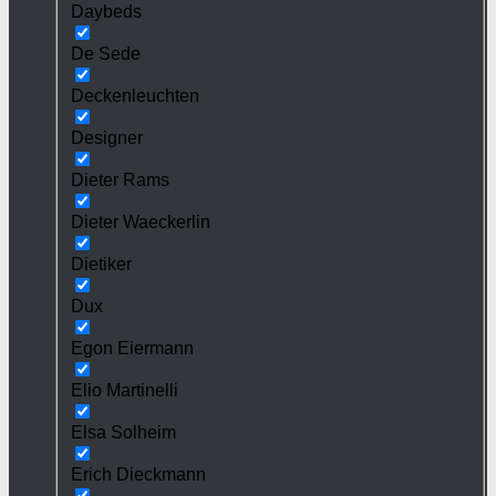
Daybeds
De Sede
Deckenleuchten
Designer
Dieter Rams
Dieter Waeckerlin
Dietiker
Dux
Egon Eiermann
Elio Martinelli
Elsa Solheim
Erich Dieckmann