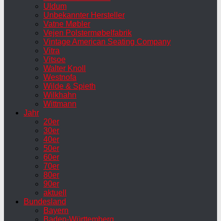
Uldum
Unbekannter Hersteller
Vatne Møbler
Vejen Polstermøbelfabrik
Vintage American Seating Company
Vitra
Vitsoe
Walter Knoll
Westnofa
Wilde & Spieth
Wilkhahn
Wittmann
Jahr
20er
30er
40er
50er
60er
70er
80er
90er
aktuell
Bundesland
Bayern
Baden-Württemberg