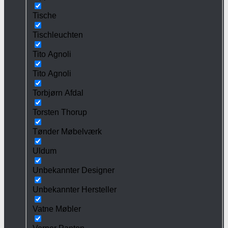
Tische
Tischleuchten
Tito Agnoli
Tito Agnoli
Torbjørn Afdal
Torsten Thorup
Tønder Møbelværk
Uldum
Unbekannter Designer
Unbekannter Hersteller
Vatne Møbler