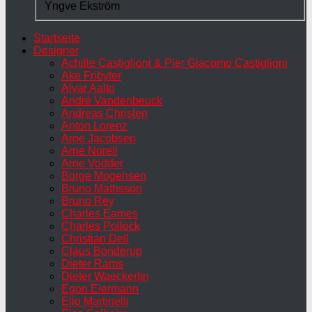
Yngve Ekström
Startseite
Designer
Achille Castiglioni & Pier Giacomo Castiglioni
Ake Fribyter
Alvar Aalto
André Vandenbeuck
Andreas Christen
Anton Lorenz
Arne Jacobsen
Arne Norell
Arne Vodder
Borge Mogensen
Bruno Mathsson
Bruno Rey
Charles Eames
Charles Pollock
Christian Dell
Claus Bonderup
Dieter Rams
Dieter Waeckerlin
Egon Eiermann
Elio Martinelli