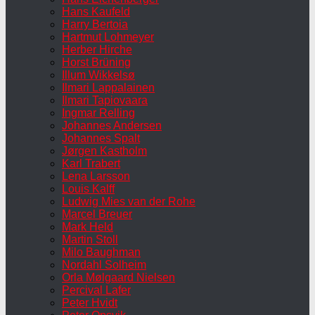
Hans Kaufeld
Harry Bertoia
Hartmut Lohmeyer
Herber Hirche
Horst Brüning
Illum Wikkelsø
Ilmari Lappalainen
Ilmari Tapiovaara
Ingmar Relling
Johannes Andersen
Johannes Spalt
Jørgen Kastholm
Karl Trabert
Lena Larsson
Louis Kalff
Ludwig Mies van der Rohe
Marcel Breuer
Mark Held
Martin Stoll
Milo Baughman
Nordahl Solheim
Orla Mølgaard Nielsen
Percival Lafer
Peter Hvidt