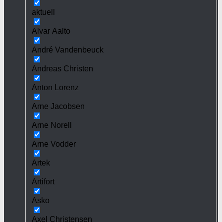
aktuell
Alvar Aalto
André Vandenbeuck
Andreas Christen
Anton Lorenz
Arne Jacobsen
Arne Norell
Arne Vodder
Artek
Artifort
Asko
Axel Christensen