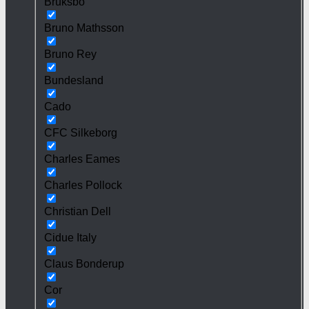
Bruksbo
Bruno Mathsson
Bruno Rey
Bundesland
Cado
CFC Silkeborg
Charles Eames
Charles Pollock
Christian Dell
Cidue Italy
Claus Bonderup
Cor