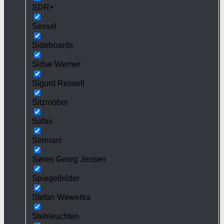
SDR+
Sessel
Sideboards
Sidse Werner
Sigurd Ressell
Sitzmöbel
Sofas
Sormani
Søren Georg Jensen
Spiegelbilder
Stefan Wewerka
Stehleuchten