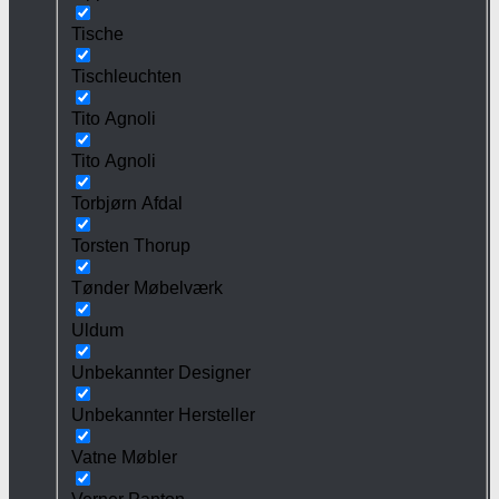
Tische
Tischleuchten
Tito Agnoli
Tito Agnoli
Torbjørn Afdal
Torsten Thorup
Tønder Møbelværk
Uldum
Unbekannter Designer
Unbekannter Hersteller
Vatne Møbler