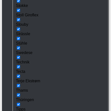
Stokke
Stoll Giroflex
Stouby
Strässle
Stühle
Swedese
Technik
Tecta
Terje Ekstrøm
Thams
Thüringen
Tipps