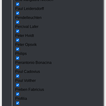
Paul Leidersdorff
Pendelleuchten
Percival Lafer
Peter Hvidt
Peter Opsvik
Philips
Pierantonio Bonacina
Poul Cadovius
Poul Volther
Preben Fabricius
Profilia