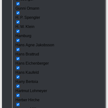
Gunni Omann
H. P. Spengler
H. W. Klein
Hamburg
Hans Agne Jakobsson
Hans Brattrud
Hans Eichenberger
Hans Kaufeld
Harry Bertoia
Hartmut Lohmeyer
Herber Hirche