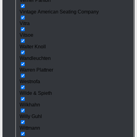
Verner Panton
Vintage American Seating Company
Vitra
Vitsoe
Walter Knoll
Wandleuchten
Warren Plattner
Westnofa
Wilde & Spieth
Wilkhahn
Willy Guhl
Wittmann