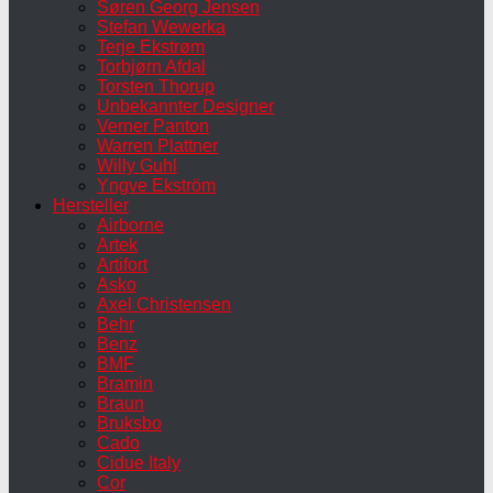
Søren Georg Jensen
Stefan Wewerka
Terje Ekstrøm
Torbjørn Afdal
Torsten Thorup
Unbekannter Designer
Verner Panton
Warren Plattner
Willy Guhl
Yngve Ekström
Hersteller
Airborne
Artek
Artifort
Asko
Axel Christensen
Behr
Benz
BMF
Bramin
Braun
Bruksbo
Cado
Cidue Italy
Cor