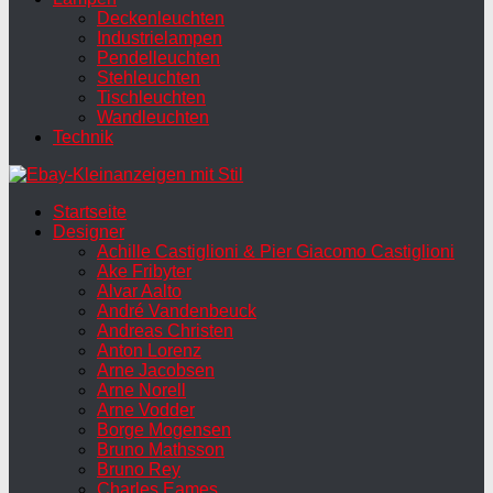
Deckenleuchten
Industrielampen
Pendelleuchten
Stehleuchten
Tischleuchten
Wandleuchten
Technik
Startseite
Designer
Achille Castiglioni & Pier Giacomo Castiglioni
Ake Fribyter
Alvar Aalto
André Vandenbeuck
Andreas Christen
Anton Lorenz
Arne Jacobsen
Arne Norell
Arne Vodder
Borge Mogensen
Bruno Mathsson
Bruno Rey
Charles Eames