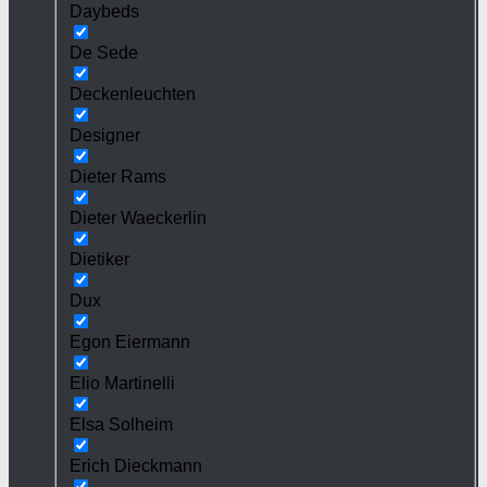
Daybeds
De Sede
Deckenleuchten
Designer
Dieter Rams
Dieter Waeckerlin
Dietiker
Dux
Egon Eiermann
Elio Martinelli
Elsa Solheim
Erich Dieckmann