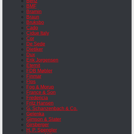
Benz
BMF
Bramin
Braun
Bruksbo
Cado
Cidue Italy
Cor
De Sede
Dietiker
Dux
Erik Jorgensen
Eternit
FDB Møbler
Finmar
Flos
Fog & Morup
France & Son
Fredericia
Fritz Hansen
G. Schanzenbach & Co.
Gelenka
Gimson & Slater
Girsberger
H. P. Spengler