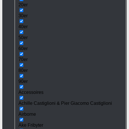
20er
30er
40er
50er
60er
70er
80er
90er
Accessoires
Achille Castiglioni & Pier Giacomo Castiglioni
Airborne
Ake Fribyter