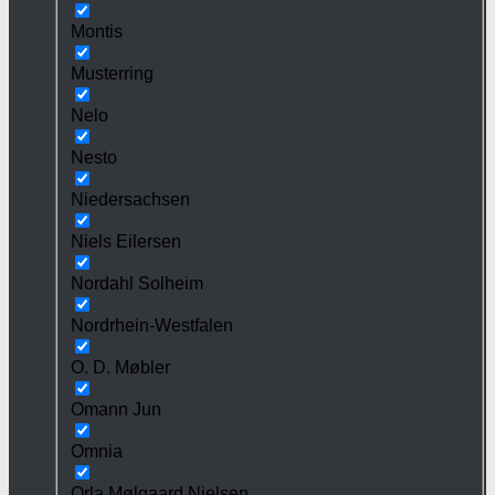
Montis
Musterring
Nelo
Nesto
Niedersachsen
Niels Eilersen
Nordahl Solheim
Nordrhein-Westfalen
O. D. Møbler
Omann Jun
Omnia
Orla Mølgaard Nielsen