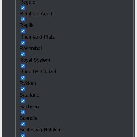
Regale
Reinhold Adolf
Replik
Rheinland-Pfalz
Rosenthal
Royal System
Rudolf B. Glatzel
Rykken
Saarland
Sachsen
Scandia
Schleswig-Holstein