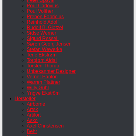
Peter Opsvik
Poul Cadovius
Poul Volther
Preben Fabricius
Reinhold Adolf
Rudolf B. Glatzel
Sidse Werner
Sigurd Ressell
Søren Georg Jensen
Stefan Wewerka
Terje Ekstrøm
Torbjørn Afdal
Torsten Thorup
Unbekannter Designer
Verner Panton
Warren Plattner
Willy Guhl
Yngve Ekström
Hersteller
Airborne
Artek
Artifort
Asko
Axel Christensen
Behr