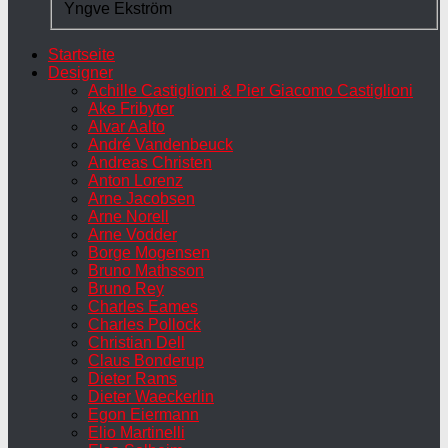
Yngve Ekström
Startseite
Designer
Achille Castiglioni & Pier Giacomo Castiglioni
Ake Fribyter
Alvar Aalto
André Vandenbeuck
Andreas Christen
Anton Lorenz
Arne Jacobsen
Arne Norell
Arne Vodder
Borge Mogensen
Bruno Mathsson
Bruno Rey
Charles Eames
Charles Pollock
Christian Dell
Claus Bonderup
Dieter Rams
Dieter Waeckerlin
Egon Eiermann
Elio Martinelli