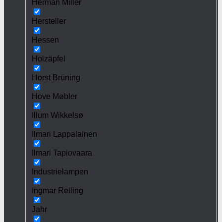
Herman Miller
Hersteller
Hessen
Holzäpfel
Horst Brüning
Hove Møbler
Illum Wikkelsø
Ilmari Lappalainen
Ilmari Tapiovaara
Industrielampen
Ingmar Relling
Jahr