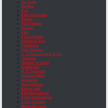
De Sede
Dietiker
Dux
Erik Jorgensen
Eternit
FDB Møbler
Finmar
Flos
Fog & Morup
France & Son
Fredericia
Fritz Hansen
G. Schanzenbach & Co.
Gelenka
Gimson & Slater
Girsberger
H. P. Spengler
Herman Miller
Holzäpfel
Hove Møbler
Kaiser Idell
Kill International
Knoll International
Louis Poulsen
Martinelli Luce