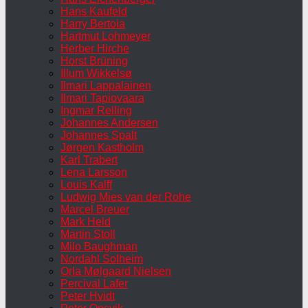
Hans Kaufeld
Harry Bertoia
Hartmut Lohmeyer
Herber Hirche
Horst Brüning
Illum Wikkelsø
Ilmari Lappalainen
Ilmari Tapiovaara
Ingmar Relling
Johannes Andersen
Johannes Spalt
Jørgen Kastholm
Karl Trabert
Lena Larsson
Louis Kalff
Ludwig Mies van der Rohe
Marcel Breuer
Mark Held
Martin Stoll
Milo Baughman
Nordahl Solheim
Orla Mølgaard Nielsen
Percival Lafer
Peter Hvidt