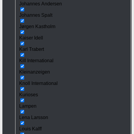
Johannes Andersen
Johannes Spalt
Jørgen Kastholm
Kaiser Idell
Karl Trabert
Kill International
Kleinanzeigen
Knoll International
Kurioses
Lampen
Lena Larsson
Louis Kalff