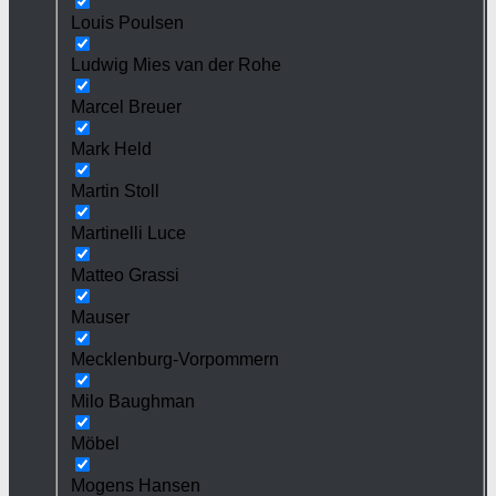
Louis Poulsen
Ludwig Mies van der Rohe
Marcel Breuer
Mark Held
Martin Stoll
Martinelli Luce
Matteo Grassi
Mauser
Mecklenburg-Vorpommern
Milo Baughman
Möbel
Mogens Hansen