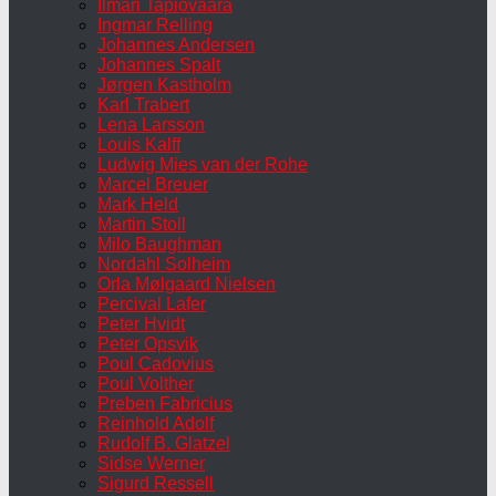
Ilmari Tapiovaara
Ingmar Relling
Johannes Andersen
Johannes Spalt
Jørgen Kastholm
Karl Trabert
Lena Larsson
Louis Kalff
Ludwig Mies van der Rohe
Marcel Breuer
Mark Held
Martin Stoll
Milo Baughman
Nordahl Solheim
Orla Mølgaard Nielsen
Percival Lafer
Peter Hvidt
Peter Opsvik
Poul Cadovius
Poul Volther
Preben Fabricius
Reinhold Adolf
Rudolf B. Glatzel
Sidse Werner
Sigurd Ressell