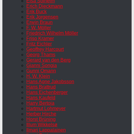
Elsa Solheim
Erich Dieckmann
Erik Buck
Erik Jorgensen
Erwin Braun
F. W. Möller
Friedrich Wilhelm Möller
Friso Kramer
Fritz Eichler
Geoffrey Harcourt
Georg Thams
Gerard van den Berg
Gianni Songia
Gunni Omann
H. W. Klein
Hans Agne Jakobsson
Hans Brattrud
Hans Eichenberger
Hans Kaufeld
Harry Bertoia
Hartmut Lohmeyer
Herber Hirche
Horst Brüning
Illum Wikkelsø
Ilmari Lappalainen