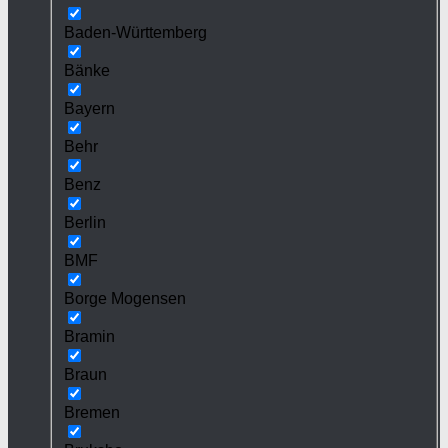
Baden-Württemberg
Bänke
Bayern
Behr
Benz
Berlin
BMF
Borge Mogensen
Bramin
Braun
Bremen