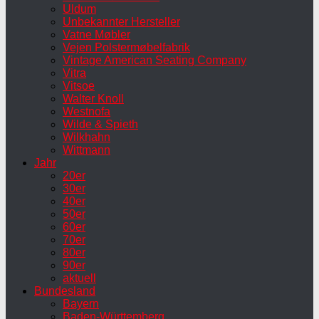
Uldum
Unbekannter Hersteller
Vatne Møbler
Vejen Polstermøbelfabrik
Vintage American Seating Company
Vitra
Vitsoe
Walter Knoll
Westnofa
Wilde & Spieth
Wilkhahn
Wittmann
Jahr
20er
30er
40er
50er
60er
70er
80er
90er
aktuell
Bundesland
Bayern
Baden-Württemberg