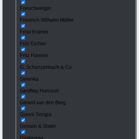
Freischwinger
Friedrich Wilhelm Möller
Friso Kramer
Fritz Eichler
Fritz Hansen
G. Schanzenbach & Co.
Gelenka
Geoffrey Harcourt
Gerard van den Berg
Gianni Songia
Gimson & Slater
Girsberger