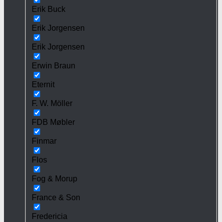
Erik Buck
Erik Jorgensen
Erik Jorgensen
Erwin Braun
Eternit
F. W. Möller
FDB Møbler
Finmar
Flos
Fog & Morup
France & Son
Fredericia