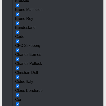
Bruksbo
Bruno Mathsson
Bruno Rey
Bundesland
Cado
CFC Silkeborg
Charles Eames
Charles Pollock
Christian Dell
Cidue Italy
Claus Bonderup
Cor