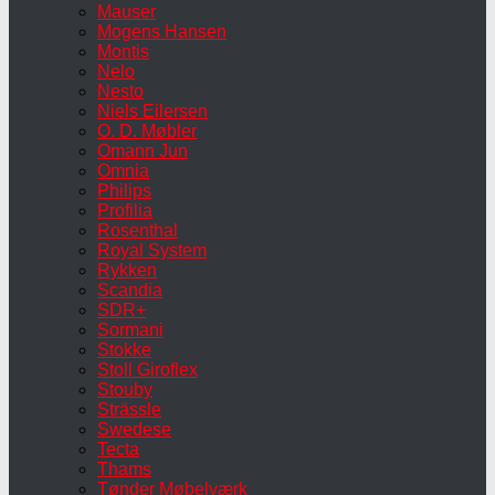
Mauser
Mogens Hansen
Montis
Nelo
Nesto
Niels Eilersen
O. D. Møbler
Omann Jun
Omnia
Philips
Profilia
Rosenthal
Royal System
Rykken
Scandia
SDR+
Sormani
Stokke
Stoll Giroflex
Stouby
Strässle
Swedese
Tecta
Thams
Tønder Møbelværk