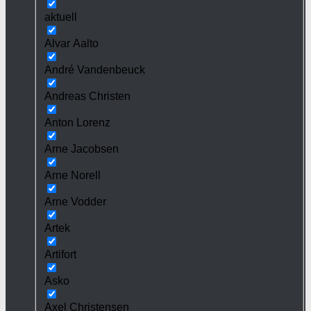
aktuell
Alvar Aalto
André Vandenbeuck
Andreas Christen
Anton Lorenz
Arne Jacobsen
Arne Norell
Arne Vodder
Artek
Artifort
Asko
Axel Christensen