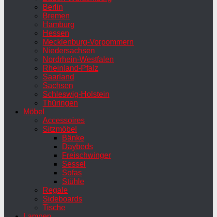
Berlin
Bremen
Hamburg
Hessen
Mecklenburg-Vorpommern
Niedersachsen
Nordrhein-Westfalen
Rheinland-Pfalz
Saarland
Sachsen
Schleswig-Holstein
Thüringen
Möbel
Accessoires
Sitzmöbel
Bänke
Daybeds
Freischwinger
Sessel
Sofas
Stühle
Regale
Sideboards
Tische
Lampen