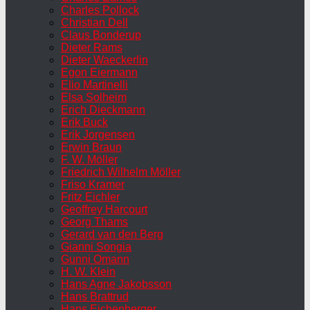
Charles Pollock
Christian Dell
Claus Bonderup
Dieter Rams
Dieter Waeckerlin
Egon Eiermann
Elio Martinelli
Elsa Solheim
Erich Dieckmann
Erik Buck
Erik Jorgensen
Erwin Braun
F. W. Möller
Friedrich Wilhelm Möller
Friso Kramer
Fritz Eichler
Geoffrey Harcourt
Georg Thams
Gerard van den Berg
Gianni Songia
Gunni Omann
H. W. Klein
Hans Agne Jakobsson
Hans Brattrud
Hans Eichenberger