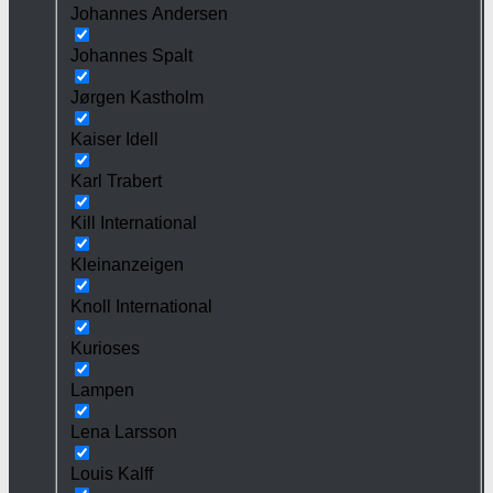
Johannes Andersen
Johannes Spalt
Jørgen Kastholm
Kaiser Idell
Karl Trabert
Kill International
Kleinanzeigen
Knoll International
Kurioses
Lampen
Lena Larsson
Louis Kalff