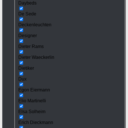
Daybeds
De Sede
Deckenleuchten
Designer
Dieter Rams
Dieter Waeckerlin
Dietiker
Dux
Egon Eiermann
Elio Martinelli
Elsa Solheim
Erich Dieckmann