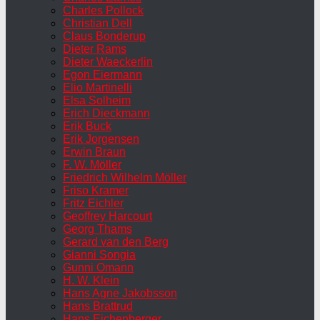
Charles Pollock
Christian Dell
Claus Bonderup
Dieter Rams
Dieter Waeckerlin
Egon Eiermann
Elio Martinelli
Elsa Solheim
Erich Dieckmann
Erik Buck
Erik Jorgensen
Erwin Braun
F. W. Möller
Friedrich Wilhelm Möller
Friso Kramer
Fritz Eichler
Geoffrey Harcourt
Georg Thams
Gerard van den Berg
Gianni Songia
Gunni Omann
H. W. Klein
Hans Agne Jakobsson
Hans Brattrud
Hans Eichenberger