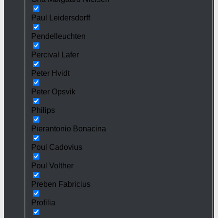
Paul Leidersdorff
Pendelleuchten
Percival Lafer
Peter Hvidt
Peter Opsvik
Philips
Pierantonio Bonacina
Poul Cadovius
Poul Volther
Preben Fabricius
Profilia