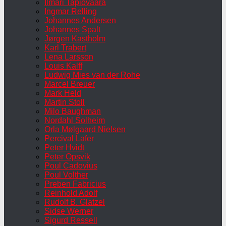
Ilmari Tapiovaara
Ingmar Relling
Johannes Andersen
Johannes Spalt
Jørgen Kastholm
Karl Trabert
Lena Larsson
Louis Kalff
Ludwig Mies van der Rohe
Marcel Breuer
Mark Held
Martin Stoll
Milo Baughman
Nordahl Solheim
Orla Mølgaard Nielsen
Percival Lafer
Peter Hvidt
Peter Opsvik
Poul Cadovius
Poul Volther
Preben Fabricius
Reinhold Adolf
Rudolf B. Glatzel
Sidse Werner
Sigurd Ressell