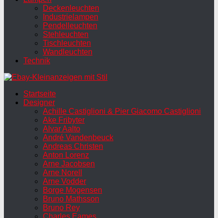
Deckenleuchten
Industrielampen
Pendelleuchten
Stehleuchten
Tischleuchten
Wandleuchten
Technik
Startseite
Designer
Achille Castiglioni & Pier Giacomo Castiglioni
Ake Fribyter
Alvar Aalto
André Vandenbeuck
Andreas Christen
Anton Lorenz
Arne Jacobsen
Arne Norell
Arne Vodder
Borge Mogensen
Bruno Mathsson
Bruno Rey
Charles Eames