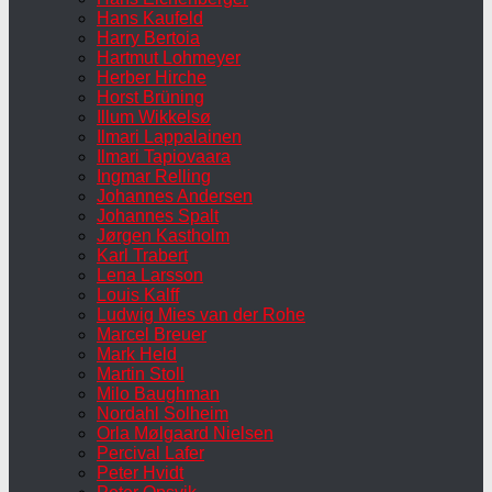
Hans Kaufeld
Harry Bertoia
Hartmut Lohmeyer
Herber Hirche
Horst Brüning
Illum Wikkelsø
Ilmari Lappalainen
Ilmari Tapiovaara
Ingmar Relling
Johannes Andersen
Johannes Spalt
Jørgen Kastholm
Karl Trabert
Lena Larsson
Louis Kalff
Ludwig Mies van der Rohe
Marcel Breuer
Mark Held
Martin Stoll
Milo Baughman
Nordahl Solheim
Orla Mølgaard Nielsen
Percival Lafer
Peter Hvidt