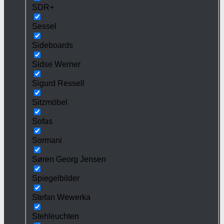
SDR+
Sessel
Sideboards
Sidse Werner
Sigurd Ressell
Sitzmöbel
Sofas
Sormani
Søren Georg Jensen
Spiegelbilder
Stefan Wewerka
Stehleuchten