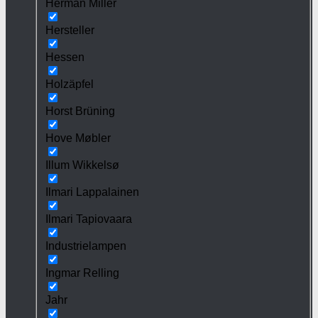
Herman Miller
Hersteller
Hessen
Holzäpfel
Horst Brüning
Hove Møbler
Illum Wikkelsø
Ilmari Lappalainen
Ilmari Tapiovaara
Industrielampen
Ingmar Relling
Jahr