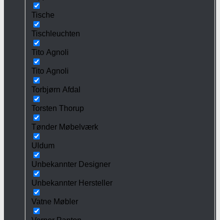
Tische
Tischleuchten
Tito Agnoli
Tito Agnoli
Torbjørn Afdal
Torsten Thorup
Tønder Møbelværk
Uldum
Unbekannter Designer
Unbekannter Hersteller
Vatne Møbler