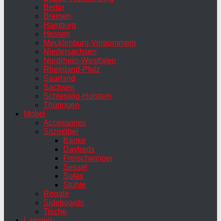
Berlin
Bremen
Hamburg
Hessen
Mecklenburg-Vorpommern
Niedersachsen
Nordrhein-Westfalen
Rheinland-Pfalz
Saarland
Sachsen
Schleswig-Holstein
Thüringen
Möbel
Accessoires
Sitzmöbel
Bänke
Daybeds
Freischwinger
Sessel
Sofas
Stühle
Regale
Sideboards
Tische
Lampen