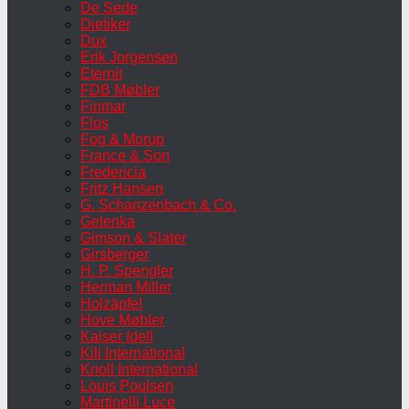
De Sede
Dietiker
Dux
Erik Jorgensen
Eternit
FDB Møbler
Finmar
Flos
Fog & Morup
France & Son
Fredericia
Fritz Hansen
G. Schanzenbach & Co.
Gelenka
Gimson & Slater
Girsberger
H. P. Spengler
Herman Miller
Holzäpfel
Hove Møbler
Kaiser Idell
Kill International
Knoll International
Louis Poulsen
Martinelli Luce