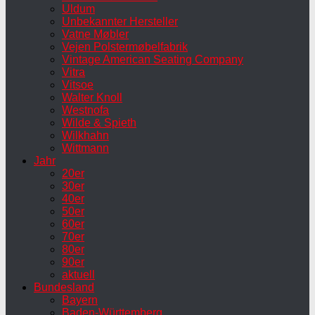
Uldum
Unbekannter Hersteller
Vatne Møbler
Vejen Polstermøbelfabrik
Vintage American Seating Company
Vitra
Vitsoe
Walter Knoll
Westnofa
Wilde & Spieth
Wilkhahn
Wittmann
Jahr
20er
30er
40er
50er
60er
70er
80er
90er
aktuell
Bundesland
Bayern
Baden-Württemberg