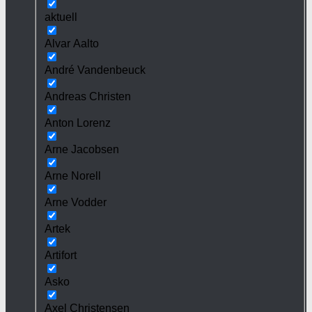
aktuell
Alvar Aalto
André Vandenbeuck
Andreas Christen
Anton Lorenz
Arne Jacobsen
Arne Norell
Arne Vodder
Artek
Artifort
Asko
Axel Christensen