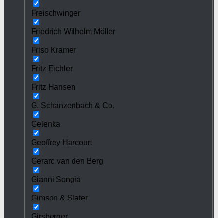
Freischwinger
Friedrich Wilhelm Möller
Friso Kramer
Fritz Eichler
Fritz Hansen
G. Schanzenbach & Co.
Gelenka
Geoffrey Harcourt
Gerard van den Berg
Gianni Songia
Gimson & Slater
Girsberger