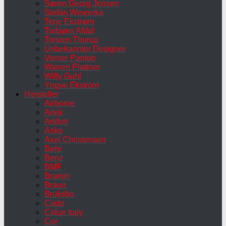
Søren Georg Jensen
Stefan Wewerka
Terje Ekstrøm
Torbjørn Afdal
Torsten Thorup
Unbekannter Designer
Verner Panton
Warren Plattner
Willy Guhl
Yngve Ekström
Hersteller
Airborne
Artek
Artifort
Asko
Axel Christensen
Behr
Benz
BMF
Bramin
Braun
Bruksbo
Cado
Cidue Italy
Cor