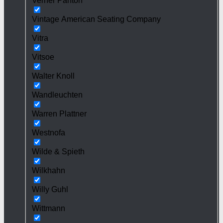
Verner Panton
Vintage American Seating Company
Vitra
Vitsoe
Walter Knoll
Wandleuchten
Warren Plattner
Westnofa
Wilde & Spieth
Wilkhahn
Willy Guhl
Wittmann