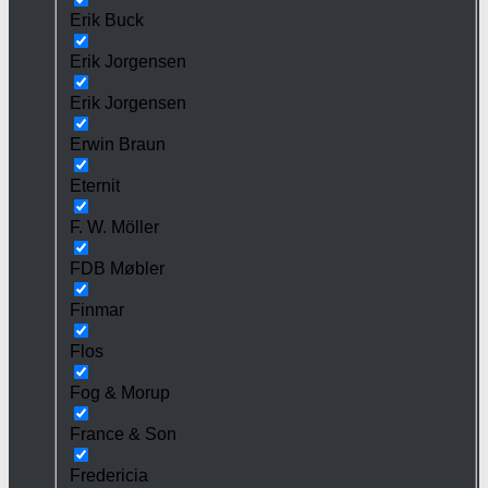
Erik Buck
Erik Jorgensen
Erik Jorgensen
Erwin Braun
Eternit
F. W. Möller
FDB Møbler
Finmar
Flos
Fog & Morup
France & Son
Fredericia