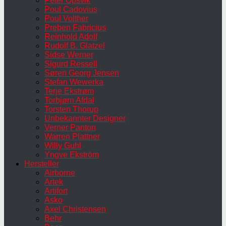
Peter Opsvik
Poul Cadovius
Poul Volther
Preben Fabricius
Reinhold Adolf
Rudolf B. Glatzel
Sidse Werner
Sigurd Ressell
Søren Georg Jensen
Stefan Wewerka
Terje Ekstrøm
Torbjørn Afdal
Torsten Thorup
Unbekannter Designer
Verner Panton
Warren Plattner
Willy Guhl
Yngve Ekström
Hersteller
Airborne
Artek
Artifort
Asko
Axel Christensen
Behr