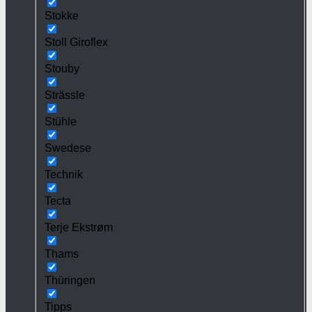
Stokke
Stoll Giroflex
Stouby
Strässle
Stühle
Swedese
Technik
Tecta
Terje Ekstrøm
Thams
Thüringen
Tipps