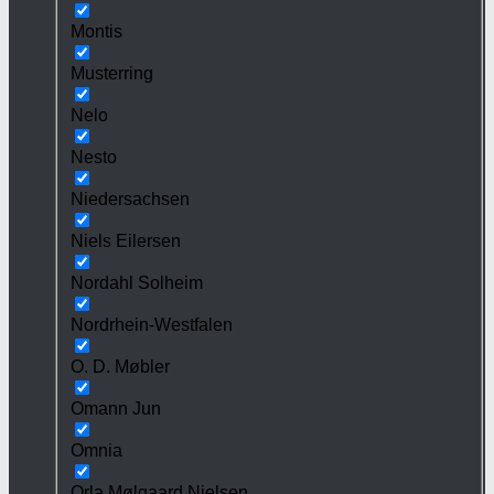
Montis
Musterring
Nelo
Nesto
Niedersachsen
Niels Eilersen
Nordahl Solheim
Nordrhein-Westfalen
O. D. Møbler
Omann Jun
Omnia
Orla Mølgaard Nielsen