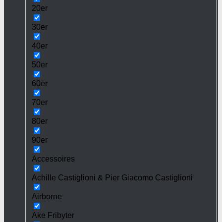
20er
30er
40er
50er
60er
70er
80er
90er
Accessoires
Achille Castiglioni & Pier Giacomo Castiglioni
Airborne
Ake Fribyter