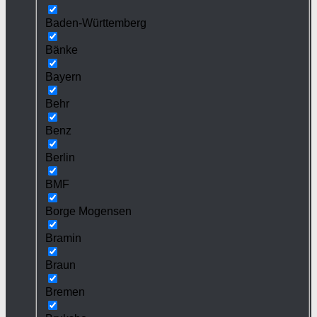
Baden-Württemberg
Bänke
Bayern
Behr
Benz
Berlin
BMF
Borge Mogensen
Bramin
Braun
Bremen