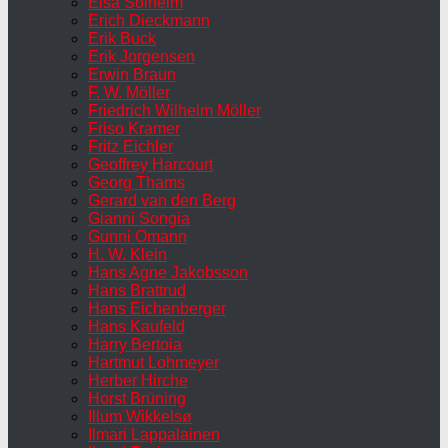
Elsa Solheim
Erich Dieckmann
Erik Buck
Erik Jorgensen
Erwin Braun
F. W. Möller
Friedrich Wilhelm Möller
Friso Kramer
Fritz Eichler
Geoffrey Harcourt
Georg Thams
Gerard van den Berg
Gianni Songia
Gunni Omann
H. W. Klein
Hans Agne Jakobsson
Hans Brattrud
Hans Eichenberger
Hans Kaufeld
Harry Bertoia
Hartmut Lohmeyer
Herber Hirche
Horst Brüning
Illum Wikkelsø
Ilmari Lappalainen