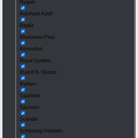
Regale
Reinhold Adolf
Replik
Rheinland-Pfalz
Rosenthal
Royal System
Rudolf B. Glatzel
Rykken
Saarland
Sachsen
Scandia
Schleswig-Holstein