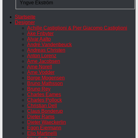
Yngve Ekström
Startseite
Designer
Achille Castiglioni & Pier Giacomo Castiglioni
Ake Fribyter
Alvar Aalto
André Vandenbeuck
Andreas Christen
Anton Lorenz
Arne Jacobsen
Arne Norell
Arne Vodder
Borge Mogensen
Bruno Mathsson
Bruno Rey
Charles Eames
Charles Pollock
Christian Dell
Claus Bonderup
Dieter Rams
Dieter Waeckerlin
Egon Eiermann
Elio Martinelli