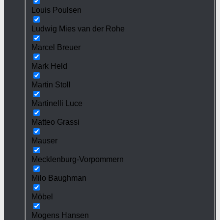
Louis Poulsen
Ludwig Mies van der Rohe
Marcel Breuer
Mark Held
Martin Stoll
Martinelli Luce
Matteo Grassi
Mauser
Mecklenburg-Vorpommern
Milo Baughman
Möbel
Mogens Hansen