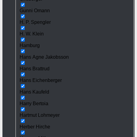
Gunni Omann
H. P. Spengler
H. W. Klein
Hamburg
Hans Agne Jakobsson
Hans Brattrud
Hans Eichenberger
Hans Kaufeld
Harry Bertoia
Hartmut Lohmeyer
Herber Hirche