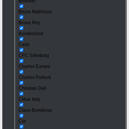
Bruksbo
Bruno Mathsson
Bruno Rey
Bundesland
Cado
CFC Silkeborg
Charles Eames
Charles Pollock
Christian Dell
Cidue Italy
Claus Bonderup
Cor