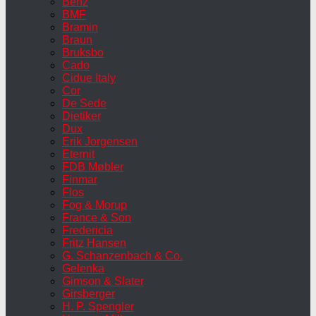
Benz
BMF
Bramin
Braun
Bruksbo
Cado
Cidue Italy
Cor
De Sede
Dietiker
Dux
Erik Jorgensen
Eternit
FDB Møbler
Finmar
Flos
Fog & Morup
France & Son
Fredericia
Fritz Hansen
G. Schanzenbach & Co.
Gelenka
Gimson & Slater
Girsberger
H. P. Spengler