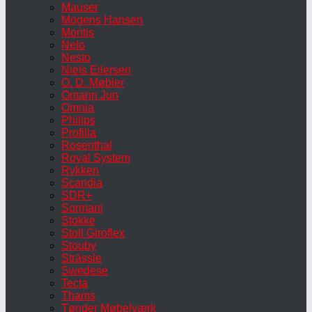
Mauser
Mogens Hansen
Montis
Nelo
Nesto
Niels Eilersen
O. D. Møbler
Omann Jun
Omnia
Philips
Profilia
Rosenthal
Royal System
Rykken
Scandia
SDR+
Sormani
Stokke
Stoll Giroflex
Stouby
Strässle
Swedese
Tecta
Thams
Tønder Møbelværk