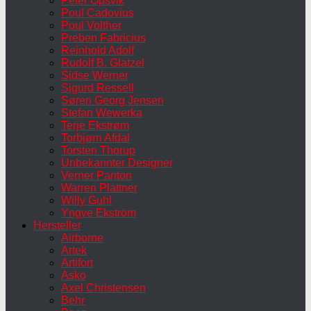
Peter Opsvik
Poul Cadovius
Poul Volther
Preben Fabricius
Reinhold Adolf
Rudolf B. Glatzel
Sidse Werner
Sigurd Ressell
Søren Georg Jensen
Stefan Wewerka
Terje Ekstrøm
Torbjørn Afdal
Torsten Thorup
Unbekannter Designer
Verner Panton
Warren Plattner
Willy Guhl
Yngve Ekström
Hersteller
Airborne
Artek
Artifort
Asko
Axel Christensen
Behr