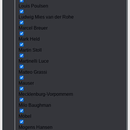
Louis Poulsen
Ludwig Mies van der Rohe
Marcel Breuer
Mark Held
Martin Stoll
Martinelli Luce
Matteo Grassi
Mauser
Mecklenburg-Vorpommern
Milo Baughman
Möbel
Mogens Hansen