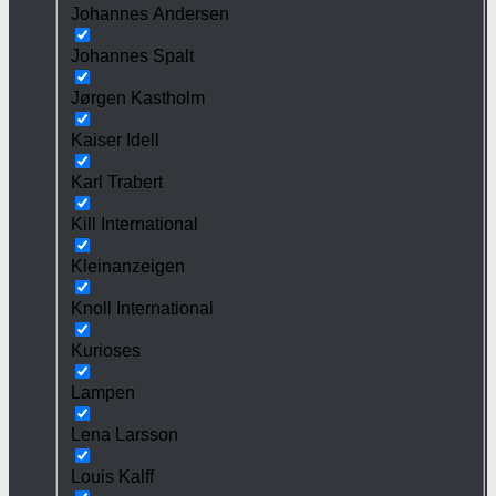
Johannes Andersen
Johannes Spalt
Jørgen Kastholm
Kaiser Idell
Karl Trabert
Kill International
Kleinanzeigen
Knoll International
Kurioses
Lampen
Lena Larsson
Louis Kalff