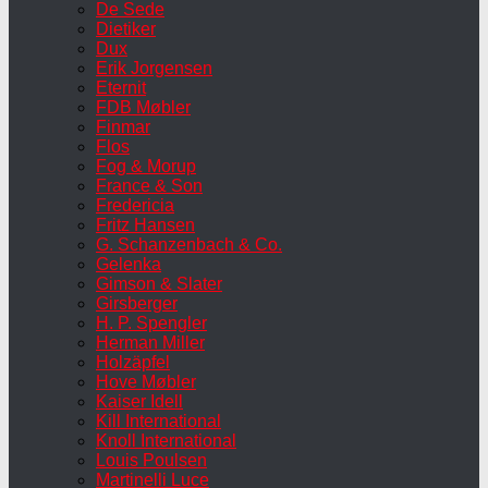
De Sede
Dietiker
Dux
Erik Jorgensen
Eternit
FDB Møbler
Finmar
Flos
Fog & Morup
France & Son
Fredericia
Fritz Hansen
G. Schanzenbach & Co.
Gelenka
Gimson & Slater
Girsberger
H. P. Spengler
Herman Miller
Holzäpfel
Hove Møbler
Kaiser Idell
Kill International
Knoll International
Louis Poulsen
Martinelli Luce