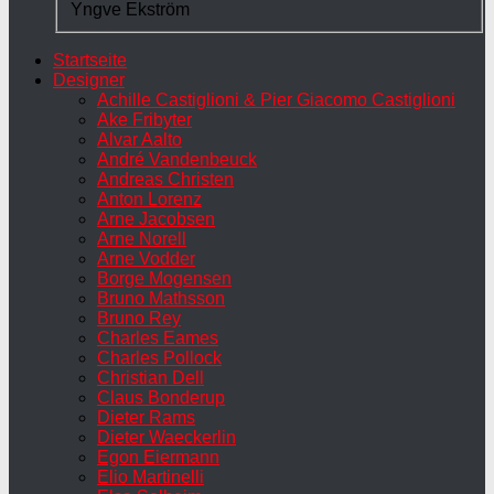
Yngve Ekström
Startseite
Designer
Achille Castiglioni & Pier Giacomo Castiglioni
Ake Fribyter
Alvar Aalto
André Vandenbeuck
Andreas Christen
Anton Lorenz
Arne Jacobsen
Arne Norell
Arne Vodder
Borge Mogensen
Bruno Mathsson
Bruno Rey
Charles Eames
Charles Pollock
Christian Dell
Claus Bonderup
Dieter Rams
Dieter Waeckerlin
Egon Eiermann
Elio Martinelli