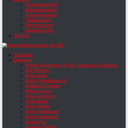
Deckenleuchten
Industrielampen
Pendelleuchten
Stehleuchten
Tischleuchten
Wandleuchten
Technik
Startseite
Designer
Achille Castiglioni & Pier Giacomo Castiglioni
Ake Fribyter
Alvar Aalto
André Vandenbeuck
Andreas Christen
Anton Lorenz
Arne Jacobsen
Arne Norell
Arne Vodder
Borge Mogensen
Bruno Mathsson
Bruno Rey
Charles Eames