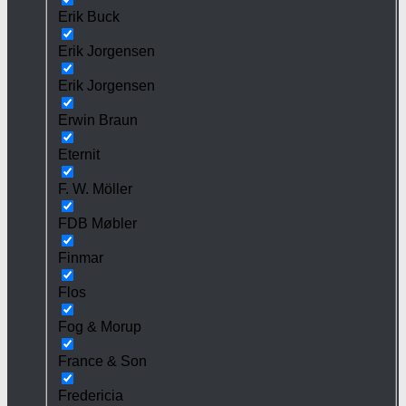
Erik Buck
Erik Jorgensen
Erik Jorgensen
Erwin Braun
Eternit
F. W. Möller
FDB Møbler
Finmar
Flos
Fog & Morup
France & Son
Fredericia