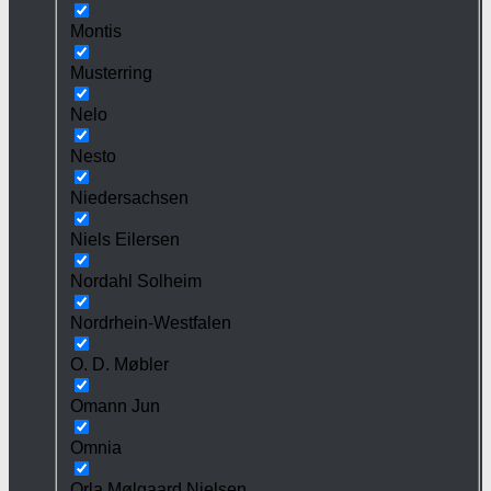
Montis
Musterring
Nelo
Nesto
Niedersachsen
Niels Eilersen
Nordahl Solheim
Nordrhein-Westfalen
O. D. Møbler
Omann Jun
Omnia
Orla Mølgaard Nielsen