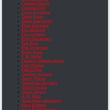
Charles Pollock
Christian Dell
Claus Bonderup
Dieter Rams
Dieter Waeckerlin
Egon Eiermann
Elio Martinelli
Elsa Solheim
Erich Dieckmann
Erik Buck
Erik Jorgensen
Erwin Braun
F. W. Möller
Friedrich Wilhelm Möller
Friso Kramer
Fritz Eichler
Geoffrey Harcourt
Georg Thams
Gerard van den Berg
Gianni Songia
Gunni Omann
H. W. Klein
Hans Agne Jakobsson
Hans Brattrud
Hans Eichenberger