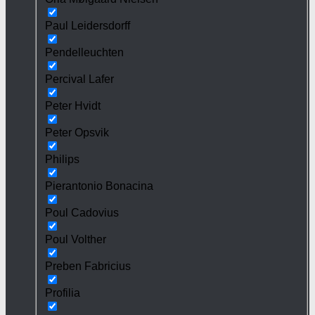
Paul Leidersdorff
Pendelleuchten
Percival Lafer
Peter Hvidt
Peter Opsvik
Philips
Pierantonio Bonacina
Poul Cadovius
Poul Volther
Preben Fabricius
Profilia