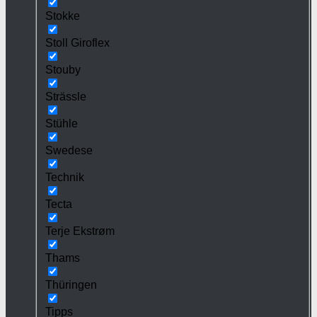
Stokke
Stoll Giroflex
Stouby
Strässle
Stühle
Swedese
Technik
Tecta
Terje Ekstrøm
Thams
Thüringen
Tipps