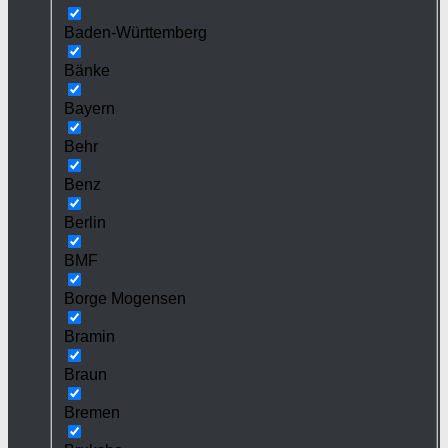
Baden-Württemberg
Bänke
Bayern
Behr
Benz
Berlin
BMF
Borge Mogensen
Bramin
Braun
Bremen