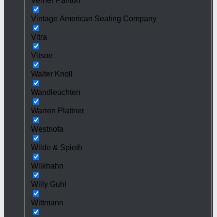
Verner Panton
Vintage American Seating Company
Vitra
Vitsoe
Walter Knoll
Wandleuchten
Warren Plattner
Westnofa
Wilde & Spieth
Wilkhahn
Willy Guhl
Wittmann