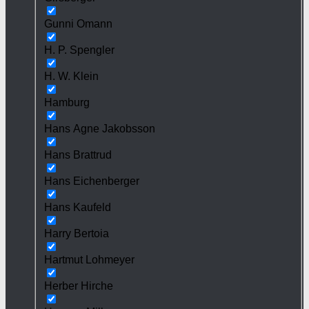
Gunni Omann
H. P. Spengler
H. W. Klein
Hamburg
Hans Agne Jakobsson
Hans Brattrud
Hans Eichenberger
Hans Kaufeld
Harry Bertoia
Hartmut Lohmeyer
Herber Hirche