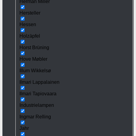
Herman Miller
Hersteller
Hessen
Holzäpfel
Horst Brüning
Hove Møbler
Illum Wikkelsø
Ilmari Lappalainen
Ilmari Tapiovaara
Industrielampen
Ingmar Relling
Jahr