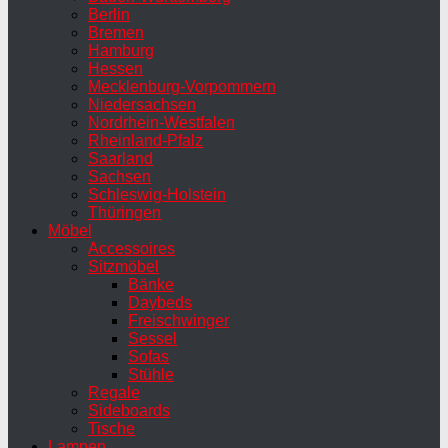
Berlin
Bremen
Hamburg
Hessen
Mecklenburg-Vorpommern
Niedersachsen
Nordrhein-Westfalen
Rheinland-Pfalz
Saarland
Sachsen
Schleswig-Holstein
Thüringen
Möbel
Accessoires
Sitzmöbel
Bänke
Daybeds
Freischwinger
Sessel
Sofas
Stühle
Regale
Sideboards
Tische
Lampen