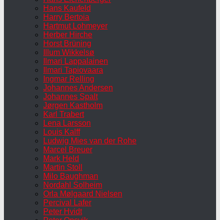
Hans Kaufeld
Harry Bertoia
Hartmut Lohmeyer
Herber Hirche
Horst Brüning
Illum Wikkelsø
Ilmari Lappalainen
Ilmari Tapiovaara
Ingmar Relling
Johannes Andersen
Johannes Spalt
Jørgen Kastholm
Karl Trabert
Lena Larsson
Louis Kalff
Ludwig Mies van der Rohe
Marcel Breuer
Mark Held
Martin Stoll
Milo Baughman
Nordahl Solheim
Orla Mølgaard Nielsen
Percival Lafer
Peter Hvidt