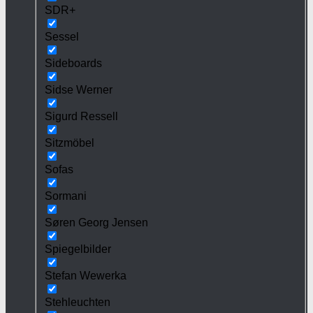
SDR+
Sessel
Sideboards
Sidse Werner
Sigurd Ressell
Sitzmöbel
Sofas
Sormani
Søren Georg Jensen
Spiegelbilder
Stefan Wewerka
Stehleuchten