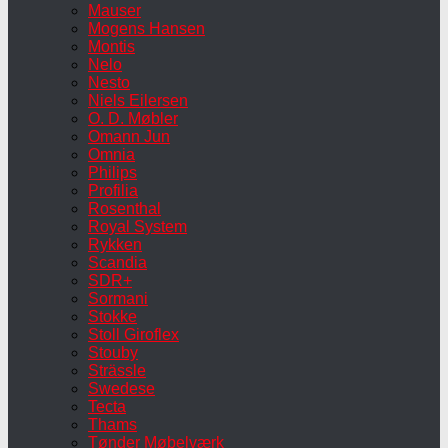
Mauser
Mogens Hansen
Montis
Nelo
Nesto
Niels Eilersen
O. D. Møbler
Omann Jun
Omnia
Philips
Profilia
Rosenthal
Royal System
Rykken
Scandia
SDR+
Sormani
Stokke
Stoll Giroflex
Stouby
Strässle
Swedese
Tecta
Thams
Tønder Møbelværk