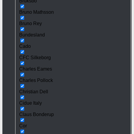
Bruksbo
Bruno Mathsson
Bruno Rey
Bundesland
Cado
CFC Silkeborg
Charles Eames
Charles Pollock
Christian Dell
Cidue Italy
Claus Bonderup
Cor