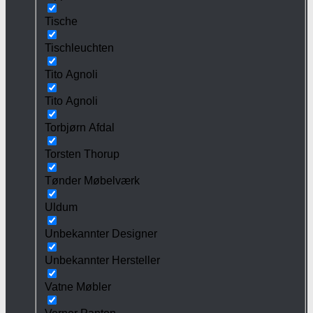
Tische
Tischleuchten
Tito Agnoli
Tito Agnoli
Torbjørn Afdal
Torsten Thorup
Tønder Møbelværk
Uldum
Unbekannter Designer
Unbekannter Hersteller
Vatne Møbler