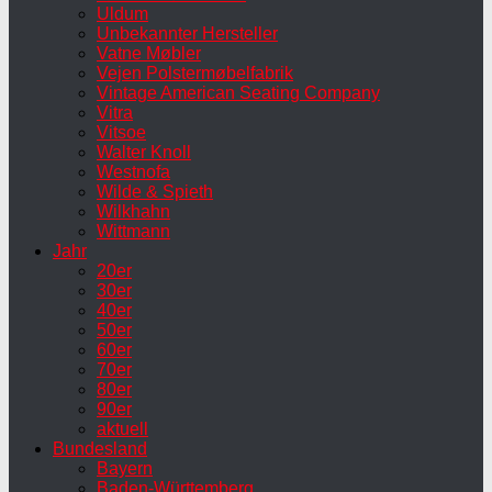
Uldum
Unbekannter Hersteller
Vatne Møbler
Vejen Polstermøbelfabrik
Vintage American Seating Company
Vitra
Vitsoe
Walter Knoll
Westnofa
Wilde & Spieth
Wilkhahn
Wittmann
Jahr
20er
30er
40er
50er
60er
70er
80er
90er
aktuell
Bundesland
Bayern
Baden-Württemberg