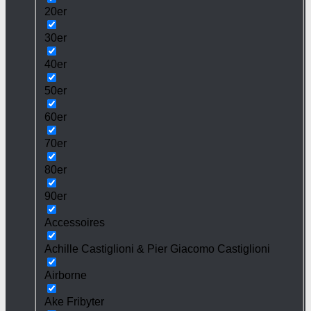
20er
30er
40er
50er
60er
70er
80er
90er
Accessoires
Achille Castiglioni & Pier Giacomo Castiglioni
Airborne
Ake Fribyter