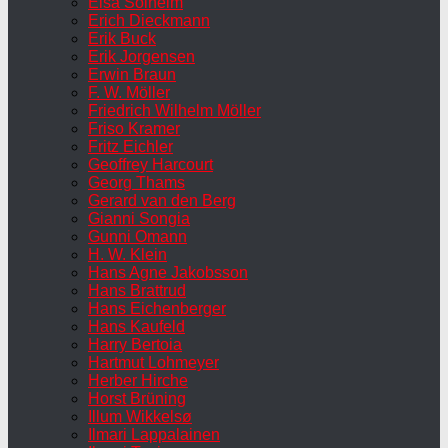
Elsa Solheim
Erich Dieckmann
Erik Buck
Erik Jorgensen
Erwin Braun
F. W. Möller
Friedrich Wilhelm Möller
Friso Kramer
Fritz Eichler
Geoffrey Harcourt
Georg Thams
Gerard van den Berg
Gianni Songia
Gunni Omann
H. W. Klein
Hans Agne Jakobsson
Hans Brattrud
Hans Eichenberger
Hans Kaufeld
Harry Bertoia
Hartmut Lohmeyer
Herber Hirche
Horst Brüning
Illum Wikkelsø
Ilmari Lappalainen