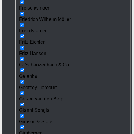
Freischwinger
Friedrich Wilhelm Möller
Friso Kramer
Fritz Eichler
Fritz Hansen
G. Schanzenbach & Co.
Gelenka
Geoffrey Harcourt
Gerard van den Berg
Gianni Songia
Gimson & Slater
Girsberger