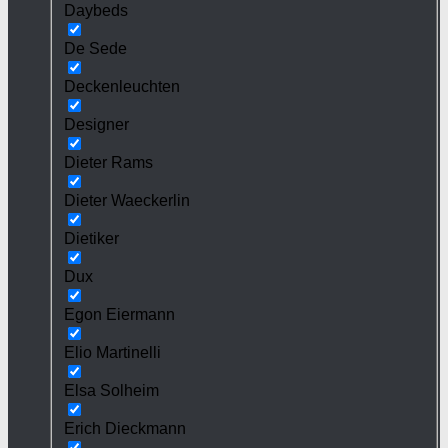
Daybeds
De Sede
Deckenleuchten
Designer
Dieter Rams
Dieter Waeckerlin
Dietiker
Dux
Egon Eiermann
Elio Martinelli
Elsa Solheim
Erich Dieckmann