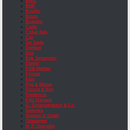
Benz
BMF
Bramin
Braun
Bruksbo
Cado
Cidue Italy
Cor
De Sede
Dietiker
Dux
Erik Jorgensen
Eternit
FDB Møbler
Finmar
Flos
Fog & Morup
France & Son
Fredericia
Fritz Hansen
G. Schanzenbach & Co.
Gelenka
Gimson & Slater
Girsberger
H. P. Spengler