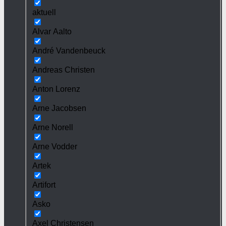
aktuell
Alvar Aalto
André Vandenbeuck
Andreas Christen
Anton Lorenz
Arne Jacobsen
Arne Norell
Arne Vodder
Artek
Artifort
Asko
Axel Christensen