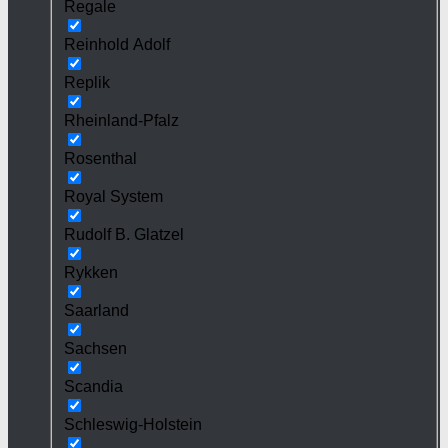
Regale
Reinhold Adolf
Replik
Rheinland-Pfalz
Rosenthal
Royal System
Rudolf B. Glatzel
Rykken
Saarland
Sachsen
Scandia
Schleswig-Holstein