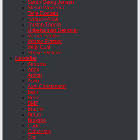
Søren Georg Jensen
Stefan Wewerka
Terje Ekstrøm
Torbjørn Afdal
Torsten Thorup
Unbekannter Designer
Verner Panton
Warren Plattner
Willy Guhl
Yngve Ekström
Hersteller
Airborne
Artek
Artifort
Asko
Axel Christensen
Behr
Benz
BMF
Bramin
Braun
Bruksbo
Cado
Cidue Italy
Cor