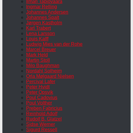
Ilmari Tapiovaara
Ingmar Relling
Johannes Andersen
Johannes Spalt
Jørgen Kastholm
Karl Trabert
Lena Larsson
Louis Kalff
Ludwig Mies van der Rohe
Marcel Breuer
Mark Held
Martin Stoll
Milo Baughman
Nordahl Solheim
Orla Mølgaard Nielsen
Percival Lafer
Peter Hvidt
Peter Opsvik
Poul Cadovius
Poul Volther
Preben Fabricius
Reinhold Adolf
Rudolf B. Glatzel
Sidse Werner
Sigurd Ressell