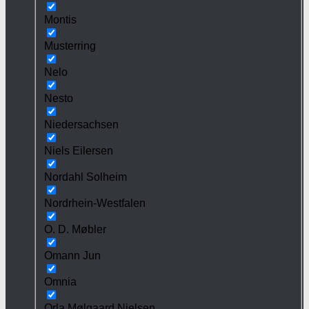
Montis
Musterring
Nelo
Nesto
Niedersachsen
Niels Eilersen
Nordahl Solheim
Nordrhein-Westfalen
O. D. Møbler
Omann Jun
Omnia
Orla Mølgaard Nielsen