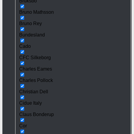
Bruksbo
Bruno Mathsson
Bruno Rey
Bundesland
Cado
CFC Silkeborg
Charles Eames
Charles Pollock
Christian Dell
Cidue Italy
Claus Bonderup
Cor