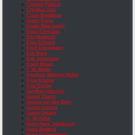
Charles Pollock
Christian Dell
Claus Bonderup
Dieter Rams
Dieter Waeckerlin
Egon Eiermann
Elio Martinelli
Elsa Solheim
Erich Dieckmann
Erik Buck
Erik Jorgensen
Erwin Braun
F. W. Möller
Friedrich Wilhelm Möller
Friso Kramer
Fritz Eichler
Geoffrey Harcourt
Georg Thams
Gerard van den Berg
Gianni Songia
Gunni Omann
H. W. Klein
Hans Agne Jakobsson
Hans Brattrud
Hans Eichenberger