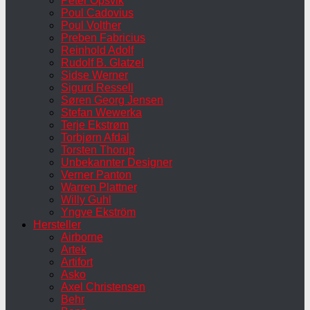
Peter Opsvik
Poul Cadovius
Poul Volther
Preben Fabricius
Reinhold Adolf
Rudolf B. Glatzel
Sidse Werner
Sigurd Ressell
Søren Georg Jensen
Stefan Wewerka
Terje Ekstrøm
Torbjørn Afdal
Torsten Thorup
Unbekannter Designer
Verner Panton
Warren Plattner
Willy Guhl
Yngve Ekström
Hersteller
Airborne
Artek
Artifort
Asko
Axel Christensen
Behr