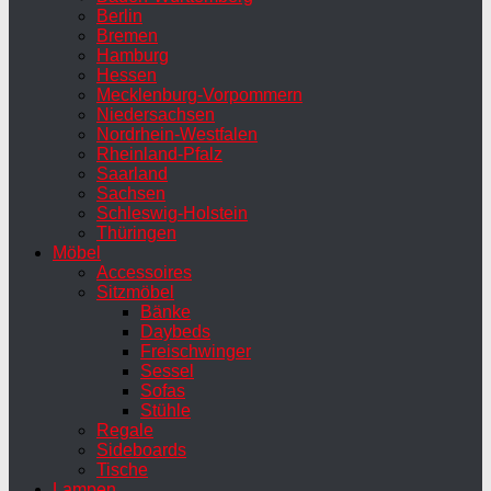
Berlin
Bremen
Hamburg
Hessen
Mecklenburg-Vorpommern
Niedersachsen
Nordrhein-Westfalen
Rheinland-Pfalz
Saarland
Sachsen
Schleswig-Holstein
Thüringen
Möbel
Accessoires
Sitzmöbel
Bänke
Daybeds
Freischwinger
Sessel
Sofas
Stühle
Regale
Sideboards
Tische
Lampen