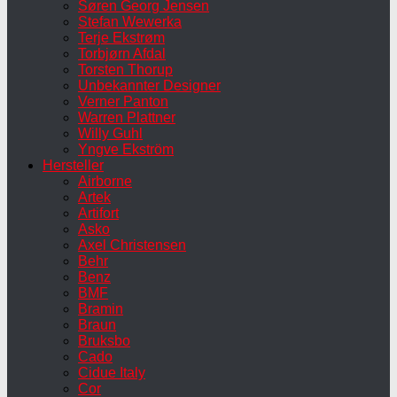
Søren Georg Jensen
Stefan Wewerka
Terje Ekstrøm
Torbjørn Afdal
Torsten Thorup
Unbekannter Designer
Verner Panton
Warren Plattner
Willy Guhl
Yngve Ekström
Hersteller
Airborne
Artek
Artifort
Asko
Axel Christensen
Behr
Benz
BMF
Bramin
Braun
Bruksbo
Cado
Cidue Italy
Cor