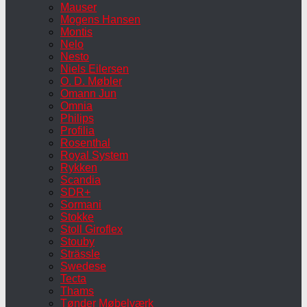
Mauser
Mogens Hansen
Montis
Nelo
Nesto
Niels Eilersen
O. D. Møbler
Omann Jun
Omnia
Philips
Profilia
Rosenthal
Royal System
Rykken
Scandia
SDR+
Sormani
Stokke
Stoll Giroflex
Stouby
Strässle
Swedese
Tecta
Thams
Tønder Møbelværk