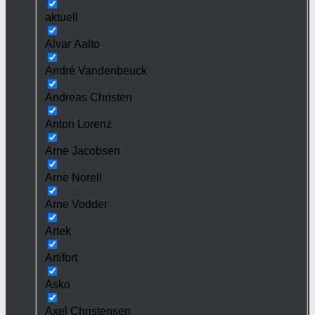
aktuell
Alvar Aalto
André Vandenbeuck
Andreas Christen
Anton Lorenz
Arne Jacobsen
Arne Norell
Arne Vodder
Artek
Artifort
Asko
Axel Christensen