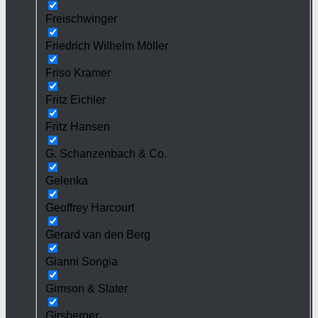
Freischwinger
Friedrich Wilhelm Möller
Friso Kramer
Fritz Eichler
Fritz Hansen
G. Schanzenbach & Co.
Gelenka
Geoffrey Harcourt
Gerard van den Berg
Gianni Songia
Gimson & Slater
Girsberger