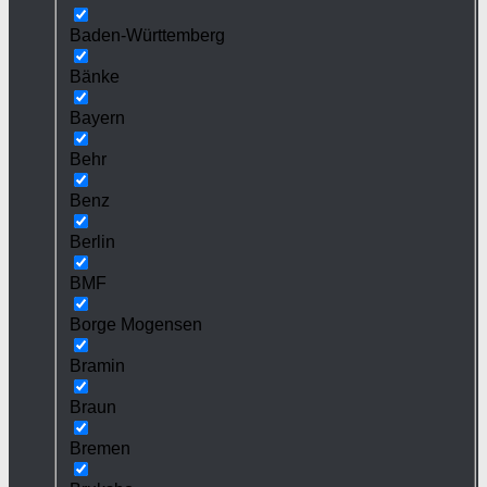
Baden-Württemberg
Bänke
Bayern
Behr
Benz
Berlin
BMF
Borge Mogensen
Bramin
Braun
Bremen