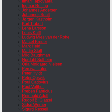
Ilmari Tapiovaara
Ingmar Relling
Johannes Andersen
Johannes Spalt
Jørgen Kastholm
Karl Trabert
Lena Larsson
Louis Kalff
Ludwig Mies van der Rohe
Marcel Breuer
Mark Held
Martin Stoll
Milo Baughman
Nordahl Solheim
Orla Mølgaard Nielsen
Percival Lafer
Peter Hvidt
Peter Opsvik
Poul Cadovius
Poul Volther
Preben Fabricius
Reinhold Adolf
Rudolf B. Glatzel
Sidse Werner
Sigurd Ressell