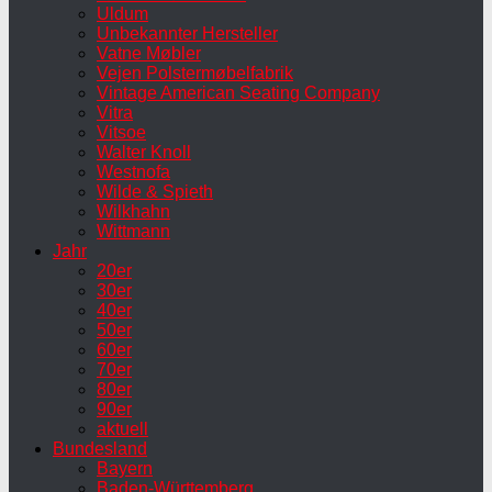
Uldum
Unbekannter Hersteller
Vatne Møbler
Vejen Polstermøbelfabrik
Vintage American Seating Company
Vitra
Vitsoe
Walter Knoll
Westnofa
Wilde & Spieth
Wilkhahn
Wittmann
Jahr
20er
30er
40er
50er
60er
70er
80er
90er
aktuell
Bundesland
Bayern
Baden-Württemberg