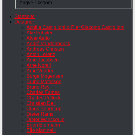
Yngve Ekström
Startseite
Designer
Achille Castiglioni & Pier Giacomo Castiglioni
Ake Fribyter
Alvar Aalto
André Vandenbeuck
Andreas Christen
Anton Lorenz
Arne Jacobsen
Arne Norell
Arne Vodder
Borge Mogensen
Bruno Mathsson
Bruno Rey
Charles Eames
Charles Pollock
Christian Dell
Claus Bonderup
Dieter Rams
Dieter Waeckerlin
Egon Eiermann
Elio Martinelli