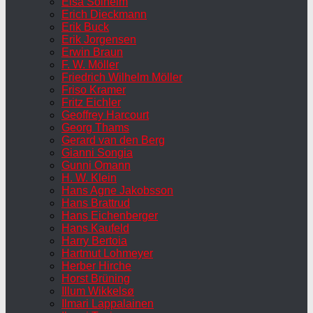
Elsa Solheim
Erich Dieckmann
Erik Buck
Erik Jorgensen
Erwin Braun
F. W. Möller
Friedrich Wilhelm Möller
Friso Kramer
Fritz Eichler
Geoffrey Harcourt
Georg Thams
Gerard van den Berg
Gianni Songia
Gunni Omann
H. W. Klein
Hans Agne Jakobsson
Hans Brattrud
Hans Eichenberger
Hans Kaufeld
Harry Bertoia
Hartmut Lohmeyer
Herber Hirche
Horst Brüning
Illum Wikkelsø
Ilmari Lappalainen