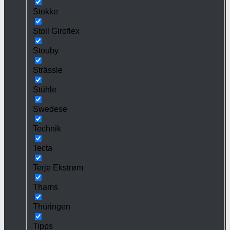
Stokke
Stoll Giroflex
Stouby
Strässle
Stühle
Swedese
Technik
Tecta
Terje Ekstrøm
Thams
Thüringen
Tipps