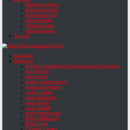
Deckenleuchten
Industrielampen
Pendelleuchten
Stehleuchten
Tischleuchten
Wandleuchten
Technik
Startseite
Designer
Achille Castiglioni & Pier Giacomo Castiglioni
Ake Fribyter
Alvar Aalto
André Vandenbeuck
Andreas Christen
Anton Lorenz
Arne Jacobsen
Arne Norell
Arne Vodder
Borge Mogensen
Bruno Mathsson
Bruno Rey
Charles Eames