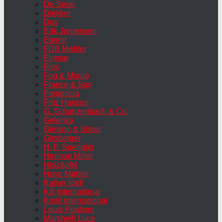
De Sede
Dietiker
Dux
Erik Jorgensen
Eternit
FDB Møbler
Finmar
Flos
Fog & Morup
France & Son
Fredericia
Fritz Hansen
G. Schanzenbach & Co.
Gelenka
Gimson & Slater
Girsberger
H. P. Spengler
Herman Miller
Holzäpfel
Hove Møbler
Kaiser Idell
Kill International
Knoll International
Louis Poulsen
Martinelli Luce