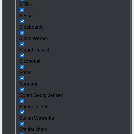
SDR+
Sessel
Sideboards
Sidse Werner
Sigurd Ressell
Sitzmöbel
Sofas
Sormani
Søren Georg Jensen
Spiegelbilder
Stefan Wewerka
Stehleuchten