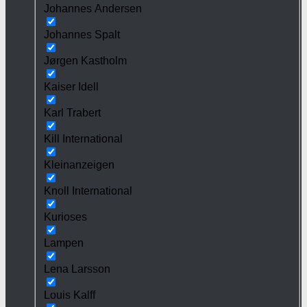
Johannes Andersen
Johannes Spalt
Jørgen Kastholm
Kaiser Idell
Karl Trabert
Kill International
Kleinanzeigen
Knoll International
Kurioses
Lampen
Lena Larsson
Louis Kalff