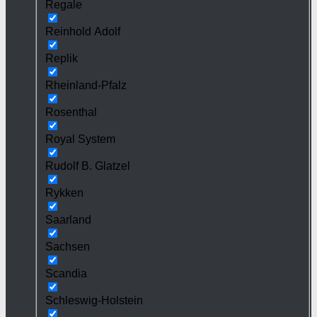
Regale
Reinhold Adolf
Replik
Rheinland-Pfalz
Rosenthal
Royal System
Rudolf B. Glatzel
Rykken
Saarland
Sachsen
Scandia
Schleswig-Holstein