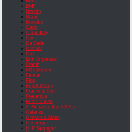
Benz
BMF
Bramin
Braun
Bruksbo
Cado
Cidue Italy
Cor
De Sede
Dietiker
Dux
Erik Jorgensen
Eternit
FDB Møbler
Finmar
Flos
Fog & Morup
France & Son
Fredericia
Fritz Hansen
G. Schanzenbach & Co.
Gelenka
Gimson & Slater
Girsberger
H. P. Spengler