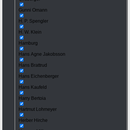
Gunni Omann
H. P. Spengler
H. W. Klein
Hamburg
Hans Agne Jakobsson
Hans Brattrud
Hans Eichenberger
Hans Kaufeld
Harry Bertoia
Hartmut Lohmeyer
Herber Hirche