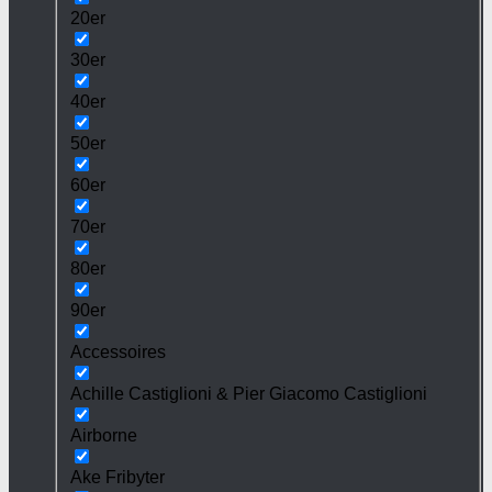
20er
30er
40er
50er
60er
70er
80er
90er
Accessoires
Achille Castiglioni & Pier Giacomo Castiglioni
Airborne
Ake Fribyter