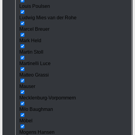
Louis Poulsen
Ludwig Mies van der Rohe
Marcel Breuer
Mark Held
Martin Stoll
Martinelli Luce
Matteo Grassi
Mauser
Mecklenburg-Vorpommern
Milo Baughman
Möbel
Mogens Hansen