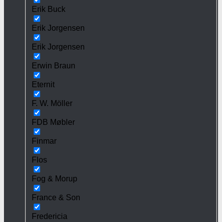
Erik Buck
Erik Jorgensen
Erik Jorgensen
Erwin Braun
Eternit
F. W. Möller
FDB Møbler
Finmar
Flos
Fog & Morup
France & Son
Fredericia