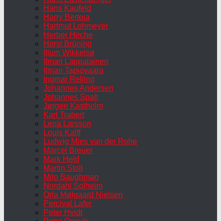
Hans Kaufeld
Harry Bertoia
Hartmut Lohmeyer
Herber Hirche
Horst Brüning
Illum Wikkelsø
Ilmari Lappalainen
Ilmari Tapiovaara
Ingmar Relling
Johannes Andersen
Johannes Spalt
Jørgen Kastholm
Karl Trabert
Lena Larsson
Louis Kalff
Ludwig Mies van der Rohe
Marcel Breuer
Mark Held
Martin Stoll
Milo Baughman
Nordahl Solheim
Orla Mølgaard Nielsen
Percival Lafer
Peter Hvidt