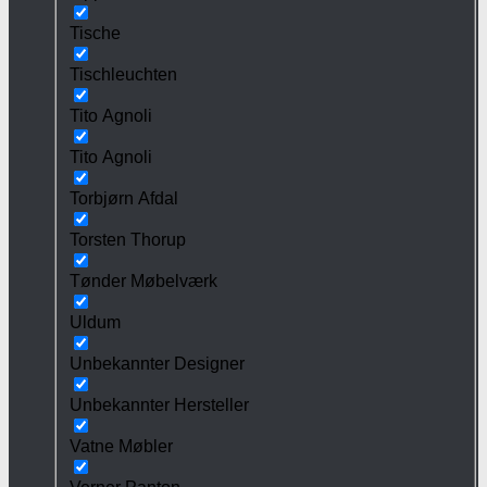
Tische
Tischleuchten
Tito Agnoli
Tito Agnoli
Torbjørn Afdal
Torsten Thorup
Tønder Møbelværk
Uldum
Unbekannter Designer
Unbekannter Hersteller
Vatne Møbler