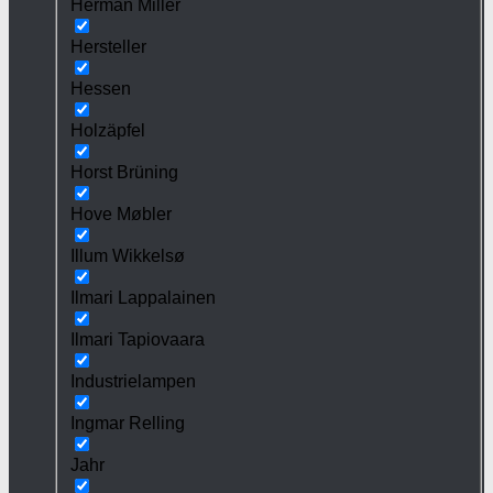
Herman Miller
Hersteller
Hessen
Holzäpfel
Horst Brüning
Hove Møbler
Illum Wikkelsø
Ilmari Lappalainen
Ilmari Tapiovaara
Industrielampen
Ingmar Relling
Jahr