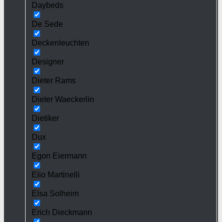
Daybeds
De Sede
Deckenleuchten
Designer
Dieter Rams
Dieter Waeckerlin
Dietiker
Dux
Egon Eiermann
Elio Martinelli
Elsa Solheim
Erich Dieckmann