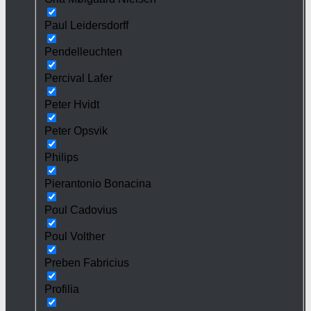
Paul Leidersdorff
Pendelleuchten
Percival Lafer
Peter Hvidt
Peter Opsvik
Philips
Pierantonio Bonacina
Poul Cadovius
Poul Volther
Preben Fabricius
Profilia