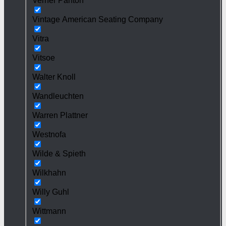
Verner Panton
Vintage American Seating Company
Vitra
Vitsoe
Walter Knoll
Wandleuchten
Warren Plattner
Westnofa
Wilde & Spieth
Wilkhahn
Willy Guhl
Wittmann