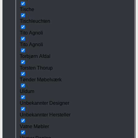
Tische
Tischleuchten
Tito Agnoli
Tito Agnoli
Torbjørn Afdal
Torsten Thorup
Tønder Møbelværk
Uldum
Unbekannter Designer
Unbekannter Hersteller
Vatne Møbler