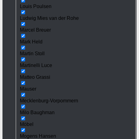
Louis Poulsen
Ludwig Mies van der Rohe
Marcel Breuer
Mark Held
Martin Stoll
Martinelli Luce
Matteo Grassi
Mauser
Mecklenburg-Vorpommern
Milo Baughman
Möbel
Mogens Hansen