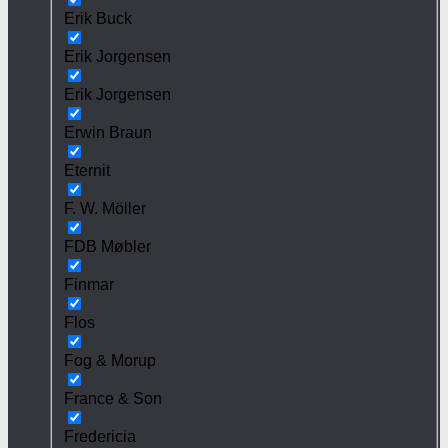
Erik Buck
Erik Jorgensen
Erik Jorgensen
Erwin Braun
Eternit
F. W. Möller
FDB Møbler
Finmar
Flos
Fog & Morup
France & Son
Fredericia