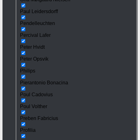
Paul Leidersdorff
Pendelleuchten
Percival Lafer
Peter Hvidt
Peter Opsvik
Philips
Pierantonio Bonacina
Poul Cadovius
Poul Volther
Preben Fabricius
Profilia