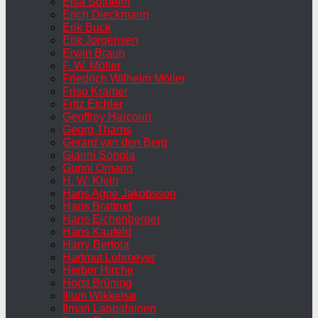
Elsa Solheim
Erich Dieckmann
Erik Buck
Erik Jorgensen
Erwin Braun
F. W. Möller
Friedrich Wilhelm Möller
Friso Kramer
Fritz Eichler
Geoffrey Harcourt
Georg Thams
Gerard van den Berg
Gianni Songia
Gunni Omann
H. W. Klein
Hans Agne Jakobsson
Hans Brattrud
Hans Eichenberger
Hans Kaufeld
Harry Bertoia
Hartmut Lohmeyer
Herber Hirche
Horst Brüning
Illum Wikkelsø
Ilmari Lappalainen