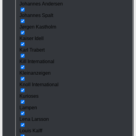
Johannes Andersen
Johannes Spalt
Jørgen Kastholm
Kaiser Idell
Karl Trabert
Kill International
Kleinanzeigen
Knoll International
Kurioses
Lampen
Lena Larsson
Louis Kalff