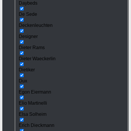
Daybeds
De Sede
Deckenleuchten
Designer
Dieter Rams
Dieter Waeckerlin
Dietiker
Dux
Egon Eiermann
Elio Martinelli
Elsa Solheim
Erich Dieckmann