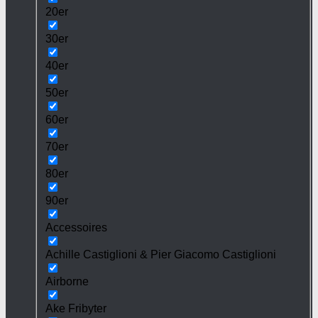
20er
30er
40er
50er
60er
70er
80er
90er
Accessoires
Achille Castiglioni & Pier Giacomo Castiglioni
Airborne
Ake Fribyter