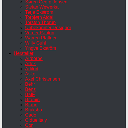
Søren Georg Jensen
Stefan Wewerka
Terje Ekstrøm
Torbjørn Afdal
Torsten Thorup
Unbekannter Designer
Verner Panton
Warren Plattner
Willy Guhl
Yngve Ekström
Hersteller
Airborne
Artek
Artifort
Asko
Axel Christensen
Behr
Benz
BMF
Bramin
Braun
Bruksbo
Cado
Cidue Italy
Cor