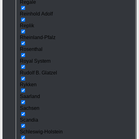
Regale
Reinhold Adolf
Replik
Rheinland-Pfalz
Rosenthal
Royal System
Rudolf B. Glatzel
Rykken
Saarland
Sachsen
Scandia
Schleswig-Holstein