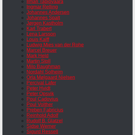
Ilmari Tapiovaara
Ingmar Relling
Johannes Andersen
Johannes Spalt
Jørgen Kastholm
Karl Trabert
Lena Larsson
Louis Kalff
Ludwig Mies van der Rohe
Marcel Breuer
Mark Held
Martin Stoll
Milo Baughman
Nordahl Solheim
Orla Mølgaard Nielsen
Percival Lafer
Peter Hvidt
Peter Opsvik
Poul Cadovius
Poul Volther
Preben Fabricius
Reinhold Adolf
Rudolf B. Glatzel
Sidse Werner
Sigurd Ressell