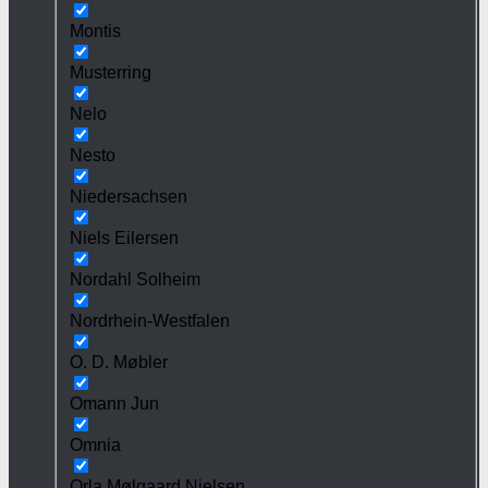
Montis
Musterring
Nelo
Nesto
Niedersachsen
Niels Eilersen
Nordahl Solheim
Nordrhein-Westfalen
O. D. Møbler
Omann Jun
Omnia
Orla Mølgaard Nielsen