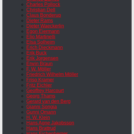
Charles Pollock
Christian Dell
Claus Bonderup
Dieter Rams
Dieter Waeckerlin
Egon Eiermann
Elio Martinelli
Elsa Solheim
Erich Dieckmann
Erik Buck
Erik Jorgensen
Erwin Braun
F. W. Möller
Friedrich Wilhelm Möller
Friso Kramer
Fritz Eichler
Geoffrey Harcourt
Georg Thams
Gerard van den Berg
Gianni Songia
Gunni Omann
H. W. Klein
Hans Agne Jakobsson
Hans Brattrud
Hans Eichenberger