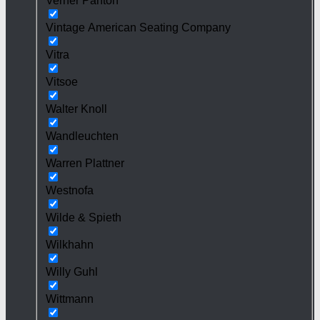
Verner Panton
Vintage American Seating Company
Vitra
Vitsoe
Walter Knoll
Wandleuchten
Warren Plattner
Westnofa
Wilde & Spieth
Wilkhahn
Willy Guhl
Wittmann