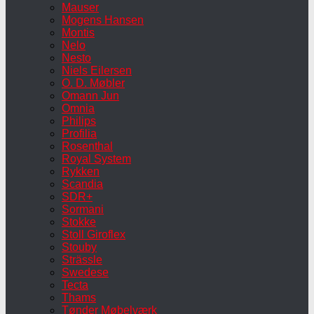
Mauser
Mogens Hansen
Montis
Nelo
Nesto
Niels Eilersen
O. D. Møbler
Omann Jun
Omnia
Philips
Profilia
Rosenthal
Royal System
Rykken
Scandia
SDR+
Sormani
Stokke
Stoll Giroflex
Stouby
Strässle
Swedese
Tecta
Thams
Tønder Møbelværk