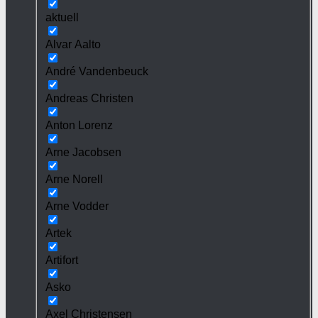
aktuell
Alvar Aalto
André Vandenbeuck
Andreas Christen
Anton Lorenz
Arne Jacobsen
Arne Norell
Arne Vodder
Artek
Artifort
Asko
Axel Christensen