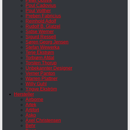
Peter Opsvik
Poul Cadovius
Poul Volther
Preben Fabricius
Reinhold Adolf
Rudolf B. Glatzel
Sidse Werner
Sigurd Ressell
Søren Georg Jensen
Stefan Wewerka
Terje Ekstrøm
Torbjørn Afdal
Torsten Thorup
Unbekannter Designer
Verner Panton
Warren Plattner
Willy Guhl
Yngve Ekström
Hersteller
Airborne
Artek
Artifort
Asko
Axel Christensen
Behr