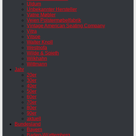
Uldum
Unbekannter Hersteller
Vatne Møbler
Vejen Polstermøbelfabrik
Vintage American Seating Company
Vitra
Vitsoe
Walter Knoll
Westnofa
Wilde & Spieth
Wilkhahn
Wittmann
Jahr
20er
30er
40er
50er
60er
70er
80er
90er
aktuell
Bundesland
Bayern
Baden-Württemberg