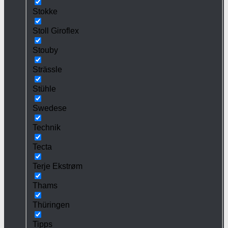
Stokke
Stoll Giroflex
Stouby
Strässle
Stühle
Swedese
Technik
Tecta
Terje Ekstrøm
Thams
Thüringen
Tipps