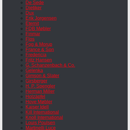
De Sede
Dietiker
Dux
Erik Jorgensen
Eternit
FDB Møbler
Finmar
Flos
Fog & Morup
France & Son
Fredericia
Fritz Hansen
G. Schanzenbach & Co.
Gelenka
Gimson & Slater
Girsberger
H. P. Spengler
Herman Miller
Holzäpfel
Hove Møbler
Kaiser Idell
Kill International
Knoll International
Louis Poulsen
Martinelli Luce