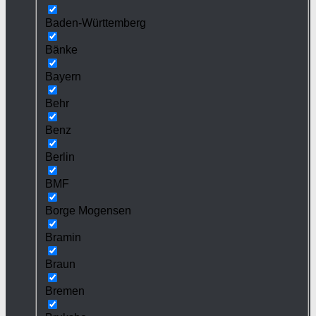
Baden-Württemberg
Bänke
Bayern
Behr
Benz
Berlin
BMF
Borge Mogensen
Bramin
Braun
Bremen