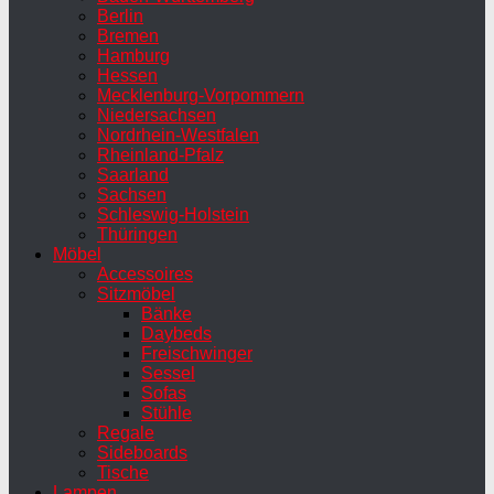
Berlin
Bremen
Hamburg
Hessen
Mecklenburg-Vorpommern
Niedersachsen
Nordrhein-Westfalen
Rheinland-Pfalz
Saarland
Sachsen
Schleswig-Holstein
Thüringen
Möbel
Accessoires
Sitzmöbel
Bänke
Daybeds
Freischwinger
Sessel
Sofas
Stühle
Regale
Sideboards
Tische
Lampen