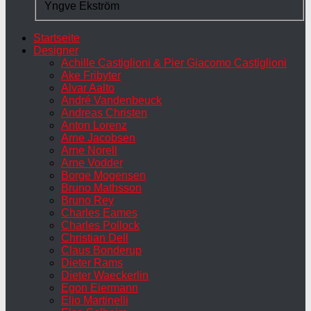
Yngve Ekström
Startseite
Designer
Achille Castiglioni & Pier Giacomo Castiglioni
Ake Fribyter
Alvar Aalto
André Vandenbeuck
Andreas Christen
Anton Lorenz
Arne Jacobsen
Arne Norell
Arne Vodder
Borge Mogensen
Bruno Mathsson
Bruno Rey
Charles Eames
Charles Pollock
Christian Dell
Claus Bonderup
Dieter Rams
Dieter Waeckerlin
Egon Eiermann
Elio Martinelli