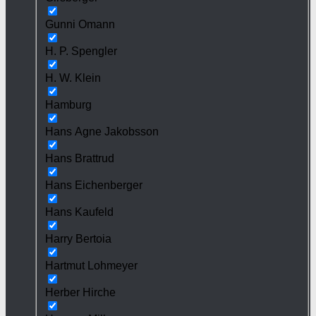
Gunni Omann
H. P. Spengler
H. W. Klein
Hamburg
Hans Agne Jakobsson
Hans Brattrud
Hans Eichenberger
Hans Kaufeld
Harry Bertoia
Hartmut Lohmeyer
Herber Hirche