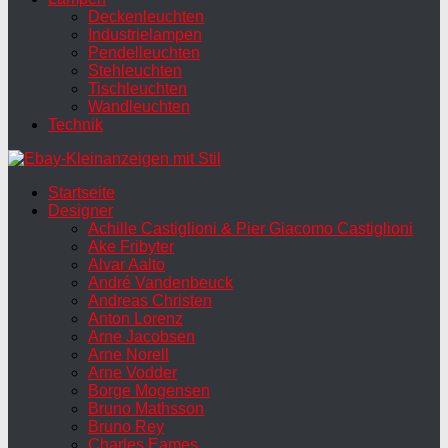
Deckenleuchten
Industrielampen
Pendelleuchten
Stehleuchten
Tischleuchten
Wandleuchten
Technik
Startseite
Designer
Achille Castiglioni & Pier Giacomo Castiglioni
Ake Fribyter
Alvar Aalto
André Vandenbeuck
Andreas Christen
Anton Lorenz
Arne Jacobsen
Arne Norell
Arne Vodder
Borge Mogensen
Bruno Mathsson
Bruno Rey
Charles Eames