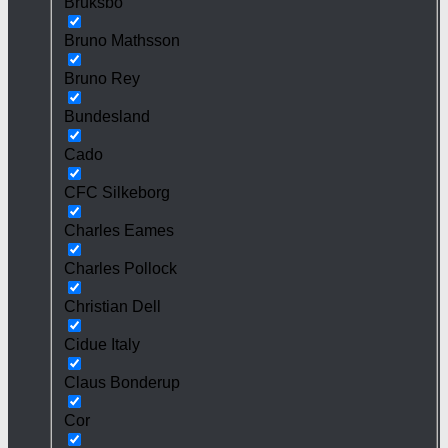
Bruksbo
Bruno Mathsson
Bruno Rey
Bundesland
Cado
CFC Silkeborg
Charles Eames
Charles Pollock
Christian Dell
Cidue Italy
Claus Bonderup
Cor