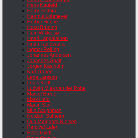
Hans Kaufeld
Harry Bertoia
Hartmut Lohmeyer
Herber Hirche
Horst Brüning
Illum Wikkelsø
Ilmari Lappalainen
Ilmari Tapiovaara
Ingmar Relling
Johannes Andersen
Johannes Spalt
Jørgen Kastholm
Karl Trabert
Lena Larsson
Louis Kalff
Ludwig Mies van der Rohe
Marcel Breuer
Mark Held
Martin Stoll
Milo Baughman
Nordahl Solheim
Orla Mølgaard Nielsen
Percival Lafer
Peter Hvidt