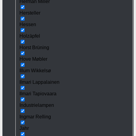
Herman Miller
Hersteller
Hessen
Holzäpfel
Horst Brüning
Hove Møbler
Illum Wikkelsø
Ilmari Lappalainen
Ilmari Tapiovaara
Industrielampen
Ingmar Relling
Jahr