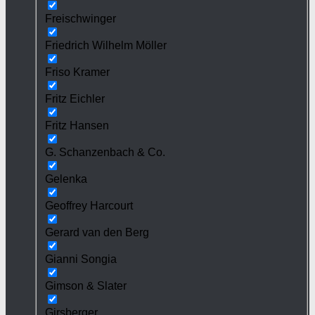
Freischwinger
Friedrich Wilhelm Möller
Friso Kramer
Fritz Eichler
Fritz Hansen
G. Schanzenbach & Co.
Gelenka
Geoffrey Harcourt
Gerard van den Berg
Gianni Songia
Gimson & Slater
Girsberger