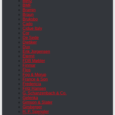
Benz
BMF
Bramin
Braun
Bruksbo
Cado
Cidue Italy
Cor
De Sede
Dietiker
Dux
Erik Jorgensen
Eternit
FDB Møbler
Finmar
Flos
Fog & Morup
France & Son
Fredericia
Fritz Hansen
G. Schanzenbach & Co.
Gelenka
Gimson & Slater
Girsberger
H. P. Spengler