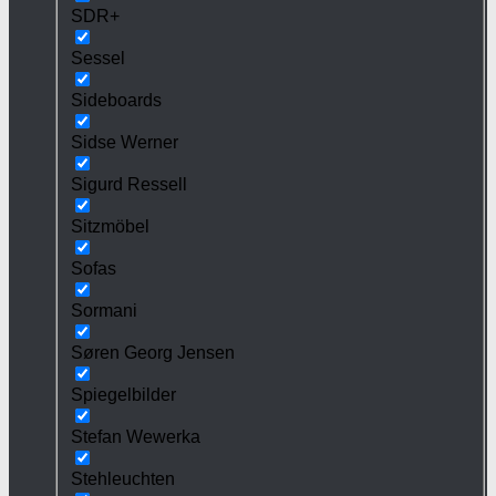
SDR+
Sessel
Sideboards
Sidse Werner
Sigurd Ressell
Sitzmöbel
Sofas
Sormani
Søren Georg Jensen
Spiegelbilder
Stefan Wewerka
Stehleuchten