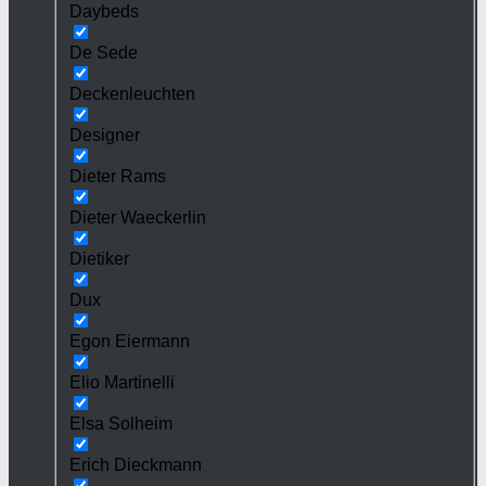
Daybeds
De Sede
Deckenleuchten
Designer
Dieter Rams
Dieter Waeckerlin
Dietiker
Dux
Egon Eiermann
Elio Martinelli
Elsa Solheim
Erich Dieckmann