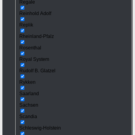
Regale
Reinhold Adolf
Replik
Rheinland-Pfalz
Rosenthal
Royal System
Rudolf B. Glatzel
Rykken
Saarland
Sachsen
Scandia
Schleswig-Holstein