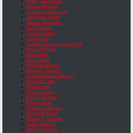
Ilmari Tapiovaara
Ingmar Relling
Johannes Andersen
Johannes Spalt
Jørgen Kastholm
Karl Trabert
Lena Larsson
Louis Kalff
Ludwig Mies van der Rohe
Marcel Breuer
Mark Held
Martin Stoll
Milo Baughman
Nordahl Solheim
Orla Mølgaard Nielsen
Percival Lafer
Peter Hvidt
Peter Opsvik
Poul Cadovius
Poul Volther
Preben Fabricius
Reinhold Adolf
Rudolf B. Glatzel
Sidse Werner
Sigurd Ressell