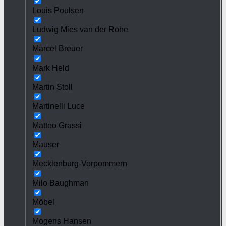
Louis Poulsen
Ludwig Mies van der Rohe
Marcel Breuer
Mark Held
Martin Stoll
Martinelli Luce
Matteo Grassi
Mauser
Mecklenburg-Vorpommern
Milo Baughman
Möbel
Mogens Hansen