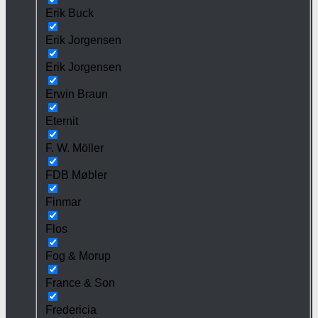
Erik Buck
Erik Jorgensen
Erik Jorgensen
Erwin Braun
Eternit
F. W. Möller
FDB Møbler
Finmar
Flos
Fog & Morup
France & Son
Fredericia