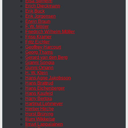
Elsa Solheim
Erich Dieckmann
Erik Buck
Erik Jorgensen
Erwin Braun
F. W. Möller
Friedrich Wilhelm Möller
Friso Kramer
Fritz Eichler
Geoffrey Harcourt
Georg Thams
Gerard van den Berg
Gianni Songia
Gunni Omann
H. W. Klein
Hans Agne Jakobsson
Hans Brattrud
Hans Eichenberger
Hans Kaufeld
Harry Bertoia
Hartmut Lohmeyer
Herber Hirche
Horst Brüning
Illum Wikkelsø
Ilmari Lappalainen