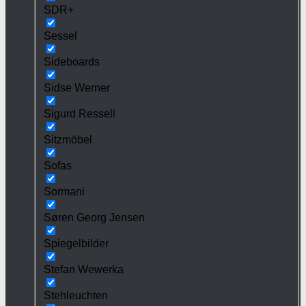
SDR+
Sessel
Sideboards
Sidse Werner
Sigurd Ressell
Sitzmöbel
Sofas
Sormani
Søren Georg Jensen
Spiegelbilder
Stefan Wewerka
Stehleuchten