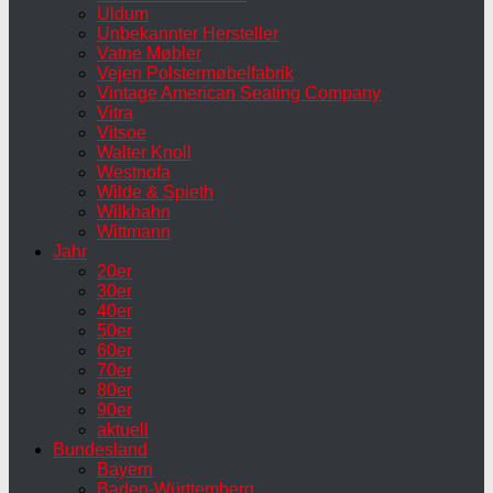
Uldum
Unbekannter Hersteller
Vatne Møbler
Vejen Polstermøbelfabrik
Vintage American Seating Company
Vitra
Vitsoe
Walter Knoll
Westnofa
Wilde & Spieth
Wilkhahn
Wittmann
Jahr
20er
30er
40er
50er
60er
70er
80er
90er
aktuell
Bundesland
Bayern
Baden-Württemberg