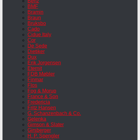
Benz
BMF
Bramin
Braun
Bruksbo
Cado
Cidue Italy
Cor
De Sede
Dietiker
Dux
Erik Jorgensen
Eternit
FDB Møbler
Finmar
Flos
Fog & Morup
France & Son
Fredericia
Fritz Hansen
G. Schanzenbach & Co.
Gelenka
Gimson & Slater
Girsberger
H. P. Spengler