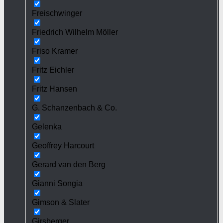
Freischwinger
Friedrich Wilhelm Möller
Friso Kramer
Fritz Eichler
Fritz Hansen
G. Schanzenbach & Co.
Gelenka
Geoffrey Harcourt
Gerard van den Berg
Gianni Songia
Gimson & Slater
Girsberger