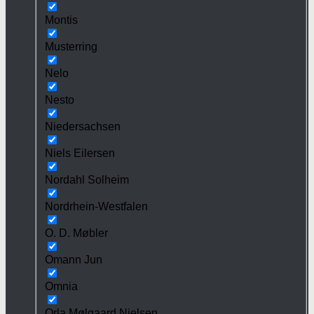
Montis
Musterring
Nelo
Nesto
Niedersachsen
Niels Eilersen
Nordahl Solheim
Nordrhein-Westfalen
O. D. Møbler
Omann Jun
Omnia
Orla Mølgaard Nielsen