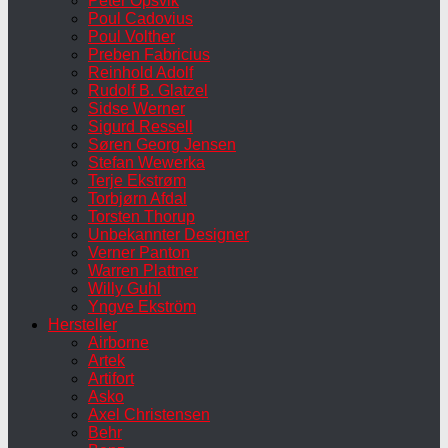
Peter Opsvik
Poul Cadovius
Poul Volther
Preben Fabricius
Reinhold Adolf
Rudolf B. Glatzel
Sidse Werner
Sigurd Ressell
Søren Georg Jensen
Stefan Wewerka
Terje Ekstrøm
Torbjørn Afdal
Torsten Thorup
Unbekannter Designer
Verner Panton
Warren Plattner
Willy Guhl
Yngve Ekström
Hersteller
Airborne
Artek
Artifort
Asko
Axel Christensen
Behr