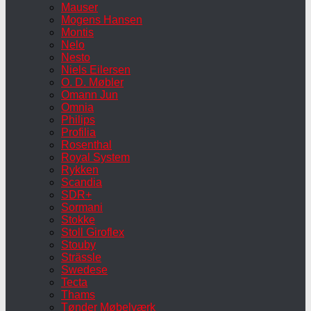
Mauser
Mogens Hansen
Montis
Nelo
Nesto
Niels Eilersen
O. D. Møbler
Omann Jun
Omnia
Philips
Profilia
Rosenthal
Royal System
Rykken
Scandia
SDR+
Sormani
Stokke
Stoll Giroflex
Stouby
Strässle
Swedese
Tecta
Thams
Tønder Møbelværk