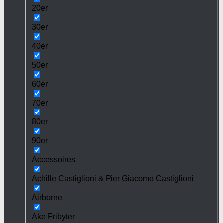
20er
30er
40er
50er
60er
70er
80er
90er
Accessoires
Achille Castiglioni & Pier Giacomo Castiglioni
Airborne
Ake Fribyter