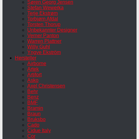
Søren Georg Jensen
Stefan Wewerka
Terje Ekstrøm
Torbjørn Afdal
Torsten Thorup
Unbekannter Designer
Verner Panton
Warren Plattner
Willy Guhl
Yngve Ekström
Hersteller
Airborne
Artek
Artifort
Asko
Axel Christensen
Behr
Benz
BMF
Bramin
Braun
Bruksbo
Cado
Cidue Italy
Cor