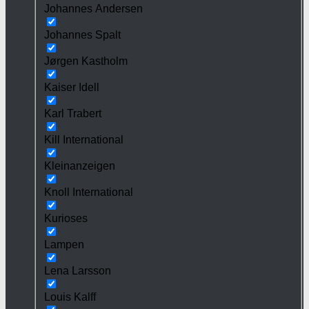
Johannes Andersen
Johannes Spalt
Jørgen Kastholm
Kaiser Idell
Karl Trabert
Kill International
Kleinanzeigen
Knoll International
Kurioses
Lampen
Lena Larsson
Louis Kalff