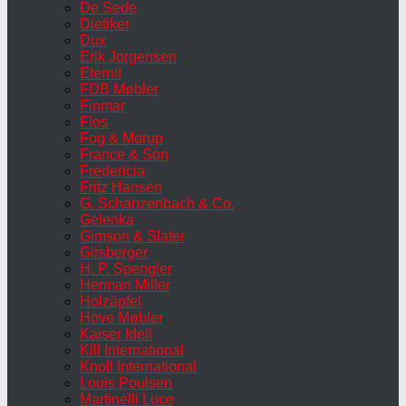
De Sede
Dietiker
Dux
Erik Jorgensen
Eternit
FDB Møbler
Finmar
Flos
Fog & Morup
France & Son
Fredericia
Fritz Hansen
G. Schanzenbach & Co.
Gelenka
Gimson & Slater
Girsberger
H. P. Spengler
Herman Miller
Holzäpfel
Hove Møbler
Kaiser Idell
Kill International
Knoll International
Louis Poulsen
Martinelli Luce