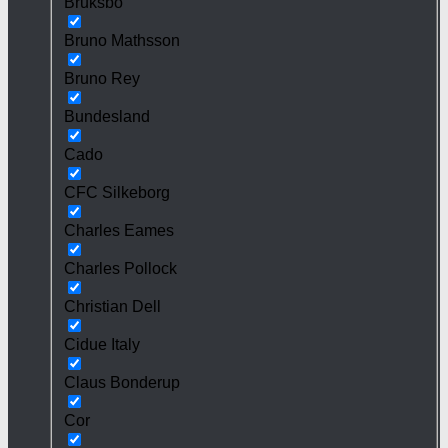
Bruksbo
Bruno Mathsson
Bruno Rey
Bundesland
Cado
CFC Silkeborg
Charles Eames
Charles Pollock
Christian Dell
Cidue Italy
Claus Bonderup
Cor