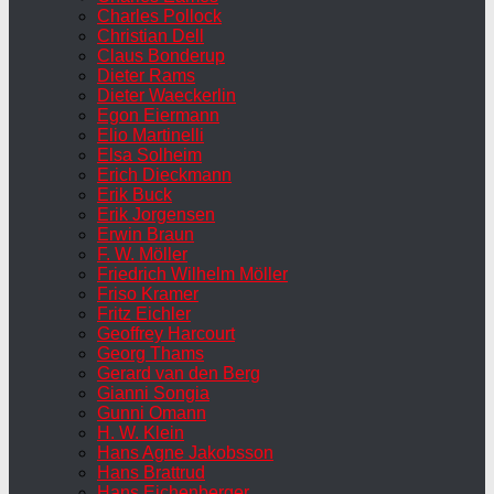
Charles Pollock
Christian Dell
Claus Bonderup
Dieter Rams
Dieter Waeckerlin
Egon Eiermann
Elio Martinelli
Elsa Solheim
Erich Dieckmann
Erik Buck
Erik Jorgensen
Erwin Braun
F. W. Möller
Friedrich Wilhelm Möller
Friso Kramer
Fritz Eichler
Geoffrey Harcourt
Georg Thams
Gerard van den Berg
Gianni Songia
Gunni Omann
H. W. Klein
Hans Agne Jakobsson
Hans Brattrud
Hans Eichenberger