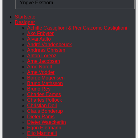
Yngve Ekström
Startseite
Designer
Achille Castiglioni & Pier Giacomo Castiglioni
Ake Fribyter
Alvar Aalto
André Vandenbeuck
Andreas Christen
Anton Lorenz
Arne Jacobsen
Arne Norell
Arne Vodder
Borge Mogensen
Bruno Mathsson
Bruno Rey
Charles Eames
Charles Pollock
Christian Dell
Claus Bonderup
Dieter Rams
Dieter Waeckerlin
Egon Eiermann
Elio Martinelli