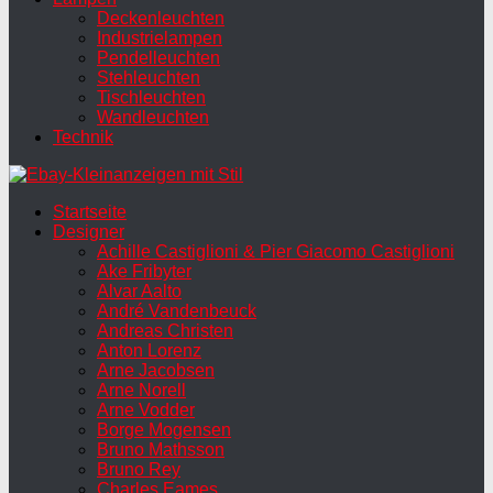
Deckenleuchten
Industrielampen
Pendelleuchten
Stehleuchten
Tischleuchten
Wandleuchten
Technik
Startseite
Designer
Achille Castiglioni & Pier Giacomo Castiglioni
Ake Fribyter
Alvar Aalto
André Vandenbeuck
Andreas Christen
Anton Lorenz
Arne Jacobsen
Arne Norell
Arne Vodder
Borge Mogensen
Bruno Mathsson
Bruno Rey
Charles Eames