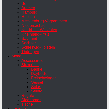
Berlin
Bremen
Hamburg
Hessen
Mecklenburg-Vorpommern
Niedersachsen
Nordrhein-Westfalen
Rheinland-Pfalz
Saarland
Sachsen
Schleswig-Holstein
Thüringen
Möbel
Accessoires
Sitzmöbel
Bänke
Daybeds
Freischwinger
Sessel
Sofas
Stühle
Regale
Sideboards
Tische
Lampen