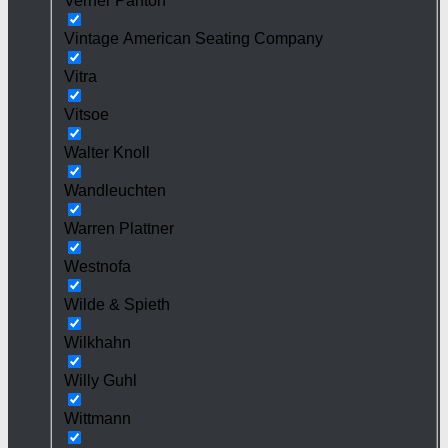
Verner Panton
Vintage American Seating Company
Vitra
Vitsoe
Walter Knoll
Wandleuchten
Warren Plattner
Westnofa
Wilde & Spieth
Wilkhahn
Willy Guhl
Wittmann