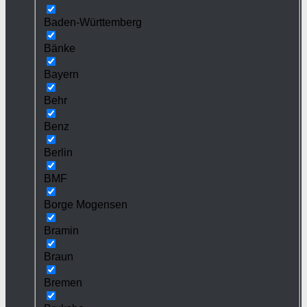
Baden-Württemberg
Bänke
Bayern
Behr
Benz
Berlin
BMF
Borge Mogensen
Bramin
Braun
Bremen