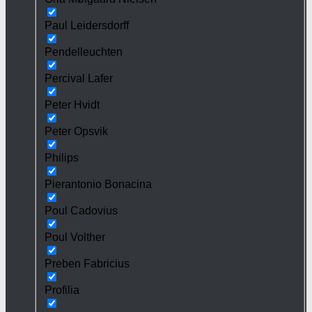
Paul Leidersdorff
Pendelleuchten
Percival Lafer
Peter Hvidt
Peter Opsvik
Philips
Pierantonio Bonacina
Poul Cadovius
Poul Volther
Preben Fabricius
Profilia