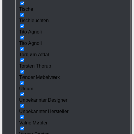
Tische
Tischleuchten
Tito Agnoli
Tito Agnoli
Torbjørn Afdal
Torsten Thorup
Tønder Møbelværk
Uldum
Unbekannter Designer
Unbekannter Hersteller
Vatne Møbler