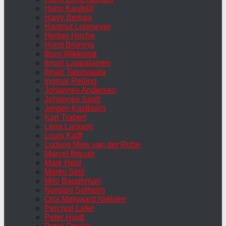
Hans Kaufeld
Harry Bertoia
Hartmut Lohmeyer
Herber Hirche
Horst Brüning
Illum Wikkelsø
Ilmari Lappalainen
Ilmari Tapiovaara
Ingmar Relling
Johannes Andersen
Johannes Spalt
Jørgen Kastholm
Karl Trabert
Lena Larsson
Louis Kalff
Ludwig Mies van der Rohe
Marcel Breuer
Mark Held
Martin Stoll
Milo Baughman
Nordahl Solheim
Orla Mølgaard Nielsen
Percival Lafer
Peter Hvidt