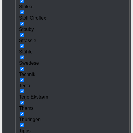
Stokke
Stoll Giroflex
Stouby
Strässle
Stühle
Swedese
Technik
Tecta
Terje Ekstrøm
Thams
Thüringen
Tipps