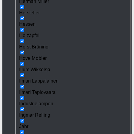
Herman Miller
Hersteller
Hessen
Holzäpfel
Horst Brüning
Hove Møbler
Illum Wikkelsø
Ilmari Lappalainen
Ilmari Tapiovaara
Industrielampen
Ingmar Relling
Jahr