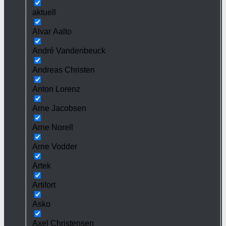
aktuell
Alvar Aalto
André Vandenbeuck
Andreas Christen
Anton Lorenz
Arne Jacobsen
Arne Norell
Arne Vodder
Artek
Artifort
Asko
Axel Christensen