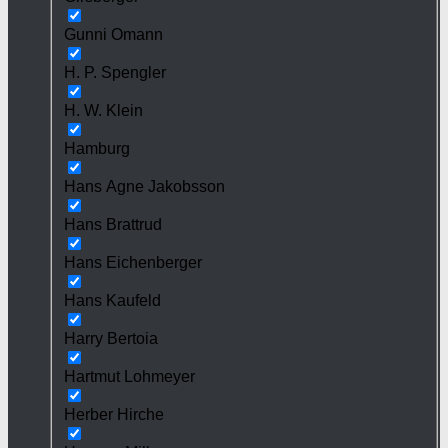
Gunni Omann
H. P. Spengler
H. W. Klein
Hamburg
Hans Agne Jakobsson
Hans Brattrud
Hans Eichenberger
Hans Kaufeld
Harry Bertoia
Hartmut Lohmeyer
Herber Hirche