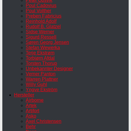
Peter Opsvik
Poul Cadovius
Poul Volther
Preben Fabricius
Reinhold Adolf
Rudolf B. Glatzel
Sidse Werner
Sigurd Ressell
Søren Georg Jensen
Stefan Wewerka
Terje Ekstrøm
Torbjørn Afdal
Torsten Thorup
Unbekannter Designer
Verner Panton
Warren Plattner
Willy Guhl
Yngve Ekström
Hersteller
Airborne
Artek
Artifort
Asko
Axel Christensen
Behr