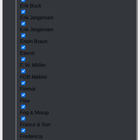
Erik Buck
Erik Jorgensen
Erik Jorgensen
Erwin Braun
Eternit
F. W. Möller
FDB Møbler
Finmar
Flos
Fog & Morup
France & Son
Fredericia