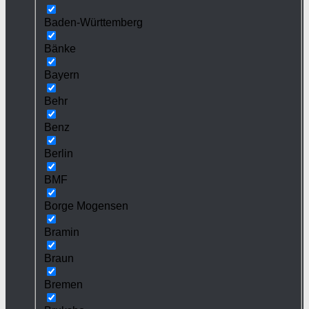
Baden-Württemberg
Bänke
Bayern
Behr
Benz
Berlin
BMF
Borge Mogensen
Bramin
Braun
Bremen