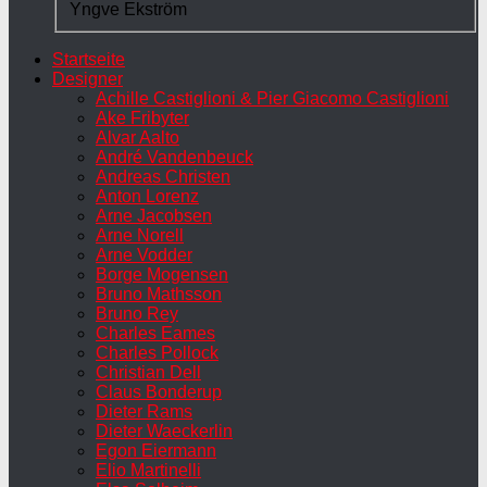
Yngve Ekström
Startseite
Designer
Achille Castiglioni & Pier Giacomo Castiglioni
Ake Fribyter
Alvar Aalto
André Vandenbeuck
Andreas Christen
Anton Lorenz
Arne Jacobsen
Arne Norell
Arne Vodder
Borge Mogensen
Bruno Mathsson
Bruno Rey
Charles Eames
Charles Pollock
Christian Dell
Claus Bonderup
Dieter Rams
Dieter Waeckerlin
Egon Eiermann
Elio Martinelli