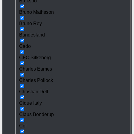
Bruksbo
Bruno Mathsson
Bruno Rey
Bundesland
Cado
CFC Silkeborg
Charles Eames
Charles Pollock
Christian Dell
Cidue Italy
Claus Bonderup
Cor