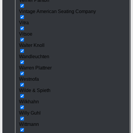
Verner Panton
Vintage American Seating Company
Vitra
Vitsoe
Walter Knoll
Wandleuchten
Warren Plattner
Westnofa
Wilde & Spieth
Wilkhahn
Willy Guhl
Wittmann