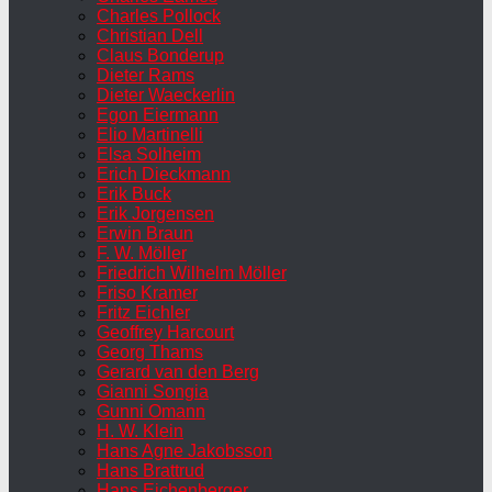
Charles Pollock
Christian Dell
Claus Bonderup
Dieter Rams
Dieter Waeckerlin
Egon Eiermann
Elio Martinelli
Elsa Solheim
Erich Dieckmann
Erik Buck
Erik Jorgensen
Erwin Braun
F. W. Möller
Friedrich Wilhelm Möller
Friso Kramer
Fritz Eichler
Geoffrey Harcourt
Georg Thams
Gerard van den Berg
Gianni Songia
Gunni Omann
H. W. Klein
Hans Agne Jakobsson
Hans Brattrud
Hans Eichenberger