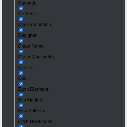
Daybeds
De Sede
Deckenleuchten
Designer
Dieter Rams
Dieter Waeckerlin
Dietiker
Dux
Egon Eiermann
Elio Martinelli
Elsa Solheim
Erich Dieckmann