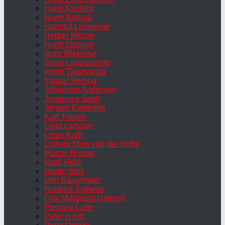
Hans Kaufeld
Harry Bertoia
Hartmut Lohmeyer
Herber Hirche
Horst Brüning
Illum Wikkelsø
Ilmari Lappalainen
Ilmari Tapiovaara
Ingmar Relling
Johannes Andersen
Johannes Spalt
Jørgen Kastholm
Karl Trabert
Lena Larsson
Louis Kalff
Ludwig Mies van der Rohe
Marcel Breuer
Mark Held
Martin Stoll
Milo Baughman
Nordahl Solheim
Orla Mølgaard Nielsen
Percival Lafer
Peter Hvidt