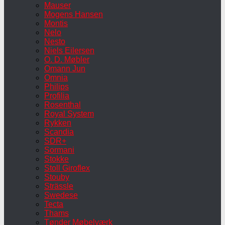
Mauser
Mogens Hansen
Montis
Nelo
Nesto
Niels Eilersen
O. D. Møbler
Omann Jun
Omnia
Philips
Profilia
Rosenthal
Royal System
Rykken
Scandia
SDR+
Sormani
Stokke
Stoll Giroflex
Stouby
Strässle
Swedese
Tecta
Thams
Tønder Møbelværk