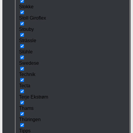
Stokke
Stoll Giroflex
Stouby
Strässle
Stühle
Swedese
Technik
Tecta
Terje Ekstrøm
Thams
Thüringen
Tipps