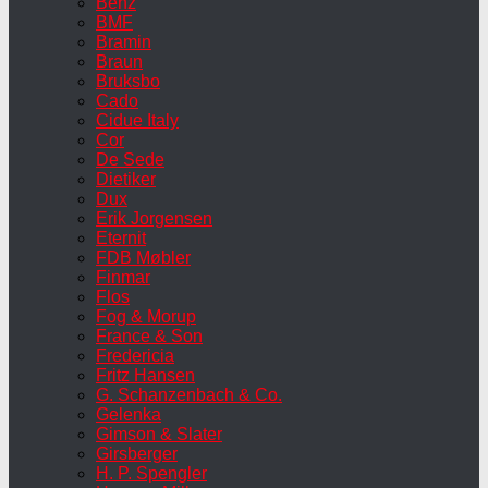
Benz
BMF
Bramin
Braun
Bruksbo
Cado
Cidue Italy
Cor
De Sede
Dietiker
Dux
Erik Jorgensen
Eternit
FDB Møbler
Finmar
Flos
Fog & Morup
France & Son
Fredericia
Fritz Hansen
G. Schanzenbach & Co.
Gelenka
Gimson & Slater
Girsberger
H. P. Spengler