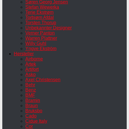
Søren Georg Jensen
Stefan Wewerka
Terje Ekstrøm
Torbjørn Afdal
Torsten Thorup
Unbekannter Designer
Verner Panton
Warren Plattner
Willy Guhl
Yngve Ekström
Hersteller
Airborne
Artek
Artifort
Asko
Axel Christensen
Behr
Benz
BMF
Bramin
Braun
Bruksbo
Cado
Cidue Italy
Cor