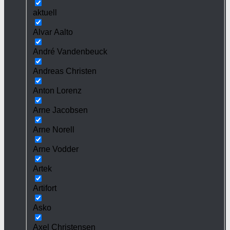
aktuell
Alvar Aalto
André Vandenbeuck
Andreas Christen
Anton Lorenz
Arne Jacobsen
Arne Norell
Arne Vodder
Artek
Artifort
Asko
Axel Christensen