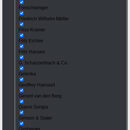
Freischwinger
Friedrich Wilhelm Möller
Friso Kramer
Fritz Eichler
Fritz Hansen
G. Schanzenbach & Co.
Gelenka
Geoffrey Harcourt
Gerard van den Berg
Gianni Songia
Gimson & Slater
Girsberger