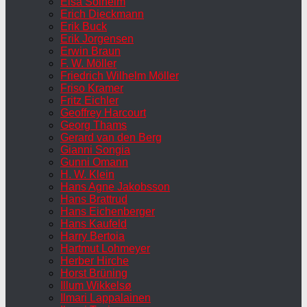
Elsa Solheim
Erich Dieckmann
Erik Buck
Erik Jorgensen
Erwin Braun
F. W. Möller
Friedrich Wilhelm Möller
Friso Kramer
Fritz Eichler
Geoffrey Harcourt
Georg Thams
Gerard van den Berg
Gianni Songia
Gunni Omann
H. W. Klein
Hans Agne Jakobsson
Hans Brattrud
Hans Eichenberger
Hans Kaufeld
Harry Bertoia
Hartmut Lohmeyer
Herber Hirche
Horst Brüning
Illum Wikkelsø
Ilmari Lappalainen