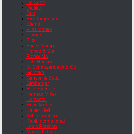
De Sede
Dietiker
Dux
Erik Jorgensen
Eternit
FDB Møbler
Finmar
Flos
Fog & Morup
France & Son
Fredericia
Fritz Hansen
G. Schanzenbach & Co.
Gelenka
Gimson & Slater
Girsberger
H. P. Spengler
Herman Miller
Holzäpfel
Hove Møbler
Kaiser Idell
Kill International
Knoll International
Louis Poulsen
Martinelli Luce