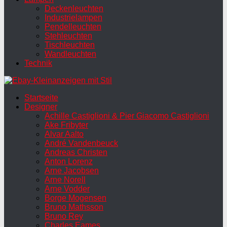
Deckenleuchten
Industrielampen
Pendelleuchten
Stehleuchten
Tischleuchten
Wandleuchten
Technik
Startseite
Designer
Achille Castiglioni & Pier Giacomo Castiglioni
Ake Fribyter
Alvar Aalto
André Vandenbeuck
Andreas Christen
Anton Lorenz
Arne Jacobsen
Arne Norell
Arne Vodder
Borge Mogensen
Bruno Mathsson
Bruno Rey
Charles Eames