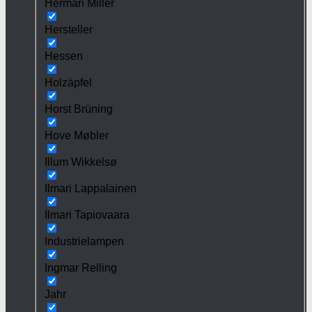
Herman Miller
Hersteller
Hessen
Holzäpfel
Horst Brüning
Hove Møbler
Illum Wikkelsø
Ilmari Lappalainen
Ilmari Tapiovaara
Industrielampen
Ingmar Relling
Jahr