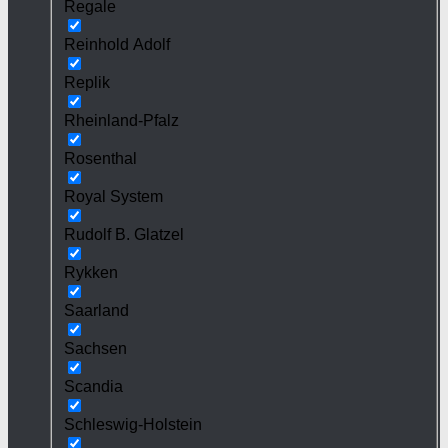
Regale
Reinhold Adolf
Replik
Rheinland-Pfalz
Rosenthal
Royal System
Rudolf B. Glatzel
Rykken
Saarland
Sachsen
Scandia
Schleswig-Holstein