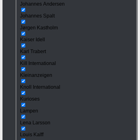
Johannes Andersen
Johannes Spalt
Jørgen Kastholm
Kaiser Idell
Karl Trabert
Kill International
Kleinanzeigen
Knoll International
Kurioses
Lampen
Lena Larsson
Louis Kalff