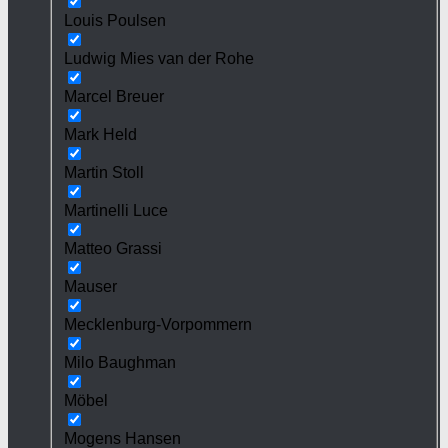
Louis Poulsen
Ludwig Mies van der Rohe
Marcel Breuer
Mark Held
Martin Stoll
Martinelli Luce
Matteo Grassi
Mauser
Mecklenburg-Vorpommern
Milo Baughman
Möbel
Mogens Hansen