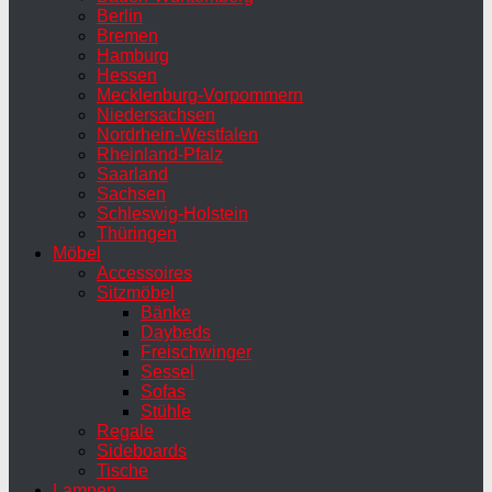
Berlin
Bremen
Hamburg
Hessen
Mecklenburg-Vorpommern
Niedersachsen
Nordrhein-Westfalen
Rheinland-Pfalz
Saarland
Sachsen
Schleswig-Holstein
Thüringen
Möbel
Accessoires
Sitzmöbel
Bänke
Daybeds
Freischwinger
Sessel
Sofas
Stühle
Regale
Sideboards
Tische
Lampen