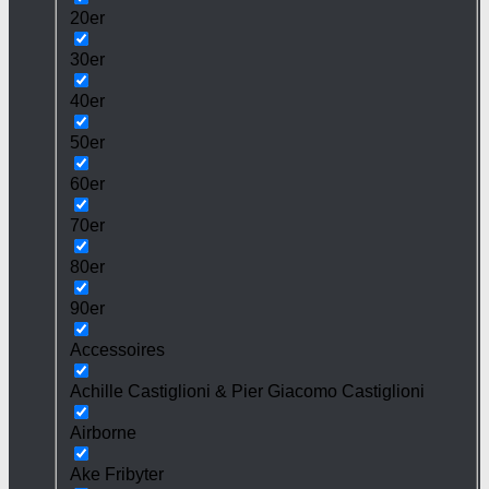
20er
30er
40er
50er
60er
70er
80er
90er
Accessoires
Achille Castiglioni & Pier Giacomo Castiglioni
Airborne
Ake Fribyter