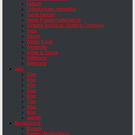
Uldum
Unbekannter Hersteller
Vatne Møbler
Vejen Polstermøbelfabrik
Vintage American Seating Company
Vitra
Vitsoe
Walter Knoll
Westnofa
Wilde & Spieth
Wilkhahn
Wittmann
Jahr
20er
30er
40er
50er
60er
70er
80er
90er
aktuell
Bundesland
Bayern
Baden-Württemberg