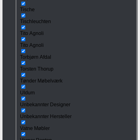
Tische
Tischleuchten
Tito Agnoli
Tito Agnoli
Torbjørn Afdal
Torsten Thorup
Tønder Møbelværk
Uldum
Unbekannter Designer
Unbekannter Hersteller
Vatne Møbler