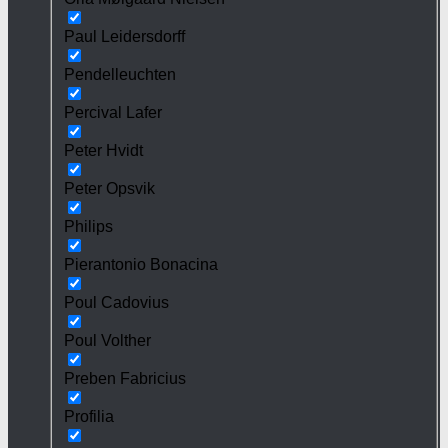
Paul Leidersdorff
Pendelleuchten
Percival Lafer
Peter Hvidt
Peter Opsvik
Philips
Pierantonio Bonacina
Poul Cadovius
Poul Volther
Preben Fabricius
Profilia