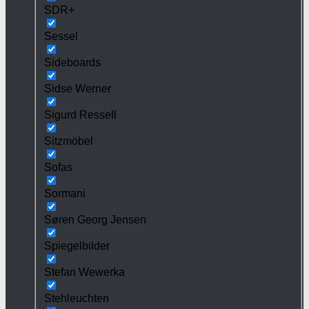
SDR+
Sessel
Sideboards
Sidse Werner
Sigurd Ressell
Sitzmöbel
Sofas
Sormani
Søren Georg Jensen
Spiegelbilder
Stefan Wewerka
Stehleuchten