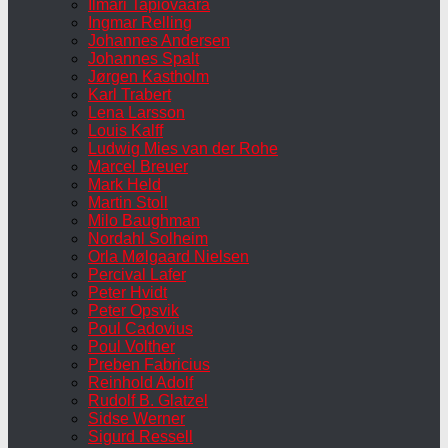
Ilmari Tapiovaara
Ingmar Relling
Johannes Andersen
Johannes Spalt
Jørgen Kastholm
Karl Trabert
Lena Larsson
Louis Kalff
Ludwig Mies van der Rohe
Marcel Breuer
Mark Held
Martin Stoll
Milo Baughman
Nordahl Solheim
Orla Mølgaard Nielsen
Percival Lafer
Peter Hvidt
Peter Opsvik
Poul Cadovius
Poul Volther
Preben Fabricius
Reinhold Adolf
Rudolf B. Glatzel
Sidse Werner
Sigurd Ressell