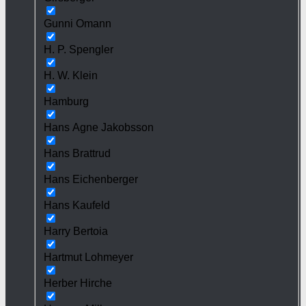
Gunni Omann
H. P. Spengler
H. W. Klein
Hamburg
Hans Agne Jakobsson
Hans Brattrud
Hans Eichenberger
Hans Kaufeld
Harry Bertoia
Hartmut Lohmeyer
Herber Hirche