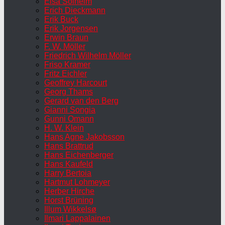
Elsa Solheim
Erich Dieckmann
Erik Buck
Erik Jorgensen
Erwin Braun
F. W. Möller
Friedrich Wilhelm Möller
Friso Kramer
Fritz Eichler
Geoffrey Harcourt
Georg Thams
Gerard van den Berg
Gianni Songia
Gunni Omann
H. W. Klein
Hans Agne Jakobsson
Hans Brattrud
Hans Eichenberger
Hans Kaufeld
Harry Bertoia
Hartmut Lohmeyer
Herber Hirche
Horst Brüning
Illum Wikkelsø
Ilmari Lappalainen