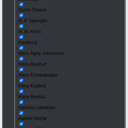
Gunni Omann
H. P. Spengler
H. W. Klein
Hamburg
Hans Agne Jakobsson
Hans Brattrud
Hans Eichenberger
Hans Kaufeld
Harry Bertoia
Hartmut Lohmeyer
Herber Hirche