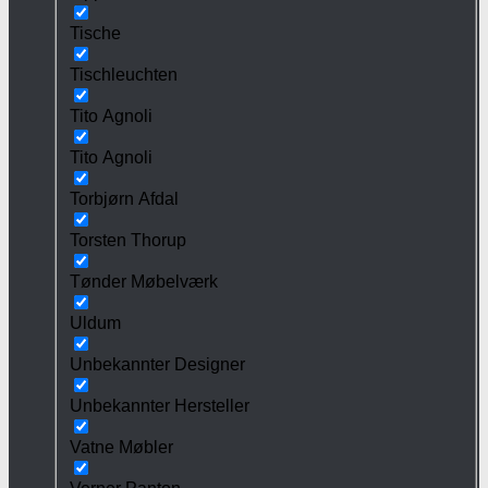
Tische
Tischleuchten
Tito Agnoli
Tito Agnoli
Torbjørn Afdal
Torsten Thorup
Tønder Møbelværk
Uldum
Unbekannter Designer
Unbekannter Hersteller
Vatne Møbler