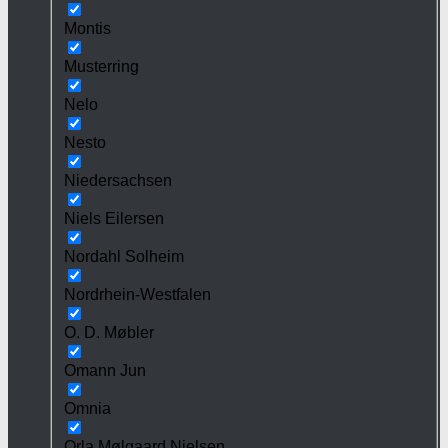
Montis
Musterring
Nelo
Nesto
Niedersachsen
Niels Eilersen
Nordahl Solheim
Nordrhein-Westfalen
O. D. Møbler
Omann Jun
Omnia
Orla Mølgaard Nielsen