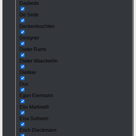
Daybeds
De Sede
Deckenleuchten
Designer
Dieter Rams
Dieter Waeckerlin
Dietiker
Dux
Egon Eiermann
Elio Martinelli
Elsa Solheim
Erich Dieckmann