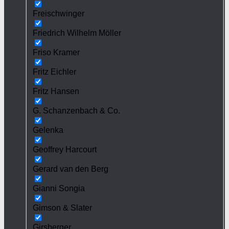
Freischwinger
Friedrich Wilhelm Möller
Friso Kramer
Fritz Eichler
Fritz Hansen
G. Schanzenbach & Co.
Gelenka
Geoffrey Harcourt
Gerard van den Berg
Gianni Songia
Gimson & Slater
Girsberger