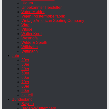
Uldum
Unbekannter Hersteller
Vatne Møbler
Vejen Polstermøbelfabrik
Vintage American Seating Company
Vitra
Vitsoe
Walter Knoll
Westnofa
Wilde & Spieth
Wilkhahn
Wittmann
Jahr
20er
30er
40er
50er
60er
70er
80er
90er
aktuell
Bundesland
Bayern
Baden-Württemberg