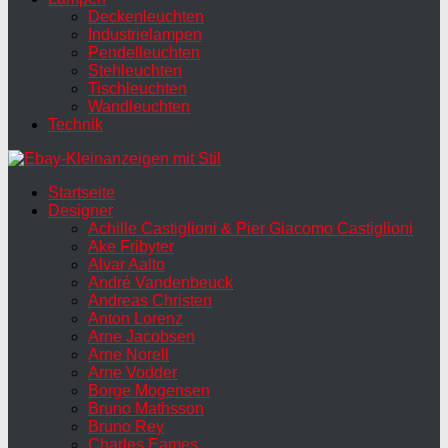
Deckenleuchten
Industrielampen
Pendelleuchten
Stehleuchten
Tischleuchten
Wandleuchten
Technik
Startseite
Designer
Achille Castiglioni & Pier Giacomo Castiglioni
Ake Fribyter
Alvar Aalto
André Vandenbeuck
Andreas Christen
Anton Lorenz
Arne Jacobsen
Arne Norell
Arne Vodder
Borge Mogensen
Bruno Mathsson
Bruno Rey
Charles Eames