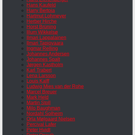
Hans Kaufeld
Harry Bertoia
Hartmut Lohmeyer
Herber Hirche
Horst Brüning
Illum Wikkelsø
Ilmari Lappalainen
Ilmari Tapiovaara
Ingmar Relling
Johannes Andersen
Johannes Spalt
Jørgen Kastholm
Karl Trabert
Lena Larsson
Louis Kalff
Ludwig Mies van der Rohe
Marcel Breuer
Mark Held
Martin Stoll
Milo Baughman
Nordahl Solheim
Orla Mølgaard Nielsen
Percival Lafer
Peter Hvidt