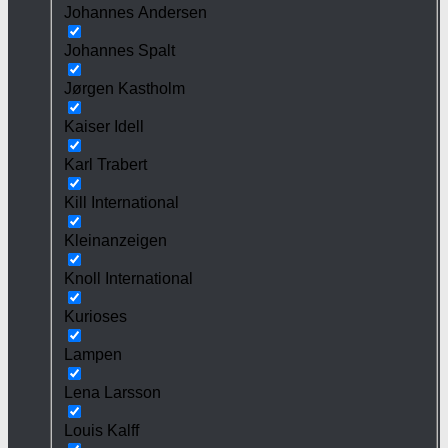
Johannes Andersen
Johannes Spalt
Jørgen Kastholm
Kaiser Idell
Karl Trabert
Kill International
Kleinanzeigen
Knoll International
Kurioses
Lampen
Lena Larsson
Louis Kalff