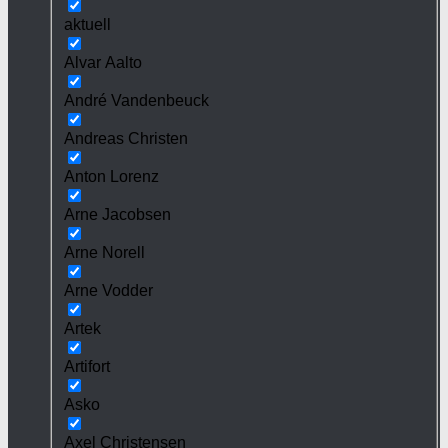
aktuell
Alvar Aalto
André Vandenbeuck
Andreas Christen
Anton Lorenz
Arne Jacobsen
Arne Norell
Arne Vodder
Artek
Artifort
Asko
Axel Christensen