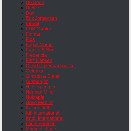
De Sede
Dietiker
Dux
Erik Jorgensen
Eternit
FDB Møbler
Finmar
Flos
Fog & Morup
France & Son
Fredericia
Fritz Hansen
G. Schanzenbach & Co.
Gelenka
Gimson & Slater
Girsberger
H. P. Spengler
Herman Miller
Holzäpfel
Hove Møbler
Kaiser Idell
Kill International
Knoll International
Louis Poulsen
Martinelli Luce