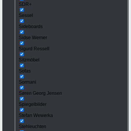
SDR+
Sessel
Sideboards
Sidse Werner
Sigurd Ressell
Sitzmöbel
Sofas
Sormani
Søren Georg Jensen
Spiegelbilder
Stefan Wewerka
Stehleuchten