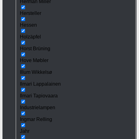
Herman Miller
Hersteller
Hessen
Holzäpfel
Horst Brüning
Hove Møbler
Illum Wikkelsø
Ilmari Lappalainen
Ilmari Tapiovaara
Industrielampen
Ingmar Relling
Jahr