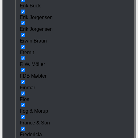
Erik Buck
Erik Jorgensen
Erik Jorgensen
Erwin Braun
Eternit
F. W. Möller
FDB Møbler
Finmar
Flos
Fog & Morup
France & Son
Fredericia