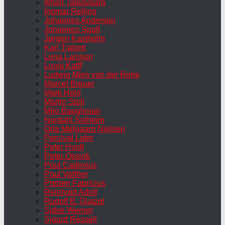
Ilmari Tapiovaara
Ingmar Relling
Johannes Andersen
Johannes Spalt
Jørgen Kastholm
Karl Trabert
Lena Larsson
Louis Kalff
Ludwig Mies van der Rohe
Marcel Breuer
Mark Held
Martin Stoll
Milo Baughman
Nordahl Solheim
Orla Mølgaard Nielsen
Percival Lafer
Peter Hvidt
Peter Opsvik
Poul Cadovius
Poul Volther
Preben Fabricius
Reinhold Adolf
Rudolf B. Glatzel
Sidse Werner
Sigurd Ressell