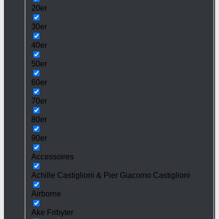
20er
30er
40er
50er
60er
70er
80er
90er
Accessoires
Achille Castiglioni & Pier Giacomo Castiglioni
Airborne
Ake Fribyter