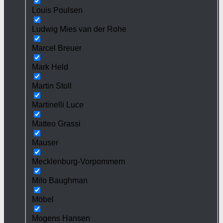
Louis Poulsen
Ludwig Mies van der Rohe
Marcel Breuer
Mark Held
Martin Stoll
Martinelli Luce
Matteo Grassi
Mauser
Mecklenburg-Vorpommern
Milo Baughman
Möbel
Mogens Hansen