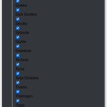
Stokke
Stoll Giroflex
Stouby
Strässle
Stühle
Swedese
Technik
Tecta
Terje Ekstrøm
Thams
Thüringen
Tipps