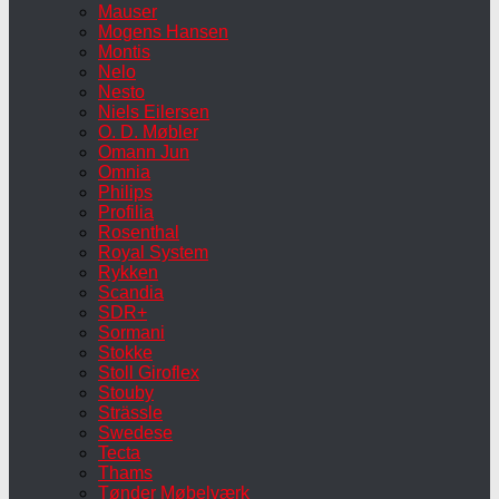
Mauser
Mogens Hansen
Montis
Nelo
Nesto
Niels Eilersen
O. D. Møbler
Omann Jun
Omnia
Philips
Profilia
Rosenthal
Royal System
Rykken
Scandia
SDR+
Sormani
Stokke
Stoll Giroflex
Stouby
Strässle
Swedese
Tecta
Thams
Tønder Møbelværk