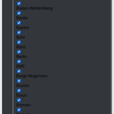
Baden-Württemberg
Bänke
Bayern
Behr
Benz
Berlin
BMF
Borge Mogensen
Bramin
Braun
Bremen