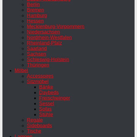
Berlin
Bremen
Hamburg
Hessen
Mecklenburg-Vorpommern
Niedersachsen
Nordrhein-Westfalen
Rheinland-Pfalz
Saarland
Sachsen
Schleswig-Holstein
Thüringen
Möbel
Accessoires
Sitzmöbel
Bänke
Daybeds
Freischwinger
Sessel
Sofas
Stühle
Regale
Sideboards
Tische
Lampen