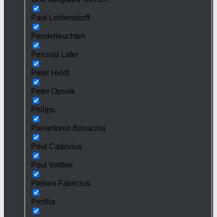
Paul Leidersdorff
Pendelleuchten
Percival Lafer
Peter Hvidt
Peter Opsvik
Philips
Pierantonio Bonacina
Poul Cadovius
Poul Volther
Preben Fabricius
Profilia