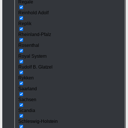
Regale
Reinhold Adolf
Replik
Rheinland-Pfalz
Rosenthal
Royal System
Rudolf B. Glatzel
Rykken
Saarland
Sachsen
Scandia
Schleswig-Holstein