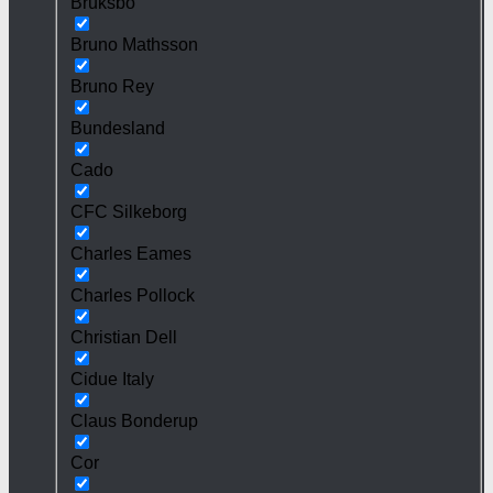
Bruksbo
Bruno Mathsson
Bruno Rey
Bundesland
Cado
CFC Silkeborg
Charles Eames
Charles Pollock
Christian Dell
Cidue Italy
Claus Bonderup
Cor