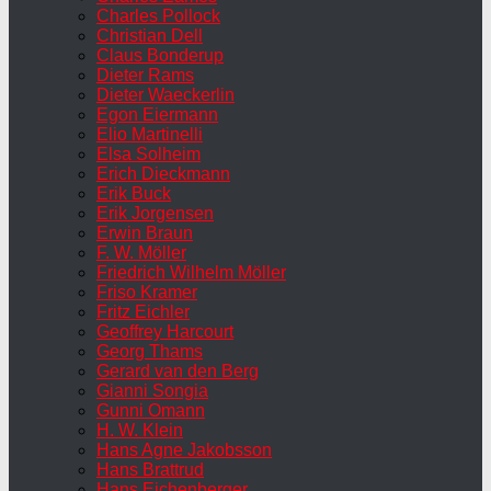
Charles Pollock
Christian Dell
Claus Bonderup
Dieter Rams
Dieter Waeckerlin
Egon Eiermann
Elio Martinelli
Elsa Solheim
Erich Dieckmann
Erik Buck
Erik Jorgensen
Erwin Braun
F. W. Möller
Friedrich Wilhelm Möller
Friso Kramer
Fritz Eichler
Geoffrey Harcourt
Georg Thams
Gerard van den Berg
Gianni Songia
Gunni Omann
H. W. Klein
Hans Agne Jakobsson
Hans Brattrud
Hans Eichenberger