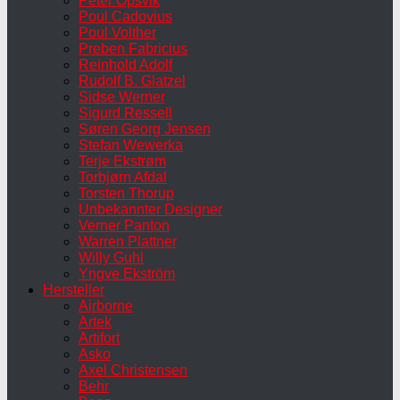
Peter Opsvik
Poul Cadovius
Poul Volther
Preben Fabricius
Reinhold Adolf
Rudolf B. Glatzel
Sidse Werner
Sigurd Ressell
Søren Georg Jensen
Stefan Wewerka
Terje Ekstrøm
Torbjørn Afdal
Torsten Thorup
Unbekannter Designer
Verner Panton
Warren Plattner
Willy Guhl
Yngve Ekström
Hersteller
Airborne
Artek
Artifort
Asko
Axel Christensen
Behr