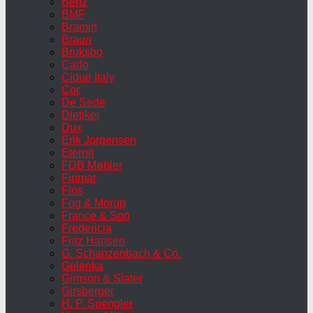
Benz
BMF
Bramin
Braun
Bruksbo
Cado
Cidue Italy
Cor
De Sede
Dietiker
Dux
Erik Jorgensen
Eternit
FDB Møbler
Finmar
Flos
Fog & Morup
France & Son
Fredericia
Fritz Hansen
G. Schanzenbach & Co.
Gelenka
Gimson & Slater
Girsberger
H. P. Spengler