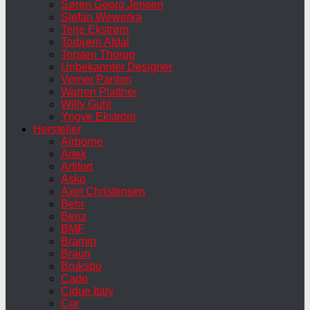
Søren Georg Jensen
Stefan Wewerka
Terje Ekstrøm
Torbjørn Afdal
Torsten Thorup
Unbekannter Designer
Verner Panton
Warren Plattner
Willy Guhl
Yngve Ekström
Hersteller
Airborne
Artek
Artifort
Asko
Axel Christensen
Behr
Benz
BMF
Bramin
Braun
Bruksbo
Cado
Cidue Italy
Cor