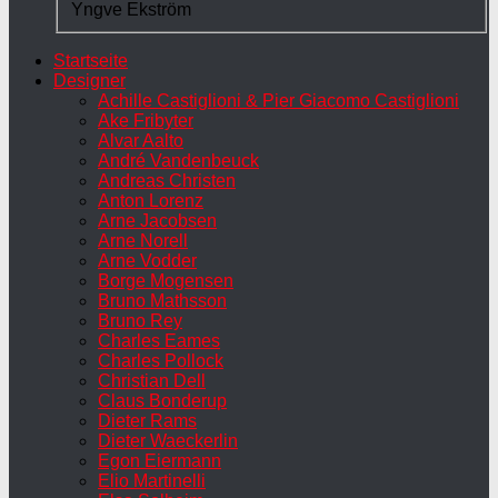
Yngve Ekström
Startseite
Designer
Achille Castiglioni & Pier Giacomo Castiglioni
Ake Fribyter
Alvar Aalto
André Vandenbeuck
Andreas Christen
Anton Lorenz
Arne Jacobsen
Arne Norell
Arne Vodder
Borge Mogensen
Bruno Mathsson
Bruno Rey
Charles Eames
Charles Pollock
Christian Dell
Claus Bonderup
Dieter Rams
Dieter Waeckerlin
Egon Eiermann
Elio Martinelli