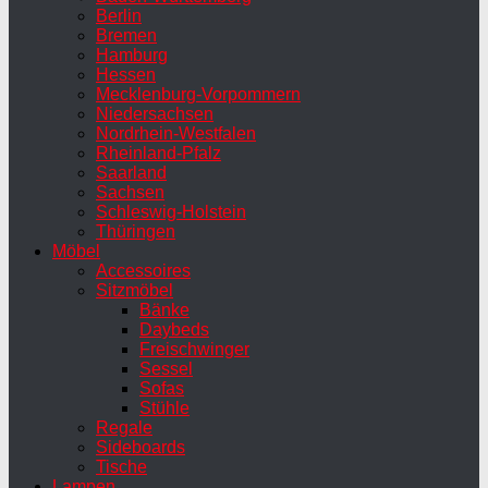
Berlin
Bremen
Hamburg
Hessen
Mecklenburg-Vorpommern
Niedersachsen
Nordrhein-Westfalen
Rheinland-Pfalz
Saarland
Sachsen
Schleswig-Holstein
Thüringen
Möbel
Accessoires
Sitzmöbel
Bänke
Daybeds
Freischwinger
Sessel
Sofas
Stühle
Regale
Sideboards
Tische
Lampen