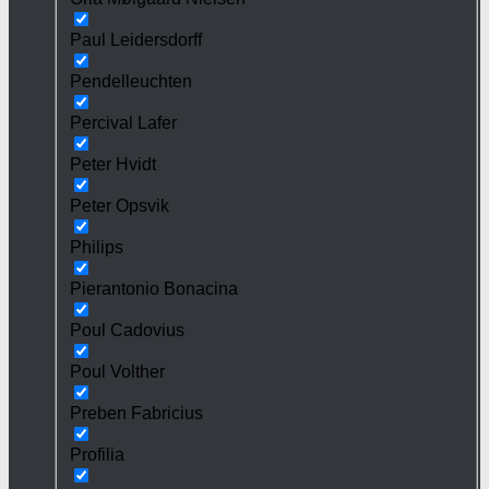
Paul Leidersdorff
Pendelleuchten
Percival Lafer
Peter Hvidt
Peter Opsvik
Philips
Pierantonio Bonacina
Poul Cadovius
Poul Volther
Preben Fabricius
Profilia