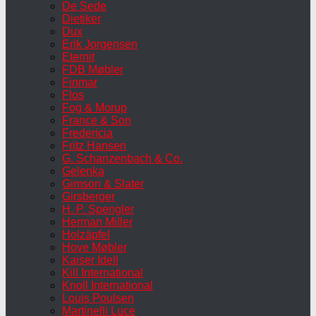
De Sede
Dietiker
Dux
Erik Jorgensen
Eternit
FDB Møbler
Finmar
Flos
Fog & Morup
France & Son
Fredericia
Fritz Hansen
G. Schanzenbach & Co.
Gelenka
Gimson & Slater
Girsberger
H. P. Spengler
Herman Miller
Holzäpfel
Hove Møbler
Kaiser Idell
Kill International
Knoll International
Louis Poulsen
Martinelli Luce