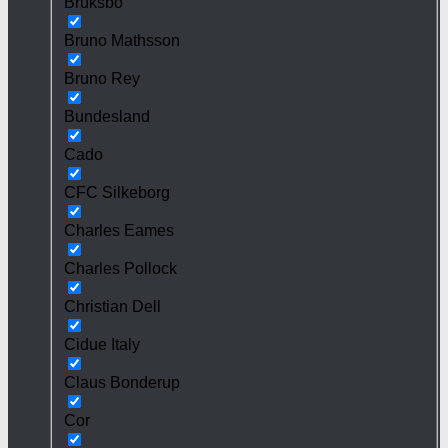
Bruksbo
Bruno Mathsson
Bruno Rey
Bundesland
Cado
CFC Silkeborg
Charles Eames
Charles Pollock
Christian Dell
Cidue Italy
Claus Bonderup
Cor