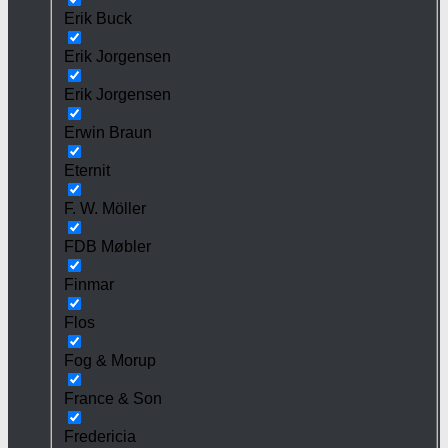
Erik Buck
Erik Jorgensen
Erik Jorgensen
Erwin Braun
Eternit
F. W. Möller
FDB Møbler
Finmar
Flos
Fog & Morup
France & Son
Fredericia