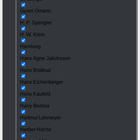
Gunni Omann
H. P. Spengler
H. W. Klein
Hamburg
Hans Agne Jakobsson
Hans Brattrud
Hans Eichenberger
Hans Kaufeld
Harry Bertoia
Hartmut Lohmeyer
Herber Hirche