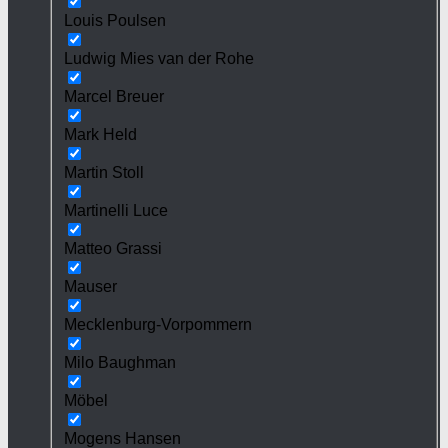
Louis Poulsen
Ludwig Mies van der Rohe
Marcel Breuer
Mark Held
Martin Stoll
Martinelli Luce
Matteo Grassi
Mauser
Mecklenburg-Vorpommern
Milo Baughman
Möbel
Mogens Hansen