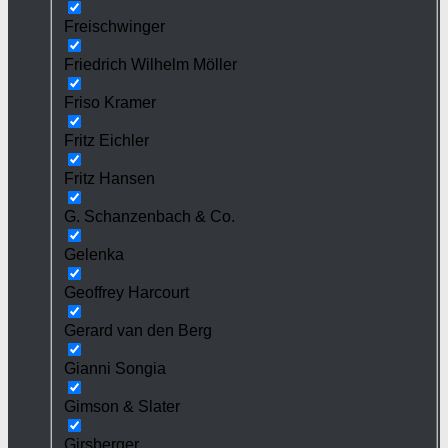
Freischwinger
Friedrich Wilhelm Möller
Friso Kramer
Fritz Eichler
Fritz Hansen
G. Schanzenbach & Co.
Gelenka
Geoffrey Harcourt
Gerard van den Berg
Gianni Songia
Gimson & Slater
Girsberger