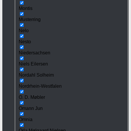
Montis
Musterring
Nelo
Nesto
Niedersachsen
Niels Eilersen
Nordahl Solheim
Nordrhein-Westfalen
O. D. Møbler
Omann Jun
Omnia
Orla Mølgaard Nielsen