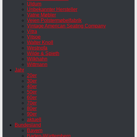
Uldum
Unbekannter Hersteller
Vatne Møbler
Vejen Polstermøbelfabrik
Vintage American Seating Company
Vitra
Vitsoe
Walter Knoll
Westnofa
Wilde & Spieth
Wilkhahn
Wittmann
Jahr
20er
30er
40er
50er
60er
70er
80er
90er
aktuell
Bundesland
Bayern
Baden-Württemberg