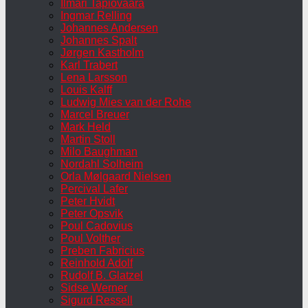
Ilmari Tapiovaara
Ingmar Relling
Johannes Andersen
Johannes Spalt
Jørgen Kastholm
Karl Trabert
Lena Larsson
Louis Kalff
Ludwig Mies van der Rohe
Marcel Breuer
Mark Held
Martin Stoll
Milo Baughman
Nordahl Solheim
Orla Mølgaard Nielsen
Percival Lafer
Peter Hvidt
Peter Opsvik
Poul Cadovius
Poul Volther
Preben Fabricius
Reinhold Adolf
Rudolf B. Glatzel
Sidse Werner
Sigurd Ressell