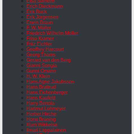
Elsa Solheim
Erich Dieckmann
Erik Buck
Erik Jorgensen
Erwin Braun
F. W. Möller
Friedrich Wilhelm Möller
Friso Kramer
Fritz Eichler
Geoffrey Harcourt
Georg Thams
Gerard van den Berg
Gianni Songia
Gunni Omann
H. W. Klein
Hans Agne Jakobsson
Hans Brattrud
Hans Eichenberger
Hans Kaufeld
Harry Bertoia
Hartmut Lohmeyer
Herber Hirche
Horst Brüning
Illum Wikkelsø
Ilmari Lappalainen