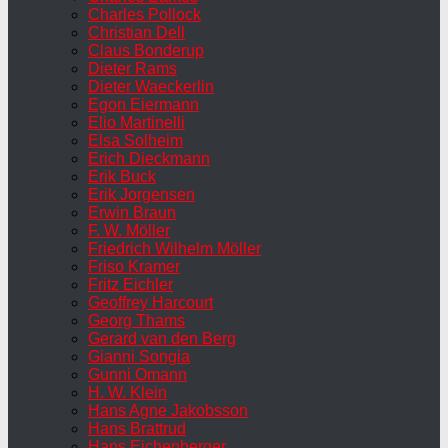
Charles Pollock
Christian Dell
Claus Bonderup
Dieter Rams
Dieter Waeckerlin
Egon Eiermann
Elio Martinelli
Elsa Solheim
Erich Dieckmann
Erik Buck
Erik Jorgensen
Erwin Braun
F. W. Möller
Friedrich Wilhelm Möller
Friso Kramer
Fritz Eichler
Geoffrey Harcourt
Georg Thams
Gerard van den Berg
Gianni Songia
Gunni Omann
H. W. Klein
Hans Agne Jakobsson
Hans Brattrud
Hans Eichenberger