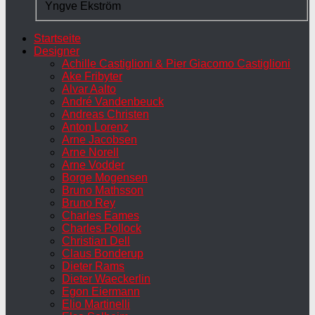
Yngve Ekström
Startseite
Designer
Achille Castiglioni & Pier Giacomo Castiglioni
Ake Fribyter
Alvar Aalto
André Vandenbeuck
Andreas Christen
Anton Lorenz
Arne Jacobsen
Arne Norell
Arne Vodder
Borge Mogensen
Bruno Mathsson
Bruno Rey
Charles Eames
Charles Pollock
Christian Dell
Claus Bonderup
Dieter Rams
Dieter Waeckerlin
Egon Eiermann
Elio Martinelli