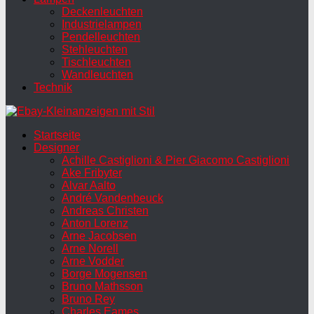
Deckenleuchten
Industrielampen
Pendelleuchten
Stehleuchten
Tischleuchten
Wandleuchten
Technik
Startseite
Designer
Achille Castiglioni & Pier Giacomo Castiglioni
Ake Fribyter
Alvar Aalto
André Vandenbeuck
Andreas Christen
Anton Lorenz
Arne Jacobsen
Arne Norell
Arne Vodder
Borge Mogensen
Bruno Mathsson
Bruno Rey
Charles Eames