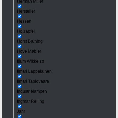
Herman Miller
Hersteller
Hessen
Holzäpfel
Horst Brüning
Hove Møbler
Illum Wikkelsø
Ilmari Lappalainen
Ilmari Tapiovaara
Industrielampen
Ingmar Relling
Jahr