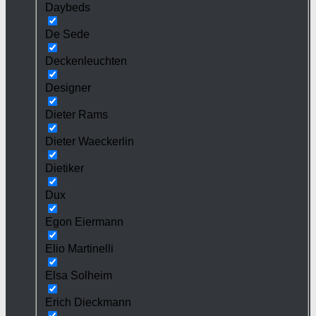
Daybeds
De Sede
Deckenleuchten
Designer
Dieter Rams
Dieter Waeckerlin
Dietiker
Dux
Egon Eiermann
Elio Martinelli
Elsa Solheim
Erich Dieckmann