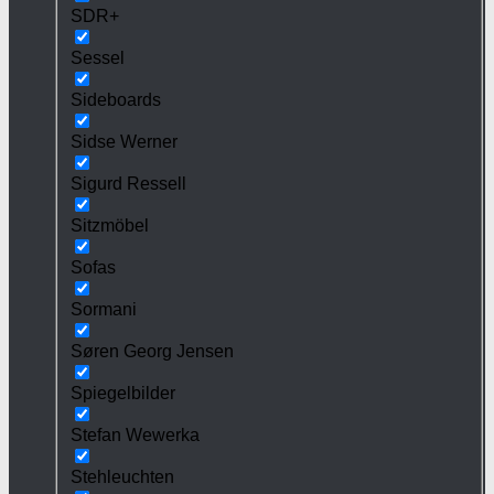
SDR+
Sessel
Sideboards
Sidse Werner
Sigurd Ressell
Sitzmöbel
Sofas
Sormani
Søren Georg Jensen
Spiegelbilder
Stefan Wewerka
Stehleuchten