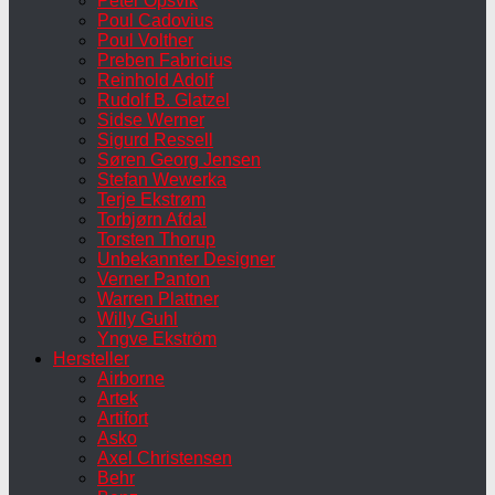
Peter Opsvik
Poul Cadovius
Poul Volther
Preben Fabricius
Reinhold Adolf
Rudolf B. Glatzel
Sidse Werner
Sigurd Ressell
Søren Georg Jensen
Stefan Wewerka
Terje Ekstrøm
Torbjørn Afdal
Torsten Thorup
Unbekannter Designer
Verner Panton
Warren Plattner
Willy Guhl
Yngve Ekström
Hersteller
Airborne
Artek
Artifort
Asko
Axel Christensen
Behr