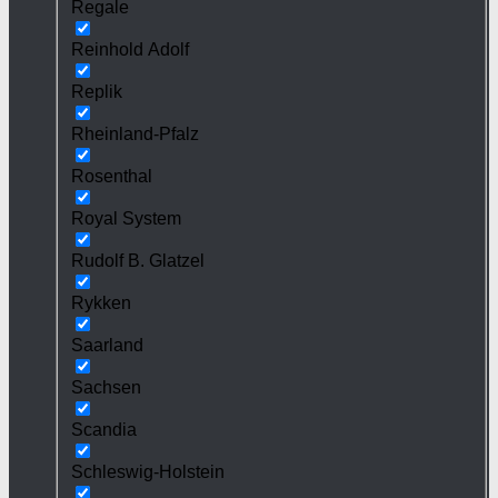
Regale
Reinhold Adolf
Replik
Rheinland-Pfalz
Rosenthal
Royal System
Rudolf B. Glatzel
Rykken
Saarland
Sachsen
Scandia
Schleswig-Holstein