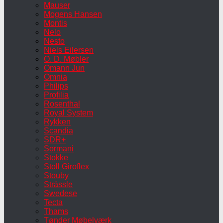
Mauser
Mogens Hansen
Montis
Nelo
Nesto
Niels Eilersen
O. D. Møbler
Omann Jun
Omnia
Philips
Profilia
Rosenthal
Royal System
Rykken
Scandia
SDR+
Sormani
Stokke
Stoll Giroflex
Stouby
Strässle
Swedese
Tecta
Thams
Tønder Møbelværk