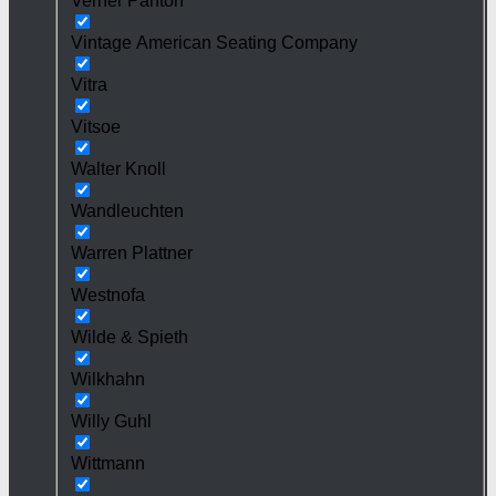
Verner Panton
Vintage American Seating Company
Vitra
Vitsoe
Walter Knoll
Wandleuchten
Warren Plattner
Westnofa
Wilde & Spieth
Wilkhahn
Willy Guhl
Wittmann