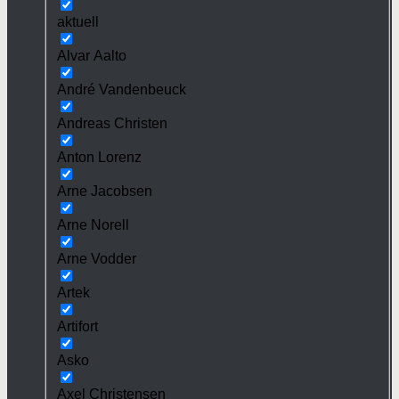
aktuell
Alvar Aalto
André Vandenbeuck
Andreas Christen
Anton Lorenz
Arne Jacobsen
Arne Norell
Arne Vodder
Artek
Artifort
Asko
Axel Christensen