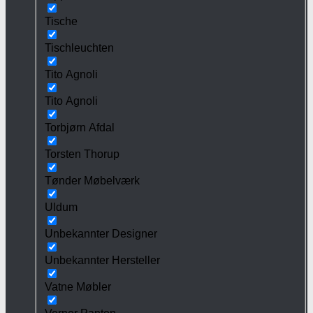
Tische
Tischleuchten
Tito Agnoli
Tito Agnoli
Torbjørn Afdal
Torsten Thorup
Tønder Møbelværk
Uldum
Unbekannter Designer
Unbekannter Hersteller
Vatne Møbler