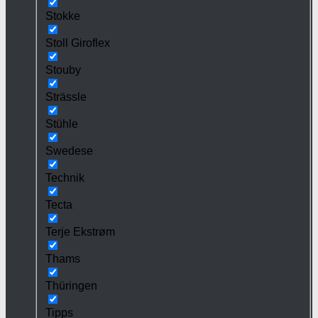
Stokke
Stoll Giroflex
Stouby
Strässle
Stühle
Swedese
Technik
Tecta
Terje Ekstrøm
Thams
Thüringen
Tipps