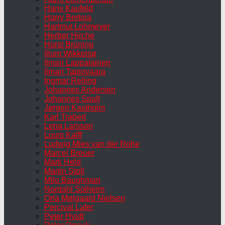
Hans Kaufeld
Harry Bertoia
Hartmut Lohmeyer
Herber Hirche
Horst Brüning
Illum Wikkelsø
Ilmari Lappalainen
Ilmari Tapiovaara
Ingmar Relling
Johannes Andersen
Johannes Spalt
Jørgen Kastholm
Karl Trabert
Lena Larsson
Louis Kalff
Ludwig Mies van der Rohe
Marcel Breuer
Mark Held
Martin Stoll
Milo Baughman
Nordahl Solheim
Orla Mølgaard Nielsen
Percival Lafer
Peter Hvidt