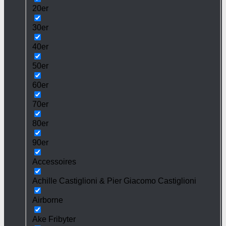
20er
30er
40er
50er
60er
70er
80er
90er
Accessoires
Achille Castiglioni & Pier Giacomo Castiglioni
Airborne
Ake Fribyter