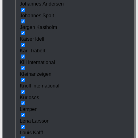
Johannes Andersen
Johannes Spalt
Jørgen Kastholm
Kaiser Idell
Karl Trabert
Kill International
Kleinanzeigen
Knoll International
Kurioses
Lampen
Lena Larsson
Louis Kalff