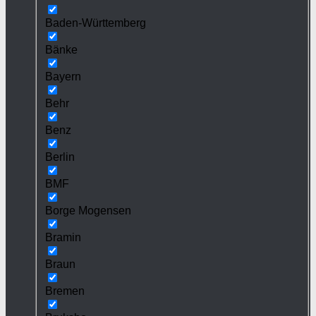
Baden-Württemberg
Bänke
Bayern
Behr
Benz
Berlin
BMF
Borge Mogensen
Bramin
Braun
Bremen