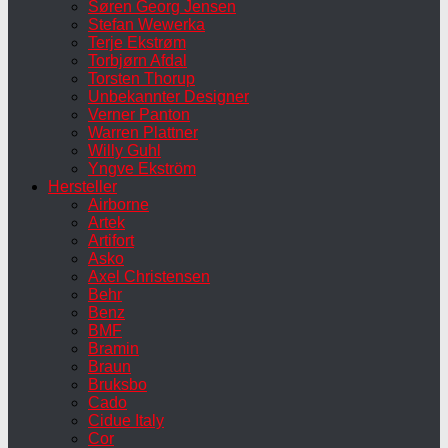
Søren Georg Jensen
Stefan Wewerka
Terje Ekstrøm
Torbjørn Afdal
Torsten Thorup
Unbekannter Designer
Verner Panton
Warren Plattner
Willy Guhl
Yngve Ekström
Hersteller
Airborne
Artek
Artifort
Asko
Axel Christensen
Behr
Benz
BMF
Bramin
Braun
Bruksbo
Cado
Cidue Italy
Cor