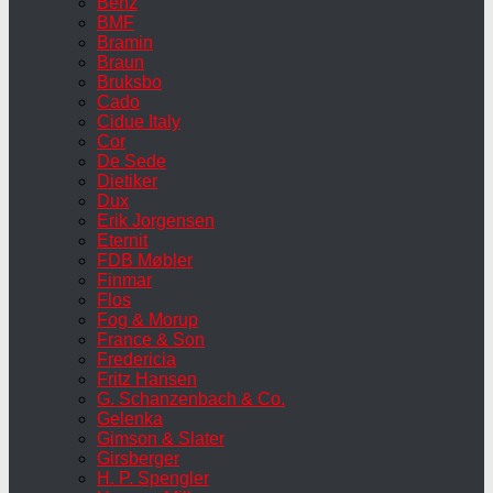
Benz
BMF
Bramin
Braun
Bruksbo
Cado
Cidue Italy
Cor
De Sede
Dietiker
Dux
Erik Jorgensen
Eternit
FDB Møbler
Finmar
Flos
Fog & Morup
France & Son
Fredericia
Fritz Hansen
G. Schanzenbach & Co.
Gelenka
Gimson & Slater
Girsberger
H. P. Spengler