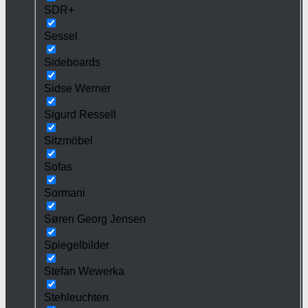
SDR+
Sessel
Sideboards
Sidse Werner
Sigurd Ressell
Sitzmöbel
Sofas
Sormani
Søren Georg Jensen
Spiegelbilder
Stefan Wewerka
Stehleuchten