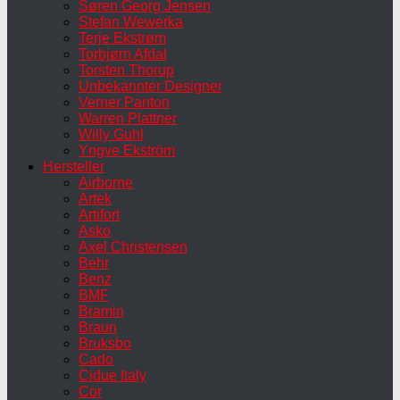
Søren Georg Jensen
Stefan Wewerka
Terje Ekstrøm
Torbjørn Afdal
Torsten Thorup
Unbekannter Designer
Verner Panton
Warren Plattner
Willy Guhl
Yngve Ekström
Hersteller
Airborne
Artek
Artifort
Asko
Axel Christensen
Behr
Benz
BMF
Bramin
Braun
Bruksbo
Cado
Cidue Italy
Cor