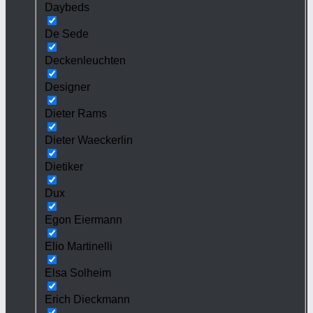
Daybeds
De Sede
Deckenleuchten
Designer
Dieter Rams
Dieter Waeckerlin
Dietiker
Dux
Egon Eiermann
Elio Martinelli
Elsa Solheim
Erich Dieckmann