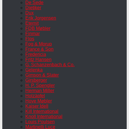
De Sede
Dietiker
Dux
Erik Jorgensen
Eternit
FDB Møbler
Finmar
Flos
Fog & Morup
France & Son
Fredericia
Fritz Hansen
G. Schanzenbach & Co.
Gelenka
Gimson & Slater
Girsberger
H. P. Spengler
Herman Miller
Holzäpfel
Hove Møbler
Kaiser Idell
Kill International
Knoll International
Louis Poulsen
Martinelli Luce