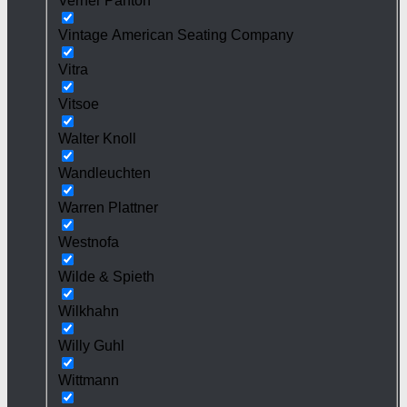
Verner Panton
Vintage American Seating Company
Vitra
Vitsoe
Walter Knoll
Wandleuchten
Warren Plattner
Westnofa
Wilde & Spieth
Wilkhahn
Willy Guhl
Wittmann