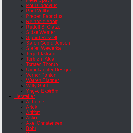
Peter Opsvik
Poul Cadovius
Poul Volther
Preben Fabricius
Reinhold Adolf
Rudolf B. Glatzel
Sidse Werner
Sigurd Ressell
Søren Georg Jensen
Stefan Wewerka
Terje Ekstrøm
Torbjørn Afdal
Torsten Thorup
Unbekannter Designer
Verner Panton
Warren Plattner
Willy Guhl
Yngve Ekström
Hersteller
Airborne
Artek
Artifort
Asko
Axel Christensen
Behr