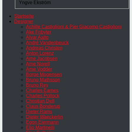
Yngve Ekström
Startseite
Designer
Achille Castiglioni & Pier Giacomo Castiglioni
Ake Fribyter
Alvar Aalto
André Vandenbeuck
Andreas Christen
Anton Lorenz
Arne Jacobsen
Arne Norell
Arne Vodder
Borge Mogensen
Bruno Mathsson
Bruno Rey
Charles Eames
Charles Pollock
Christian Dell
Claus Bonderup
Dieter Rams
Dieter Waeckerlin
Egon Eiermann
Elio Martinelli