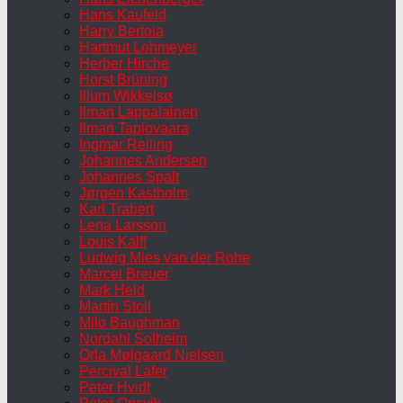
Hans Kaufeld
Harry Bertoia
Hartmut Lohmeyer
Herber Hirche
Horst Brüning
Illum Wikkelsø
Ilmari Lappalainen
Ilmari Tapiovaara
Ingmar Relling
Johannes Andersen
Johannes Spalt
Jørgen Kastholm
Karl Trabert
Lena Larsson
Louis Kalff
Ludwig Mies van der Rohe
Marcel Breuer
Mark Held
Martin Stoll
Milo Baughman
Nordahl Solheim
Orla Mølgaard Nielsen
Percival Lafer
Peter Hvidt