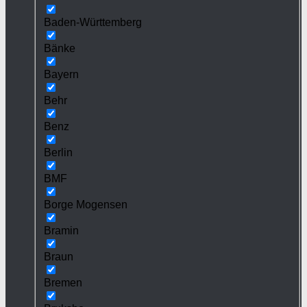
Baden-Württemberg
Bänke
Bayern
Behr
Benz
Berlin
BMF
Borge Mogensen
Bramin
Braun
Bremen