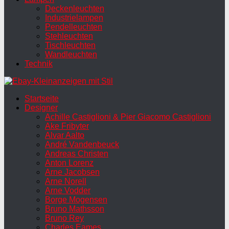
Deckenleuchten
Industrielampen
Pendelleuchten
Stehleuchten
Tischleuchten
Wandleuchten
Technik
Startseite
Designer
Achille Castiglioni & Pier Giacomo Castiglioni
Ake Fribyter
Alvar Aalto
André Vandenbeuck
Andreas Christen
Anton Lorenz
Arne Jacobsen
Arne Norell
Arne Vodder
Borge Mogensen
Bruno Mathsson
Bruno Rey
Charles Eames