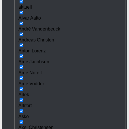
aktuell
Alvar Aalto
André Vandenbeuck
Andreas Christen
Anton Lorenz
Arne Jacobsen
Arne Norell
Arne Vodder
Artek
Artifort
Asko
Axel Christensen