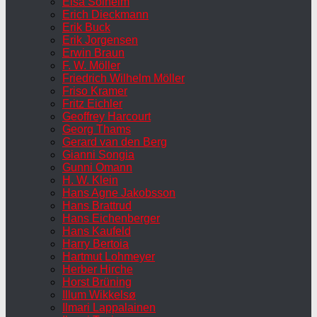
Elsa Solheim
Erich Dieckmann
Erik Buck
Erik Jorgensen
Erwin Braun
F. W. Möller
Friedrich Wilhelm Möller
Friso Kramer
Fritz Eichler
Geoffrey Harcourt
Georg Thams
Gerard van den Berg
Gianni Songia
Gunni Omann
H. W. Klein
Hans Agne Jakobsson
Hans Brattrud
Hans Eichenberger
Hans Kaufeld
Harry Bertoia
Hartmut Lohmeyer
Herber Hirche
Horst Brüning
Illum Wikkelsø
Ilmari Lappalainen