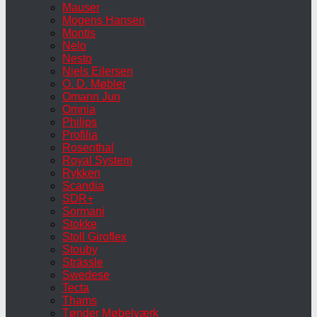
Mauser
Mogens Hansen
Montis
Nelo
Nesto
Niels Eilersen
O. D. Møbler
Omann Jun
Omnia
Philips
Profilia
Rosenthal
Royal System
Rykken
Scandia
SDR+
Sormani
Stokke
Stoll Giroflex
Stouby
Strässle
Swedese
Tecta
Thams
Tønder Møbelværk