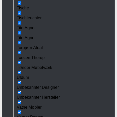
Tische
Tischleuchten
Tito Agnoli
Tito Agnoli
Torbjørn Afdal
Torsten Thorup
Tønder Møbelværk
Uldum
Unbekannter Designer
Unbekannter Hersteller
Vatne Møbler