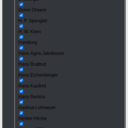
Gunni Omann
H. P. Spengler
H. W. Klein
Hamburg
Hans Agne Jakobsson
Hans Brattrud
Hans Eichenberger
Hans Kaufeld
Harry Bertoia
Hartmut Lohmeyer
Herber Hirche