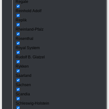
Regale
Reinhold Adolf
Replik
Rheinland-Pfalz
Rosenthal
Royal System
Rudolf B. Glatzel
Rykken
Saarland
Sachsen
Scandia
Schleswig-Holstein