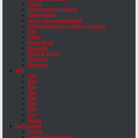
Uldum
Unbekannter Hersteller
Vatne Møbler
Vejen Polstermøbelfabrik
Vintage American Seating Company
Vitra
Vitsoe
Walter Knoll
Westnofa
Wilde & Spieth
Wilkhahn
Wittmann
Jahr
20er
30er
40er
50er
60er
70er
80er
90er
aktuell
Bundesland
Bayern
Baden-Württemberg