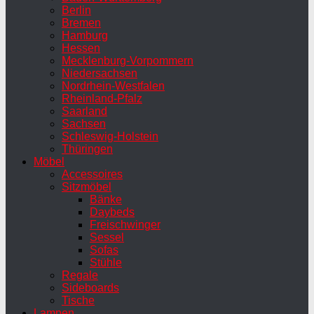
Berlin
Bremen
Hamburg
Hessen
Mecklenburg-Vorpommern
Niedersachsen
Nordrhein-Westfalen
Rheinland-Pfalz
Saarland
Sachsen
Schleswig-Holstein
Thüringen
Möbel
Accessoires
Sitzmöbel
Bänke
Daybeds
Freischwinger
Sessel
Sofas
Stühle
Regale
Sideboards
Tische
Lampen