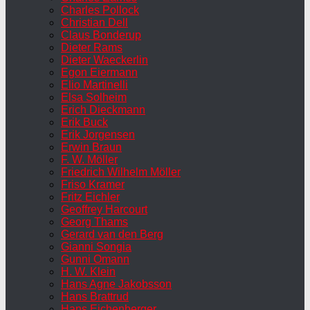
Charles Pollock
Christian Dell
Claus Bonderup
Dieter Rams
Dieter Waeckerlin
Egon Eiermann
Elio Martinelli
Elsa Solheim
Erich Dieckmann
Erik Buck
Erik Jorgensen
Erwin Braun
F. W. Möller
Friedrich Wilhelm Möller
Friso Kramer
Fritz Eichler
Geoffrey Harcourt
Georg Thams
Gerard van den Berg
Gianni Songia
Gunni Omann
H. W. Klein
Hans Agne Jakobsson
Hans Brattrud
Hans Eichenberger