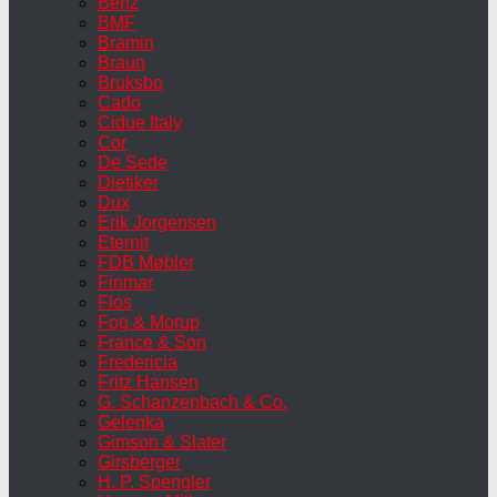
Benz
BMF
Bramin
Braun
Bruksbo
Cado
Cidue Italy
Cor
De Sede
Dietiker
Dux
Erik Jorgensen
Eternit
FDB Møbler
Finmar
Flos
Fog & Morup
France & Son
Fredericia
Fritz Hansen
G. Schanzenbach & Co.
Gelenka
Gimson & Slater
Girsberger
H. P. Spengler