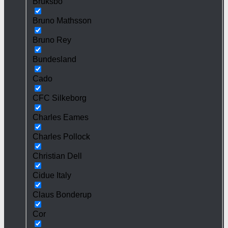
Bruksbo
Bruno Mathsson
Bruno Rey
Bundesland
Cado
CFC Silkeborg
Charles Eames
Charles Pollock
Christian Dell
Cidue Italy
Claus Bonderup
Cor