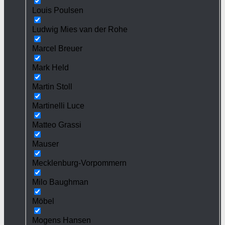
Louis Poulsen
Ludwig Mies van der Rohe
Marcel Breuer
Mark Held
Martin Stoll
Martinelli Luce
Matteo Grassi
Mauser
Mecklenburg-Vorpommern
Milo Baughman
Möbel
Mogens Hansen