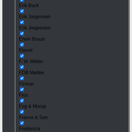
Erik Buck
Erik Jorgensen
Erik Jorgensen
Erwin Braun
Eternit
F. W. Möller
FDB Møbler
Finmar
Flos
Fog & Morup
France & Son
Fredericia