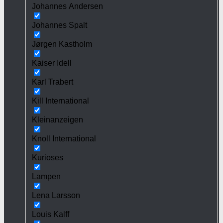
Johannes Andersen
Johannes Spalt
Jørgen Kastholm
Kaiser Idell
Karl Trabert
Kill International
Kleinanzeigen
Knoll International
Kurioses
Lampen
Lena Larsson
Louis Kalff