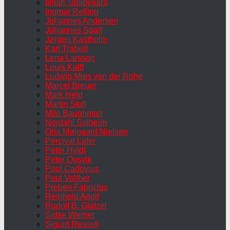
Ilmari Tapiovaara
Ingmar Relling
Johannes Andersen
Johannes Spalt
Jørgen Kastholm
Karl Trabert
Lena Larsson
Louis Kalff
Ludwig Mies van der Rohe
Marcel Breuer
Mark Held
Martin Stoll
Milo Baughman
Nordahl Solheim
Orla Mølgaard Nielsen
Percival Lafer
Peter Hvidt
Peter Opsvik
Poul Cadovius
Poul Volther
Preben Fabricius
Reinhold Adolf
Rudolf B. Glatzel
Sidse Werner
Sigurd Ressell