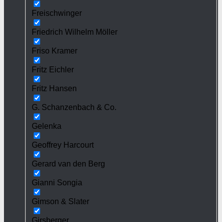
Freischwinger
Friedrich Wilhelm Möller
Friso Kramer
Fritz Eichler
Fritz Hansen
G. Schanzenbach & Co.
Gelenka
Geoffrey Harcourt
Gerard van den Berg
Gianni Songia
Gimson & Slater
Girsberger