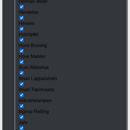
Herman Miller
Hersteller
Hessen
Holzäpfel
Horst Brüning
Hove Møbler
Illum Wikkelsø
Ilmari Lappalainen
Ilmari Tapiovaara
Industrielampen
Ingmar Relling
Jahr