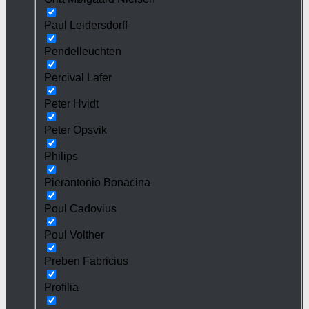
Paul Leidersdorff
Pendelleuchten
Percival Lafer
Peter Hvidt
Peter Opsvik
Philips
Pierantonio Bonacina
Poul Cadovius
Poul Volther
Preben Fabricius
Profilia