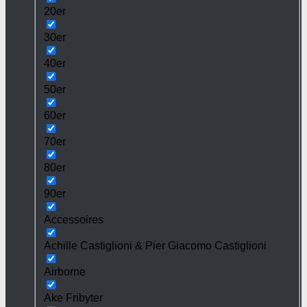
20er
30er
40er
50er
60er
70er
80er
90er
Accessoires
Achille Castiglioni & Pier Giacomo Castiglioni
Airborne
Ake Fribyter