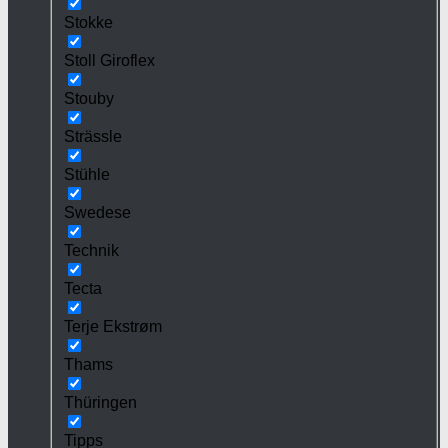
Stokke
Stoll Giroflex
Stouby
Strässle
Stühle
Swedese
Technik
Tecta
Terje Ekstrøm
Thams
Thüringen
Tipps