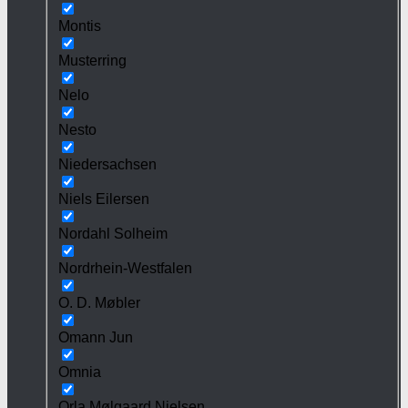
Montis
Musterring
Nelo
Nesto
Niedersachsen
Niels Eilersen
Nordahl Solheim
Nordrhein-Westfalen
O. D. Møbler
Omann Jun
Omnia
Orla Mølgaard Nielsen