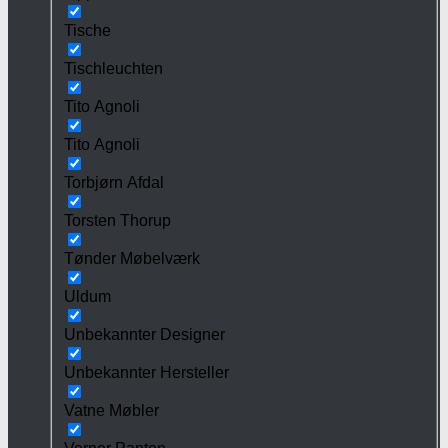
Tische
Tischleuchten
Tito Agnoli
Tito Agnoli
Torbjørn Afdal
Torsten Thorup
Tønder Møbelværk
Uldum
Unbekannter Designer
Unbekannter Hersteller
Vatne Møbler