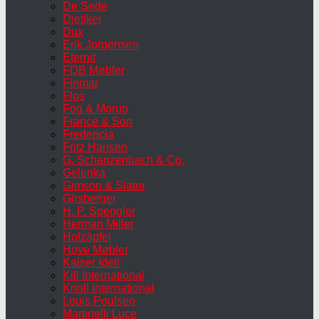
De Sede
Dietiker
Dux
Erik Jorgensen
Eternit
FDB Møbler
Finmar
Flos
Fog & Morup
France & Son
Fredericia
Fritz Hansen
G. Schanzenbach & Co.
Gelenka
Gimson & Slater
Girsberger
H. P. Spengler
Herman Miller
Holzäpfel
Hove Møbler
Kaiser Idell
Kill International
Knoll International
Louis Poulsen
Martinelli Luce