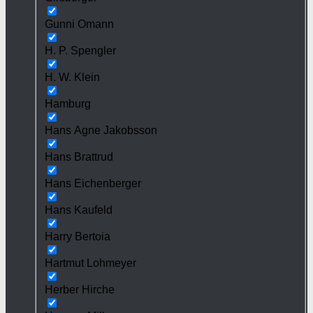
Gunni Omann
H. P. Spengler
H. W. Klein
Hamburg
Hans Agne Jakobsson
Hans Brattrud
Hans Eichenberger
Hans Kaufeld
Harry Bertoia
Hartmut Lohmeyer
Herber Hirche