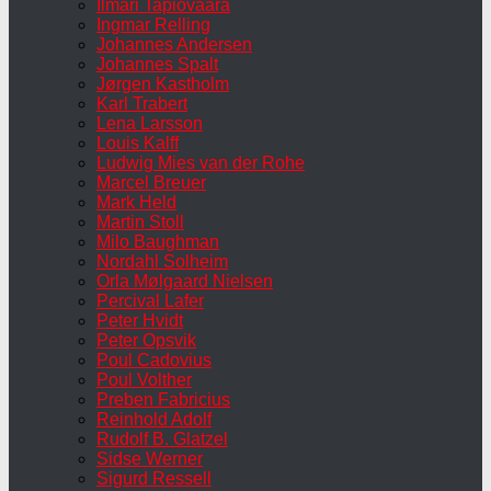
Ilmari Tapiovaara
Ingmar Relling
Johannes Andersen
Johannes Spalt
Jørgen Kastholm
Karl Trabert
Lena Larsson
Louis Kalff
Ludwig Mies van der Rohe
Marcel Breuer
Mark Held
Martin Stoll
Milo Baughman
Nordahl Solheim
Orla Mølgaard Nielsen
Percival Lafer
Peter Hvidt
Peter Opsvik
Poul Cadovius
Poul Volther
Preben Fabricius
Reinhold Adolf
Rudolf B. Glatzel
Sidse Werner
Sigurd Ressell