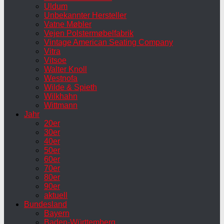
Uldum
Unbekannter Hersteller
Vatne Møbler
Vejen Polstermøbelfabrik
Vintage American Seating Company
Vitra
Vitsoe
Walter Knoll
Westnofa
Wilde & Spieth
Wilkhahn
Wittmann
Jahr
20er
30er
40er
50er
60er
70er
80er
90er
aktuell
Bundesland
Bayern
Baden-Württemberg