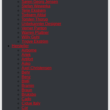
Søren Georg Jensen
Stefan Wewerka
Terje Ekstrøm
Torbjørn Afdal
Torsten Thorup
Unbekannter Designer
Verner Panton
Warren Plattner
Willy Guhl
Yngve Ekström
Hersteller
Airborne
Artek
Artifort
Asko
Axel Christensen
Behr
Benz
BMF
Bramin
Braun
Bruksbo
Cado
Cidue Italy
Cor