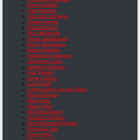
Hans Kaufeld
Harry Bertoia
Hartmut Lohmeyer
Herber Hirche
Horst Brüning
Illum Wikkelsø
Ilmari Lappalainen
Ilmari Tapiovaara
Ingmar Relling
Johannes Andersen
Johannes Spalt
Jørgen Kastholm
Karl Trabert
Lena Larsson
Louis Kalff
Ludwig Mies van der Rohe
Marcel Breuer
Mark Held
Martin Stoll
Milo Baughman
Nordahl Solheim
Orla Mølgaard Nielsen
Percival Lafer
Peter Hvidt