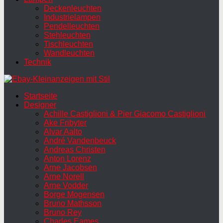
Deckenleuchten
Industrielampen
Pendelleuchten
Stehleuchten
Tischleuchten
Wandleuchten
Technik
Startseite
Designer
Achille Castiglioni & Pier Giacomo Castiglioni
Ake Fribyter
Alvar Aalto
André Vandenbeuck
Andreas Christen
Anton Lorenz
Arne Jacobsen
Arne Norell
Arne Vodder
Borge Mogensen
Bruno Mathsson
Bruno Rey
Charles Eames