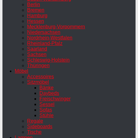
Berlin
Bremen
Hamburg
Hessen
Mecklenburg-Vorpommern
Niedersachsen
Nordrhein-Westfalen
Rheinland-Pfalz
Saarland
Sachsen
Schleswig-Holstein
Thüringen
Möbel
Accessoires
Sitzmöbel
Bänke
Daybeds
Freischwinger
Sessel
Sofas
Stühle
Regale
Sideboards
Tische
Lampen