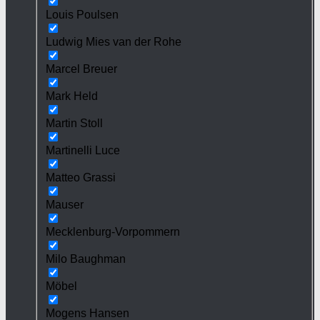
Louis Poulsen
Ludwig Mies van der Rohe
Marcel Breuer
Mark Held
Martin Stoll
Martinelli Luce
Matteo Grassi
Mauser
Mecklenburg-Vorpommern
Milo Baughman
Möbel
Mogens Hansen