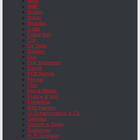
Benz
BMF
Bramin
Braun
Bruksbo
Cado
Cidue Italy
Cor
De Sede
Dietiker
Dux
Erik Jorgensen
Eternit
FDB Møbler
Finmar
Flos
Fog & Morup
France & Son
Fredericia
Fritz Hansen
G. Schanzenbach & Co.
Gelenka
Gimson & Slater
Girsberger
H. P. Spengler