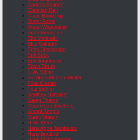
Charles Pollock
Christian Dell
Claus Bonderup
Dieter Rams
Dieter Waeckerlin
Egon Eiermann
Elio Martinelli
Elsa Solheim
Erich Dieckmann
Erik Buck
Erik Jorgensen
Erwin Braun
F. W. Möller
Friedrich Wilhelm Möller
Friso Kramer
Fritz Eichler
Geoffrey Harcourt
Georg Thams
Gerard van den Berg
Gianni Songia
Gunni Omann
H. W. Klein
Hans Agne Jakobsson
Hans Brattrud
Hans Eichenberger