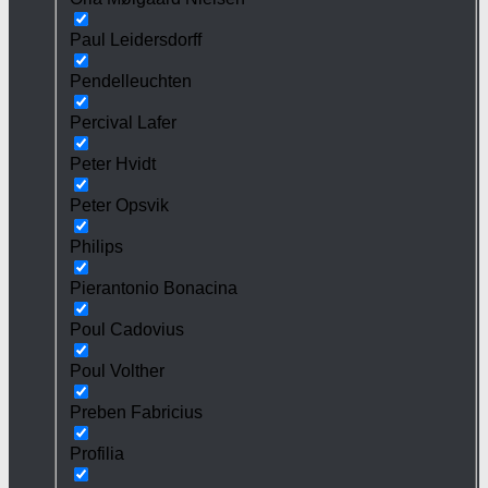
Paul Leidersdorff
Pendelleuchten
Percival Lafer
Peter Hvidt
Peter Opsvik
Philips
Pierantonio Bonacina
Poul Cadovius
Poul Volther
Preben Fabricius
Profilia