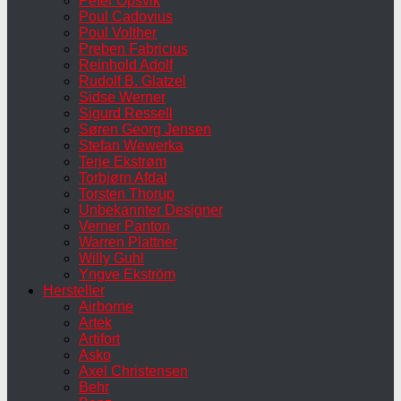
Peter Opsvik
Poul Cadovius
Poul Volther
Preben Fabricius
Reinhold Adolf
Rudolf B. Glatzel
Sidse Werner
Sigurd Ressell
Søren Georg Jensen
Stefan Wewerka
Terje Ekstrøm
Torbjørn Afdal
Torsten Thorup
Unbekannter Designer
Verner Panton
Warren Plattner
Willy Guhl
Yngve Ekström
Hersteller
Airborne
Artek
Artifort
Asko
Axel Christensen
Behr