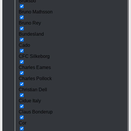
Bruksbo
Bruno Mathsson
Bruno Rey
Bundesland
Cado
CFC Silkeborg
Charles Eames
Charles Pollock
Christian Dell
Cidue Italy
Claus Bonderup
Cor