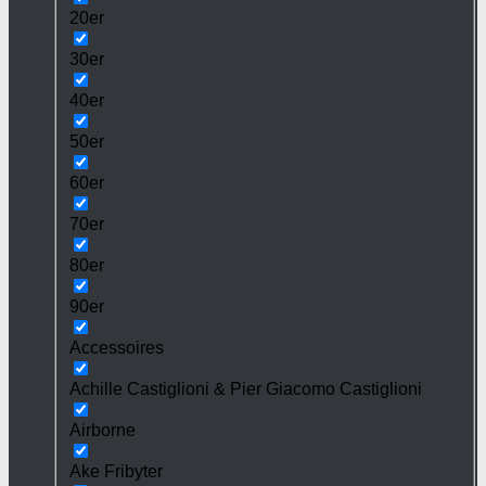
20er
30er
40er
50er
60er
70er
80er
90er
Accessoires
Achille Castiglioni & Pier Giacomo Castiglioni
Airborne
Ake Fribyter