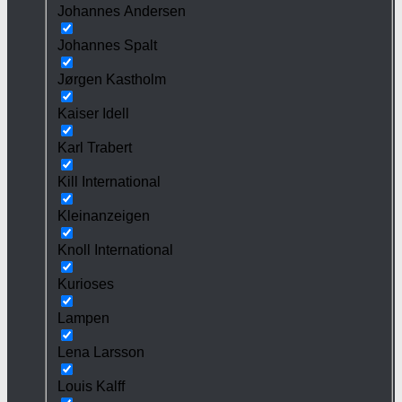
Johannes Andersen
Johannes Spalt
Jørgen Kastholm
Kaiser Idell
Karl Trabert
Kill International
Kleinanzeigen
Knoll International
Kurioses
Lampen
Lena Larsson
Louis Kalff