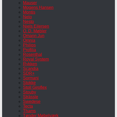
Mauser
Mogens Hansen
Montis
Nelo
Nesto
Niels Eilersen
O. D. Møbler
Omann Jun
Omnia
Philips
Profilia
Rosenthal
Royal System
Rykken
Scandia
SDR+
Sormani
Stokke
Stoll Giroflex
Stouby
Strässle
Swedese
Tecta
Thams
Tønder Møbelværk