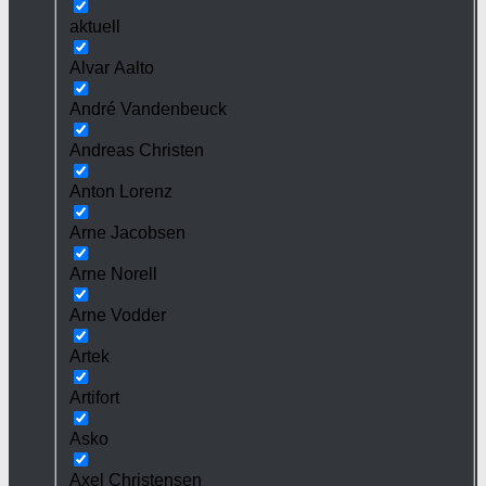
aktuell
Alvar Aalto
André Vandenbeuck
Andreas Christen
Anton Lorenz
Arne Jacobsen
Arne Norell
Arne Vodder
Artek
Artifort
Asko
Axel Christensen