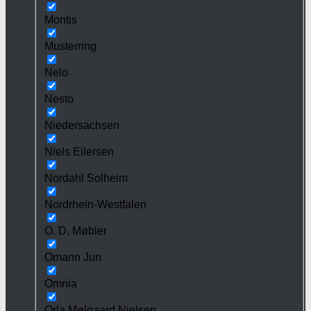
Montis
Musterring
Nelo
Nesto
Niedersachsen
Niels Eilersen
Nordahl Solheim
Nordrhein-Westfalen
O. D. Møbler
Omann Jun
Omnia
Orla Mølgaard Nielsen