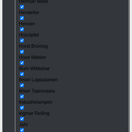
Herman Miller
Hersteller
Hessen
Holzäpfel
Horst Brüning
Hove Møbler
Illum Wikkelsø
Ilmari Lappalainen
Ilmari Tapiovaara
Industrielampen
Ingmar Relling
Jahr