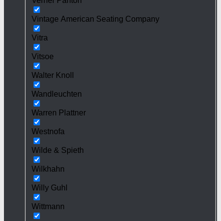
Verner Panton
Vintage American Seating Company
Vitra
Vitsoe
Walter Knoll
Wandleuchten
Warren Plattner
Westnofa
Wilde & Spieth
Wilkhahn
Willy Guhl
Wittmann