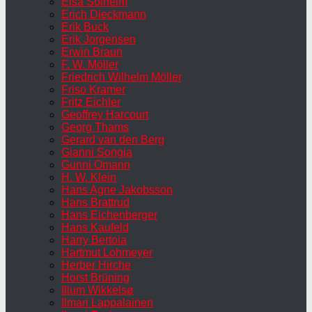
Elsa Solheim
Erich Dieckmann
Erik Buck
Erik Jorgensen
Erwin Braun
F. W. Möller
Friedrich Wilhelm Möller
Friso Kramer
Fritz Eichler
Geoffrey Harcourt
Georg Thams
Gerard van den Berg
Gianni Songia
Gunni Omann
H. W. Klein
Hans Agne Jakobsson
Hans Brattrud
Hans Eichenberger
Hans Kaufeld
Harry Bertoia
Hartmut Lohmeyer
Herber Hirche
Horst Brüning
Illum Wikkelsø
Ilmari Lappalainen