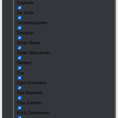
Daybeds
De Sede
Deckenleuchten
Designer
Dieter Rams
Dieter Waeckerlin
Dietiker
Dux
Egon Eiermann
Elio Martinelli
Elsa Solheim
Erich Dieckmann