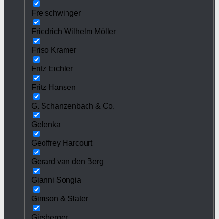
Freischwinger
Friedrich Wilhelm Möller
Friso Kramer
Fritz Eichler
Fritz Hansen
G. Schanzenbach & Co.
Gelenka
Geoffrey Harcourt
Gerard van den Berg
Gianni Songia
Gimson & Slater
Girsberger