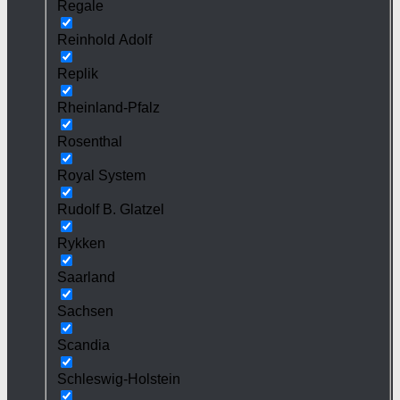
Regale
Reinhold Adolf
Replik
Rheinland-Pfalz
Rosenthal
Royal System
Rudolf B. Glatzel
Rykken
Saarland
Sachsen
Scandia
Schleswig-Holstein