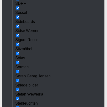
SDR+
Sessel
Sideboards
Sidse Werner
Sigurd Ressell
Sitzmöbel
Sofas
Sormani
Søren Georg Jensen
Spiegelbilder
Stefan Wewerka
Stehleuchten