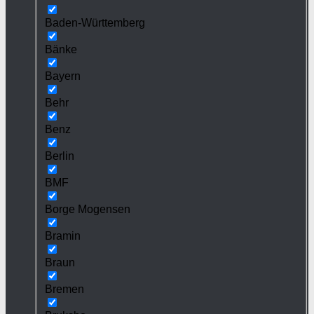
Baden-Württemberg
Bänke
Bayern
Behr
Benz
Berlin
BMF
Borge Mogensen
Bramin
Braun
Bremen