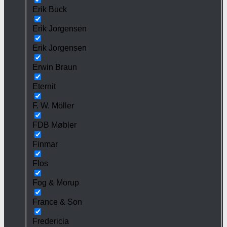
Erik Buck
Erik Jorgensen
Erik Jorgensen
Erwin Braun
Eternit
F. W. Möller
FDB Møbler
Finmar
Flos
Fog & Morup
France & Son
Fredericia