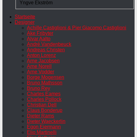
Yngve Ekström
Startseite
Designer
Achille Castiglioni & Pier Giacomo Castiglioni
Ake Fribyter
Alvar Aalto
André Vandenbeuck
Andreas Christen
Anton Lorenz
Arne Jacobsen
Arne Norell
Arne Vodder
Borge Mogensen
Bruno Mathsson
Bruno Rey
Charles Eames
Charles Pollock
Christian Dell
Claus Bonderup
Dieter Rams
Dieter Waeckerlin
Egon Eiermann
Elio Martinelli