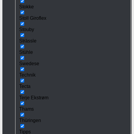
Stokke
Stoll Giroflex
Stouby
Strässle
Stühle
Swedese
Technik
Tecta
Terje Ekstrøm
Thams
Thüringen
Tipps