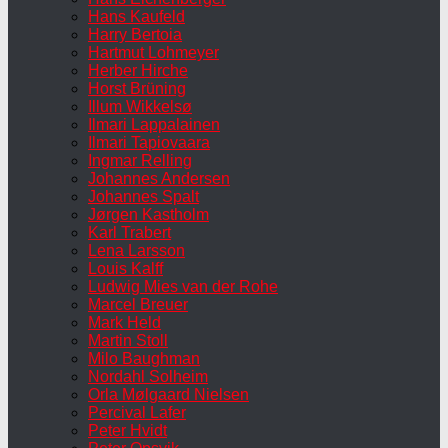
Hans Kaufeld
Harry Bertoia
Hartmut Lohmeyer
Herber Hirche
Horst Brüning
Illum Wikkelsø
Ilmari Lappalainen
Ilmari Tapiovaara
Ingmar Relling
Johannes Andersen
Johannes Spalt
Jørgen Kastholm
Karl Trabert
Lena Larsson
Louis Kalff
Ludwig Mies van der Rohe
Marcel Breuer
Mark Held
Martin Stoll
Milo Baughman
Nordahl Solheim
Orla Mølgaard Nielsen
Percival Lafer
Peter Hvidt