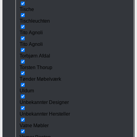
Tische
Tischleuchten
Tito Agnoli
Tito Agnoli
Torbjørn Afdal
Torsten Thorup
Tønder Møbelværk
Uldum
Unbekannter Designer
Unbekannter Hersteller
Vatne Møbler