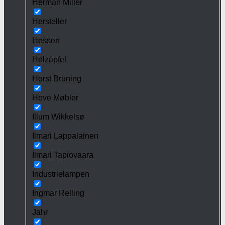
Herman Miller
Hersteller
Hessen
Holzäpfel
Horst Brüning
Hove Møbler
Illum Wikkelsø
Ilmari Lappalainen
Ilmari Tapiovaara
Industrielampen
Ingmar Relling
Jahr