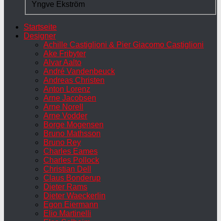
Yngve Ekström
Startseite
Designer
Achille Castiglioni & Pier Giacomo Castiglioni
Ake Fribyter
Alvar Aalto
André Vandenbeuck
Andreas Christen
Anton Lorenz
Arne Jacobsen
Arne Norell
Arne Vodder
Borge Mogensen
Bruno Mathsson
Bruno Rey
Charles Eames
Charles Pollock
Christian Dell
Claus Bonderup
Dieter Rams
Dieter Waeckerlin
Egon Eiermann
Elio Martinelli