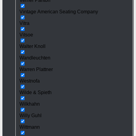
Verner Panton
Vintage American Seating Company
Vitra
Vitsoe
Walter Knoll
Wandleuchten
Warren Plattner
Westnofa
Wilde & Spieth
Wilkhahn
Willy Guhl
Wittmann