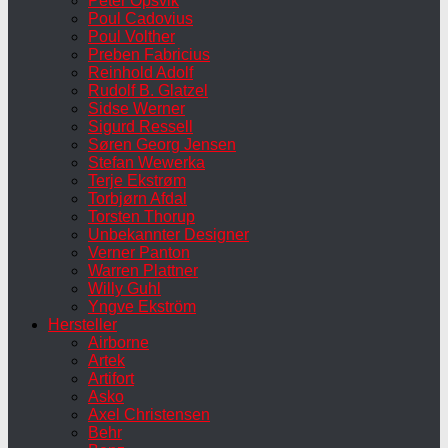
Peter Opsvik
Poul Cadovius
Poul Volther
Preben Fabricius
Reinhold Adolf
Rudolf B. Glatzel
Sidse Werner
Sigurd Ressell
Søren Georg Jensen
Stefan Wewerka
Terje Ekstrøm
Torbjørn Afdal
Torsten Thorup
Unbekannter Designer
Verner Panton
Warren Plattner
Willy Guhl
Yngve Ekström
Hersteller
Airborne
Artek
Artifort
Asko
Axel Christensen
Behr