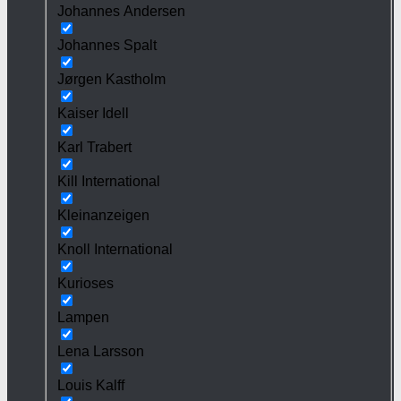
Johannes Andersen
Johannes Spalt
Jørgen Kastholm
Kaiser Idell
Karl Trabert
Kill International
Kleinanzeigen
Knoll International
Kurioses
Lampen
Lena Larsson
Louis Kalff