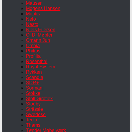
Mauser
Mogens Hansen
Montis
Nelo
Nesto
Niels Eilersen
O. D. Møbler
Omann Jun
Omnia
Philips
Profilia
Rosenthal
Royal System
Rykken
Scandia
SDR+
Sormani
Stokke
Stoll Giroflex
Stouby
Strässle
Swedese
Tecta
Thams
Tønder Møbelværk