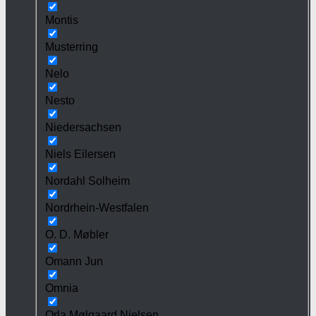
Montis
Musterring
Nelo
Nesto
Niedersachsen
Niels Eilersen
Nordahl Solheim
Nordrhein-Westfalen
O. D. Møbler
Omann Jun
Omnia
Orla Mølgaard Nielsen