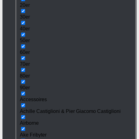
20er
30er
40er
50er
60er
70er
80er
90er
Accessoires
Achille Castiglioni & Pier Giacomo Castiglioni
Airborne
Ake Fribyter