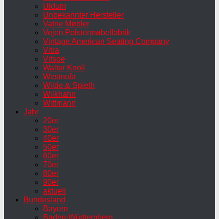
Uldum
Unbekannter Hersteller
Vatne Møbler
Vejen Polstermøbelfabrik
Vintage American Seating Company
Vitra
Vitsoe
Walter Knoll
Westnofa
Wilde & Spieth
Wilkhahn
Wittmann
Jahr
20er
30er
40er
50er
60er
70er
80er
90er
aktuell
Bundesland
Bayern
Baden-Württemberg