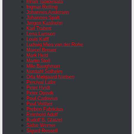
Ilmari Tapiovaara
Ingmar Relling
Johannes Andersen
Johannes Spalt
Jørgen Kastholm
Karl Trabert
Lena Larsson
Louis Kalff
Ludwig Mies van der Rohe
Marcel Breuer
Mark Held
Martin Stoll
Milo Baughman
Nordahl Solheim
Orla Mølgaard Nielsen
Percival Lafer
Peter Hvidt
Peter Opsvik
Poul Cadovius
Poul Volther
Preben Fabricius
Reinhold Adolf
Rudolf B. Glatzel
Sidse Werner
Sigurd Ressell