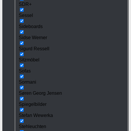
SDR+
Sessel
Sideboards
Sidse Werner
Sigurd Ressell
Sitzmöbel
Sofas
Sormani
Søren Georg Jensen
Spiegelbilder
Stefan Wewerka
Stehleuchten