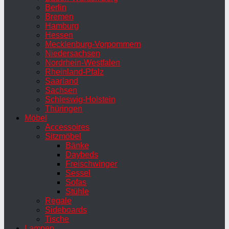
Berlin
Bremen
Hamburg
Hessen
Mecklenburg-Vorpommern
Niedersachsen
Nordrhein-Westfalen
Rheinland-Pfalz
Saarland
Sachsen
Schleswig-Holstein
Thüringen
Möbel
Accessoires
Sitzmöbel
Bänke
Daybeds
Freischwinger
Sessel
Sofas
Stühle
Regale
Sideboards
Tische
Lampen