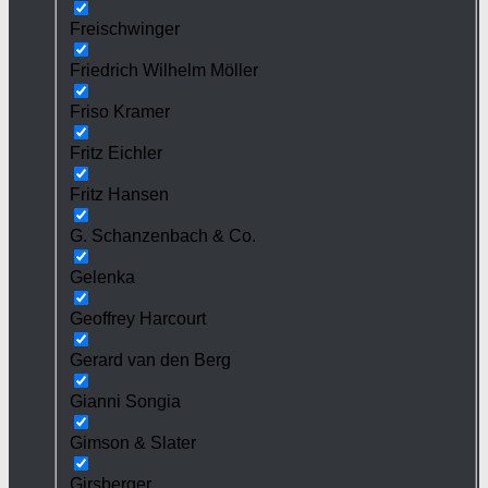
Freischwinger
Friedrich Wilhelm Möller
Friso Kramer
Fritz Eichler
Fritz Hansen
G. Schanzenbach & Co.
Gelenka
Geoffrey Harcourt
Gerard van den Berg
Gianni Songia
Gimson & Slater
Girsberger