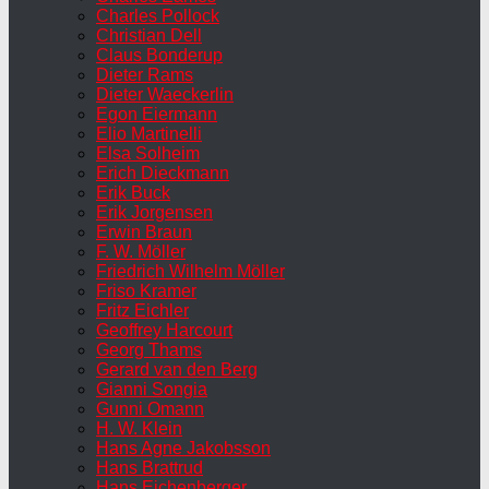
Charles Pollock
Christian Dell
Claus Bonderup
Dieter Rams
Dieter Waeckerlin
Egon Eiermann
Elio Martinelli
Elsa Solheim
Erich Dieckmann
Erik Buck
Erik Jorgensen
Erwin Braun
F. W. Möller
Friedrich Wilhelm Möller
Friso Kramer
Fritz Eichler
Geoffrey Harcourt
Georg Thams
Gerard van den Berg
Gianni Songia
Gunni Omann
H. W. Klein
Hans Agne Jakobsson
Hans Brattrud
Hans Eichenberger