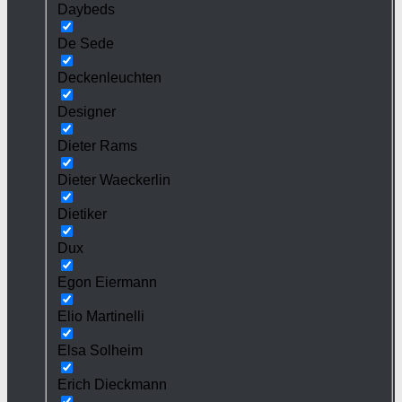
Daybeds
De Sede
Deckenleuchten
Designer
Dieter Rams
Dieter Waeckerlin
Dietiker
Dux
Egon Eiermann
Elio Martinelli
Elsa Solheim
Erich Dieckmann