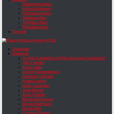
Deckenleuchten
Industrielampen
Pendelleuchten
Stehleuchten
Tischleuchten
Wandleuchten
Technik
Startseite
Designer
Achille Castiglioni & Pier Giacomo Castiglioni
Ake Fribyter
Alvar Aalto
André Vandenbeuck
Andreas Christen
Anton Lorenz
Arne Jacobsen
Arne Norell
Arne Vodder
Borge Mogensen
Bruno Mathsson
Bruno Rey
Charles Eames