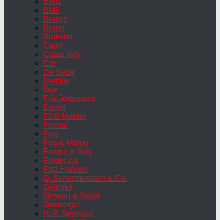
Benz
BMF
Bramin
Braun
Bruksbo
Cado
Cidue Italy
Cor
De Sede
Dietiker
Dux
Erik Jorgensen
Eternit
FDB Møbler
Finmar
Flos
Fog & Morup
France & Son
Fredericia
Fritz Hansen
G. Schanzenbach & Co.
Gelenka
Gimson & Slater
Girsberger
H. P. Spengler