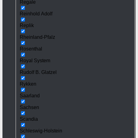
Regale
Reinhold Adolf
Replik
Rheinland-Pfalz
Rosenthal
Royal System
Rudolf B. Glatzel
Rykken
Saarland
Sachsen
Scandia
Schleswig-Holstein