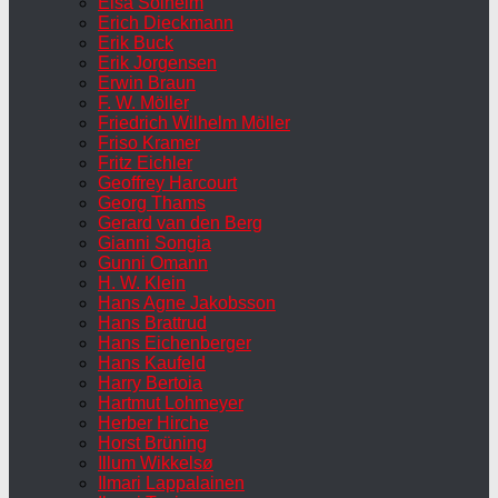
Elsa Solheim
Erich Dieckmann
Erik Buck
Erik Jorgensen
Erwin Braun
F. W. Möller
Friedrich Wilhelm Möller
Friso Kramer
Fritz Eichler
Geoffrey Harcourt
Georg Thams
Gerard van den Berg
Gianni Songia
Gunni Omann
H. W. Klein
Hans Agne Jakobsson
Hans Brattrud
Hans Eichenberger
Hans Kaufeld
Harry Bertoia
Hartmut Lohmeyer
Herber Hirche
Horst Brüning
Illum Wikkelsø
Ilmari Lappalainen