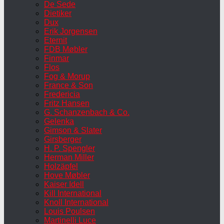
De Sede
Dietiker
Dux
Erik Jorgensen
Eternit
FDB Møbler
Finmar
Flos
Fog & Morup
France & Son
Fredericia
Fritz Hansen
G. Schanzenbach & Co.
Gelenka
Gimson & Slater
Girsberger
H. P. Spengler
Herman Miller
Holzäpfel
Hove Møbler
Kaiser Idell
Kill International
Knoll International
Louis Poulsen
Martinelli Luce