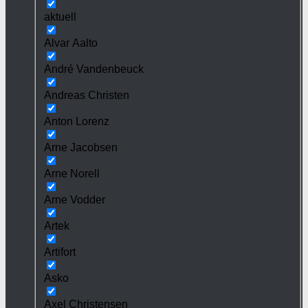
aktuell
Alvar Aalto
André Vandenbeuck
Andreas Christen
Anton Lorenz
Arne Jacobsen
Arne Norell
Arne Vodder
Artek
Artifort
Asko
Axel Christensen