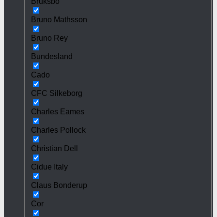
Bruksbo
Bruno Mathsson
Bruno Rey
Bundesland
Cado
CFC Silkeborg
Charles Eames
Charles Pollock
Christian Dell
Cidue Italy
Claus Bonderup
Cor