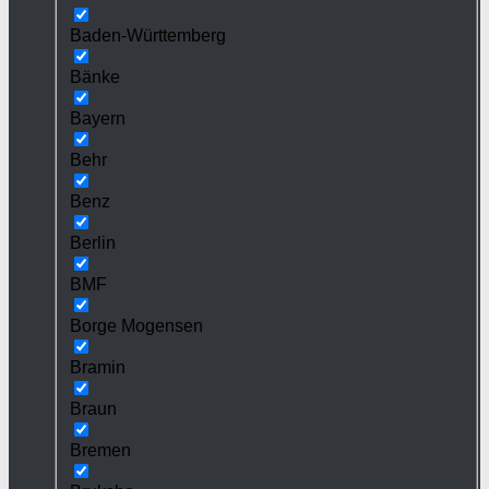
Baden-Württemberg
Bänke
Bayern
Behr
Benz
Berlin
BMF
Borge Mogensen
Bramin
Braun
Bremen