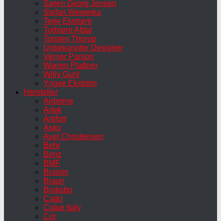
Søren Georg Jensen
Stefan Wewerka
Terje Ekstrøm
Torbjørn Afdal
Torsten Thorup
Unbekannter Designer
Verner Panton
Warren Plattner
Willy Guhl
Yngve Ekström
Hersteller
Airborne
Artek
Artifort
Asko
Axel Christensen
Behr
Benz
BMF
Bramin
Braun
Bruksbo
Cado
Cidue Italy
Cor