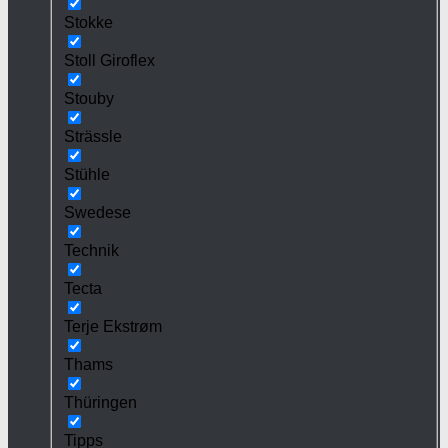
Stokke
Stoll Giroflex
Stouby
Strässle
Stühle
Swedese
Technik
Tecta
Terje Ekstrøm
Thams
Thüringen
Tipps