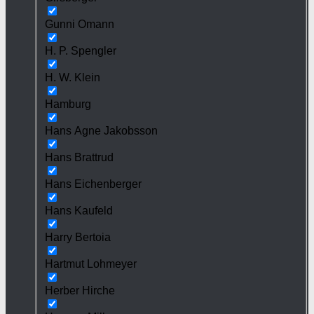
Gunni Omann
H. P. Spengler
H. W. Klein
Hamburg
Hans Agne Jakobsson
Hans Brattrud
Hans Eichenberger
Hans Kaufeld
Harry Bertoia
Hartmut Lohmeyer
Herber Hirche