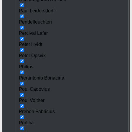
Paul Leidersdorff
Pendelleuchten
Percival Lafer
Peter Hvidt
Peter Opsvik
Philips
Pierantonio Bonacina
Poul Cadovius
Poul Volther
Preben Fabricius
Profilia