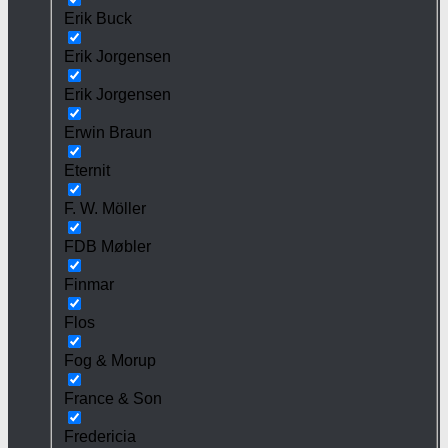
Erik Buck
Erik Jorgensen
Erik Jorgensen
Erwin Braun
Eternit
F. W. Möller
FDB Møbler
Finmar
Flos
Fog & Morup
France & Son
Fredericia