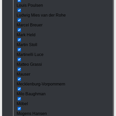
Louis Poulsen
Ludwig Mies van der Rohe
Marcel Breuer
Mark Held
Martin Stoll
Martinelli Luce
Matteo Grassi
Mauser
Mecklenburg-Vorpommern
Milo Baughman
Möbel
Mogens Hansen