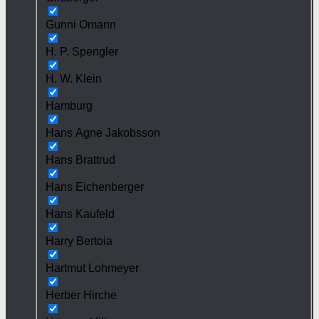
Gunni Omann
H. P. Spengler
H. W. Klein
Hamburg
Hans Agne Jakobsson
Hans Brattrud
Hans Eichenberger
Hans Kaufeld
Harry Bertoia
Hartmut Lohmeyer
Herber Hirche