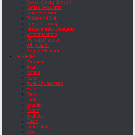
Søren Georg Jensen
Stefan Wewerka
Terje Ekstrøm
Torbjørn Afdal
Torsten Thorup
Unbekannter Designer
Verner Panton
Warren Plattner
Willy Guhl
Yngve Ekström
Hersteller
Airborne
Artek
Artifort
Asko
Axel Christensen
Behr
Benz
BMF
Bramin
Braun
Bruksbo
Cado
Cidue Italy
Cor