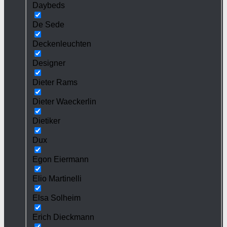
Daybeds
De Sede
Deckenleuchten
Designer
Dieter Rams
Dieter Waeckerlin
Dietiker
Dux
Egon Eiermann
Elio Martinelli
Elsa Solheim
Erich Dieckmann