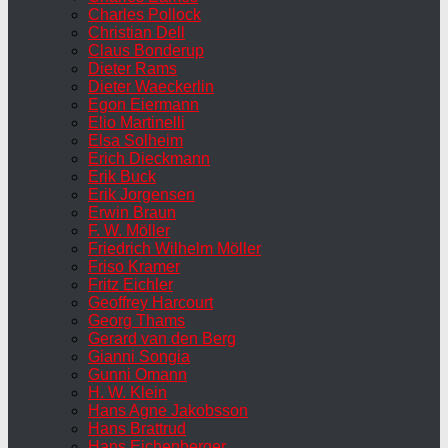
Charles Pollock
Christian Dell
Claus Bonderup
Dieter Rams
Dieter Waeckerlin
Egon Eiermann
Elio Martinelli
Elsa Solheim
Erich Dieckmann
Erik Buck
Erik Jorgensen
Erwin Braun
F. W. Möller
Friedrich Wilhelm Möller
Friso Kramer
Fritz Eichler
Geoffrey Harcourt
Georg Thams
Gerard van den Berg
Gianni Songia
Gunni Omann
H. W. Klein
Hans Agne Jakobsson
Hans Brattrud
Hans Eichenberger