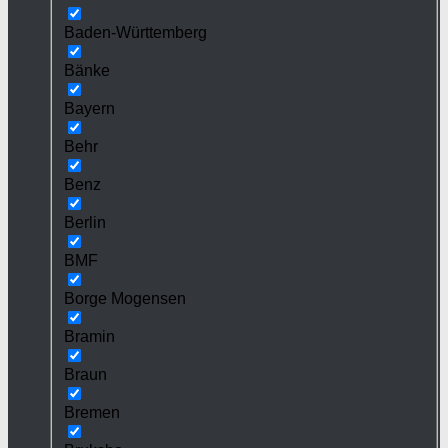
Baden-Württemberg
Bänke
Bayern
Behr
Benz
Berlin
BMF
Borge Mogensen
Bramin
Braun
Bremen