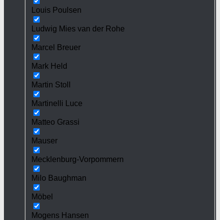
Louis Poulsen
Ludwig Mies van der Rohe
Marcel Breuer
Mark Held
Martin Stoll
Martinelli Luce
Matteo Grassi
Mauser
Mecklenburg-Vorpommern
Milo Baughman
Möbel
Mogens Hansen