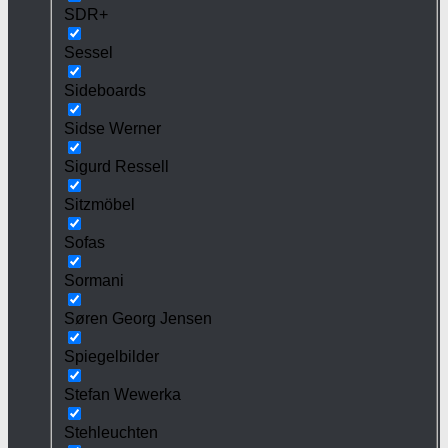
SDR+
Sessel
Sideboards
Sidse Werner
Sigurd Ressell
Sitzmöbel
Sofas
Sormani
Søren Georg Jensen
Spiegelbilder
Stefan Wewerka
Stehleuchten