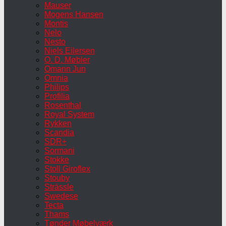
Mauser
Mogens Hansen
Montis
Nelo
Nesto
Niels Eilersen
O. D. Møbler
Omann Jun
Omnia
Philips
Profilia
Rosenthal
Royal System
Rykken
Scandia
SDR+
Sormani
Stokke
Stoll Giroflex
Stouby
Strässle
Swedese
Tecta
Thams
Tønder Møbelværk