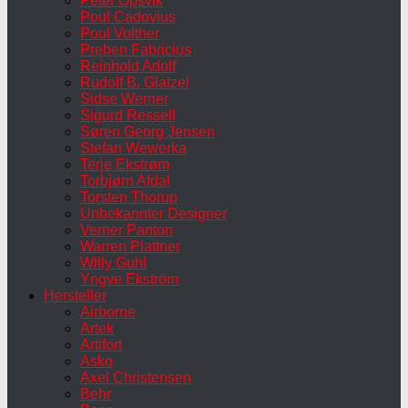
Peter Opsvik
Poul Cadovius
Poul Volther
Preben Fabricius
Reinhold Adolf
Rudolf B. Glatzel
Sidse Werner
Sigurd Ressell
Søren Georg Jensen
Stefan Wewerka
Terje Ekstrøm
Torbjørn Afdal
Torsten Thorup
Unbekannter Designer
Verner Panton
Warren Plattner
Willy Guhl
Yngve Ekström
Hersteller
Airborne
Artek
Artifort
Asko
Axel Christensen
Behr