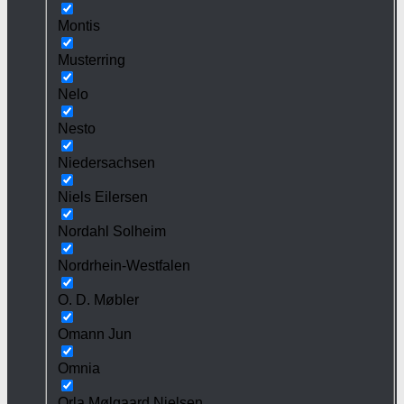
Montis
Musterring
Nelo
Nesto
Niedersachsen
Niels Eilersen
Nordahl Solheim
Nordrhein-Westfalen
O. D. Møbler
Omann Jun
Omnia
Orla Mølgaard Nielsen