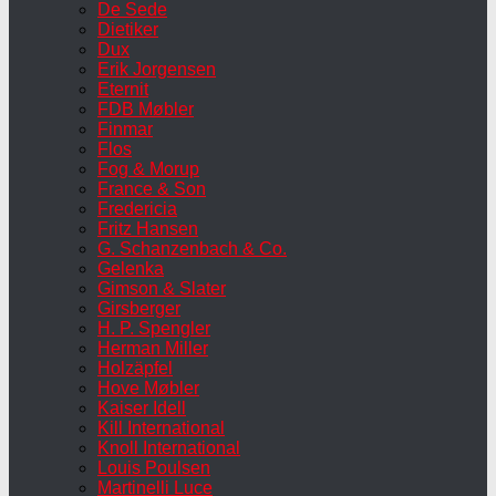
De Sede
Dietiker
Dux
Erik Jorgensen
Eternit
FDB Møbler
Finmar
Flos
Fog & Morup
France & Son
Fredericia
Fritz Hansen
G. Schanzenbach & Co.
Gelenka
Gimson & Slater
Girsberger
H. P. Spengler
Herman Miller
Holzäpfel
Hove Møbler
Kaiser Idell
Kill International
Knoll International
Louis Poulsen
Martinelli Luce