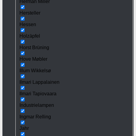
Herman Miller
Hersteller
Hessen
Holzäpfel
Horst Brüning
Hove Møbler
Illum Wikkelsø
Ilmari Lappalainen
Ilmari Tapiovaara
Industrielampen
Ingmar Relling
Jahr