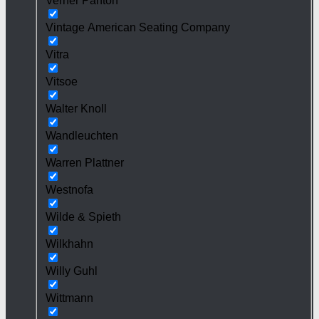
Verner Panton
Vintage American Seating Company
Vitra
Vitsoe
Walter Knoll
Wandleuchten
Warren Plattner
Westnofa
Wilde & Spieth
Wilkhahn
Willy Guhl
Wittmann