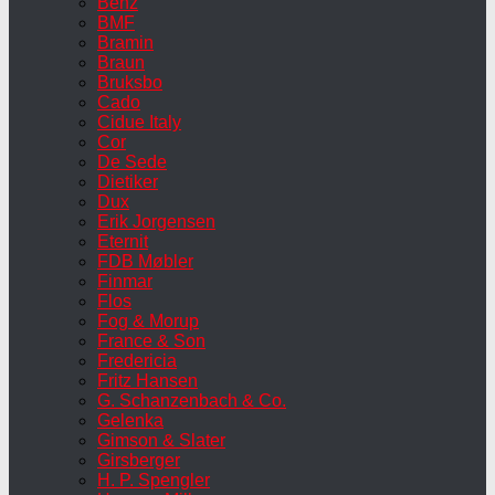
Benz
BMF
Bramin
Braun
Bruksbo
Cado
Cidue Italy
Cor
De Sede
Dietiker
Dux
Erik Jorgensen
Eternit
FDB Møbler
Finmar
Flos
Fog & Morup
France & Son
Fredericia
Fritz Hansen
G. Schanzenbach & Co.
Gelenka
Gimson & Slater
Girsberger
H. P. Spengler