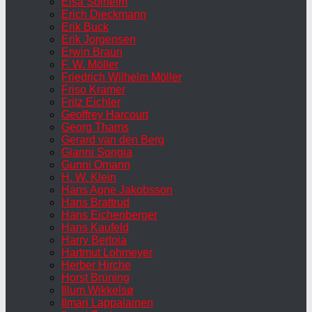
Elsa Solheim
Erich Dieckmann
Erik Buck
Erik Jorgensen
Erwin Braun
F. W. Möller
Friedrich Wilhelm Möller
Friso Kramer
Fritz Eichler
Geoffrey Harcourt
Georg Thams
Gerard van den Berg
Gianni Songia
Gunni Omann
H. W. Klein
Hans Agne Jakobsson
Hans Brattrud
Hans Eichenberger
Hans Kaufeld
Harry Bertoia
Hartmut Lohmeyer
Herber Hirche
Horst Brüning
Illum Wikkelsø
Ilmari Lappalainen