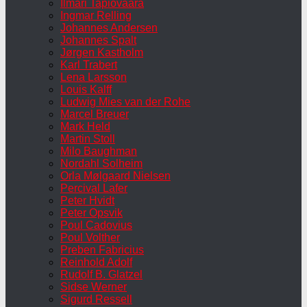
Ilmari Tapiovaara
Ingmar Relling
Johannes Andersen
Johannes Spalt
Jørgen Kastholm
Karl Trabert
Lena Larsson
Louis Kalff
Ludwig Mies van der Rohe
Marcel Breuer
Mark Held
Martin Stoll
Milo Baughman
Nordahl Solheim
Orla Mølgaard Nielsen
Percival Lafer
Peter Hvidt
Peter Opsvik
Poul Cadovius
Poul Volther
Preben Fabricius
Reinhold Adolf
Rudolf B. Glatzel
Sidse Werner
Sigurd Ressell