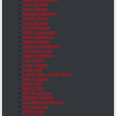
Hans Kaufeld
Harry Bertoia
Hartmut Lohmeyer
Herber Hirche
Horst Brüning
Illum Wikkelsø
Ilmari Lappalainen
Ilmari Tapiovaara
Ingmar Relling
Johannes Andersen
Johannes Spalt
Jørgen Kastholm
Karl Trabert
Lena Larsson
Louis Kalff
Ludwig Mies van der Rohe
Marcel Breuer
Mark Held
Martin Stoll
Milo Baughman
Nordahl Solheim
Orla Mølgaard Nielsen
Percival Lafer
Peter Hvidt