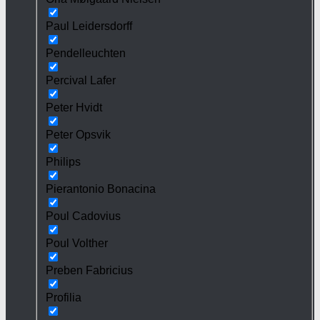
Paul Leidersdorff
Pendelleuchten
Percival Lafer
Peter Hvidt
Peter Opsvik
Philips
Pierantonio Bonacina
Poul Cadovius
Poul Volther
Preben Fabricius
Profilia