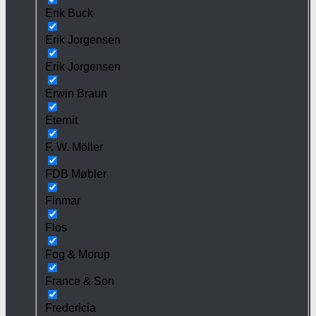
Erik Buck
Erik Jorgensen
Erik Jorgensen
Erwin Braun
Eternit
F. W. Möller
FDB Møbler
Finmar
Flos
Fog & Morup
France & Son
Fredericia