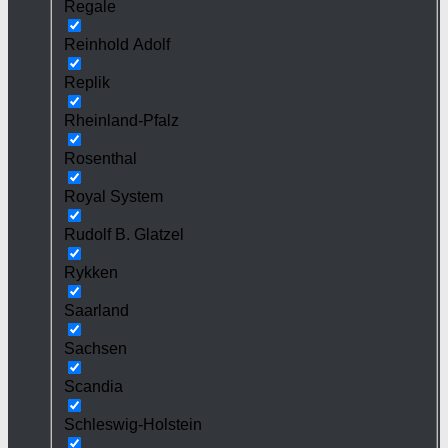
Regale
Reinhold Adolf
Replik
Rheinland-Pfalz
Rosenthal
Royal System
Rudolf B. Glatzel
Rykken
Saarland
Sachsen
Scandia
Schleswig-Holstein