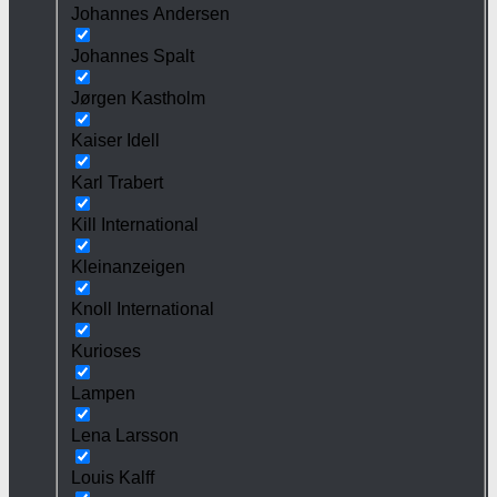
Johannes Andersen
Johannes Spalt
Jørgen Kastholm
Kaiser Idell
Karl Trabert
Kill International
Kleinanzeigen
Knoll International
Kurioses
Lampen
Lena Larsson
Louis Kalff