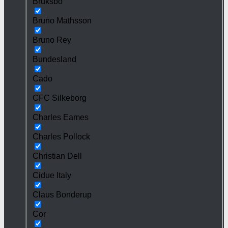
Bruksbo
Bruno Mathsson
Bruno Rey
Bundesland
Cado
CFC Silkeborg
Charles Eames
Charles Pollock
Christian Dell
Cidue Italy
Claus Bonderup
Cor