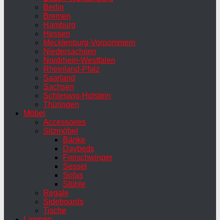
Berlin
Bremen
Hamburg
Hessen
Mecklenburg-Vorpommern
Niedersachsen
Nordrhein-Westfalen
Rheinland-Pfalz
Saarland
Sachsen
Schleswig-Holstein
Thüringen
Möbel
Accessoires
Sitzmöbel
Bänke
Daybeds
Freischwinger
Sessel
Sofas
Stühle
Regale
Sideboards
Tische
Lampen