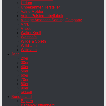
Uldum
Unbekannter Hersteller
Vatne Møbler
Vejen Polstermøbelfabrik
Vintage American Seating Company
Vitra
Vitsoe
Walter Knoll
Westnofa
Wilde & Spieth
Wilkhahn
Wittmann
Jahr
20er
30er
40er
50er
60er
70er
80er
90er
aktuell
Bundesland
Bayern
Baden-Württemberg