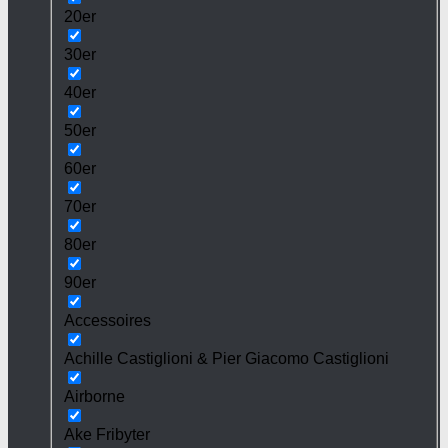
20er
30er
40er
50er
60er
70er
80er
90er
Accessoires
Achille Castiglioni & Pier Giacomo Castiglioni
Airborne
Ake Fribyter