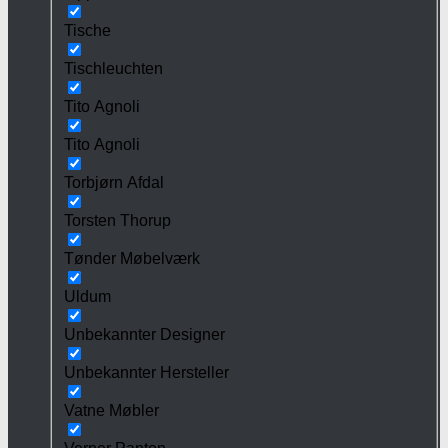
Tische
Tischleuchten
Tito Agnoli
Tito Agnoli
Torbjørn Afdal
Torsten Thorup
Tønder Møbelværk
Uldum
Unbekannter Designer
Unbekannter Hersteller
Vatne Møbler