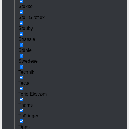
Stokke
Stoll Giroflex
Stouby
Strässle
Stühle
Swedese
Technik
Tecta
Terje Ekstrøm
Thams
Thüringen
Tipps