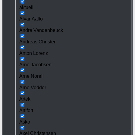
aktuell
Alvar Aalto
André Vandenbeuck
Andreas Christen
Anton Lorenz
Arne Jacobsen
Arne Norell
Arne Vodder
Artek
Artifort
Asko
Axel Christensen