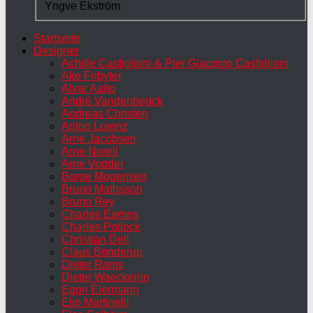
Yngve Ekström
Startseite
Designer
Achille Castiglioni & Pier Giacomo Castiglioni
Ake Fribyter
Alvar Aalto
André Vandenbeuck
Andreas Christen
Anton Lorenz
Arne Jacobsen
Arne Norell
Arne Vodder
Borge Mogensen
Bruno Mathsson
Bruno Rey
Charles Eames
Charles Pollock
Christian Dell
Claus Bonderup
Dieter Rams
Dieter Waeckerlin
Egon Eiermann
Elio Martinelli