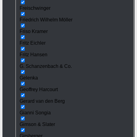
Freischwinger
Friedrich Wilhelm Möller
Friso Kramer
Fritz Eichler
Fritz Hansen
G. Schanzenbach & Co.
Gelenka
Geoffrey Harcourt
Gerard van den Berg
Gianni Songia
Gimson & Slater
Girsberger