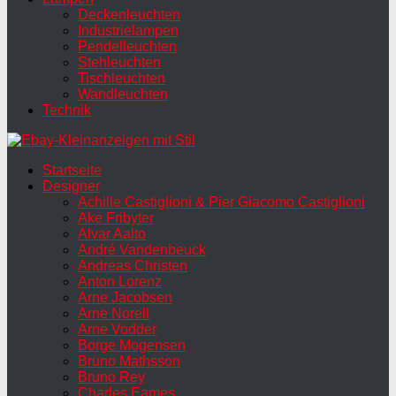
Deckenleuchten
Industrielampen
Pendelleuchten
Stehleuchten
Tischleuchten
Wandleuchten
Technik
Startseite
Designer
Achille Castiglioni & Pier Giacomo Castiglioni
Ake Fribyter
Alvar Aalto
André Vandenbeuck
Andreas Christen
Anton Lorenz
Arne Jacobsen
Arne Norell
Arne Vodder
Borge Mogensen
Bruno Mathsson
Bruno Rey
Charles Eames