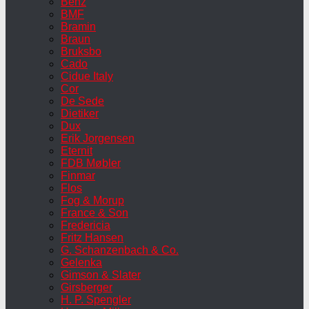
Benz
BMF
Bramin
Braun
Bruksbo
Cado
Cidue Italy
Cor
De Sede
Dietiker
Dux
Erik Jorgensen
Eternit
FDB Møbler
Finmar
Flos
Fog & Morup
France & Son
Fredericia
Fritz Hansen
G. Schanzenbach & Co.
Gelenka
Gimson & Slater
Girsberger
H. P. Spengler