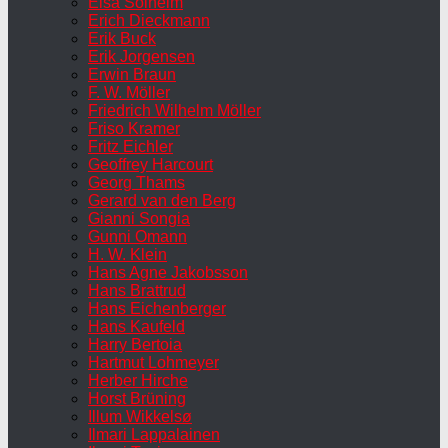
Elsa Solheim
Erich Dieckmann
Erik Buck
Erik Jorgensen
Erwin Braun
F. W. Möller
Friedrich Wilhelm Möller
Friso Kramer
Fritz Eichler
Geoffrey Harcourt
Georg Thams
Gerard van den Berg
Gianni Songia
Gunni Omann
H. W. Klein
Hans Agne Jakobsson
Hans Brattrud
Hans Eichenberger
Hans Kaufeld
Harry Bertoia
Hartmut Lohmeyer
Herber Hirche
Horst Brüning
Illum Wikkelsø
Ilmari Lappalainen