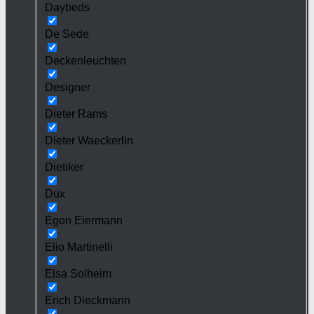
Daybeds
De Sede
Deckenleuchten
Designer
Dieter Rams
Dieter Waeckerlin
Dietiker
Dux
Egon Eiermann
Elio Martinelli
Elsa Solheim
Erich Dieckmann