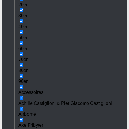
20er
30er
40er
50er
60er
70er
80er
90er
Accessoires
Achille Castiglioni & Pier Giacomo Castiglioni
Airborne
Ake Fribyter