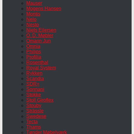
Mauser
Mogens Hansen
Montis
Nelo
Nesto
Niels Eilersen
O. D. Møbler
Omann Jun
Omnia
Philips
Profilia
Rosenthal
Royal System
Rykken
Scandia
SDR+
Sormani
Stokke
Stoll Giroflex
Stouby
Strässle
Swedese
Tecta
Thams
Tønder Møbelværk