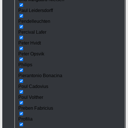
Paul Leidersdorff
Pendelleuchten
Percival Lafer
Peter Hvidt
Peter Opsvik
Philips
Pierantonio Bonacina
Poul Cadovius
Poul Volther
Preben Fabricius
Profilia