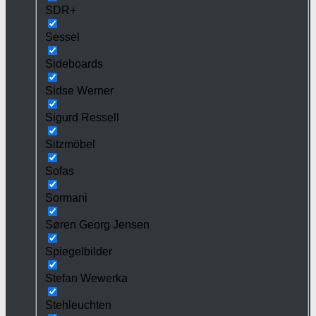
SDR+
Sessel
Sideboards
Sidse Werner
Sigurd Ressell
Sitzmöbel
Sofas
Sormani
Søren Georg Jensen
Spiegelbilder
Stefan Wewerka
Stehleuchten