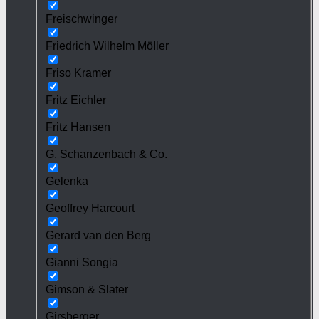
Freischwinger
Friedrich Wilhelm Möller
Friso Kramer
Fritz Eichler
Fritz Hansen
G. Schanzenbach & Co.
Gelenka
Geoffrey Harcourt
Gerard van den Berg
Gianni Songia
Gimson & Slater
Girsberger