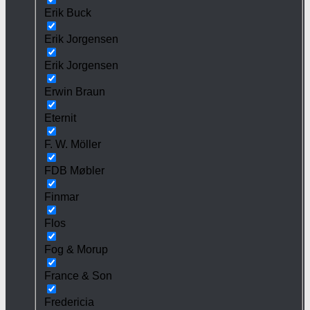
Erik Buck
Erik Jorgensen
Erik Jorgensen
Erwin Braun
Eternit
F. W. Möller
FDB Møbler
Finmar
Flos
Fog & Morup
France & Son
Fredericia