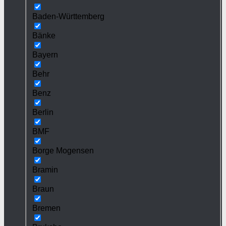
Baden-Württemberg
Bänke
Bayern
Behr
Benz
Berlin
BMF
Borge Mogensen
Bramin
Braun
Bremen