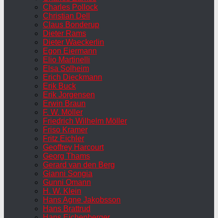
Charles Pollock
Christian Dell
Claus Bonderup
Dieter Rams
Dieter Waeckerlin
Egon Eiermann
Elio Martinelli
Elsa Solheim
Erich Dieckmann
Erik Buck
Erik Jorgensen
Erwin Braun
F. W. Möller
Friedrich Wilhelm Möller
Friso Kramer
Fritz Eichler
Geoffrey Harcourt
Georg Thams
Gerard van den Berg
Gianni Songia
Gunni Omann
H. W. Klein
Hans Agne Jakobsson
Hans Brattrud
Hans Eichenberger