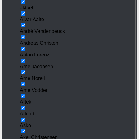
aktuell
Alvar Aalto
André Vandenbeuck
Andreas Christen
Anton Lorenz
Arne Jacobsen
Arne Norell
Arne Vodder
Artek
Artifort
Asko
Axel Christensen