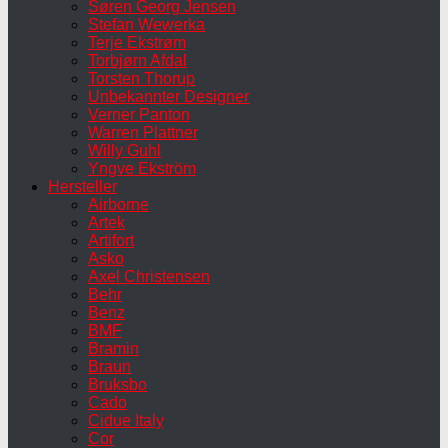
Søren Georg Jensen
Stefan Wewerka
Terje Ekstrøm
Torbjørn Afdal
Torsten Thorup
Unbekannter Designer
Verner Panton
Warren Plattner
Willy Guhl
Yngve Ekström
Hersteller
Airborne
Artek
Artifort
Asko
Axel Christensen
Behr
Benz
BMF
Bramin
Braun
Bruksbo
Cado
Cidue Italy
Cor