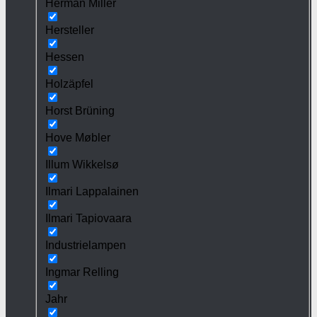
Herman Miller
Hersteller
Hessen
Holzäpfel
Horst Brüning
Hove Møbler
Illum Wikkelsø
Ilmari Lappalainen
Ilmari Tapiovaara
Industrielampen
Ingmar Relling
Jahr