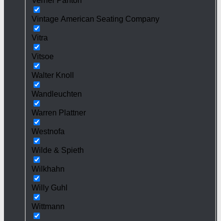
Verner Panton
Vintage American Seating Company
Vitra
Vitsoe
Walter Knoll
Wandleuchten
Warren Plattner
Westnofa
Wilde & Spieth
Wilkhahn
Willy Guhl
Wittmann