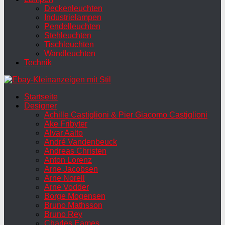
Deckenleuchten
Industrielampen
Pendelleuchten
Stehleuchten
Tischleuchten
Wandleuchten
Technik
Startseite
Designer
Achille Castiglioni & Pier Giacomo Castiglioni
Ake Fribyter
Alvar Aalto
André Vandenbeuck
Andreas Christen
Anton Lorenz
Arne Jacobsen
Arne Norell
Arne Vodder
Borge Mogensen
Bruno Mathsson
Bruno Rey
Charles Eames