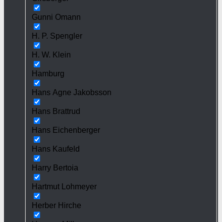
Gunni Omann
H. P. Spengler
H. W. Klein
Hamburg
Hans Agne Jakobsson
Hans Brattrud
Hans Eichenberger
Hans Kaufeld
Harry Bertoia
Hartmut Lohmeyer
Herber Hirche