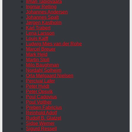
Ilmari Tapiovaara
Ingmar Relling
Johannes Andersen
Johannes Spalt
Jørgen Kastholm
Karl Trabert
Lena Larsson
Louis Kalff
Ludwig Mies van der Rohe
Marcel Breuer
Mark Held
Martin Stoll
Milo Baughman
Nordahl Solheim
Orla Mølgaard Nielsen
Percival Lafer
Peter Hvidt
Peter Opsvik
Poul Cadovius
Poul Volther
Preben Fabricius
Reinhold Adolf
Rudolf B. Glatzel
Sidse Werner
Sigurd Ressell