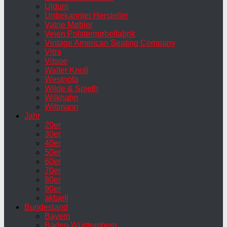
Uldum
Unbekannter Hersteller
Vatne Møbler
Vejen Polstermøbelfabrik
Vintage American Seating Company
Vitra
Vitsoe
Walter Knoll
Westnofa
Wilde & Spieth
Wilkhahn
Wittmann
Jahr
20er
30er
40er
50er
60er
70er
80er
90er
aktuell
Bundesland
Bayern
Baden-Württemberg