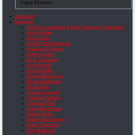
Yngve Ekström
Startseite
Designer
Achille Castiglioni & Pier Giacomo Castiglioni
Ake Fribyter
Alvar Aalto
André Vandenbeuck
Andreas Christen
Anton Lorenz
Arne Jacobsen
Arne Norell
Arne Vodder
Borge Mogensen
Bruno Mathsson
Bruno Rey
Charles Eames
Charles Pollock
Christian Dell
Claus Bonderup
Dieter Rams
Dieter Waeckerlin
Egon Eiermann
Elio Martinelli