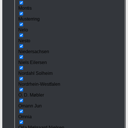
Montis
Musterring
Nelo
Nesto
Niedersachsen
Niels Eilersen
Nordahl Solheim
Nordrhein-Westfalen
O. D. Møbler
Omann Jun
Omnia
Orla Mølgaard Nielsen