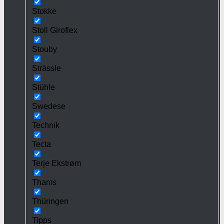
Stokke
Stoll Giroflex
Stouby
Strässle
Stühle
Swedese
Technik
Tecta
Terje Ekstrøm
Thams
Thüringen
Tipps