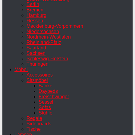
Berlin
Bremen
Hamburg
Hessen
Mecklenburg-Vorpommern
Niedersachsen
Nordrhein-Westfalen
Rheinland-Pfalz
Saarland
Sachsen
Schleswig-Holstein
Thüringen
Möbel
Accessoires
Sitzmöbel
Bänke
Daybeds
Freischwinger
Sessel
Sofas
Stühle
Regale
Sideboards
Tische
Lampen