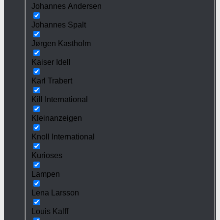
Johannes Andersen
Johannes Spalt
Jørgen Kastholm
Kaiser Idell
Karl Trabert
Kill International
Kleinanzeigen
Knoll International
Kurioses
Lampen
Lena Larsson
Louis Kalff