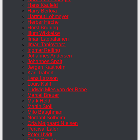
Hans Kaufeld
Harry Bertoia
Hartmut Lohmeyer
Herber Hirche
Horst Brüning
Illum Wikkelsø
Ilmari Lappalainen
Ilmari Tapiovaara
Ingmar Relling
Johannes Andersen
Johannes Spalt
Jørgen Kastholm
Karl Trabert
Lena Larsson
Louis Kalff
Ludwig Mies van der Rohe
Marcel Breuer
Mark Held
Martin Stoll
Milo Baughman
Nordahl Solheim
Orla Mølgaard Nielsen
Percival Lafer
Peter Hvidt