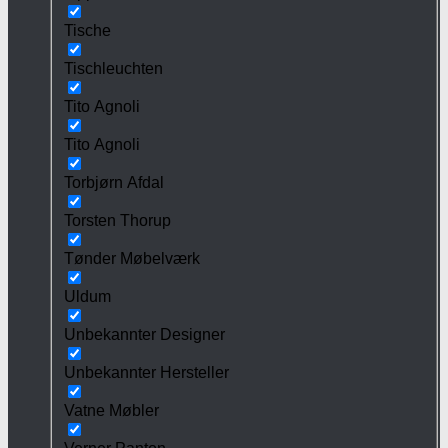
Tische
Tischleuchten
Tito Agnoli
Tito Agnoli
Torbjørn Afdal
Torsten Thorup
Tønder Møbelværk
Uldum
Unbekannter Designer
Unbekannter Hersteller
Vatne Møbler