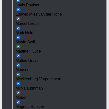
Louis Poulsen
Ludwig Mies van der Rohe
Marcel Breuer
Mark Held
Martin Stoll
Martinelli Luce
Matteo Grassi
Mauser
Mecklenburg-Vorpommern
Milo Baughman
Möbel
Mogens Hansen