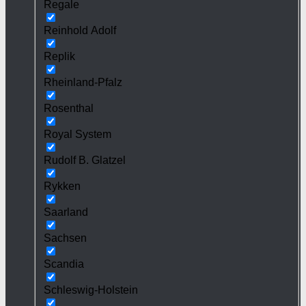
Regale
Reinhold Adolf
Replik
Rheinland-Pfalz
Rosenthal
Royal System
Rudolf B. Glatzel
Rykken
Saarland
Sachsen
Scandia
Schleswig-Holstein