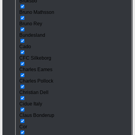
Bruksbo
Bruno Mathsson
Bruno Rey
Bundesland
Cado
CFC Silkeborg
Charles Eames
Charles Pollock
Christian Dell
Cidue Italy
Claus Bonderup
Cor