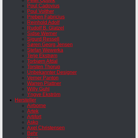
Peter Opsvik
Poul Cadovius
Poul Volther
Preben Fabricius
Reinhold Adolf
Rudolf B. Glatzel
Sidse Werner
Sigurd Ressell
Søren Georg Jensen
Stefan Wewerka
Terje Ekstrøm
Torbjørn Afdal
Torsten Thorup
Unbekannter Designer
Verner Panton
Warren Plattner
Willy Guhl
Yngve Ekström
Hersteller
Airborne
Artek
Artifort
Asko
Axel Christensen
Behr