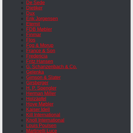
De Sede
Dietiker
Dux
Erik Jorgensen
Eternit
FDB Møbler
Finmar
Flos
Fog & Morup
France & Son
Fredericia
Fritz Hansen
G. Schanzenbach & Co.
Gelenka
Gimson & Slater
Girsberger
H. P. Spengler
Herman Miller
Holzäpfel
Hove Møbler
Kaiser Idell
Kill International
Knoll International
Louis Poulsen
Martinelli Luce