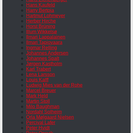
Hans Kaufeld
Harry Bertoia
Hartmut Lohmeyer
Herber Hirche
Horst Brüning
Illum Wikkelsø
Ilmari Lappalainen
Ilmari Tapiovaara
Ingmar Relling
Johannes Andersen
Johannes Spalt
Jørgen Kastholm
Karl Trabert
Lena Larsson
Louis Kalff
Ludwig Mies van der Rohe
Marcel Breuer
Mark Held
Martin Stoll
Milo Baughman
Nordahl Solheim
Orla Mølgaard Nielsen
Percival Lafer
Peter Hvidt