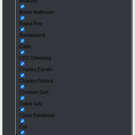
Bruksbo
Bruno Mathsson
Bruno Rey
Bundesland
Cado
CFC Silkeborg
Charles Eames
Charles Pollock
Christian Dell
Cidue Italy
Claus Bonderup
Cor