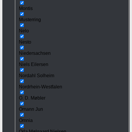
Montis
Musterring
Nelo
Nesto
Niedersachsen
Niels Eilersen
Nordahl Solheim
Nordrhein-Westfalen
O. D. Møbler
Omann Jun
Omnia
Orla Mølgaard Nielsen