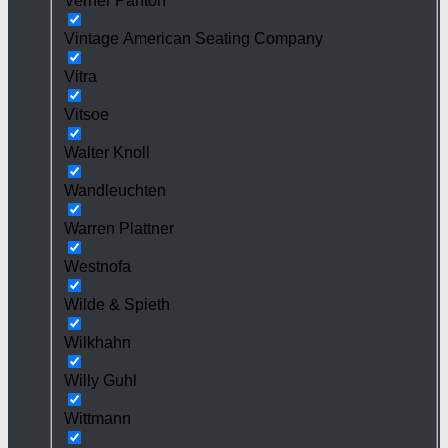
Verner Panton
Vintage American Seating Company
Vitra
Vitsoe
Walter Knoll
Wandleuchten
Warren Plattner
Westnofa
Wilde & Spieth
Wilkhahn
Willy Guhl
Wittmann