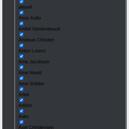
aktuell
Alvar Aalto
André Vandenbeuck
Andreas Christen
Anton Lorenz
Arne Jacobsen
Arne Norell
Arne Vodder
Artek
Artifort
Asko
Axel Christensen