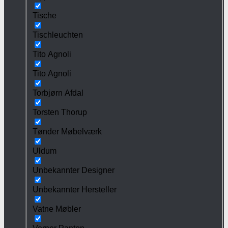
Tische
Tischleuchten
Tito Agnoli
Tito Agnoli
Torbjørn Afdal
Torsten Thorup
Tønder Møbelværk
Uldum
Unbekannter Designer
Unbekannter Hersteller
Vatne Møbler