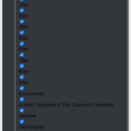
20er
30er
40er
50er
60er
70er
80er
90er
Accessoires
Achille Castiglioni & Pier Giacomo Castiglioni
Airborne
Ake Fribyter