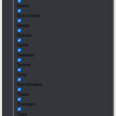
Stokke
Stoll Giroflex
Stouby
Strässle
Stühle
Swedese
Technik
Tecta
Terje Ekstrøm
Thams
Thüringen
Tipps