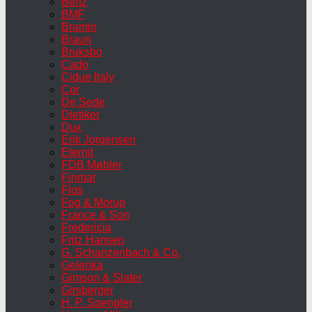
Benz
BMF
Bramin
Braun
Bruksbo
Cado
Cidue Italy
Cor
De Sede
Dietiker
Dux
Erik Jorgensen
Eternit
FDB Møbler
Finmar
Flos
Fog & Morup
France & Son
Fredericia
Fritz Hansen
G. Schanzenbach & Co.
Gelenka
Gimson & Slater
Girsberger
H. P. Spengler