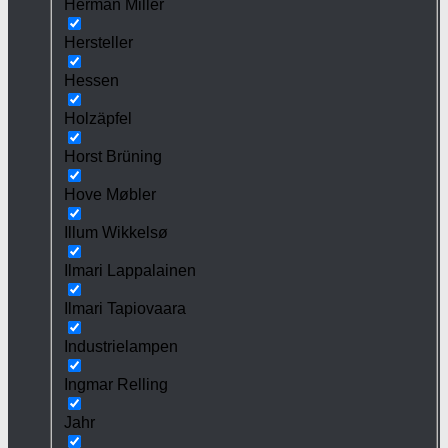
Herman Miller
Hersteller
Hessen
Holzäpfel
Horst Brüning
Hove Møbler
Illum Wikkelsø
Ilmari Lappalainen
Ilmari Tapiovaara
Industrielampen
Ingmar Relling
Jahr