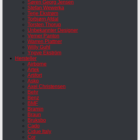
Søren Georg Jensen
Stefan Wewerka
Terje Ekstrøm
Torbjørn Afdal
Torsten Thorup
Unbekannter Designer
Verner Panton
Warren Plattner
Willy Guhl
Yngve Ekström
Hersteller
Airborne
Artek
Artifort
Asko
Axel Christensen
Behr
Benz
BMF
Bramin
Braun
Bruksbo
Cado
Cidue Italy
Cor