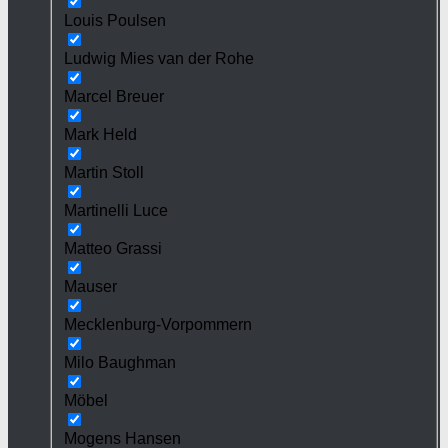
Louis Poulsen
Ludwig Mies van der Rohe
Marcel Breuer
Mark Held
Martin Stoll
Martinelli Luce
Matteo Grassi
Mauser
Mecklenburg-Vorpommern
Milo Baughman
Möbel
Mogens Hansen