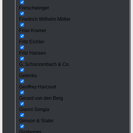
Freischwinger
Friedrich Wilhelm Möller
Friso Kramer
Fritz Eichler
Fritz Hansen
G. Schanzenbach & Co.
Gelenka
Geoffrey Harcourt
Gerard van den Berg
Gianni Songia
Gimson & Slater
Girsberger