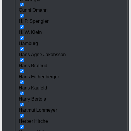
Gunni Omann
H. P. Spengler
H. W. Klein
Hamburg
Hans Agne Jakobsson
Hans Brattrud
Hans Eichenberger
Hans Kaufeld
Harry Bertoia
Hartmut Lohmeyer
Herber Hirche