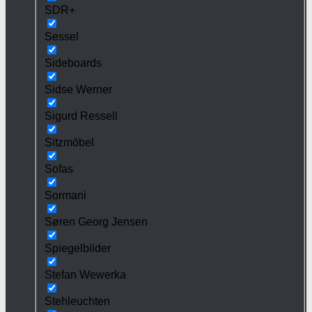
SDR+
Sessel
Sideboards
Sidse Werner
Sigurd Ressell
Sitzmöbel
Sofas
Sormani
Søren Georg Jensen
Spiegelbilder
Stefan Wewerka
Stehleuchten