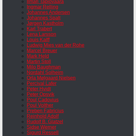
Ilmari Tapiovaara
Ingmar Relling
Johannes Andersen
Johannes Spalt
Jørgen Kastholm
Karl Trabert
Lena Larsson
Louis Kalff
Ludwig Mies van der Rohe
Marcel Breuer
Mark Held
Martin Stoll
Milo Baughman
Nordahl Solheim
Orla Mølgaard Nielsen
Percival Lafer
Peter Hvidt
Peter Opsvik
Poul Cadovius
Poul Volther
Preben Fabricius
Reinhold Adolf
Rudolf B. Glatzel
Sidse Werner
Sigurd Ressell