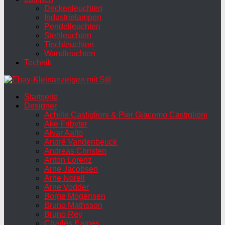
Deckenleuchten
Industrielampen
Pendelleuchten
Stehleuchten
Tischleuchten
Wandleuchten
Technik
Startseite
Designer
Achille Castiglioni & Pier Giacomo Castiglioni
Ake Fribyter
Alvar Aalto
André Vandenbeuck
Andreas Christen
Anton Lorenz
Arne Jacobsen
Arne Norell
Arne Vodder
Borge Mogensen
Bruno Mathsson
Bruno Rey
Charles Eames