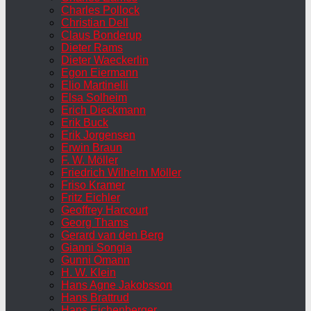
Charles Pollock
Christian Dell
Claus Bonderup
Dieter Rams
Dieter Waeckerlin
Egon Eiermann
Elio Martinelli
Elsa Solheim
Erich Dieckmann
Erik Buck
Erik Jorgensen
Erwin Braun
F. W. Möller
Friedrich Wilhelm Möller
Friso Kramer
Fritz Eichler
Geoffrey Harcourt
Georg Thams
Gerard van den Berg
Gianni Songia
Gunni Omann
H. W. Klein
Hans Agne Jakobsson
Hans Brattrud
Hans Eichenberger