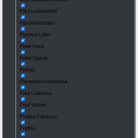
Paul Leidersdorff
Pendelleuchten
Percival Lafer
Peter Hvidt
Peter Opsvik
Philips
Pierantonio Bonacina
Poul Cadovius
Poul Volther
Preben Fabricius
Profilia