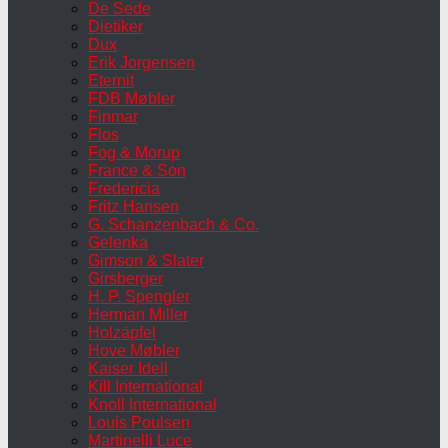
De Sede
Dietiker
Dux
Erik Jorgensen
Eternit
FDB Møbler
Finmar
Flos
Fog & Morup
France & Son
Fredericia
Fritz Hansen
G. Schanzenbach & Co.
Gelenka
Gimson & Slater
Girsberger
H. P. Spengler
Herman Miller
Holzäpfel
Hove Møbler
Kaiser Idell
Kill International
Knoll International
Louis Poulsen
Martinelli Luce