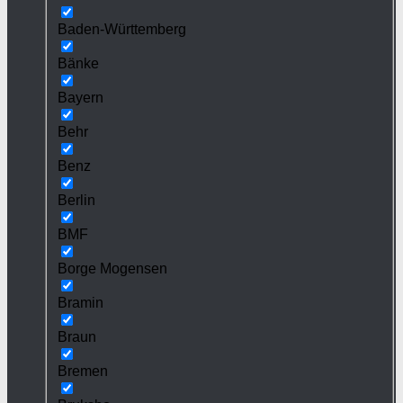
Baden-Württemberg
Bänke
Bayern
Behr
Benz
Berlin
BMF
Borge Mogensen
Bramin
Braun
Bremen