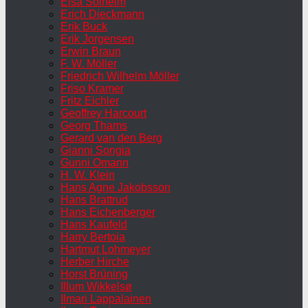
Elsa Solheim
Erich Dieckmann
Erik Buck
Erik Jorgensen
Erwin Braun
F. W. Möller
Friedrich Wilhelm Möller
Friso Kramer
Fritz Eichler
Geoffrey Harcourt
Georg Thams
Gerard van den Berg
Gianni Songia
Gunni Omann
H. W. Klein
Hans Agne Jakobsson
Hans Brattrud
Hans Eichenberger
Hans Kaufeld
Harry Bertoia
Hartmut Lohmeyer
Herber Hirche
Horst Brüning
Illum Wikkelsø
Ilmari Lappalainen