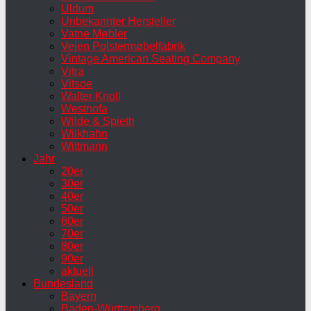
Uldum
Unbekannter Hersteller
Vatne Møbler
Vejen Polstermøbelfabrik
Vintage American Seating Company
Vitra
Vitsoe
Walter Knoll
Westnofa
Wilde & Spieth
Wilkhahn
Wittmann
Jahr
20er
30er
40er
50er
60er
70er
80er
90er
aktuell
Bundesland
Bayern
Baden-Württemberg