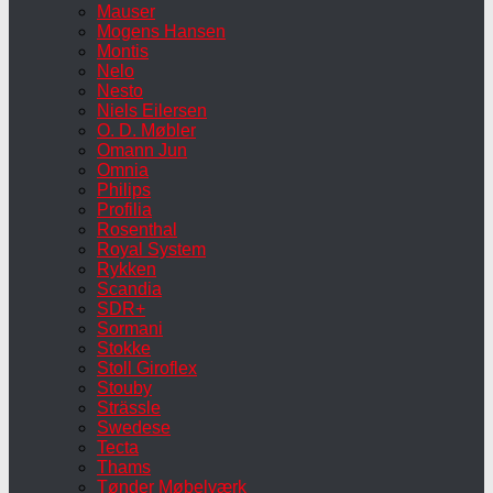
Mauser
Mogens Hansen
Montis
Nelo
Nesto
Niels Eilersen
O. D. Møbler
Omann Jun
Omnia
Philips
Profilia
Rosenthal
Royal System
Rykken
Scandia
SDR+
Sormani
Stokke
Stoll Giroflex
Stouby
Strässle
Swedese
Tecta
Thams
Tønder Møbelværk