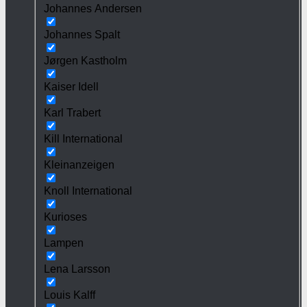
Johannes Andersen
Johannes Spalt
Jørgen Kastholm
Kaiser Idell
Karl Trabert
Kill International
Kleinanzeigen
Knoll International
Kurioses
Lampen
Lena Larsson
Louis Kalff