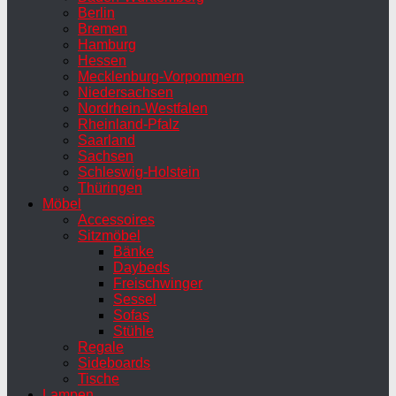
Berlin
Bremen
Hamburg
Hessen
Mecklenburg-Vorpommern
Niedersachsen
Nordrhein-Westfalen
Rheinland-Pfalz
Saarland
Sachsen
Schleswig-Holstein
Thüringen
Möbel
Accessoires
Sitzmöbel
Bänke
Daybeds
Freischwinger
Sessel
Sofas
Stühle
Regale
Sideboards
Tische
Lampen