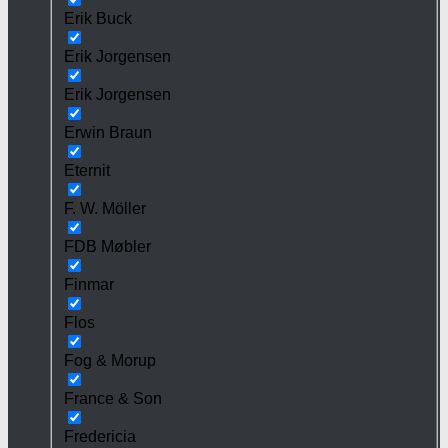
Erik Buck
Erik Jorgensen
Erik Jorgensen
Erwin Braun
Eternit
F. W. Möller
FDB Møbler
Finmar
Flos
Fog & Morup
France & Son
Fredericia