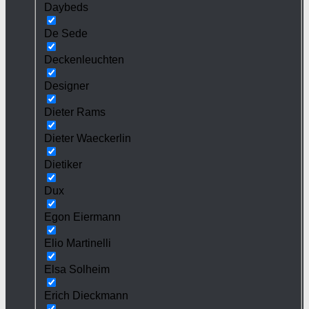
Daybeds
De Sede
Deckenleuchten
Designer
Dieter Rams
Dieter Waeckerlin
Dietiker
Dux
Egon Eiermann
Elio Martinelli
Elsa Solheim
Erich Dieckmann