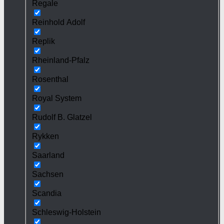
Regale
Reinhold Adolf
Replik
Rheinland-Pfalz
Rosenthal
Royal System
Rudolf B. Glatzel
Rykken
Saarland
Sachsen
Scandia
Schleswig-Holstein