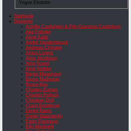
Yngve Ekström
Startseite
Designer
Achille Castiglioni & Pier Giacomo Castiglioni
Ake Fribyter
Alvar Aalto
André Vandenbeuck
Andreas Christen
Anton Lorenz
Arne Jacobsen
Arne Norell
Arne Vodder
Borge Mogensen
Bruno Mathsson
Bruno Rey
Charles Eames
Charles Pollock
Christian Dell
Claus Bonderup
Dieter Rams
Dieter Waeckerlin
Egon Eiermann
Elio Martinelli