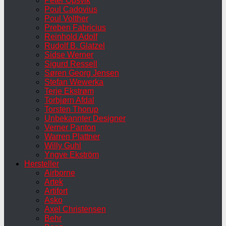
Peter Opsvik
Poul Cadovius
Poul Volther
Preben Fabricius
Reinhold Adolf
Rudolf B. Glatzel
Sidse Werner
Sigurd Ressell
Søren Georg Jensen
Stefan Wewerka
Terje Ekstrøm
Torbjørn Afdal
Torsten Thorup
Unbekannter Designer
Verner Panton
Warren Plattner
Willy Guhl
Yngve Ekström
Hersteller
Airborne
Artek
Artifort
Asko
Axel Christensen
Behr