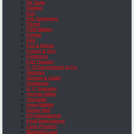
De Sede
Dietiker
Dux
Erik Jorgensen
Eternit
FDB Møbler
Finmar
Flos
Fog & Morup
France & Son
Fredericia
Fritz Hansen
G. Schanzenbach & Co.
Gelenka
Gimson & Slater
Girsberger
H. P. Spengler
Herman Miller
Holzäpfel
Hove Møbler
Kaiser Idell
Kill International
Knoll International
Louis Poulsen
Martinelli Luce