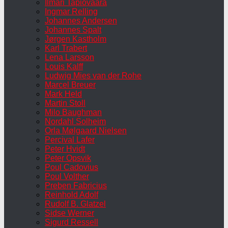
Ilmari Tapiovaara
Ingmar Relling
Johannes Andersen
Johannes Spalt
Jørgen Kastholm
Karl Trabert
Lena Larsson
Louis Kalff
Ludwig Mies van der Rohe
Marcel Breuer
Mark Held
Martin Stoll
Milo Baughman
Nordahl Solheim
Orla Mølgaard Nielsen
Percival Lafer
Peter Hvidt
Peter Opsvik
Poul Cadovius
Poul Volther
Preben Fabricius
Reinhold Adolf
Rudolf B. Glatzel
Sidse Werner
Sigurd Ressell