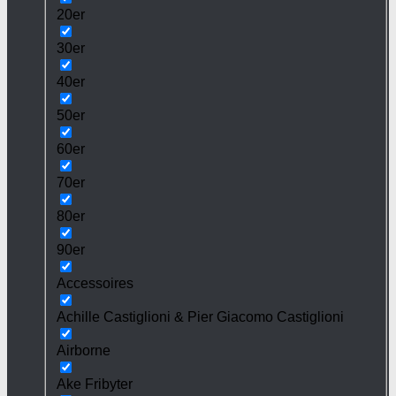
20er
30er
40er
50er
60er
70er
80er
90er
Accessoires
Achille Castiglioni & Pier Giacomo Castiglioni
Airborne
Ake Fribyter