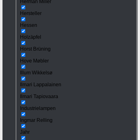
Herman Miller
Hersteller
Hessen
Holzäpfel
Horst Brüning
Hove Møbler
Illum Wikkelsø
Ilmari Lappalainen
Ilmari Tapiovaara
Industrielampen
Ingmar Relling
Jahr