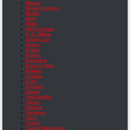
Mauser
Mogens Hansen
Montis
Nelo
Nesto
Niels Eilersen
O. D. Møbler
Omann Jun
Omnia
Philips
Profilia
Rosenthal
Royal System
Rykken
Scandia
SDR+
Sormani
Stokke
Stoll Giroflex
Stouby
Strässle
Swedese
Tecta
Thams
Tønder Møbelværk