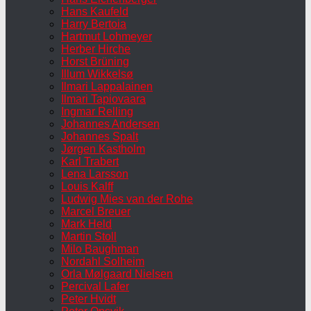
Hans Kaufeld
Harry Bertoia
Hartmut Lohmeyer
Herber Hirche
Horst Brüning
Illum Wikkelsø
Ilmari Lappalainen
Ilmari Tapiovaara
Ingmar Relling
Johannes Andersen
Johannes Spalt
Jørgen Kastholm
Karl Trabert
Lena Larsson
Louis Kalff
Ludwig Mies van der Rohe
Marcel Breuer
Mark Held
Martin Stoll
Milo Baughman
Nordahl Solheim
Orla Mølgaard Nielsen
Percival Lafer
Peter Hvidt