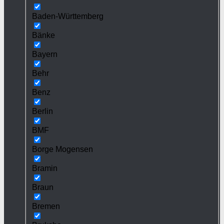
Baden-Württemberg
Bänke
Bayern
Behr
Benz
Berlin
BMF
Borge Mogensen
Bramin
Braun
Bremen