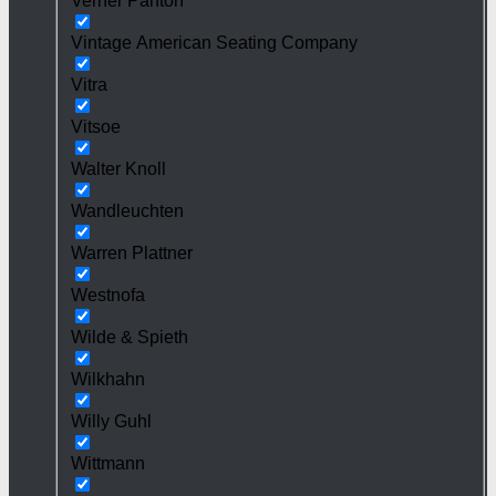
Verner Panton
Vintage American Seating Company
Vitra
Vitsoe
Walter Knoll
Wandleuchten
Warren Plattner
Westnofa
Wilde & Spieth
Wilkhahn
Willy Guhl
Wittmann