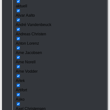
aktuell
Alvar Aalto
André Vandenbeuck
Andreas Christen
Anton Lorenz
Arne Jacobsen
Arne Norell
Arne Vodder
Artek
Artifort
Asko
Axel Christensen