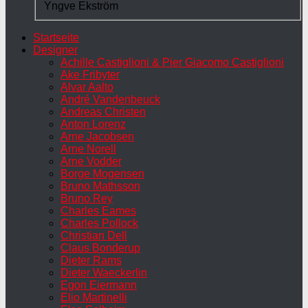
Yngve Ekström
Startseite
Designer
Achille Castiglioni & Pier Giacomo Castiglioni
Ake Fribyter
Alvar Aalto
André Vandenbeuck
Andreas Christen
Anton Lorenz
Arne Jacobsen
Arne Norell
Arne Vodder
Borge Mogensen
Bruno Mathsson
Bruno Rey
Charles Eames
Charles Pollock
Christian Dell
Claus Bonderup
Dieter Rams
Dieter Waeckerlin
Egon Eiermann
Elio Martinelli