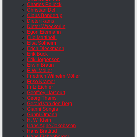
Charles Pollock
Christian Dell
Claus Bonderup
Dieter Rams
Dieter Waeckerlin
Egon Eiermann
Elio Martinelli
Elsa Solheim
Erich Dieckmann
Erik Buck
Erik Jorgensen
Erwin Braun
F. W. Möller
Friedrich Wilhelm Möller
Friso Kramer
Fritz Eichler
Geoffrey Harcourt
Georg Thams
Gerard van den Berg
Gianni Songia
Gunni Omann
H. W. Klein
Hans Agne Jakobsson
Hans Brattrud
Hans Eichenberger