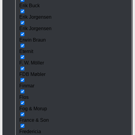
Erik Buck
Erik Jorgensen
Erik Jorgensen
Erwin Braun
Eternit
F. W. Möller
FDB Møbler
Finmar
Flos
Fog & Morup
France & Son
Fredericia