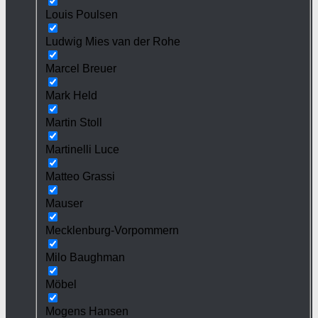
Louis Poulsen
Ludwig Mies van der Rohe
Marcel Breuer
Mark Held
Martin Stoll
Martinelli Luce
Matteo Grassi
Mauser
Mecklenburg-Vorpommern
Milo Baughman
Möbel
Mogens Hansen