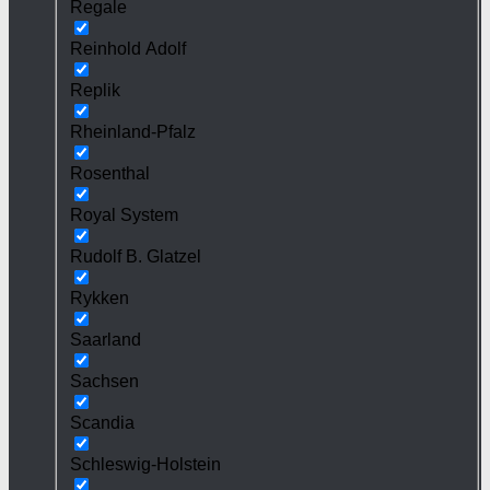
Regale
Reinhold Adolf
Replik
Rheinland-Pfalz
Rosenthal
Royal System
Rudolf B. Glatzel
Rykken
Saarland
Sachsen
Scandia
Schleswig-Holstein