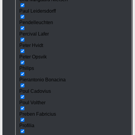
Paul Leidersdorff
Pendelleuchten
Percival Lafer
Peter Hvidt
Peter Opsvik
Philips
Pierantonio Bonacina
Poul Cadovius
Poul Volther
Preben Fabricius
Profilia