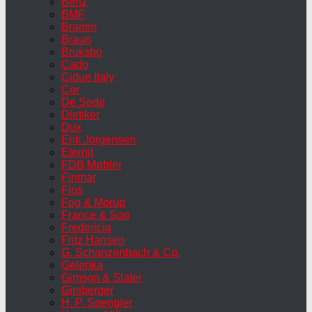
Benz
BMF
Bramin
Braun
Bruksbo
Cado
Cidue Italy
Cor
De Sede
Dietiker
Dux
Erik Jorgensen
Eternit
FDB Møbler
Finmar
Flos
Fog & Morup
France & Son
Fredericia
Fritz Hansen
G. Schanzenbach & Co.
Gelenka
Gimson & Slater
Girsberger
H. P. Spengler