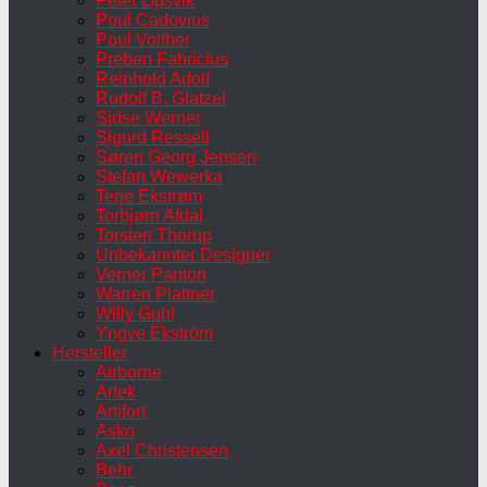
Peter Opsvik
Poul Cadovius
Poul Volther
Preben Fabricius
Reinhold Adolf
Rudolf B. Glatzel
Sidse Werner
Sigurd Ressell
Søren Georg Jensen
Stefan Wewerka
Terje Ekstrøm
Torbjørn Afdal
Torsten Thorup
Unbekannter Designer
Verner Panton
Warren Plattner
Willy Guhl
Yngve Ekström
Hersteller
Airborne
Artek
Artifort
Asko
Axel Christensen
Behr