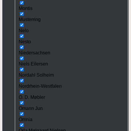
Montis
Musterring
Nelo
Nesto
Niedersachsen
Niels Eilersen
Nordahl Solheim
Nordrhein-Westfalen
O. D. Møbler
Omann Jun
Omnia
Orla Mølgaard Nielsen