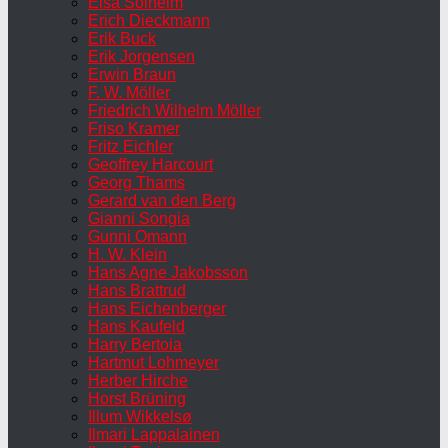
Elsa Solheim
Erich Dieckmann
Erik Buck
Erik Jorgensen
Erwin Braun
F. W. Möller
Friedrich Wilhelm Möller
Friso Kramer
Fritz Eichler
Geoffrey Harcourt
Georg Thams
Gerard van den Berg
Gianni Songia
Gunni Omann
H. W. Klein
Hans Agne Jakobsson
Hans Brattrud
Hans Eichenberger
Hans Kaufeld
Harry Bertoia
Hartmut Lohmeyer
Herber Hirche
Horst Brüning
Illum Wikkelsø
Ilmari Lappalainen