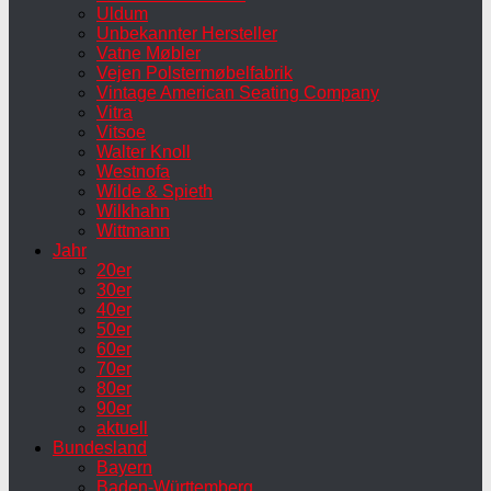
Uldum
Unbekannter Hersteller
Vatne Møbler
Vejen Polstermøbelfabrik
Vintage American Seating Company
Vitra
Vitsoe
Walter Knoll
Westnofa
Wilde & Spieth
Wilkhahn
Wittmann
Jahr
20er
30er
40er
50er
60er
70er
80er
90er
aktuell
Bundesland
Bayern
Baden-Württemberg