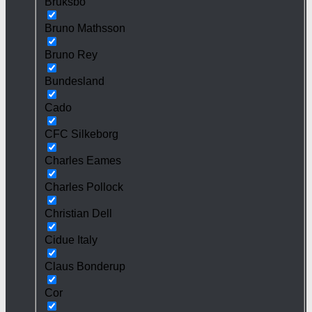
Bruksbo
Bruno Mathsson
Bruno Rey
Bundesland
Cado
CFC Silkeborg
Charles Eames
Charles Pollock
Christian Dell
Cidue Italy
Claus Bonderup
Cor