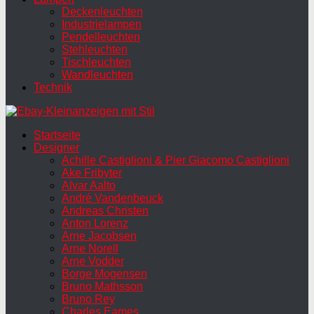
Deckenleuchten
Industrielampen
Pendelleuchten
Stehleuchten
Tischleuchten
Wandleuchten
Technik
Startseite
Designer
Achille Castiglioni & Pier Giacomo Castiglioni
Ake Fribyter
Alvar Aalto
André Vandenbeuck
Andreas Christen
Anton Lorenz
Arne Jacobsen
Arne Norell
Arne Vodder
Borge Mogensen
Bruno Mathsson
Bruno Rey
Charles Eames