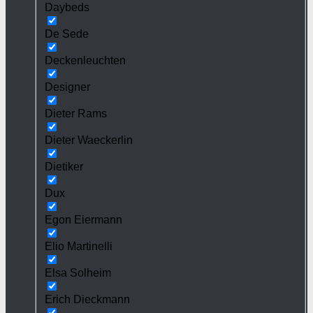
Daybeds
De Sede
Deckenleuchten
Designer
Dieter Rams
Dieter Waeckerlin
Dietiker
Dux
Egon Eiermann
Elio Martinelli
Elsa Solheim
Erich Dieckmann