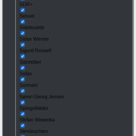
SDR+
Sessel
Sideboards
Sidse Werner
Sigurd Ressell
Sitzmöbel
Sofas
Sormani
Søren Georg Jensen
Spiegelbilder
Stefan Wewerka
Stehleuchten