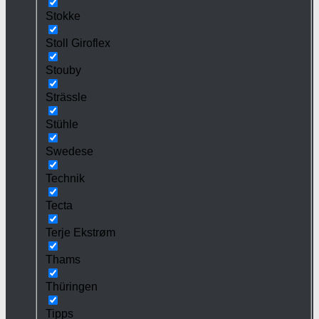
Stokke
Stoll Giroflex
Stouby
Strässle
Stühle
Swedese
Technik
Tecta
Terje Ekstrøm
Thams
Thüringen
Tipps