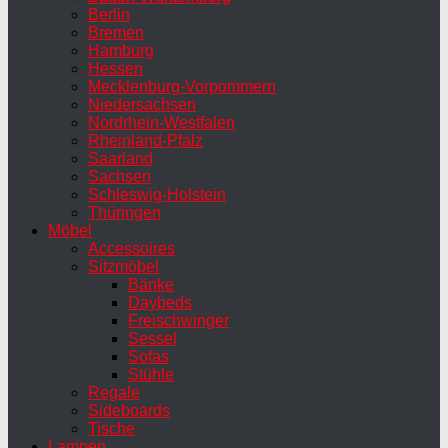
Berlin
Bremen
Hamburg
Hessen
Mecklenburg-Vorpommern
Niedersachsen
Nordrhein-Westfalen
Rheinland-Pfalz
Saarland
Sachsen
Schleswig-Holstein
Thüringen
Möbel
Accessoires
Sitzmöbel
Bänke
Daybeds
Freischwinger
Sessel
Sofas
Stühle
Regale
Sideboards
Tische
Lampen