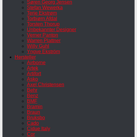
Søren Georg Jensen
Stefan Wewerka
Terje Ekstrøm
Torbjørn Afdal
Torsten Thorup
Unbekannter Designer
Verner Panton
Warren Plattner
Willy Guhl
Yngve Ekström
Hersteller
Airborne
Artek
Artifort
Asko
Axel Christensen
Behr
Benz
BMF
Bramin
Braun
Bruksbo
Cado
Cidue Italy
Cor