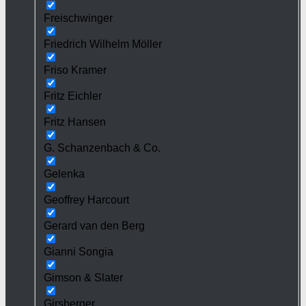
Freischwinger
Friedrich Wilhelm Möller
Friso Kramer
Fritz Eichler
Fritz Hansen
G. Schanzenbach & Co.
Gelenka
Geoffrey Harcourt
Gerard van den Berg
Gianni Songia
Gimson & Slater
Girsberger