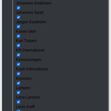
Johannes Andersen
Johannes Spalt
Jørgen Kastholm
Kaiser Idell
Karl Trabert
Kill International
Kleinanzeigen
Knoll International
Kurioses
Lampen
Lena Larsson
Louis Kalff