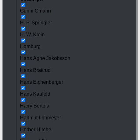
Gunni Omann
H. P. Spengler
H. W. Klein
Hamburg
Hans Agne Jakobsson
Hans Brattrud
Hans Eichenberger
Hans Kaufeld
Harry Bertoia
Hartmut Lohmeyer
Herber Hirche