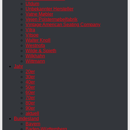
Uldum
Unbekannter Hersteller
Vatne Møbler
Vejen Polstermøbelfabrik
Vintage American Seating Company
Vitra
Vitsoe
Walter Knoll
Westnofa
Wilde & Spieth
Wilkhahn
Wittmann
Jahr
20er
30er
40er
50er
60er
70er
80er
90er
aktuell
Bundesland
Bayern
Baden-Württemberg