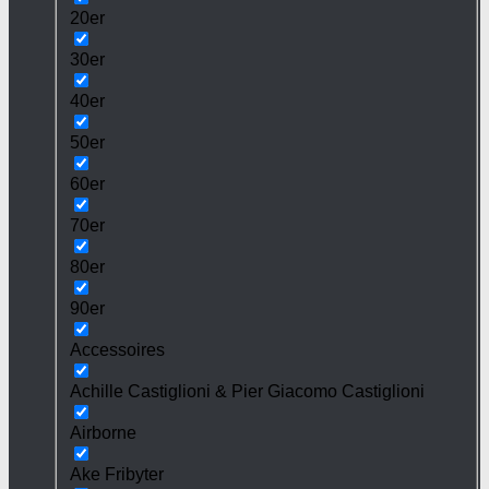
20er
30er
40er
50er
60er
70er
80er
90er
Accessoires
Achille Castiglioni & Pier Giacomo Castiglioni
Airborne
Ake Fribyter