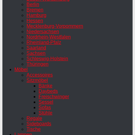
Berlin
Bremen
Hamburg
Hessen
Mecklenburg-Vorpommern
Niedersachsen
Nordrhein-Westfalen
Rheinland-Pfalz
Saarland
Sachsen
Schleswig-Holstein
Thüringen
Möbel
Accessoires
Sitzmöbel
Bänke
Daybeds
Freischwinger
Sessel
Sofas
Stühle
Regale
Sideboards
Tische
Lampen