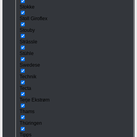
Stokke
Stoll Giroflex
Stouby
Strässle
Stühle
Swedese
Technik
Tecta
Terje Ekstrøm
Thams
Thüringen
Tipps