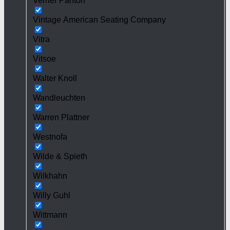
Verner Panton
Vintage American Seating Company
Vitra
Vitsoe
Walter Knoll
Wandleuchten
Warren Plattner
Westnofa
Wilde & Spieth
Wilkhahn
Willy Guhl
Wittmann