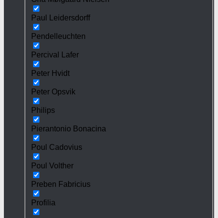
Paul Leidersdorff
Pendelleuchten
Percival Lafer
Peter Hvidt
Peter Opsvik
Philips
Pierantonio Bonacina
Poul Cadovius
Poul Volther
Preben Fabricius
Profilia