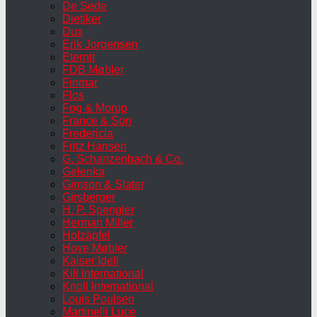
De Sede
Dietiker
Dux
Erik Jorgensen
Eternit
FDB Møbler
Finmar
Flos
Fog & Morup
France & Son
Fredericia
Fritz Hansen
G. Schanzenbach & Co.
Gelenka
Gimson & Slater
Girsberger
H. P. Spengler
Herman Miller
Holzäpfel
Hove Møbler
Kaiser Idell
Kill International
Knoll International
Louis Poulsen
Martinelli Luce