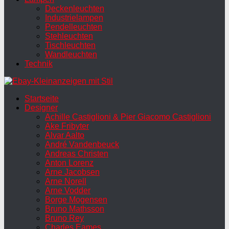
Deckenleuchten
Industrielampen
Pendelleuchten
Stehleuchten
Tischleuchten
Wandleuchten
Technik
Startseite
Designer
Achille Castiglioni & Pier Giacomo Castiglioni
Ake Fribyter
Alvar Aalto
André Vandenbeuck
Andreas Christen
Anton Lorenz
Arne Jacobsen
Arne Norell
Arne Vodder
Borge Mogensen
Bruno Mathsson
Bruno Rey
Charles Eames