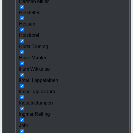
Herman Miller
Hersteller
Hessen
Holzäpfel
Horst Brüning
Hove Møbler
Illum Wikkelsø
Ilmari Lappalainen
Ilmari Tapiovaara
Industrielampen
Ingmar Relling
Jahr