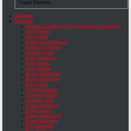
Yngve Ekström
Startseite
Designer
Achille Castiglioni & Pier Giacomo Castiglioni
Ake Fribyter
Alvar Aalto
André Vandenbeuck
Andreas Christen
Anton Lorenz
Arne Jacobsen
Arne Norell
Arne Vodder
Borge Mogensen
Bruno Mathsson
Bruno Rey
Charles Eames
Charles Pollock
Christian Dell
Claus Bonderup
Dieter Rams
Dieter Waeckerlin
Egon Eiermann
Elio Martinelli