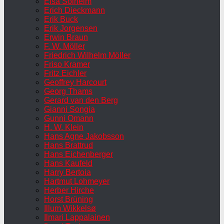
Elsa Solheim
Erich Dieckmann
Erik Buck
Erik Jorgensen
Erwin Braun
F. W. Möller
Friedrich Wilhelm Möller
Friso Kramer
Fritz Eichler
Geoffrey Harcourt
Georg Thams
Gerard van den Berg
Gianni Songia
Gunni Omann
H. W. Klein
Hans Agne Jakobsson
Hans Brattrud
Hans Eichenberger
Hans Kaufeld
Harry Bertoia
Hartmut Lohmeyer
Herber Hirche
Horst Brüning
Illum Wikkelsø
Ilmari Lappalainen