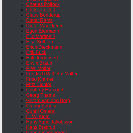
Charles Pollock
Christian Dell
Claus Bonderup
Dieter Rams
Dieter Waeckerlin
Egon Eiermann
Elio Martinelli
Elsa Solheim
Erich Dieckmann
Erik Buck
Erik Jorgensen
Erwin Braun
F. W. Möller
Friedrich Wilhelm Möller
Friso Kramer
Fritz Eichler
Geoffrey Harcourt
Georg Thams
Gerard van den Berg
Gianni Songia
Gunni Omann
H. W. Klein
Hans Agne Jakobsson
Hans Brattrud
Hans Eichenberger