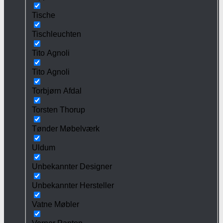
Tische
Tischleuchten
Tito Agnoli
Tito Agnoli
Torbjørn Afdal
Torsten Thorup
Tønder Møbelværk
Uldum
Unbekannter Designer
Unbekannter Hersteller
Vatne Møbler