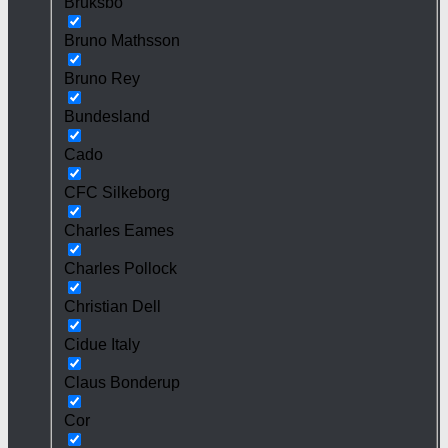
Bruksbo
Bruno Mathsson
Bruno Rey
Bundesland
Cado
CFC Silkeborg
Charles Eames
Charles Pollock
Christian Dell
Cidue Italy
Claus Bonderup
Cor