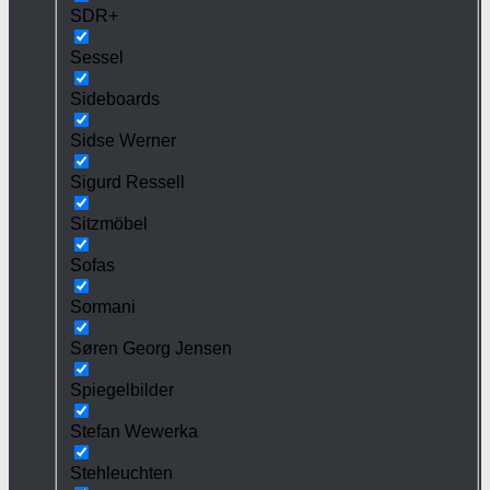
SDR+
Sessel
Sideboards
Sidse Werner
Sigurd Ressell
Sitzmöbel
Sofas
Sormani
Søren Georg Jensen
Spiegelbilder
Stefan Wewerka
Stehleuchten