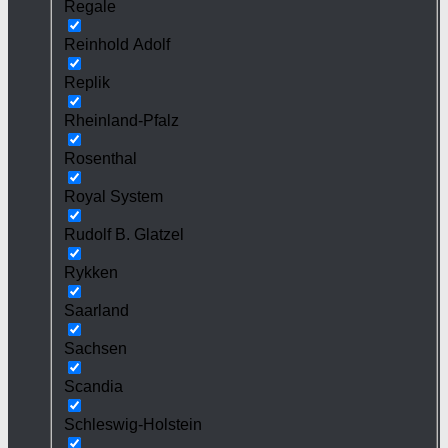
Regale
Reinhold Adolf
Replik
Rheinland-Pfalz
Rosenthal
Royal System
Rudolf B. Glatzel
Rykken
Saarland
Sachsen
Scandia
Schleswig-Holstein