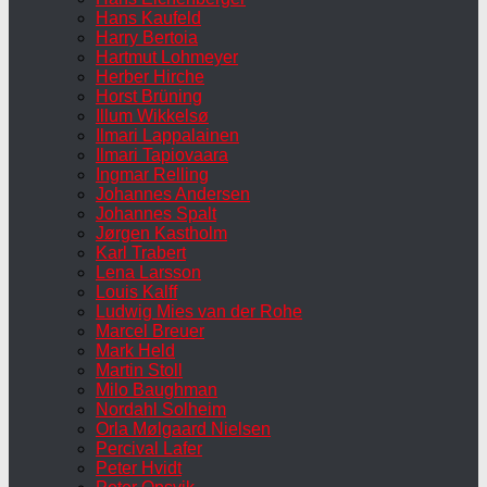
Hans Kaufeld
Harry Bertoia
Hartmut Lohmeyer
Herber Hirche
Horst Brüning
Illum Wikkelsø
Ilmari Lappalainen
Ilmari Tapiovaara
Ingmar Relling
Johannes Andersen
Johannes Spalt
Jørgen Kastholm
Karl Trabert
Lena Larsson
Louis Kalff
Ludwig Mies van der Rohe
Marcel Breuer
Mark Held
Martin Stoll
Milo Baughman
Nordahl Solheim
Orla Mølgaard Nielsen
Percival Lafer
Peter Hvidt