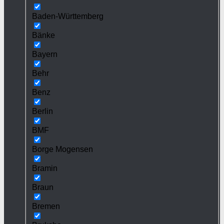
Baden-Württemberg
Bänke
Bayern
Behr
Benz
Berlin
BMF
Borge Mogensen
Bramin
Braun
Bremen