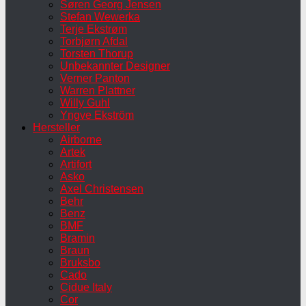
Søren Georg Jensen
Stefan Wewerka
Terje Ekstrøm
Torbjørn Afdal
Torsten Thorup
Unbekannter Designer
Verner Panton
Warren Plattner
Willy Guhl
Yngve Ekström
Hersteller
Airborne
Artek
Artifort
Asko
Axel Christensen
Behr
Benz
BMF
Bramin
Braun
Bruksbo
Cado
Cidue Italy
Cor