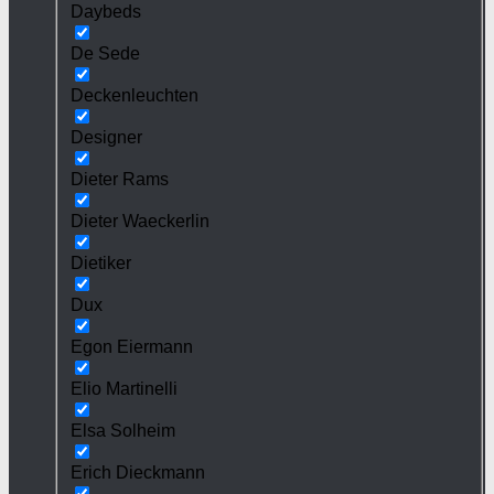
Daybeds
De Sede
Deckenleuchten
Designer
Dieter Rams
Dieter Waeckerlin
Dietiker
Dux
Egon Eiermann
Elio Martinelli
Elsa Solheim
Erich Dieckmann