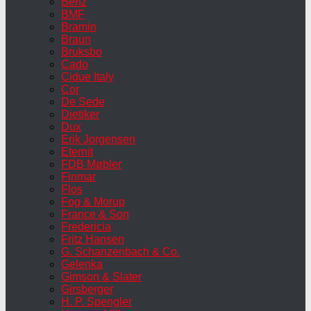
Benz
BMF
Bramin
Braun
Bruksbo
Cado
Cidue Italy
Cor
De Sede
Dietiker
Dux
Erik Jorgensen
Eternit
FDB Møbler
Finmar
Flos
Fog & Morup
France & Son
Fredericia
Fritz Hansen
G. Schanzenbach & Co.
Gelenka
Gimson & Slater
Girsberger
H. P. Spengler