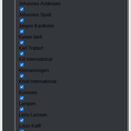
Johannes Andersen
Johannes Spalt
Jørgen Kastholm
Kaiser Idell
Karl Trabert
Kill International
Kleinanzeigen
Knoll International
Kurioses
Lampen
Lena Larsson
Louis Kalff