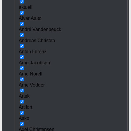
aktuell
Alvar Aalto
André Vandenbeuck
Andreas Christen
Anton Lorenz
Arne Jacobsen
Arne Norell
Arne Vodder
Artek
Artifort
Asko
Axel Christensen