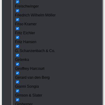
Freischwinger
Friedrich Wilhelm Möller
Friso Kramer
Fritz Eichler
Fritz Hansen
G. Schanzenbach & Co.
Gelenka
Geoffrey Harcourt
Gerard van den Berg
Gianni Songia
Gimson & Slater
Girsberger