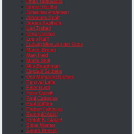
Ilmari Tapiovaara
Ingmar Relling
Johannes Andersen
Johannes Spalt
Jørgen Kastholm
Karl Trabert
Lena Larsson
Louis Kalff
Ludwig Mies van der Rohe
Marcel Breuer
Mark Held
Martin Stoll
Milo Baughman
Nordahl Solheim
Orla Mølgaard Nielsen
Percival Lafer
Peter Hvidt
Peter Opsvik
Poul Cadovius
Poul Volther
Preben Fabricius
Reinhold Adolf
Rudolf B. Glatzel
Sidse Werner
Sigurd Ressell