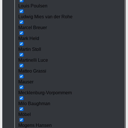
Louis Poulsen
Ludwig Mies van der Rohe
Marcel Breuer
Mark Held
Martin Stoll
Martinelli Luce
Matteo Grassi
Mauser
Mecklenburg-Vorpommern
Milo Baughman
Möbel
Mogens Hansen