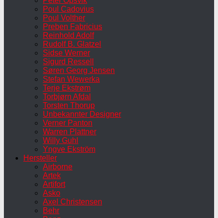
Peter Opsvik
Poul Cadovius
Poul Volther
Preben Fabricius
Reinhold Adolf
Rudolf B. Glatzel
Sidse Werner
Sigurd Ressell
Søren Georg Jensen
Stefan Wewerka
Terje Ekstrøm
Torbjørn Afdal
Torsten Thorup
Unbekannter Designer
Verner Panton
Warren Plattner
Willy Guhl
Yngve Ekström
Hersteller
Airborne
Artek
Artifort
Asko
Axel Christensen
Behr