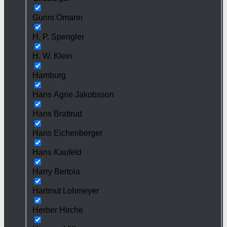
Gunni Omann
H. P. Spengler
H. W. Klein
Hamburg
Hans Agne Jakobsson
Hans Brattrud
Hans Eichenberger
Hans Kaufeld
Harry Bertoia
Hartmut Lohmeyer
Herber Hirche