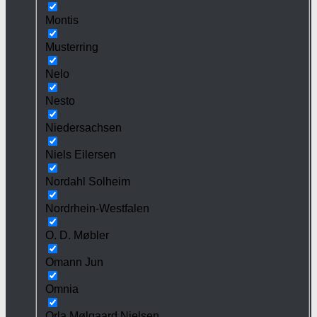
Montis
Musterring
Nelo
Nesto
Niedersachsen
Niels Eilersen
Nordahl Solheim
Nordrhein-Westfalen
O. D. Møbler
Omann Jun
Omnia
Orla Mølgaard Nielsen