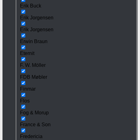
Erik Buck
Erik Jorgensen
Erik Jorgensen
Erwin Braun
Eternit
F. W. Möller
FDB Møbler
Finmar
Flos
Fog & Morup
France & Son
Fredericia