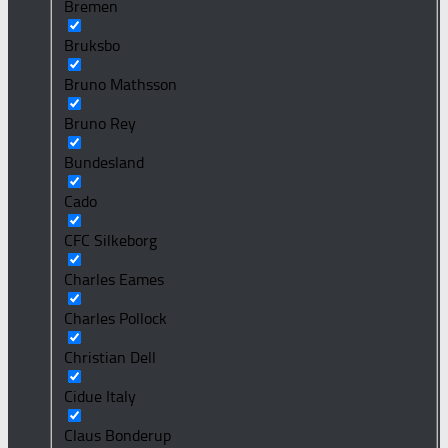
Bremen
Bruksbo
Bruno Mathsson
Bruno Rey
Bundesland
Cado
CFC Silkeborg
Charles Eames
Charles Pollock
Christian Dell
Cidue Italy
Claus Bonderup