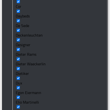
Cor
Daybeds
De Sede
Deckenleuchten
Designer
Dieter Rams
Dieter Waeckerlin
Dietiker
Dux
Egon Eiermann
Elio Martinelli