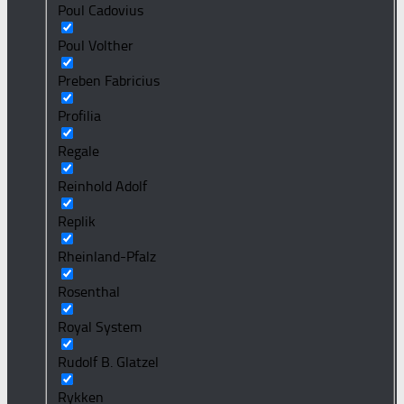
Poul Cadovius
Poul Volther
Preben Fabricius
Profilia
Regale
Reinhold Adolf
Replik
Rheinland-Pfalz
Rosenthal
Royal System
Rudolf B. Glatzel
Rykken