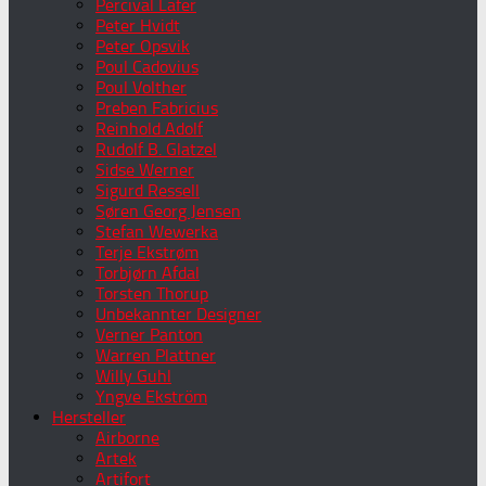
Percival Lafer
Peter Hvidt
Peter Opsvik
Poul Cadovius
Poul Volther
Preben Fabricius
Reinhold Adolf
Rudolf B. Glatzel
Sidse Werner
Sigurd Ressell
Søren Georg Jensen
Stefan Wewerka
Terje Ekstrøm
Torbjørn Afdal
Torsten Thorup
Unbekannter Designer
Verner Panton
Warren Plattner
Willy Guhl
Yngve Ekström
Hersteller
Airborne
Artek
Artifort