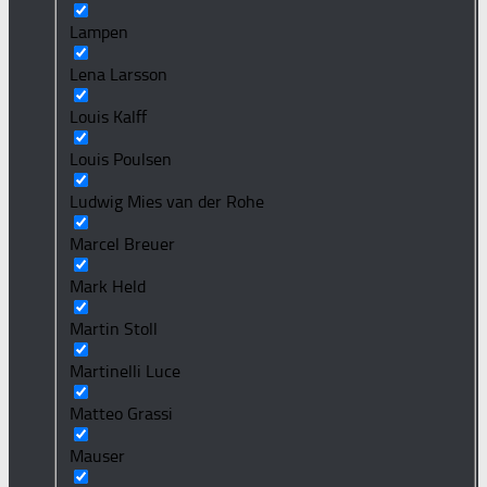
Lampen
Lena Larsson
Louis Kalff
Louis Poulsen
Ludwig Mies van der Rohe
Marcel Breuer
Mark Held
Martin Stoll
Martinelli Luce
Matteo Grassi
Mauser