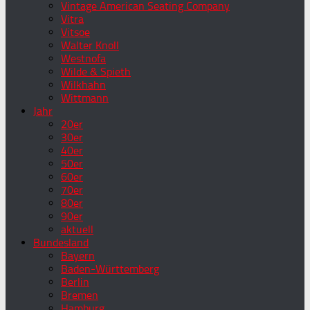
Vintage American Seating Company
Vitra
Vitsoe
Walter Knoll
Westnofa
Wilde & Spieth
Wilkhahn
Wittmann
Jahr
20er
30er
40er
50er
60er
70er
80er
90er
aktuell
Bundesland
Bayern
Baden-Württemberg
Berlin
Bremen
Hamburg