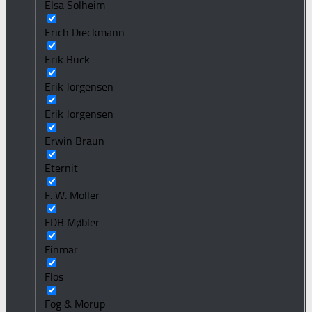
Elsa Solheim
Erich Dieckmann
Erik Buck
Erik Jorgensen
Erik Jorgensen
Erwin Braun
Eternit
F. W. Möller
FDB Møbler
Finmar
Flos
Fog & Morup