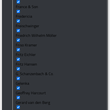
France & Son
Fredericia
Freischwinger
Friedrich Wilhelm Möller
Friso Kramer
Fritz Eichler
Fritz Hansen
G. Schanzenbach & Co.
Gelenka
Geoffrey Harcourt
Gerard van den Berg