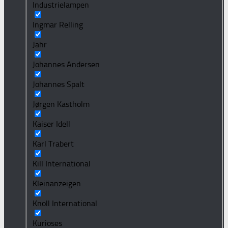
Industrielampen
Ingmar Relling
Jahr
Johannes Andersen
Johannes Spalt
Jørgen Kastholm
Kaiser Idell
Karl Trabert
Kill International
Kleinanzeigen
Knoll International
Kurioses