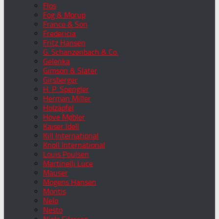
Flos
Fog & Morup
France & Son
Fredericia
Fritz Hansen
G. Schanzenbach & Co.
Gelenka
Gimson & Slater
Girsberger
H. P. Spengler
Herman Miller
Holzäpfel
Hove Møbler
Kaiser Idell
Kill International
Knoll International
Louis Poulsen
Martinelli Luce
Mauser
Mogens Hansen
Montis
Nelo
Nesto