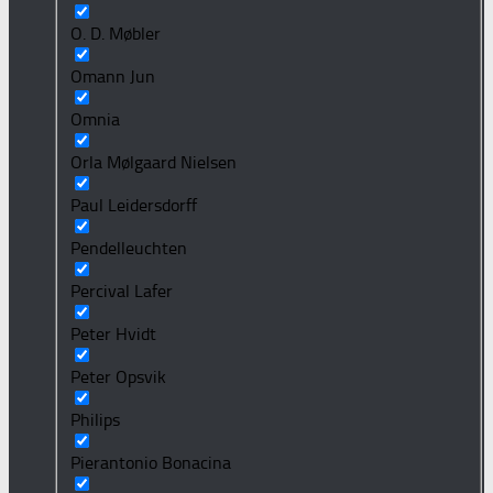
O. D. Møbler
Omann Jun
Omnia
Orla Mølgaard Nielsen
Paul Leidersdorff
Pendelleuchten
Percival Lafer
Peter Hvidt
Peter Opsvik
Philips
Pierantonio Bonacina