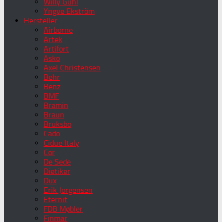
Willy Guhl
Yngve Ekström
Hersteller
Airborne
Artek
Artifort
Asko
Axel Christensen
Behr
Benz
BMF
Bramin
Braun
Bruksbo
Cado
Cidue Italy
Cor
De Sede
Dietiker
Dux
Erik Jorgensen
Eternit
FDB Møbler
Finmar