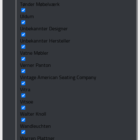
Tønder Møbelværk
Uldum
Unbekannter Designer
Unbekannter Hersteller
Vatne Møbler
Verner Panton
Vintage American Seating Company
Vitra
Vitsoe
Walter Knoll
Wandleuchten
Warren Plattner