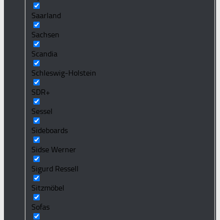
Saarland
Sachsen
Scandia
Schleswig-Holstein
SDR+
Sessel
Sideboards
Sidse Werner
Sigurd Ressell
Sitzmöbel
Sofas