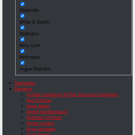
Westnofa
Wilde & Spieth
Wilkhahn
Willy Guhl
Wittmann
Yngve Ekström
Startseite
Designer
Achille Castiglioni & Pier Giacomo Castiglioni
Ake Fribyter
Alvar Aalto
André Vandenbeuck
Andreas Christen
Anton Lorenz
Arne Jacobsen
Arne Norell