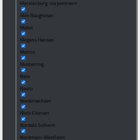
Mecklenburg-Vorpommern
Milo Baughman
Möbel
Mogens Hansen
Montis
Musterring
Nelo
Nesto
Niedersachsen
Niels Eilersen
Nordahl Solheim
Nordrhein-Westfalen