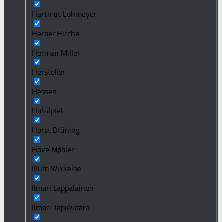
Hartmut Lohmeyer
Herber Hirche
Herman Miller
Hersteller
Hessen
Holzäpfel
Horst Brüning
Hove Møbler
Illum Wikkelsø
Ilmari Lappalainen
Ilmari Tapiovaara