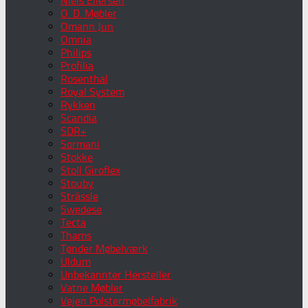
Niels Eilersen
O. D. Møbler
Omann Jun
Omnia
Philips
Profilia
Rosenthal
Royal System
Rykken
Scandia
SDR+
Sormani
Stokke
Stoll Giroflex
Stouby
Strässle
Swedese
Tecta
Thams
Tønder Møbelværk
Uldum
Unbekannter Hersteller
Vatne Møbler
Vejen Polstermøbelfabrik