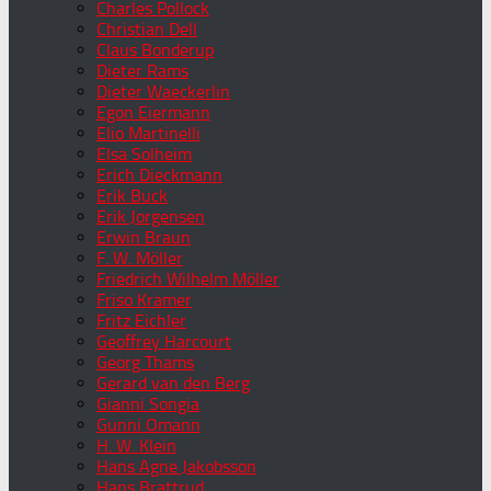
Charles Pollock
Christian Dell
Claus Bonderup
Dieter Rams
Dieter Waeckerlin
Egon Eiermann
Elio Martinelli
Elsa Solheim
Erich Dieckmann
Erik Buck
Erik Jorgensen
Erwin Braun
F. W. Möller
Friedrich Wilhelm Möller
Friso Kramer
Fritz Eichler
Geoffrey Harcourt
Georg Thams
Gerard van den Berg
Gianni Songia
Gunni Omann
H. W. Klein
Hans Agne Jakobsson
Hans Brattrud