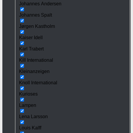
Johannes Andersen
Johannes Spalt
Jørgen Kastholm
Kaiser Idell
Karl Trabert
Kill International
Kleinanzeigen
Knoll International
Kurioses
Lampen
Lena Larsson
Louis Kalff