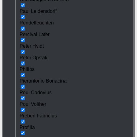
Paul Leidersdorff
Pendelleuchten
Percival Lafer
Peter Hvidt
Peter Opsvik
Philips
Pierantonio Bonacina
Poul Cadovius
Poul Volther
Preben Fabricius
Profilia