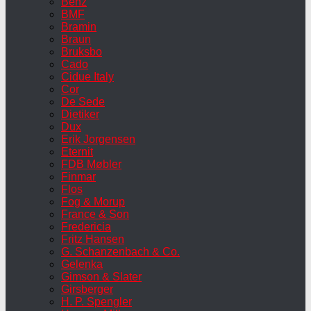
Benz
BMF
Bramin
Braun
Bruksbo
Cado
Cidue Italy
Cor
De Sede
Dietiker
Dux
Erik Jorgensen
Eternit
FDB Møbler
Finmar
Flos
Fog & Morup
France & Son
Fredericia
Fritz Hansen
G. Schanzenbach & Co.
Gelenka
Gimson & Slater
Girsberger
H. P. Spengler