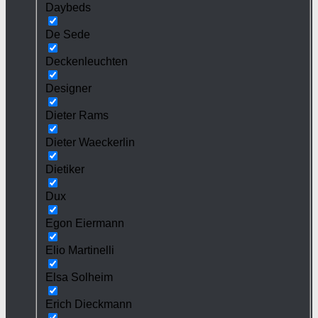
Daybeds
De Sede
Deckenleuchten
Designer
Dieter Rams
Dieter Waeckerlin
Dietiker
Dux
Egon Eiermann
Elio Martinelli
Elsa Solheim
Erich Dieckmann