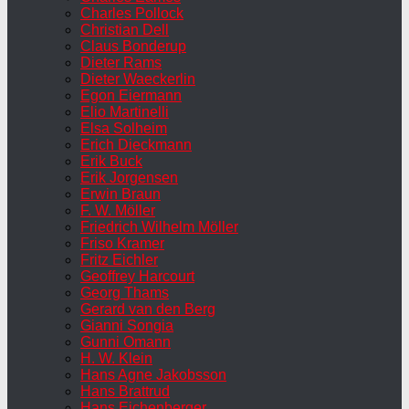
Charles Pollock
Christian Dell
Claus Bonderup
Dieter Rams
Dieter Waeckerlin
Egon Eiermann
Elio Martinelli
Elsa Solheim
Erich Dieckmann
Erik Buck
Erik Jorgensen
Erwin Braun
F. W. Möller
Friedrich Wilhelm Möller
Friso Kramer
Fritz Eichler
Geoffrey Harcourt
Georg Thams
Gerard van den Berg
Gianni Songia
Gunni Omann
H. W. Klein
Hans Agne Jakobsson
Hans Brattrud
Hans Eichenberger