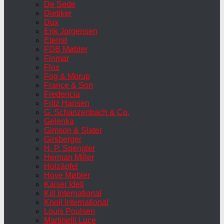
De Sede
Dietiker
Dux
Erik Jorgensen
Eternit
FDB Møbler
Finmar
Flos
Fog & Morup
France & Son
Fredericia
Fritz Hansen
G. Schanzenbach & Co.
Gelenka
Gimson & Slater
Girsberger
H. P. Spengler
Herman Miller
Holzäpfel
Hove Møbler
Kaiser Idell
Kill International
Knoll International
Louis Poulsen
Martinelli Luce