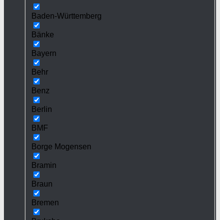
Baden-Württemberg
Bänke
Bayern
Behr
Benz
Berlin
BMF
Borge Mogensen
Bramin
Braun
Bremen