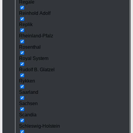
Regale
Reinhold Adolf
Replik
Rheinland-Pfalz
Rosenthal
Royal System
Rudolf B. Glatzel
Rykken
Saarland
Sachsen
Scandia
Schleswig-Holstein