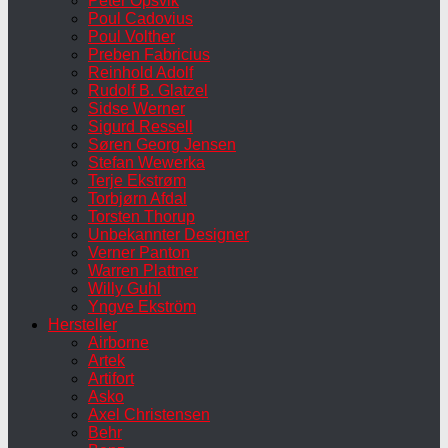
Peter Opsvik
Poul Cadovius
Poul Volther
Preben Fabricius
Reinhold Adolf
Rudolf B. Glatzel
Sidse Werner
Sigurd Ressell
Søren Georg Jensen
Stefan Wewerka
Terje Ekstrøm
Torbjørn Afdal
Torsten Thorup
Unbekannter Designer
Verner Panton
Warren Plattner
Willy Guhl
Yngve Ekström
Hersteller
Airborne
Artek
Artifort
Asko
Axel Christensen
Behr