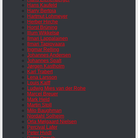
Hans Kaufeld
Harry Bertoia
Hartmut Lohmeyer
Herber Hirche
Horst Brüning
Illum Wikkelsø
Ilmari Lappalainen
Ilmari Tapiovaara
Ingmar Relling
Johannes Andersen
Johannes Spalt
Jørgen Kastholm
Karl Trabert
Lena Larsson
Louis Kalff
Ludwig Mies van der Rohe
Marcel Breuer
Mark Held
Martin Stoll
Milo Baughman
Nordahl Solheim
Orla Mølgaard Nielsen
Percival Lafer
Peter Hvidt