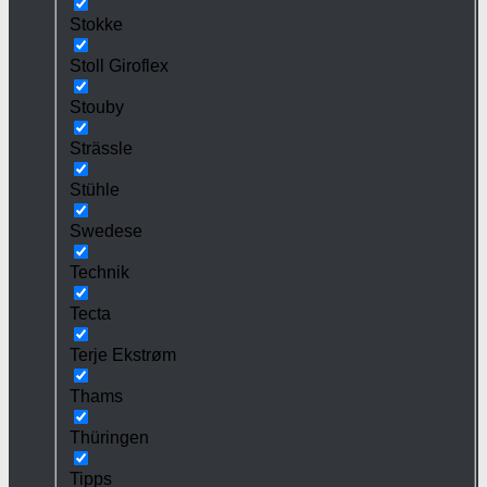
Stokke
Stoll Giroflex
Stouby
Strässle
Stühle
Swedese
Technik
Tecta
Terje Ekstrøm
Thams
Thüringen
Tipps