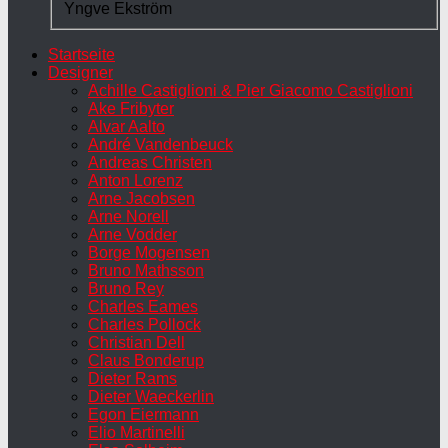
Yngve Ekström
Startseite
Designer
Achille Castiglioni & Pier Giacomo Castiglioni
Ake Fribyter
Alvar Aalto
André Vandenbeuck
Andreas Christen
Anton Lorenz
Arne Jacobsen
Arne Norell
Arne Vodder
Borge Mogensen
Bruno Mathsson
Bruno Rey
Charles Eames
Charles Pollock
Christian Dell
Claus Bonderup
Dieter Rams
Dieter Waeckerlin
Egon Eiermann
Elio Martinelli