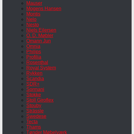
Mauser
Mogens Hansen
Montis
Nelo
Nesto
Niels Eilersen
O. D. Møbler
Omann Jun
Omnia
Philips
Profilia
Rosenthal
Royal System
Rykken
Scandia
SDR+
Sormani
Stokke
Stoll Giroflex
Stouby
Strässle
Swedese
Tecta
Thams
Tønder Møbelværk