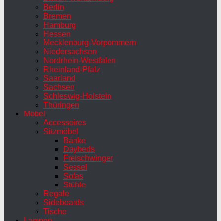
Berlin
Bremen
Hamburg
Hessen
Mecklenburg-Vorpommern
Niedersachsen
Nordrhein-Westfalen
Rheinland-Pfalz
Saarland
Sachsen
Schleswig-Holstein
Thüringen
Möbel
Accessoires
Sitzmöbel
Bänke
Daybeds
Freischwinger
Sessel
Sofas
Stühle
Regale
Sideboards
Tische
Lampen