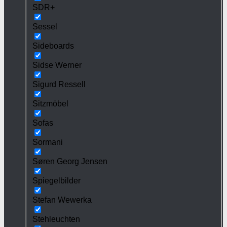
SDR+
Sessel
Sideboards
Sidse Werner
Sigurd Ressell
Sitzmöbel
Sofas
Sormani
Søren Georg Jensen
Spiegelbilder
Stefan Wewerka
Stehleuchten