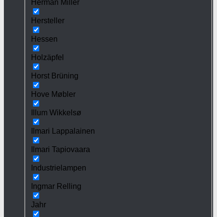
Herman Miller
Hersteller
Hessen
Holzäpfel
Horst Brüning
Hove Møbler
Illum Wikkelsø
Ilmari Lappalainen
Ilmari Tapiovaara
Industrielampen
Ingmar Relling
Jahr