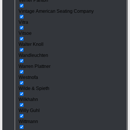
Verner Panton
Vintage American Seating Company
Vitra
Vitsoe
Walter Knoll
Wandleuchten
Warren Plattner
Westnofa
Wilde & Spieth
Wilkhahn
Willy Guhl
Wittmann