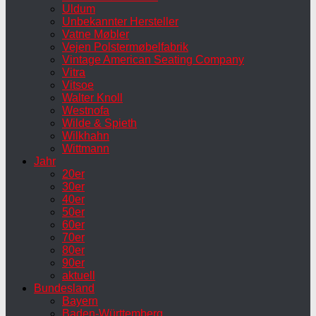
Uldum
Unbekannter Hersteller
Vatne Møbler
Vejen Polstermøbelfabrik
Vintage American Seating Company
Vitra
Vitsoe
Walter Knoll
Westnofa
Wilde & Spieth
Wilkhahn
Wittmann
Jahr
20er
30er
40er
50er
60er
70er
80er
90er
aktuell
Bundesland
Bayern
Baden-Württemberg