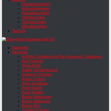
Deckenleuchten
Industrielampen
Pendelleuchten
Stehleuchten
Tischleuchten
Wandleuchten
Technik
Startseite
Designer
Achille Castiglioni & Pier Giacomo Castiglioni
Ake Fribyter
Alvar Aalto
André Vandenbeuck
Andreas Christen
Anton Lorenz
Arne Jacobsen
Arne Norell
Arne Vodder
Borge Mogensen
Bruno Mathsson
Bruno Rey
Charles Eames