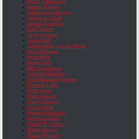
Ilmari Tapiovaara
Ingmar Relling
Johannes Andersen
Johannes Spalt
Jørgen Kastholm
Karl Trabert
Lena Larsson
Louis Kalff
Ludwig Mies van der Rohe
Marcel Breuer
Mark Held
Martin Stoll
Milo Baughman
Nordahl Solheim
Orla Mølgaard Nielsen
Percival Lafer
Peter Hvidt
Peter Opsvik
Poul Cadovius
Poul Volther
Preben Fabricius
Reinhold Adolf
Rudolf B. Glatzel
Sidse Werner
Sigurd Ressell