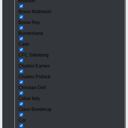
Bruksbo
Bruno Mathsson
Bruno Rey
Bundesland
Cado
CFC Silkeborg
Charles Eames
Charles Pollock
Christian Dell
Cidue Italy
Claus Bonderup
Cor