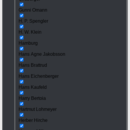
Gunni Omann
H. P. Spengler
H. W. Klein
Hamburg
Hans Agne Jakobsson
Hans Brattrud
Hans Eichenberger
Hans Kaufeld
Harry Bertoia
Hartmut Lohmeyer
Herber Hirche