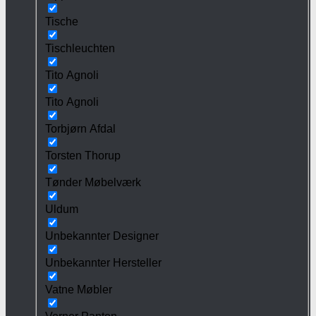
Tische
Tischleuchten
Tito Agnoli
Tito Agnoli
Torbjørn Afdal
Torsten Thorup
Tønder Møbelværk
Uldum
Unbekannter Designer
Unbekannter Hersteller
Vatne Møbler