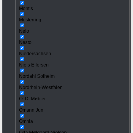
Montis
Musterring
Nelo
Nesto
Niedersachsen
Niels Eilersen
Nordahl Solheim
Nordrhein-Westfalen
O. D. Møbler
Omann Jun
Omnia
Orla Mølgaard Nielsen