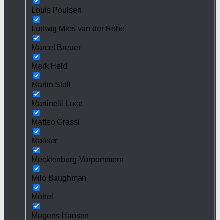
Louis Poulsen
Ludwig Mies van der Rohe
Marcel Breuer
Mark Held
Martin Stoll
Martinelli Luce
Matteo Grassi
Mauser
Mecklenburg-Vorpommern
Milo Baughman
Möbel
Mogens Hansen