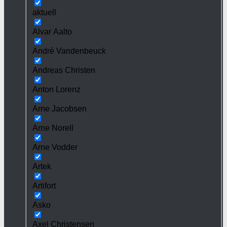
aktuell
Alvar Aalto
André Vandenbeuck
Andreas Christen
Anton Lorenz
Arne Jacobsen
Arne Norell
Arne Vodder
Artek
Artifort
Asko
Axel Christensen