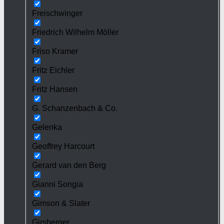
Freischwinger
Friedrich Wilhelm Möller
Friso Kramer
Fritz Eichler
Fritz Hansen
G. Schanzenbach & Co.
Gelenka
Geoffrey Harcourt
Gerard van den Berg
Gianni Songia
Gimson & Slater
Girsberger