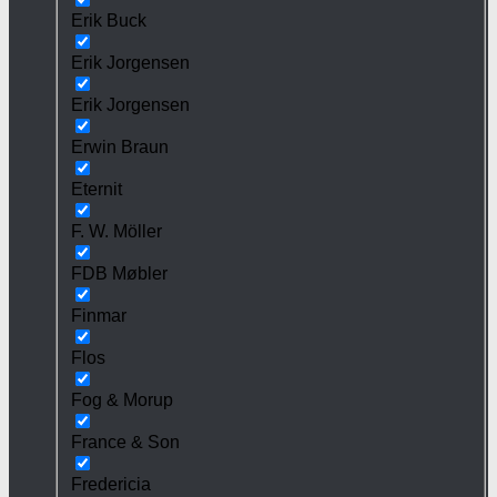
Erik Buck
Erik Jorgensen
Erik Jorgensen
Erwin Braun
Eternit
F. W. Möller
FDB Møbler
Finmar
Flos
Fog & Morup
France & Son
Fredericia