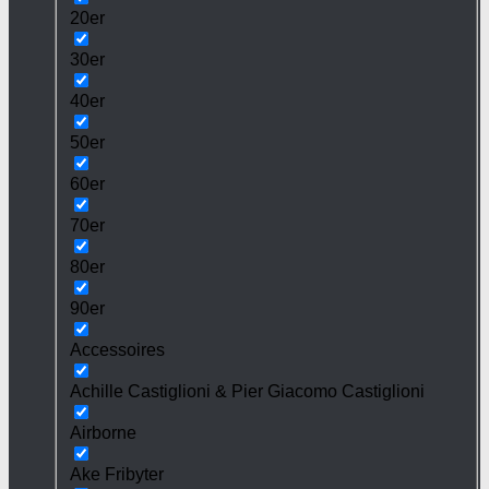
20er
30er
40er
50er
60er
70er
80er
90er
Accessoires
Achille Castiglioni & Pier Giacomo Castiglioni
Airborne
Ake Fribyter