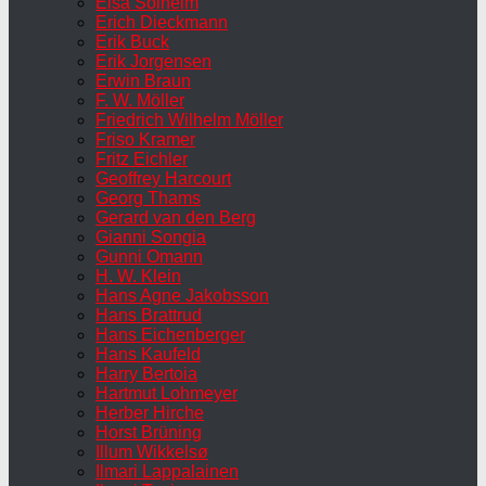
Elsa Solheim
Erich Dieckmann
Erik Buck
Erik Jorgensen
Erwin Braun
F. W. Möller
Friedrich Wilhelm Möller
Friso Kramer
Fritz Eichler
Geoffrey Harcourt
Georg Thams
Gerard van den Berg
Gianni Songia
Gunni Omann
H. W. Klein
Hans Agne Jakobsson
Hans Brattrud
Hans Eichenberger
Hans Kaufeld
Harry Bertoia
Hartmut Lohmeyer
Herber Hirche
Horst Brüning
Illum Wikkelsø
Ilmari Lappalainen