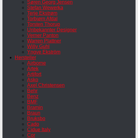
Søren Georg Jensen
Stefan Wewerka
Terje Ekstrøm
Torbjørn Afdal
Torsten Thorup
Unbekannter Designer
Verner Panton
Warren Plattner
Willy Guhl
Yngve Ekström
Hersteller
Airborne
Artek
Artifort
Asko
Axel Christensen
Behr
Benz
BMF
Bramin
Braun
Bruksbo
Cado
Cidue Italy
Cor