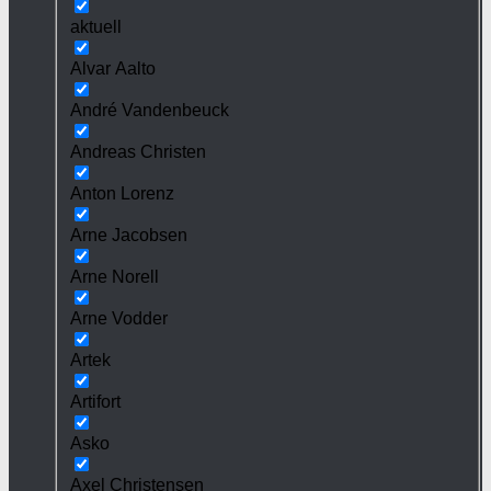
aktuell
Alvar Aalto
André Vandenbeuck
Andreas Christen
Anton Lorenz
Arne Jacobsen
Arne Norell
Arne Vodder
Artek
Artifort
Asko
Axel Christensen