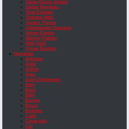
Søren Georg Jensen
Stefan Wewerka
Terje Ekstrøm
Torbjørn Afdal
Torsten Thorup
Unbekannter Designer
Verner Panton
Warren Plattner
Willy Guhl
Yngve Ekström
Hersteller
Airborne
Artek
Artifort
Asko
Axel Christensen
Behr
Benz
BMF
Bramin
Braun
Bruksbo
Cado
Cidue Italy
Cor