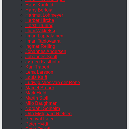
Hans Kaufeld
Harry Bertoia
Hartmut Lohmeyer
Herber Hirche
Horst Brüning
Illum Wikkelsø
Ilmari Lappalainen
Ilmari Tapiovaara
Ingmar Relling
Johannes Andersen
Johannes Spalt
Jørgen Kastholm
Karl Trabert
Lena Larsson
Louis Kalff
Ludwig Mies van der Rohe
Marcel Breuer
Mark Held
Martin Stoll
Milo Baughman
Nordahl Solheim
Orla Mølgaard Nielsen
Percival Lafer
Peter Hvidt