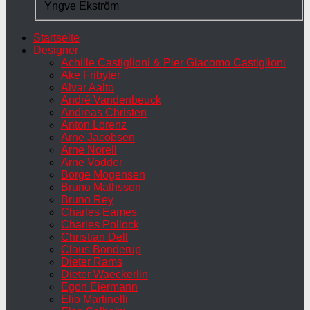
Yngve Ekström
Startseite
Designer
Achille Castiglioni & Pier Giacomo Castiglioni
Ake Fribyter
Alvar Aalto
André Vandenbeuck
Andreas Christen
Anton Lorenz
Arne Jacobsen
Arne Norell
Arne Vodder
Borge Mogensen
Bruno Mathsson
Bruno Rey
Charles Eames
Charles Pollock
Christian Dell
Claus Bonderup
Dieter Rams
Dieter Waeckerlin
Egon Eiermann
Elio Martinelli