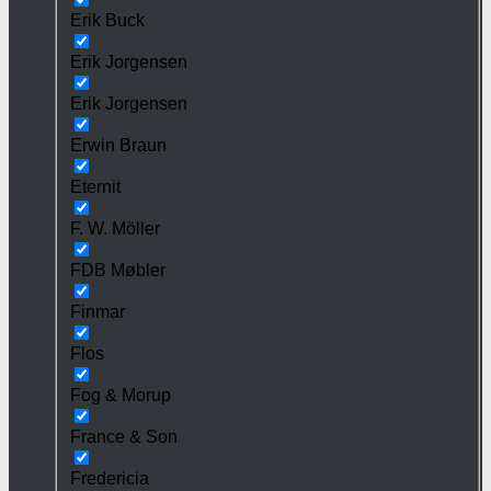
Erik Buck
Erik Jorgensen
Erik Jorgensen
Erwin Braun
Eternit
F. W. Möller
FDB Møbler
Finmar
Flos
Fog & Morup
France & Son
Fredericia