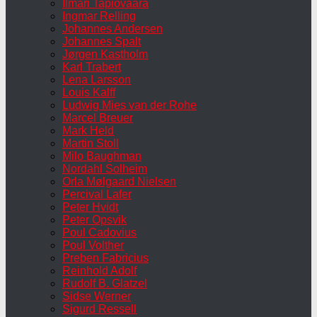
Ilmari Tapiovaara
Ingmar Relling
Johannes Andersen
Johannes Spalt
Jørgen Kastholm
Karl Trabert
Lena Larsson
Louis Kalff
Ludwig Mies van der Rohe
Marcel Breuer
Mark Held
Martin Stoll
Milo Baughman
Nordahl Solheim
Orla Mølgaard Nielsen
Percival Lafer
Peter Hvidt
Peter Opsvik
Poul Cadovius
Poul Volther
Preben Fabricius
Reinhold Adolf
Rudolf B. Glatzel
Sidse Werner
Sigurd Ressell