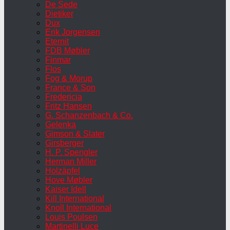
De Sede
Dietiker
Dux
Erik Jorgensen
Eternit
FDB Møbler
Finmar
Flos
Fog & Morup
France & Son
Fredericia
Fritz Hansen
G. Schanzenbach & Co.
Gelenka
Gimson & Slater
Girsberger
H. P. Spengler
Herman Miller
Holzäpfel
Hove Møbler
Kaiser Idell
Kill International
Knoll International
Louis Poulsen
Martinelli Luce