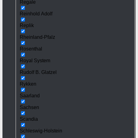
Regale
Reinhold Adolf
Replik
Rheinland-Pfalz
Rosenthal
Royal System
Rudolf B. Glatzel
Rykken
Saarland
Sachsen
Scandia
Schleswig-Holstein