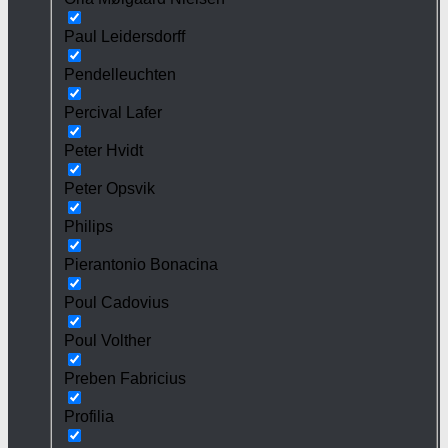
Paul Leidersdorff
Pendelleuchten
Percival Lafer
Peter Hvidt
Peter Opsvik
Philips
Pierantonio Bonacina
Poul Cadovius
Poul Volther
Preben Fabricius
Profilia