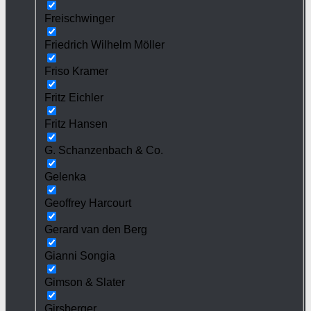
Freischwinger
Friedrich Wilhelm Möller
Friso Kramer
Fritz Eichler
Fritz Hansen
G. Schanzenbach & Co.
Gelenka
Geoffrey Harcourt
Gerard van den Berg
Gianni Songia
Gimson & Slater
Girsberger