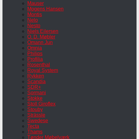
Mauser
Mogens Hansen
Montis
Nelo
Nesto
Niels Eilersen
O. D. Møbler
Omann Jun
Omnia
Philips
Profilia
Rosenthal
Royal System
Rykken
Scandia
SDR+
Sormani
Stokke
Stoll Giroflex
Stouby
Strässle
Swedese
Tecta
Thams
Tønder Møbelværk