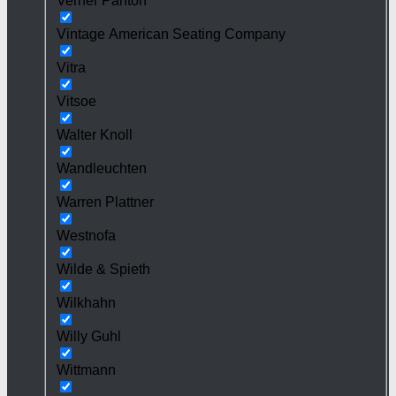
Verner Panton
Vintage American Seating Company
Vitra
Vitsoe
Walter Knoll
Wandleuchten
Warren Plattner
Westnofa
Wilde & Spieth
Wilkhahn
Willy Guhl
Wittmann