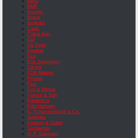
Benz
BMF
Bramin
Braun
Bruksbo
Cado
Cidue Italy
Cor
De Sede
Dietiker
Dux
Erik Jorgensen
Eternit
FDB Møbler
Finmar
Flos
Fog & Morup
France & Son
Fredericia
Fritz Hansen
G. Schanzenbach & Co.
Gelenka
Gimson & Slater
Girsberger
H. P. Spengler