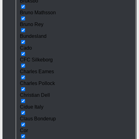
Bruksbo
Bruno Mathsson
Bruno Rey
Bundesland
Cado
CFC Silkeborg
Charles Eames
Charles Pollock
Christian Dell
Cidue Italy
Claus Bonderup
Cor