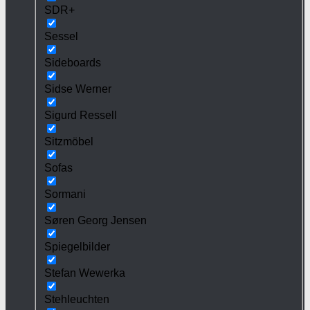
SDR+
Sessel
Sideboards
Sidse Werner
Sigurd Ressell
Sitzmöbel
Sofas
Sormani
Søren Georg Jensen
Spiegelbilder
Stefan Wewerka
Stehleuchten