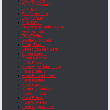
Elsa Solheim
Erich Dieckmann
Erik Buck
Erik Jorgensen
Erwin Braun
F. W. Möller
Friedrich Wilhelm Möller
Friso Kramer
Fritz Eichler
Geoffrey Harcourt
Georg Thams
Gerard van den Berg
Gianni Songia
Gunni Omann
H. W. Klein
Hans Agne Jakobsson
Hans Brattrud
Hans Eichenberger
Hans Kaufeld
Harry Bertoia
Hartmut Lohmeyer
Herber Hirche
Horst Brüning
Illum Wikkelsø
Ilmari Lappalainen