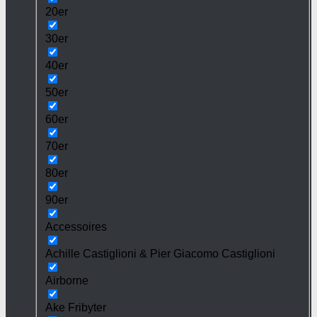
20er
30er
40er
50er
60er
70er
80er
90er
Accessoires
Achille Castiglioni & Pier Giacomo Castiglioni
Airborne
Ake Fribyter