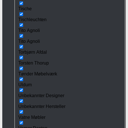
Tische
Tischleuchten
Tito Agnoli
Tito Agnoli
Torbjørn Afdal
Torsten Thorup
Tønder Møbelværk
Uldum
Unbekannter Designer
Unbekannter Hersteller
Vatne Møbler