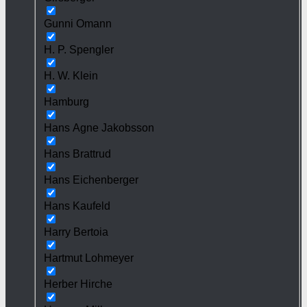
Gunni Omann
H. P. Spengler
H. W. Klein
Hamburg
Hans Agne Jakobsson
Hans Brattrud
Hans Eichenberger
Hans Kaufeld
Harry Bertoia
Hartmut Lohmeyer
Herber Hirche