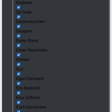
Daybeds
De Sede
Deckenleuchten
Designer
Dieter Rams
Dieter Waeckerlin
Dietiker
Dux
Egon Eiermann
Elio Martinelli
Elsa Solheim
Erich Dieckmann