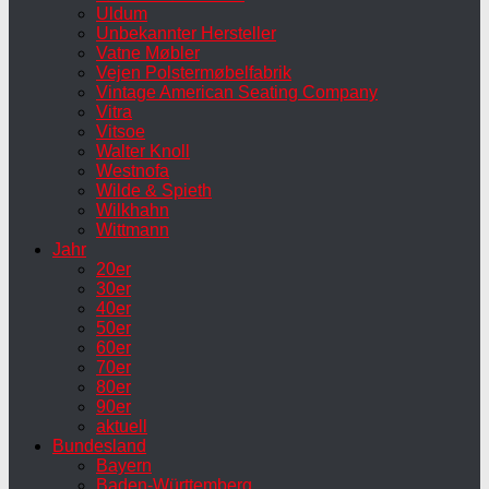
Uldum
Unbekannter Hersteller
Vatne Møbler
Vejen Polstermøbelfabrik
Vintage American Seating Company
Vitra
Vitsoe
Walter Knoll
Westnofa
Wilde & Spieth
Wilkhahn
Wittmann
Jahr
20er
30er
40er
50er
60er
70er
80er
90er
aktuell
Bundesland
Bayern
Baden-Württemberg