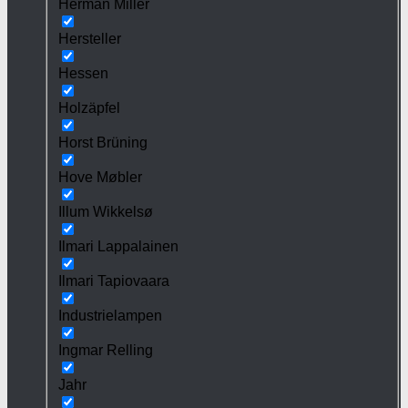
Herman Miller
Hersteller
Hessen
Holzäpfel
Horst Brüning
Hove Møbler
Illum Wikkelsø
Ilmari Lappalainen
Ilmari Tapiovaara
Industrielampen
Ingmar Relling
Jahr