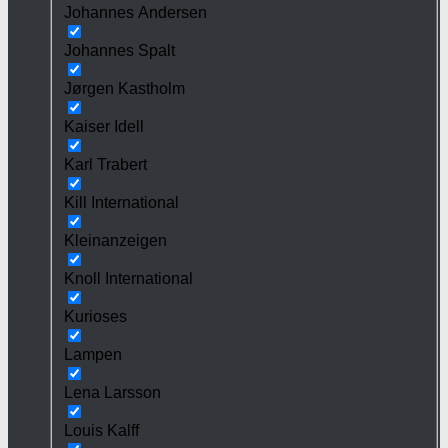
Johannes Andersen
Johannes Spalt
Jørgen Kastholm
Kaiser Idell
Karl Trabert
Kill International
Kleinanzeigen
Knoll International
Kurioses
Lampen
Lena Larsson
Louis Kalff