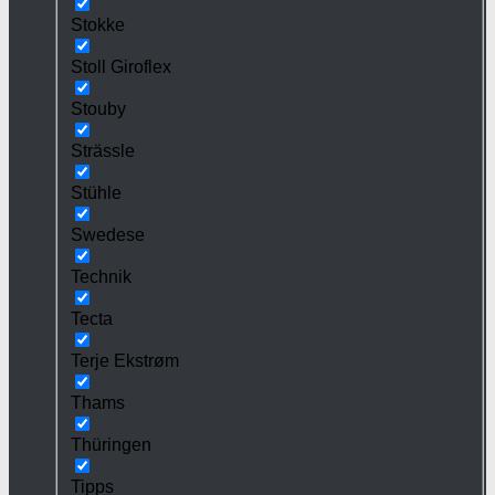
Stokke
Stoll Giroflex
Stouby
Strässle
Stühle
Swedese
Technik
Tecta
Terje Ekstrøm
Thams
Thüringen
Tipps