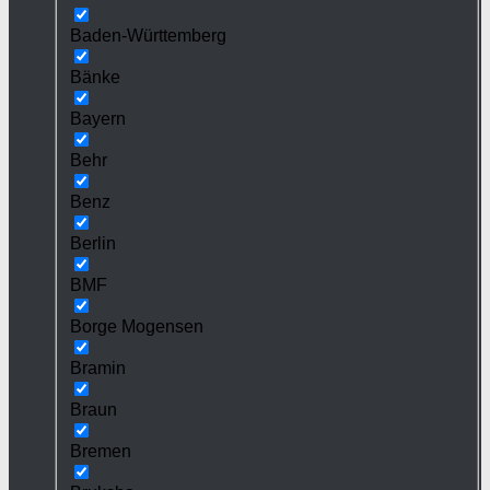
Baden-Württemberg
Bänke
Bayern
Behr
Benz
Berlin
BMF
Borge Mogensen
Bramin
Braun
Bremen