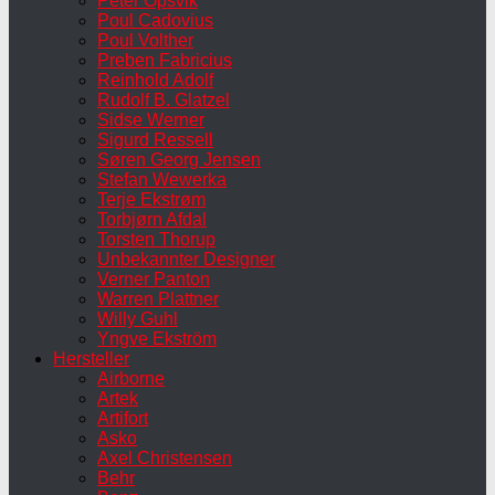
Peter Opsvik
Poul Cadovius
Poul Volther
Preben Fabricius
Reinhold Adolf
Rudolf B. Glatzel
Sidse Werner
Sigurd Ressell
Søren Georg Jensen
Stefan Wewerka
Terje Ekstrøm
Torbjørn Afdal
Torsten Thorup
Unbekannter Designer
Verner Panton
Warren Plattner
Willy Guhl
Yngve Ekström
Hersteller
Airborne
Artek
Artifort
Asko
Axel Christensen
Behr