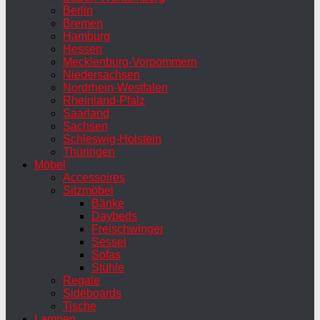
Berlin
Bremen
Hamburg
Hessen
Mecklenburg-Vorpommern
Niedersachsen
Nordrhein-Westfalen
Rheinland-Pfalz
Saarland
Sachsen
Schleswig-Holstein
Thüringen
Möbel
Accessoires
Sitzmöbel
Bänke
Daybeds
Freischwinger
Sessel
Sofas
Stühle
Regale
Sideboards
Tische
Lampen