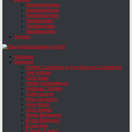
Deckenleuchten
Industrielampen
Pendelleuchten
Stehleuchten
Tischleuchten
Wandleuchten
Technik
Startseite
Designer
Achille Castiglioni & Pier Giacomo Castiglioni
Ake Fribyter
Alvar Aalto
André Vandenbeuck
Andreas Christen
Anton Lorenz
Arne Jacobsen
Arne Norell
Arne Vodder
Borge Mogensen
Bruno Mathsson
Bruno Rey
Charles Eames