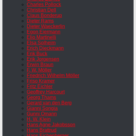
Charles Pollock
Christian Dell
Claus Bonderup
Dieter Rams
Dieter Waeckerlin
Egon Eiermann
Elio Martinelli
Elsa Solheim
Erich Dieckmann
Erik Buck
Erik Jorgensen
Erwin Braun
F. W. Möller
Friedrich Wilhelm Möller
Friso Kramer
Fritz Eichler
Geoffrey Harcourt
Georg Thams
Gerard van den Berg
Gianni Songia
Gunni Omann
H. W. Klein
Hans Agne Jakobsson
Hans Brattrud
Hans Eichenberger