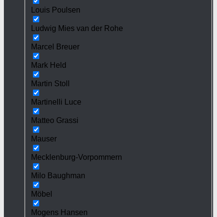
Louis Poulsen
Ludwig Mies van der Rohe
Marcel Breuer
Mark Held
Martin Stoll
Martinelli Luce
Matteo Grassi
Mauser
Mecklenburg-Vorpommern
Milo Baughman
Möbel
Mogens Hansen