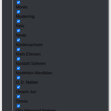
Montis
Musterring
Nelo
Nesto
Niedersachsen
Niels Eilersen
Nordahl Solheim
Nordrhein-Westfalen
O. D. Møbler
Omann Jun
Omnia
Orla Mølgaard Nielsen