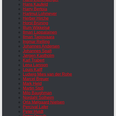
Hans Kaufeld
Harry Bertoia
Hartmut Lohmeyer
Herber Hirche
Horst Brüning
Illum Wikkelsø
Ilmari Lappalainen
Ilmari Tapiovaara
Ingmar Relling
Johannes Andersen
Johannes Spalt
Jørgen Kastholm
Karl Trabert
Lena Larsson
Louis Kalff
Ludwig Mies van der Rohe
Marcel Breuer
Mark Held
Martin Stoll
Milo Baughman
Nordahl Solheim
Orla Mølgaard Nielsen
Percival Lafer
Peter Hvidt