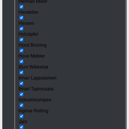
Herman Miller
Hersteller
Hessen
Holzäpfel
Horst Brüning
Hove Møbler
Illum Wikkelsø
Ilmari Lappalainen
Ilmari Tapiovaara
Industrielampen
Ingmar Relling
Jahr