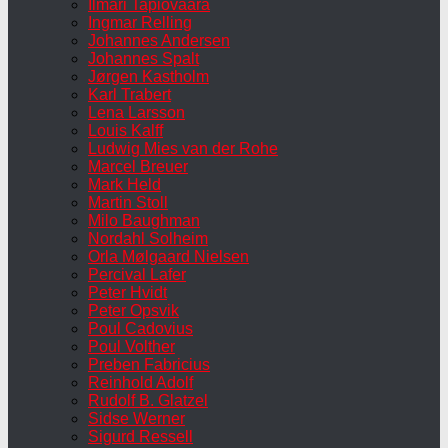
Ilmari Tapiovaara
Ingmar Relling
Johannes Andersen
Johannes Spalt
Jørgen Kastholm
Karl Trabert
Lena Larsson
Louis Kalff
Ludwig Mies van der Rohe
Marcel Breuer
Mark Held
Martin Stoll
Milo Baughman
Nordahl Solheim
Orla Mølgaard Nielsen
Percival Lafer
Peter Hvidt
Peter Opsvik
Poul Cadovius
Poul Volther
Preben Fabricius
Reinhold Adolf
Rudolf B. Glatzel
Sidse Werner
Sigurd Ressell