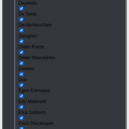
Daybeds
De Sede
Deckenleuchten
Designer
Dieter Rams
Dieter Waeckerlin
Dietiker
Dux
Egon Eiermann
Elio Martinelli
Elsa Solheim
Erich Dieckmann