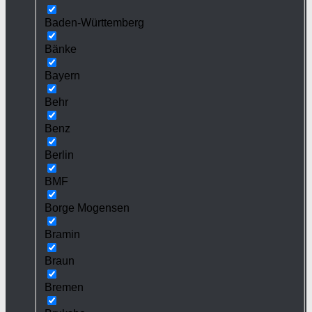
Baden-Württemberg
Bänke
Bayern
Behr
Benz
Berlin
BMF
Borge Mogensen
Bramin
Braun
Bremen