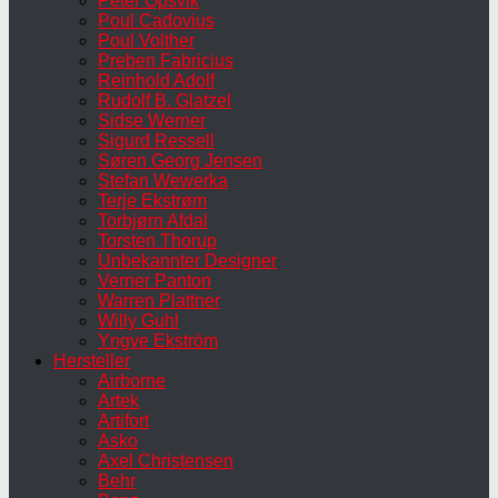
Peter Opsvik
Poul Cadovius
Poul Volther
Preben Fabricius
Reinhold Adolf
Rudolf B. Glatzel
Sidse Werner
Sigurd Ressell
Søren Georg Jensen
Stefan Wewerka
Terje Ekstrøm
Torbjørn Afdal
Torsten Thorup
Unbekannter Designer
Verner Panton
Warren Plattner
Willy Guhl
Yngve Ekström
Hersteller
Airborne
Artek
Artifort
Asko
Axel Christensen
Behr