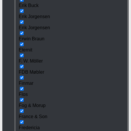
Erik Buck
Erik Jorgensen
Erik Jorgensen
Erwin Braun
Eternit
F. W. Möller
FDB Møbler
Finmar
Flos
Fog & Morup
France & Son
Fredericia