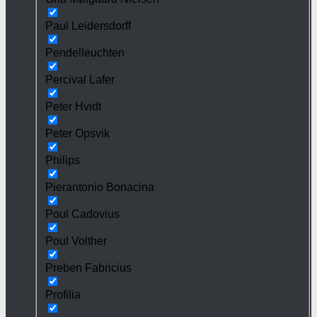
Paul Leidersdorff
Pendelleuchten
Percival Lafer
Peter Hvidt
Peter Opsvik
Philips
Pierantonio Bonacina
Poul Cadovius
Poul Volther
Preben Fabricius
Profilia