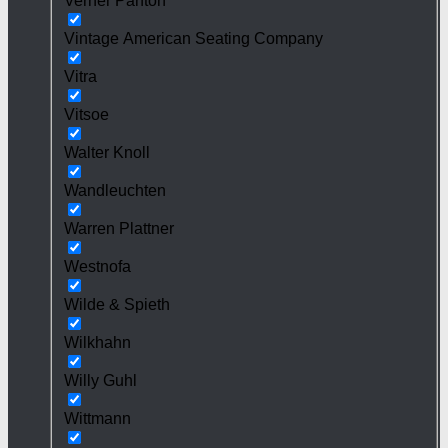
Verner Panton
Vintage American Seating Company
Vitra
Vitsoe
Walter Knoll
Wandleuchten
Warren Plattner
Westnofa
Wilde & Spieth
Wilkhahn
Willy Guhl
Wittmann