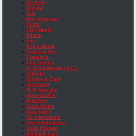
De Sede
Dietiker
Dux
Erik Jorgensen
Eternit
FDB Møbler
Finmar
Flos
Fog & Morup
France & Son
Fredericia
Fritz Hansen
G. Schanzenbach & Co.
Gelenka
Gimson & Slater
Girsberger
H. P. Spengler
Herman Miller
Holzäpfel
Hove Møbler
Kaiser Idell
Kill International
Knoll International
Louis Poulsen
Martinelli Luce