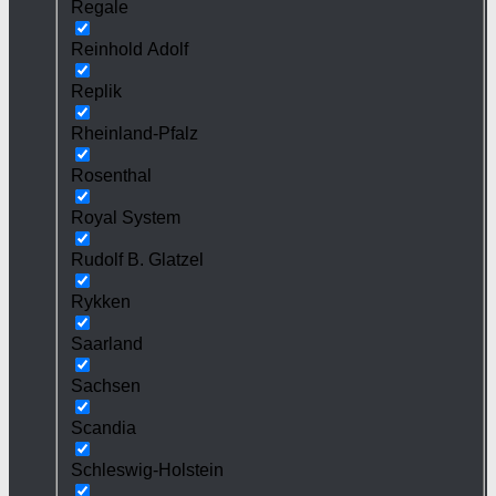
Regale
Reinhold Adolf
Replik
Rheinland-Pfalz
Rosenthal
Royal System
Rudolf B. Glatzel
Rykken
Saarland
Sachsen
Scandia
Schleswig-Holstein