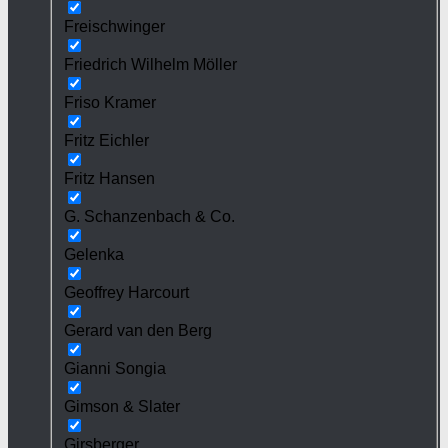
Freischwinger
Friedrich Wilhelm Möller
Friso Kramer
Fritz Eichler
Fritz Hansen
G. Schanzenbach & Co.
Gelenka
Geoffrey Harcourt
Gerard van den Berg
Gianni Songia
Gimson & Slater
Girsberger