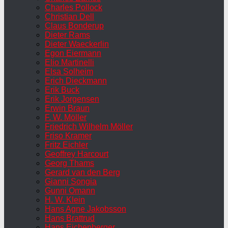
Charles Pollock
Christian Dell
Claus Bonderup
Dieter Rams
Dieter Waeckerlin
Egon Eiermann
Elio Martinelli
Elsa Solheim
Erich Dieckmann
Erik Buck
Erik Jorgensen
Erwin Braun
F. W. Möller
Friedrich Wilhelm Möller
Friso Kramer
Fritz Eichler
Geoffrey Harcourt
Georg Thams
Gerard van den Berg
Gianni Songia
Gunni Omann
H. W. Klein
Hans Agne Jakobsson
Hans Brattrud
Hans Eichenberger