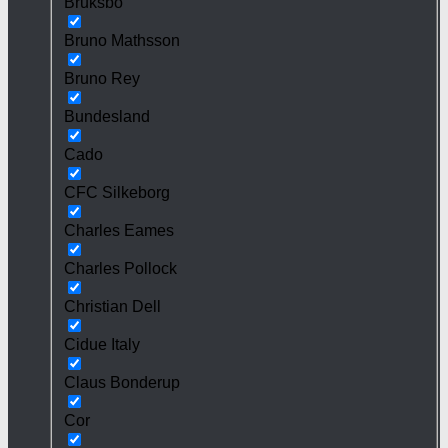
Bruksbo
Bruno Mathsson
Bruno Rey
Bundesland
Cado
CFC Silkeborg
Charles Eames
Charles Pollock
Christian Dell
Cidue Italy
Claus Bonderup
Cor