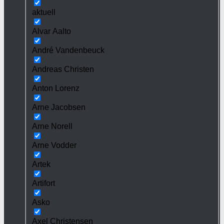
aktuell
Alvar Aalto
André Vandenbeuck
Andreas Christen
Anton Lorenz
Arne Jacobsen
Arne Norell
Arne Vodder
Artek
Artifort
Asko
Axel Christensen