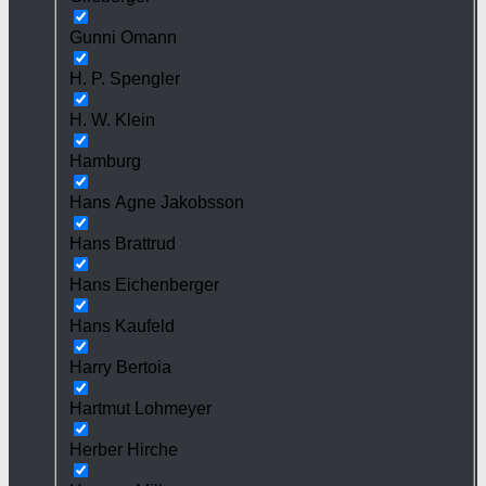
Gunni Omann
H. P. Spengler
H. W. Klein
Hamburg
Hans Agne Jakobsson
Hans Brattrud
Hans Eichenberger
Hans Kaufeld
Harry Bertoia
Hartmut Lohmeyer
Herber Hirche