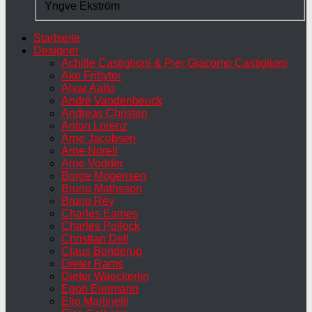
Yngve Ekström
Startseite
Designer
Achille Castiglioni & Pier Giacomo Castiglioni
Ake Fribyter
Alvar Aalto
André Vandenbeuck
Andreas Christen
Anton Lorenz
Arne Jacobsen
Arne Norell
Arne Vodder
Borge Mogensen
Bruno Mathsson
Bruno Rey
Charles Eames
Charles Pollock
Christian Dell
Claus Bonderup
Dieter Rams
Dieter Waeckerlin
Egon Eiermann
Elio Martinelli