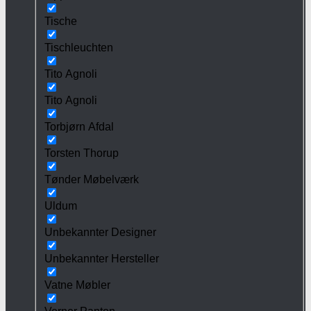
Tische
Tischleuchten
Tito Agnoli
Tito Agnoli
Torbjørn Afdal
Torsten Thorup
Tønder Møbelværk
Uldum
Unbekannter Designer
Unbekannter Hersteller
Vatne Møbler