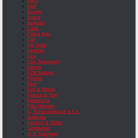
Benz
BMF
Bramin
Braun
Bruksbo
Cado
Cidue Italy
Cor
De Sede
Dietiker
Dux
Erik Jorgensen
Eternit
FDB Møbler
Finmar
Flos
Fog & Morup
France & Son
Fredericia
Fritz Hansen
G. Schanzenbach & Co.
Gelenka
Gimson & Slater
Girsberger
H. P. Spengler