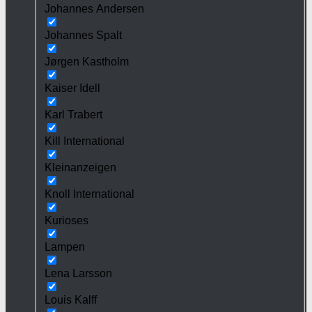
Johannes Andersen
Johannes Spalt
Jørgen Kastholm
Kaiser Idell
Karl Trabert
Kill International
Kleinanzeigen
Knoll International
Kurioses
Lampen
Lena Larsson
Louis Kalff