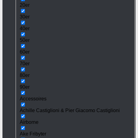
20er
30er
40er
50er
60er
70er
80er
90er
Accessoires
Achille Castiglioni & Pier Giacomo Castiglioni
Airborne
Ake Fribyter