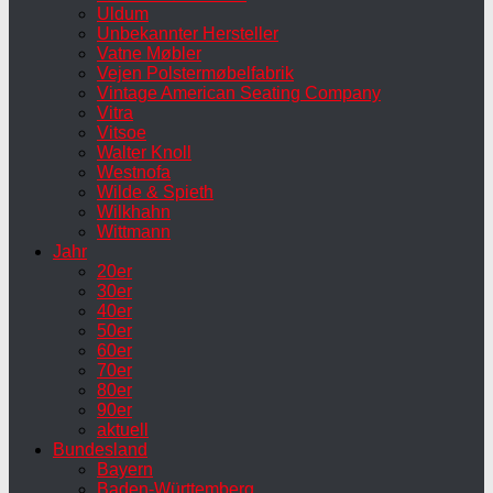
Uldum
Unbekannter Hersteller
Vatne Møbler
Vejen Polstermøbelfabrik
Vintage American Seating Company
Vitra
Vitsoe
Walter Knoll
Westnofa
Wilde & Spieth
Wilkhahn
Wittmann
Jahr
20er
30er
40er
50er
60er
70er
80er
90er
aktuell
Bundesland
Bayern
Baden-Württemberg