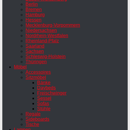
Berlin
Bremen
Hamburg
Hessen
Mecklenburg-Vorpommern
Niedersachsen
Nordrhein-Westfalen
Rheinland-Pfalz
Saarland
Sachsen
Schleswig-Holstein
Thüringen
Möbel
Accessoires
Sitzmöbel
Bänke
Daybeds
Freischwinger
Sessel
Sofas
Stühle
Regale
Sideboards
Tische
Lampen