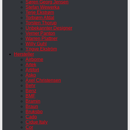
Søren Georg Jensen
Stefan Wewerka
Terje Ekstrøm
Torbjørn Afdal
Torsten Thorup
Unbekannter Designer
Verner Panton
Warren Plattner
Willy Guhl
Yngve Ekström
Hersteller
Airborne
Artek
Artifort
Asko
Axel Christensen
Behr
Benz
BMF
Bramin
Braun
Bruksbo
Cado
Cidue Italy
Cor