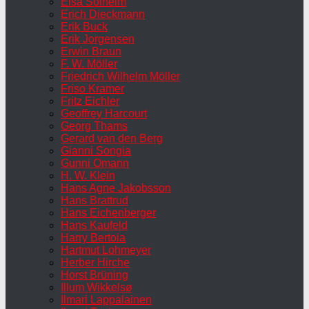
Elsa Solheim
Erich Dieckmann
Erik Buck
Erik Jorgensen
Erwin Braun
F. W. Möller
Friedrich Wilhelm Möller
Friso Kramer
Fritz Eichler
Geoffrey Harcourt
Georg Thams
Gerard van den Berg
Gianni Songia
Gunni Omann
H. W. Klein
Hans Agne Jakobsson
Hans Brattrud
Hans Eichenberger
Hans Kaufeld
Harry Bertoia
Hartmut Lohmeyer
Herber Hirche
Horst Brüning
Illum Wikkelsø
Ilmari Lappalainen