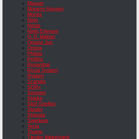
Mauser
Mogens Hansen
Montis
Nelo
Nesto
Niels Eilersen
O. D. Møbler
Omann Jun
Omnia
Philips
Profilia
Rosenthal
Royal System
Rykken
Scandia
SDR+
Sormani
Stokke
Stoll Giroflex
Stouby
Strässle
Swedese
Tecta
Thams
Tønder Møbelværk