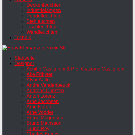
Deckenleuchten
Industrielampen
Pendelleuchten
Stehleuchten
Tischleuchten
Wandleuchten
Technik
Startseite
Designer
Achille Castiglioni & Pier Giacomo Castiglioni
Ake Fribyter
Alvar Aalto
André Vandenbeuck
Andreas Christen
Anton Lorenz
Arne Jacobsen
Arne Norell
Arne Vodder
Borge Mogensen
Bruno Mathsson
Bruno Rey
Charles Eames