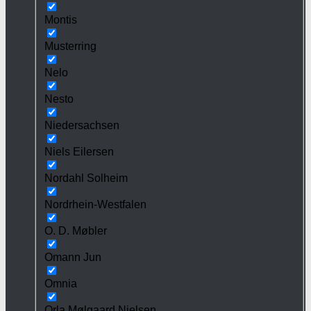
Montis
Musterring
Nelo
Nesto
Niedersachsen
Niels Eilersen
Nordahl Solheim
Nordrhein-Westfalen
O. D. Møbler
Omann Jun
Omnia
Orla Mølgaard Nielsen