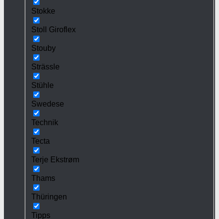
Stokke
Stoll Giroflex
Stouby
Strässle
Stühle
Swedese
Technik
Tecta
Terje Ekstrøm
Thams
Thüringen
Tipps