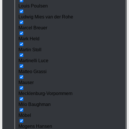
Louis Poulsen
Ludwig Mies van der Rohe
Marcel Breuer
Mark Held
Martin Stoll
Martinelli Luce
Matteo Grassi
Mauser
Mecklenburg-Vorpommern
Milo Baughman
Möbel
Mogens Hansen