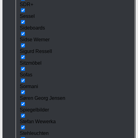
SDR+
Sessel
Sideboards
Sidse Werner
Sigurd Ressell
Sitzmöbel
Sofas
Sormani
Søren Georg Jensen
Spiegelbilder
Stefan Wewerka
Stehleuchten