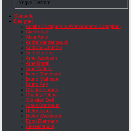
Yngve Ekström
Startseite
Designer
Achille Castiglioni & Pier Giacomo Castiglioni
Ake Fribyter
Alvar Aalto
André Vandenbeuck
Andreas Christen
Anton Lorenz
Arne Jacobsen
Arne Norell
Arne Vodder
Borge Mogensen
Bruno Mathsson
Bruno Rey
Charles Eames
Charles Pollock
Christian Dell
Claus Bonderup
Dieter Rams
Dieter Waeckerlin
Egon Eiermann
Elio Martinelli