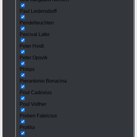
Paul Leidersdorff
Pendelleuchten
Percival Lafer
Peter Hvidt
Peter Opsvik
Philips
Pierantonio Bonacina
Poul Cadovius
Poul Volther
Preben Fabricius
Profilia