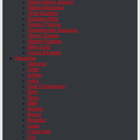
Søren Georg Jensen
Stefan Wewerka
Terje Ekstrøm
Torbjørn Afdal
Torsten Thorup
Unbekannter Designer
Verner Panton
Warren Plattner
Willy Guhl
Yngve Ekström
Hersteller
Airborne
Artek
Artifort
Asko
Axel Christensen
Behr
Benz
BMF
Bramin
Braun
Bruksbo
Cado
Cidue Italy
Cor