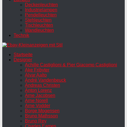
Deckenleuchten
Industrielampen
Pendelleuchten
Stehleuchten
Tischleuchten
Wandleuchten
Technik
Startseite
Designer
Achille Castiglioni & Pier Giacomo Castiglioni
Ake Fribyter
Alvar Aalto
André Vandenbeuck
Andreas Christen
Anton Lorenz
Arne Jacobsen
Arne Norell
Arne Vodder
Borge Mogensen
Bruno Mathsson
Bruno Rey
Charles Eames