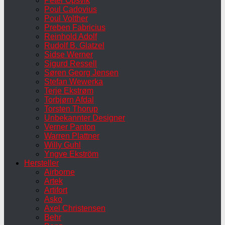
Peter Opsvik
Poul Cadovius
Poul Volther
Preben Fabricius
Reinhold Adolf
Rudolf B. Glatzel
Sidse Werner
Sigurd Ressell
Søren Georg Jensen
Stefan Wewerka
Terje Ekstrøm
Torbjørn Afdal
Torsten Thorup
Unbekannter Designer
Verner Panton
Warren Plattner
Willy Guhl
Yngve Ekström
Hersteller
Airborne
Artek
Artifort
Asko
Axel Christensen
Behr