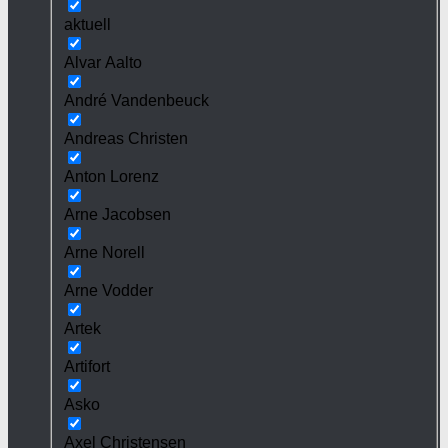
aktuell
Alvar Aalto
André Vandenbeuck
Andreas Christen
Anton Lorenz
Arne Jacobsen
Arne Norell
Arne Vodder
Artek
Artifort
Asko
Axel Christensen