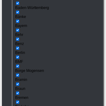
Baden-Württemberg
Bänke
Bayern
Behr
Benz
Berlin
BMF
Borge Mogensen
Bramin
Braun
Bremen