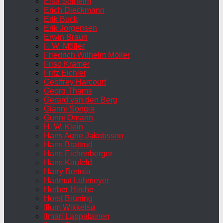
Elsa Solheim
Erich Dieckmann
Erik Buck
Erik Jorgensen
Erwin Braun
F. W. Möller
Friedrich Wilhelm Möller
Friso Kramer
Fritz Eichler
Geoffrey Harcourt
Georg Thams
Gerard van den Berg
Gianni Songia
Gunni Omann
H. W. Klein
Hans Agne Jakobsson
Hans Brattrud
Hans Eichenberger
Hans Kaufeld
Harry Bertoia
Hartmut Lohmeyer
Herber Hirche
Horst Brüning
Illum Wikkelsø
Ilmari Lappalainen