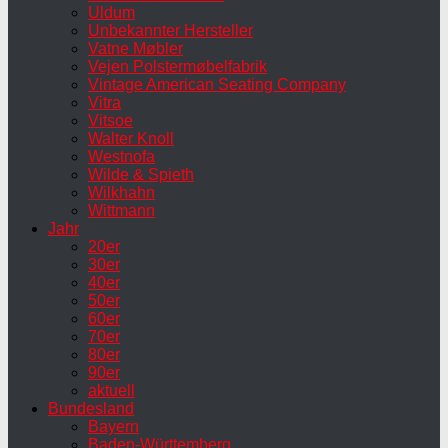
Uldum
Unbekannter Hersteller
Vatne Møbler
Vejen Polstermøbelfabrik
Vintage American Seating Company
Vitra
Vitsoe
Walter Knoll
Westnofa
Wilde & Spieth
Wilkhahn
Wittmann
Jahr
20er
30er
40er
50er
60er
70er
80er
90er
aktuell
Bundesland
Bayern
Baden-Württemberg