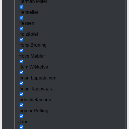
Herman Miller
Hersteller
Hessen
Holzäpfel
Horst Brüning
Hove Møbler
Illum Wikkelsø
Ilmari Lappalainen
Ilmari Tapiovaara
Industrielampen
Ingmar Relling
Jahr