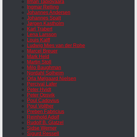
Ilmari Tapiovaara
Ingmar Relling
Johannes Andersen
Johannes Spalt
Jørgen Kastholm
Karl Trabert
Lena Larsson
Louis Kalff
Ludwig Mies van der Rohe
Marcel Breuer
Mark Held
Martin Stoll
Milo Baughman
Nordahl Solheim
Orla Mølgaard Nielsen
Percival Lafer
Peter Hvidt
Peter Opsvik
Poul Cadovius
Poul Volther
Preben Fabricius
Reinhold Adolf
Rudolf B. Glatzel
Sidse Werner
Sigurd Ressell