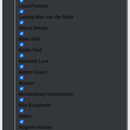
Louis Poulsen
Ludwig Mies van der Rohe
Marcel Breuer
Mark Held
Martin Stoll
Martinelli Luce
Matteo Grassi
Mauser
Mecklenburg-Vorpommern
Milo Baughman
Möbel
Mogens Hansen