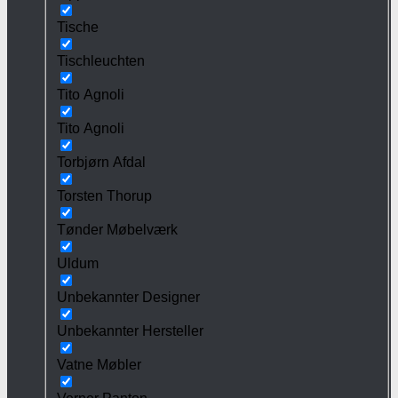
Tische
Tischleuchten
Tito Agnoli
Tito Agnoli
Torbjørn Afdal
Torsten Thorup
Tønder Møbelværk
Uldum
Unbekannter Designer
Unbekannter Hersteller
Vatne Møbler