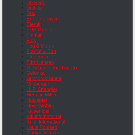
De Sede
Dietiker
Dux
Erik Jorgensen
Eternit
FDB Møbler
Finmar
Flos
Fog & Morup
France & Son
Fredericia
Fritz Hansen
G. Schanzenbach & Co.
Gelenka
Gimson & Slater
Girsberger
H. P. Spengler
Herman Miller
Holzäpfel
Hove Møbler
Kaiser Idell
Kill International
Knoll International
Louis Poulsen
Martinelli Luce