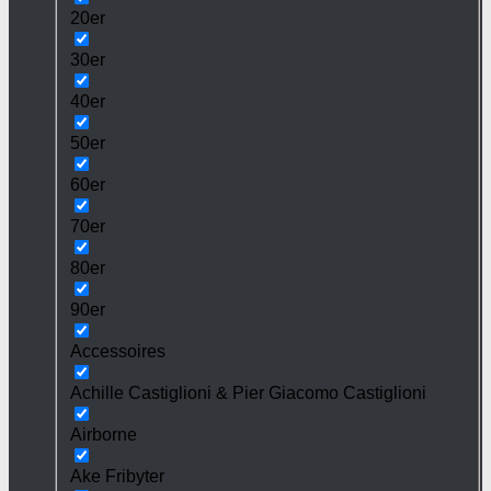
20er
30er
40er
50er
60er
70er
80er
90er
Accessoires
Achille Castiglioni & Pier Giacomo Castiglioni
Airborne
Ake Fribyter