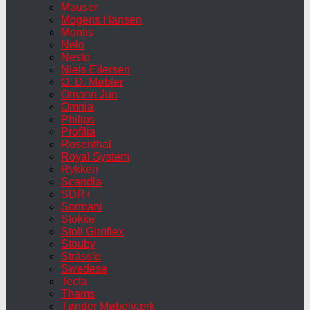
Mauser
Mogens Hansen
Montis
Nelo
Nesto
Niels Eilersen
O. D. Møbler
Omann Jun
Omnia
Philips
Profilia
Rosenthal
Royal System
Rykken
Scandia
SDR+
Sormani
Stokke
Stoll Giroflex
Stouby
Strässle
Swedese
Tecta
Thams
Tønder Møbelværk