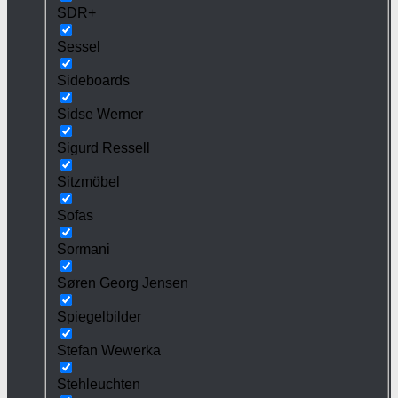
SDR+
Sessel
Sideboards
Sidse Werner
Sigurd Ressell
Sitzmöbel
Sofas
Sormani
Søren Georg Jensen
Spiegelbilder
Stefan Wewerka
Stehleuchten