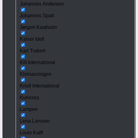
Johannes Andersen
Johannes Spalt
Jørgen Kastholm
Kaiser Idell
Karl Trabert
Kill International
Kleinanzeigen
Knoll International
Kurioses
Lampen
Lena Larsson
Louis Kalff