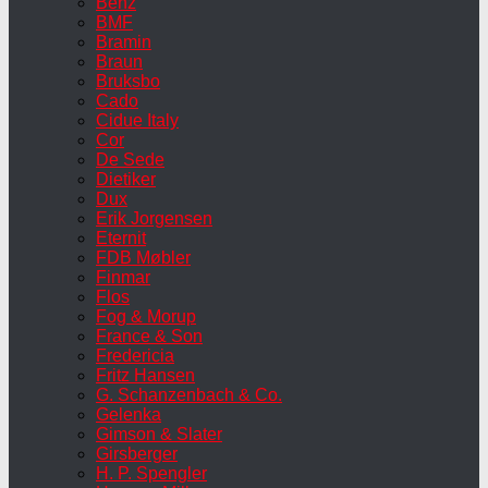
Benz
BMF
Bramin
Braun
Bruksbo
Cado
Cidue Italy
Cor
De Sede
Dietiker
Dux
Erik Jorgensen
Eternit
FDB Møbler
Finmar
Flos
Fog & Morup
France & Son
Fredericia
Fritz Hansen
G. Schanzenbach & Co.
Gelenka
Gimson & Slater
Girsberger
H. P. Spengler