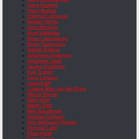
Hans Kaufeld
Harry Bertoia
Hartmut Lohmeyer
Herber Hirche
Horst Brüning
Illum Wikkelsø
Ilmari Lappalainen
Ilmari Tapiovaara
Ingmar Relling
Johannes Andersen
Johannes Spalt
Jørgen Kastholm
Karl Trabert
Lena Larsson
Louis Kalff
Ludwig Mies van der Rohe
Marcel Breuer
Mark Held
Martin Stoll
Milo Baughman
Nordahl Solheim
Orla Mølgaard Nielsen
Percival Lafer
Peter Hvidt