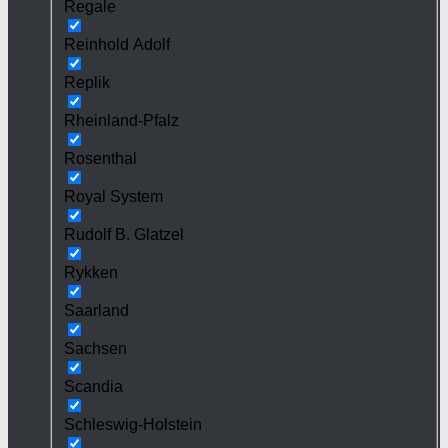
Regale
Reinhold Adolf
Replik
Rheinland-Pfalz
Rosenthal
Royal System
Rudolf B. Glatzel
Rykken
Saarland
Sachsen
Scandia
Schleswig-Holstein