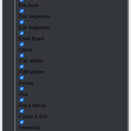
Erik Buck
Erik Jorgensen
Erik Jorgensen
Erwin Braun
Eternit
F. W. Möller
FDB Møbler
Finmar
Flos
Fog & Morup
France & Son
Fredericia