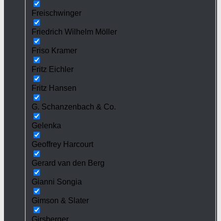
Freischwinger
Friedrich Wilhelm Möller
Friso Kramer
Fritz Eichler
Fritz Hansen
G. Schanzenbach & Co.
Gelenka
Geoffrey Harcourt
Gerard van den Berg
Gianni Songia
Gimson & Slater
Girsberger