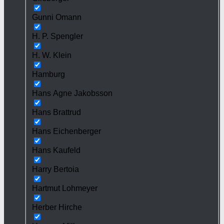
Gunni Omann
H. P. Spengler
H. W. Klein
Hamburg
Hans Agne Jakobsson
Hans Brattrud
Hans Eichenberger
Hans Kaufeld
Harry Bertoia
Hartmut Lohmeyer
Herber Hirche