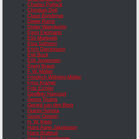
Charles Pollock
Christian Dell
Claus Bonderup
Dieter Rams
Dieter Waeckerlin
Egon Eiermann
Elio Martinelli
Elsa Solheim
Erich Dieckmann
Erik Buck
Erik Jorgensen
Erwin Braun
F. W. Möller
Friedrich Wilhelm Möller
Friso Kramer
Fritz Eichler
Geoffrey Harcourt
Georg Thams
Gerard van den Berg
Gianni Songia
Gunni Omann
H. W. Klein
Hans Agne Jakobsson
Hans Brattrud
Hans Eichenberger