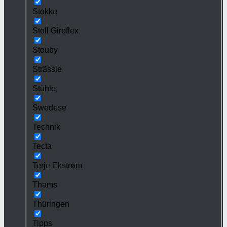
Stokke
Stoll Giroflex
Stouby
Strässle
Stühle
Swedese
Technik
Tecta
Terje Ekstrøm
Thams
Thüringen
Tipps