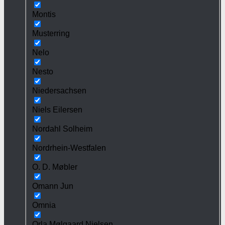
Montis
Musterring
Nelo
Nesto
Niedersachsen
Niels Eilersen
Nordahl Solheim
Nordrhein-Westfalen
O. D. Møbler
Omann Jun
Omnia
Orla Mølgaard Nielsen