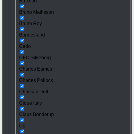
Bruksbo
Bruno Mathsson
Bruno Rey
Bundesland
Cado
CFC Silkeborg
Charles Eames
Charles Pollock
Christian Dell
Cidue Italy
Claus Bonderup
Cor