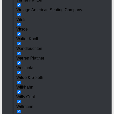
Verner Panton
Vintage American Seating Company
Vitra
Vitsoe
Walter Knoll
Wandleuchten
Warren Plattner
Westnofa
Wilde & Spieth
Wilkhahn
Willy Guhl
Wittmann