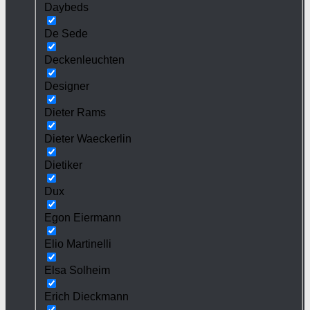
Daybeds
De Sede
Deckenleuchten
Designer
Dieter Rams
Dieter Waeckerlin
Dietiker
Dux
Egon Eiermann
Elio Martinelli
Elsa Solheim
Erich Dieckmann