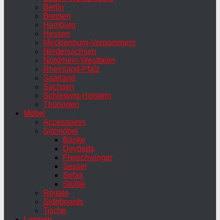
Berlin
Bremen
Hamburg
Hessen
Mecklenburg-Vorpommern
Niedersachsen
Nordrhein-Westfalen
Rheinland-Pfalz
Saarland
Sachsen
Schleswig-Holstein
Thüringen
Möbel
Accessoires
Sitzmöbel
Bänke
Daybeds
Freischwinger
Sessel
Sofas
Stühle
Regale
Sideboards
Tische
Lampen