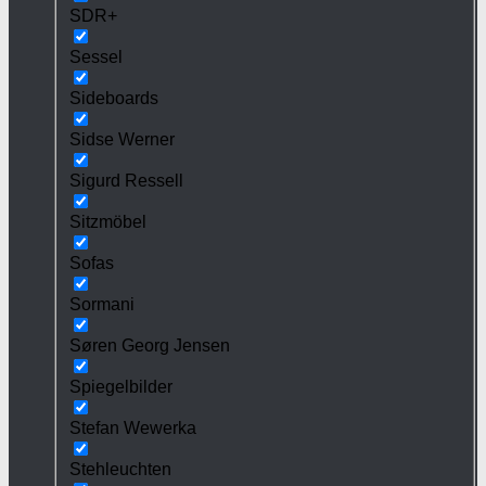
SDR+
Sessel
Sideboards
Sidse Werner
Sigurd Ressell
Sitzmöbel
Sofas
Sormani
Søren Georg Jensen
Spiegelbilder
Stefan Wewerka
Stehleuchten