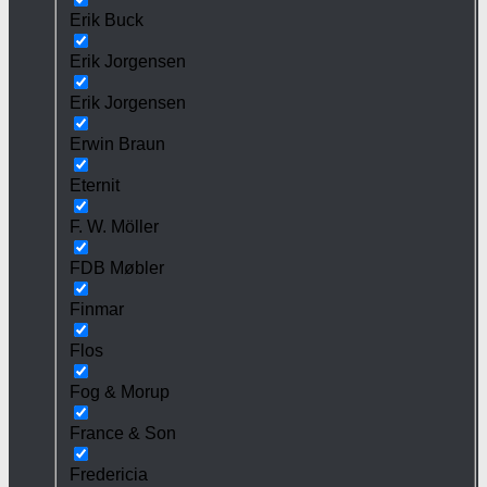
Erik Buck
Erik Jorgensen
Erik Jorgensen
Erwin Braun
Eternit
F. W. Möller
FDB Møbler
Finmar
Flos
Fog & Morup
France & Son
Fredericia