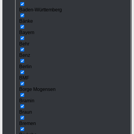
Baden-Württemberg
Bänke
Bayern
Behr
Benz
Berlin
BMF
Borge Mogensen
Bramin
Braun
Bremen