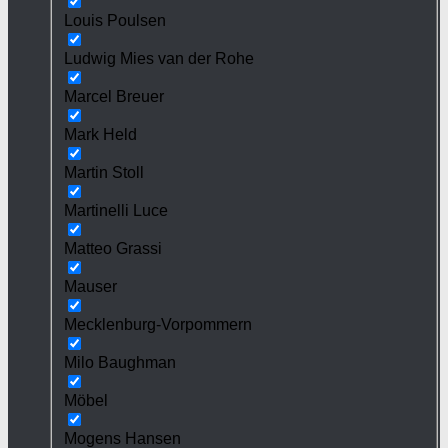
Louis Poulsen
Ludwig Mies van der Rohe
Marcel Breuer
Mark Held
Martin Stoll
Martinelli Luce
Matteo Grassi
Mauser
Mecklenburg-Vorpommern
Milo Baughman
Möbel
Mogens Hansen