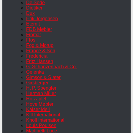
De Sede
Dietiker
Dux
Erik Jorgensen
Eternit
FDB Møbler
Finmar
Flos
Fog & Morup
France & Son
Fredericia
Fritz Hansen
G. Schanzenbach & Co.
Gelenka
Gimson & Slater
Girsberger
H. P. Spengler
Herman Miller
Holzäpfel
Hove Møbler
Kaiser Idell
Kill International
Knoll International
Louis Poulsen
Martinelli Luce