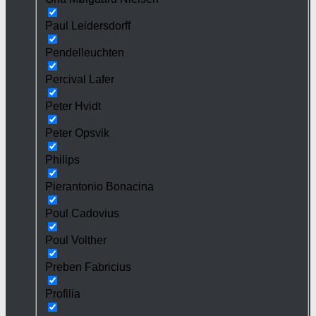
Paul Leidersdorff
Pendelleuchten
Percival Lafer
Peter Hvidt
Peter Opsvik
Philips
Pierantonio Bonacina
Poul Cadovius
Poul Volther
Preben Fabricius
Profilia