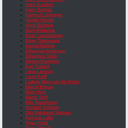
Hans Kaufeld
Harry Bertoia
Hartmut Lohmeyer
Herber Hirche
Horst Brüning
Illum Wikkelsø
Ilmari Lappalainen
Ilmari Tapiovaara
Ingmar Relling
Johannes Andersen
Johannes Spalt
Jørgen Kastholm
Karl Trabert
Lena Larsson
Louis Kalff
Ludwig Mies van der Rohe
Marcel Breuer
Mark Held
Martin Stoll
Milo Baughman
Nordahl Solheim
Orla Mølgaard Nielsen
Percival Lafer
Peter Hvidt