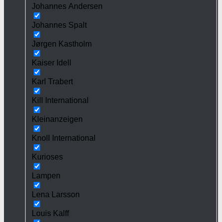
Johannes Andersen
Johannes Spalt
Jørgen Kastholm
Kaiser Idell
Karl Trabert
Kill International
Kleinanzeigen
Knoll International
Kurioses
Lampen
Lena Larsson
Louis Kalff