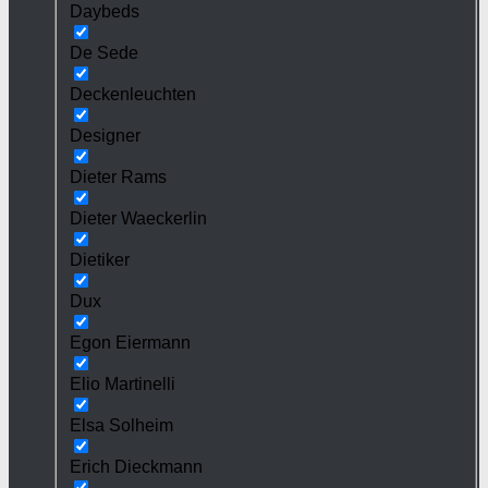
Daybeds
De Sede
Deckenleuchten
Designer
Dieter Rams
Dieter Waeckerlin
Dietiker
Dux
Egon Eiermann
Elio Martinelli
Elsa Solheim
Erich Dieckmann