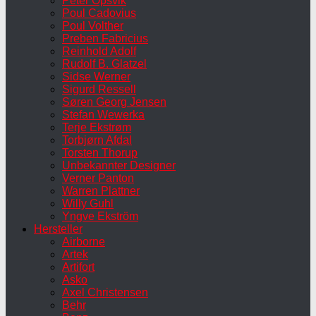
Peter Opsvik
Poul Cadovius
Poul Volther
Preben Fabricius
Reinhold Adolf
Rudolf B. Glatzel
Sidse Werner
Sigurd Ressell
Søren Georg Jensen
Stefan Wewerka
Terje Ekstrøm
Torbjørn Afdal
Torsten Thorup
Unbekannter Designer
Verner Panton
Warren Plattner
Willy Guhl
Yngve Ekström
Hersteller
Airborne
Artek
Artifort
Asko
Axel Christensen
Behr