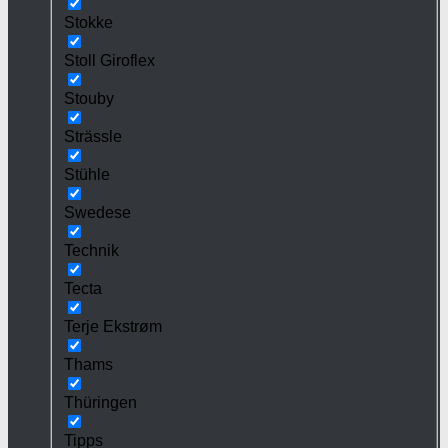
Stokke
Stoll Giroflex
Stouby
Strässle
Stühle
Swedese
Technik
Tecta
Terje Ekstrøm
Thams
Thüringen
Tipps