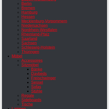
Berlin
Bremen
Hamburg
Hessen
Mecklenburg-Vorpommern
Niedersachsen
Nordrhein-Westfalen
Rheinland-Pfalz
Saarland
Sachsen
Schleswig-Holstein
Thüringen
Möbel
Accessoires
Sitzmöbel
Bänke
Daybeds
Freischwinger
Sessel
Sofas
Stühle
Regale
Sideboards
Tische
Lampen