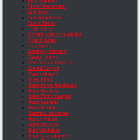
Elsa Solheim
Erich Dieckmann
Erik Buck
Erik Jorgensen
Erwin Braun
F. W. Möller
Friedrich Wilhelm Möller
Friso Kramer
Fritz Eichler
Geoffrey Harcourt
Georg Thams
Gerard van den Berg
Gianni Songia
Gunni Omann
H. W. Klein
Hans Agne Jakobsson
Hans Brattrud
Hans Eichenberger
Hans Kaufeld
Harry Bertoia
Hartmut Lohmeyer
Herber Hirche
Horst Brüning
Illum Wikkelsø
Ilmari Lappalainen