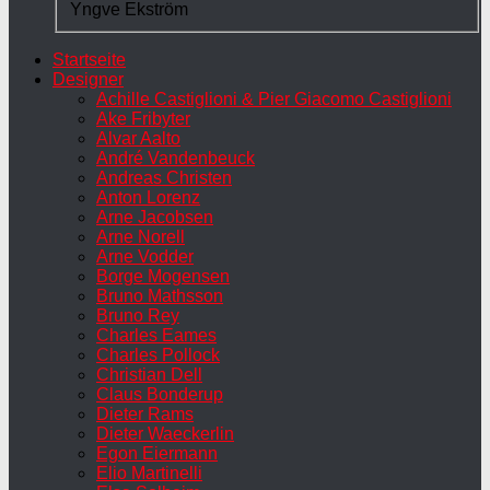
Yngve Ekström
Startseite
Designer
Achille Castiglioni & Pier Giacomo Castiglioni
Ake Fribyter
Alvar Aalto
André Vandenbeuck
Andreas Christen
Anton Lorenz
Arne Jacobsen
Arne Norell
Arne Vodder
Borge Mogensen
Bruno Mathsson
Bruno Rey
Charles Eames
Charles Pollock
Christian Dell
Claus Bonderup
Dieter Rams
Dieter Waeckerlin
Egon Eiermann
Elio Martinelli