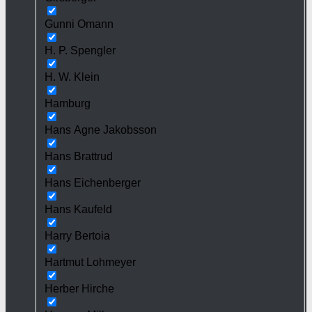
Gunni Omann
H. P. Spengler
H. W. Klein
Hamburg
Hans Agne Jakobsson
Hans Brattrud
Hans Eichenberger
Hans Kaufeld
Harry Bertoia
Hartmut Lohmeyer
Herber Hirche