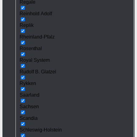
Regale
Reinhold Adolf
Replik
Rheinland-Pfalz
Rosenthal
Royal System
Rudolf B. Glatzel
Rykken
Saarland
Sachsen
Scandia
Schleswig-Holstein