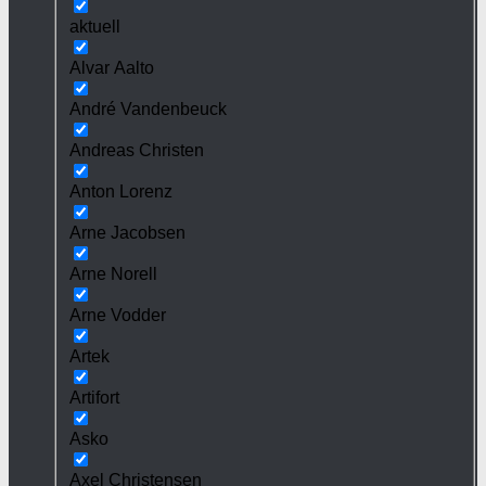
aktuell
Alvar Aalto
André Vandenbeuck
Andreas Christen
Anton Lorenz
Arne Jacobsen
Arne Norell
Arne Vodder
Artek
Artifort
Asko
Axel Christensen