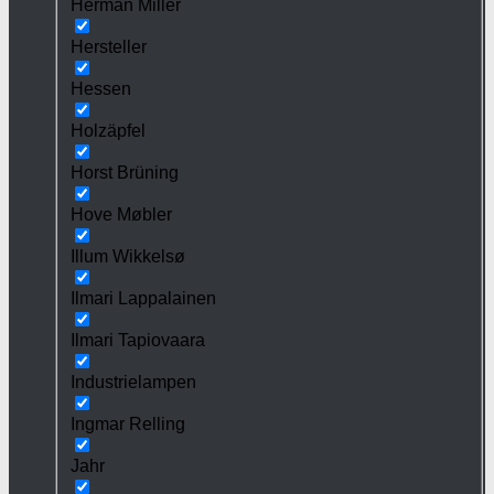
Herman Miller
Hersteller
Hessen
Holzäpfel
Horst Brüning
Hove Møbler
Illum Wikkelsø
Ilmari Lappalainen
Ilmari Tapiovaara
Industrielampen
Ingmar Relling
Jahr