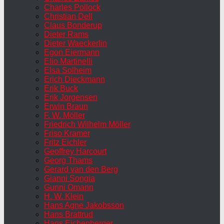
Charles Pollock
Christian Dell
Claus Bonderup
Dieter Rams
Dieter Waeckerlin
Egon Eiermann
Elio Martinelli
Elsa Solheim
Erich Dieckmann
Erik Buck
Erik Jorgensen
Erwin Braun
F. W. Möller
Friedrich Wilhelm Möller
Friso Kramer
Fritz Eichler
Geoffrey Harcourt
Georg Thams
Gerard van den Berg
Gianni Songia
Gunni Omann
H. W. Klein
Hans Agne Jakobsson
Hans Brattrud
Hans Eichenberger