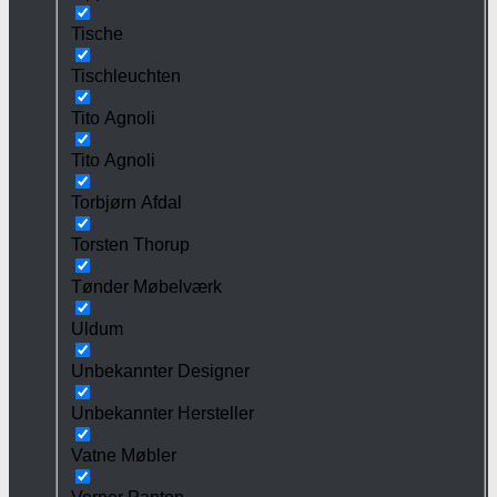
Tische
Tischleuchten
Tito Agnoli
Tito Agnoli
Torbjørn Afdal
Torsten Thorup
Tønder Møbelværk
Uldum
Unbekannter Designer
Unbekannter Hersteller
Vatne Møbler