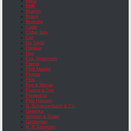
Benz
BMF
Bramin
Braun
Bruksbo
Cado
Cidue Italy
Cor
De Sede
Dietiker
Dux
Erik Jorgensen
Eternit
FDB Møbler
Finmar
Flos
Fog & Morup
France & Son
Fredericia
Fritz Hansen
G. Schanzenbach & Co.
Gelenka
Gimson & Slater
Girsberger
H. P. Spengler