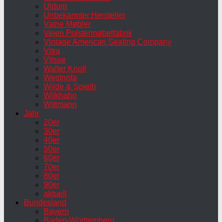
Uldum
Unbekannter Hersteller
Vatne Møbler
Vejen Polstermøbelfabrik
Vintage American Seating Company
Vitra
Vitsoe
Walter Knoll
Westnofa
Wilde & Spieth
Wilkhahn
Wittmann
Jahr
20er
30er
40er
50er
60er
70er
80er
90er
aktuell
Bundesland
Bayern
Baden-Württemberg