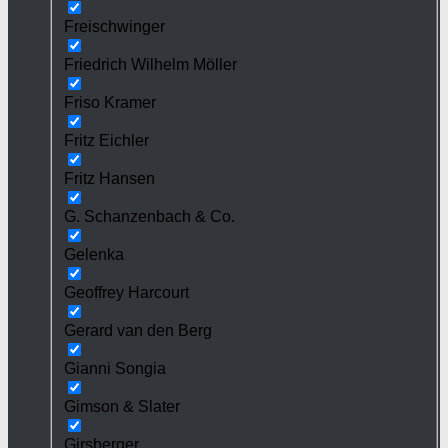
Freischwinger
Friedrich Wilhelm Möller
Friso Kramer
Fritz Eichler
Fritz Hansen
G. Schanzenbach & Co.
Gelenka
Geoffrey Harcourt
Gerard van den Berg
Gianni Songia
Gimson & Slater
Girsberger