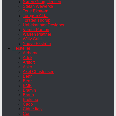
Søren Georg Jensen
Stefan Wewerka
Terje Ekstrøm
Torbjørn Afdal
Torsten Thorup
Unbekannter Designer
Verner Panton
Warren Plattner
Willy Guhl
Yngve Ekström
Hersteller
Airborne
Artek
Artifort
Asko
Axel Christensen
Behr
Benz
BMF
Bramin
Braun
Bruksbo
Cado
Cidue Italy
Cor