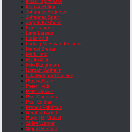
Ilmari Tapiovaara
Ingmar Relling
Johannes Andersen
Johannes Spalt
Jørgen Kastholm
Karl Trabert
Lena Larsson
Louis Kalff
Ludwig Mies van der Rohe
Marcel Breuer
Mark Held
Martin Stoll
Milo Baughman
Nordahl Solheim
Orla Mølgaard Nielsen
Percival Lafer
Peter Hvidt
Peter Opsvik
Poul Cadovius
Poul Volther
Preben Fabricius
Reinhold Adolf
Rudolf B. Glatzel
Sidse Werner
Sigurd Ressell