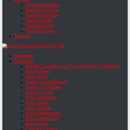
Deckenleuchten
Industrielampen
Pendelleuchten
Stehleuchten
Tischleuchten
Wandleuchten
Technik
Startseite
Designer
Achille Castiglioni & Pier Giacomo Castiglioni
Ake Fribyter
Alvar Aalto
André Vandenbeuck
Andreas Christen
Anton Lorenz
Arne Jacobsen
Arne Norell
Arne Vodder
Borge Mogensen
Bruno Mathsson
Bruno Rey
Charles Eames