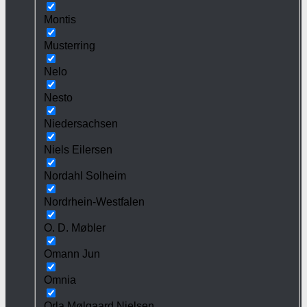
Montis
Musterring
Nelo
Nesto
Niedersachsen
Niels Eilersen
Nordahl Solheim
Nordrhein-Westfalen
O. D. Møbler
Omann Jun
Omnia
Orla Mølgaard Nielsen