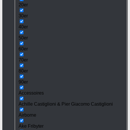
20er
30er
40er
50er
60er
70er
80er
90er
Accessoires
Achille Castiglioni & Pier Giacomo Castiglioni
Airborne
Ake Fribyter