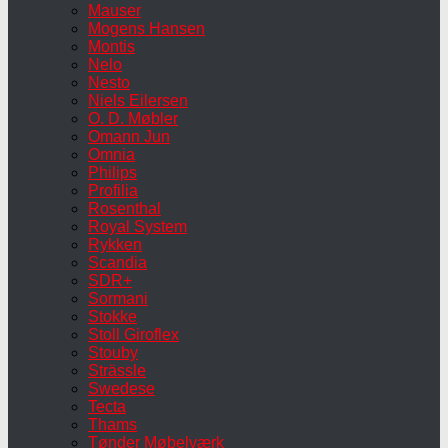
Mauser
Mogens Hansen
Montis
Nelo
Nesto
Niels Eilersen
O. D. Møbler
Omann Jun
Omnia
Philips
Profilia
Rosenthal
Royal System
Rykken
Scandia
SDR+
Sormani
Stokke
Stoll Giroflex
Stouby
Strässle
Swedese
Tecta
Thams
Tønder Møbelværk