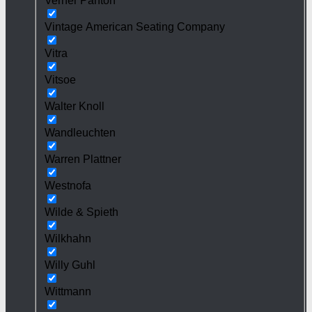
Verner Panton
Vintage American Seating Company
Vitra
Vitsoe
Walter Knoll
Wandleuchten
Warren Plattner
Westnofa
Wilde & Spieth
Wilkhahn
Willy Guhl
Wittmann