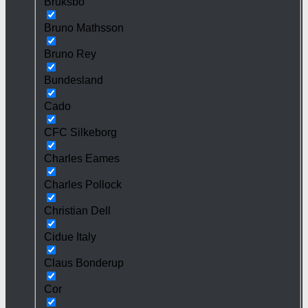
Bruksbo
Bruno Mathsson
Bruno Rey
Bundesland
Cado
CFC Silkeborg
Charles Eames
Charles Pollock
Christian Dell
Cidue Italy
Claus Bonderup
Cor