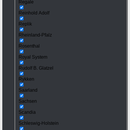
Regale
Reinhold Adolf
Replik
Rheinland-Pfalz
Rosenthal
Royal System
Rudolf B. Glatzel
Rykken
Saarland
Sachsen
Scandia
Schleswig-Holstein