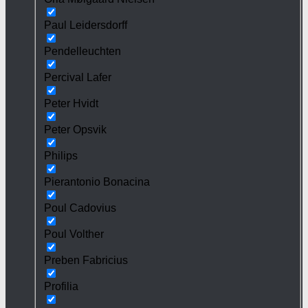
Paul Leidersdorff
Pendelleuchten
Percival Lafer
Peter Hvidt
Peter Opsvik
Philips
Pierantonio Bonacina
Poul Cadovius
Poul Volther
Preben Fabricius
Profilia