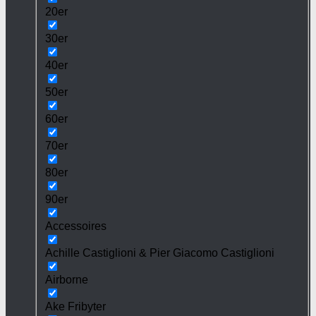
20er
30er
40er
50er
60er
70er
80er
90er
Accessoires
Achille Castiglioni & Pier Giacomo Castiglioni
Airborne
Ake Fribyter