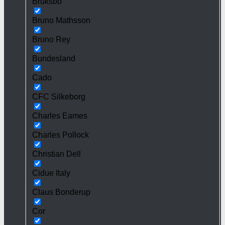
Bruksbo
Bruno Mathsson
Bruno Rey
Bundesland
Cado
CFC Silkeborg
Charles Eames
Charles Pollock
Christian Dell
Cidue Italy
Claus Bonderup
Cor