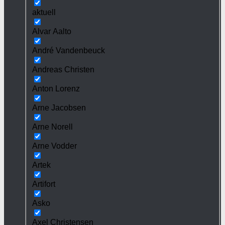
aktuell
Alvar Aalto
André Vandenbeuck
Andreas Christen
Anton Lorenz
Arne Jacobsen
Arne Norell
Arne Vodder
Artek
Artifort
Asko
Axel Christensen