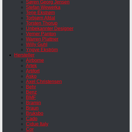
Søren Georg Jensen
Stefan Wewerka
Terje Ekstrøm
Torbjørn Afdal
Torsten Thorup
Unbekannter Designer
Verner Panton
Warren Plattner
Willy Guhl
Yngve Ekström
Hersteller
Airborne
Artek
Artifort
Asko
Axel Christensen
Behr
Benz
BMF
Bramin
Braun
Bruksbo
Cado
Cidue Italy
Cor