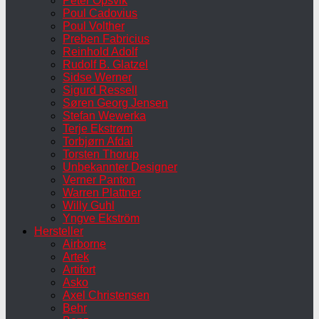
Peter Opsvik
Poul Cadovius
Poul Volther
Preben Fabricius
Reinhold Adolf
Rudolf B. Glatzel
Sidse Werner
Sigurd Ressell
Søren Georg Jensen
Stefan Wewerka
Terje Ekstrøm
Torbjørn Afdal
Torsten Thorup
Unbekannter Designer
Verner Panton
Warren Plattner
Willy Guhl
Yngve Ekström
Hersteller
Airborne
Artek
Artifort
Asko
Axel Christensen
Behr