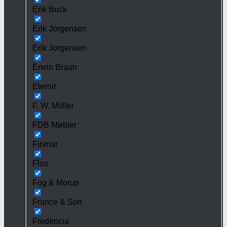
Erik Buck
Erik Jorgensen
Erik Jorgensen
Erwin Braun
Eternit
F. W. Möller
FDB Møbler
Finmar
Flos
Fog & Morup
France & Son
Fredericia