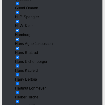
Gunni Omann
H. P. Spengler
H. W. Klein
Hamburg
Hans Agne Jakobsson
Hans Brattrud
Hans Eichenberger
Hans Kaufeld
Harry Bertoia
Hartmut Lohmeyer
Herber Hirche