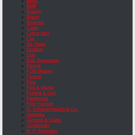
Benz
BMF
Bramin
Braun
Bruksbo
Cado
Cidue Italy
Cor
De Sede
Dietiker
Dux
Erik Jorgensen
Eternit
FDB Møbler
Finmar
Flos
Fog & Morup
France & Son
Fredericia
Fritz Hansen
G. Schanzenbach & Co.
Gelenka
Gimson & Slater
Girsberger
H. P. Spengler