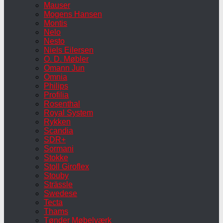
Mauser
Mogens Hansen
Montis
Nelo
Nesto
Niels Eilersen
O. D. Møbler
Omann Jun
Omnia
Philips
Profilia
Rosenthal
Royal System
Rykken
Scandia
SDR+
Sormani
Stokke
Stoll Giroflex
Stouby
Strässle
Swedese
Tecta
Thams
Tønder Møbelværk