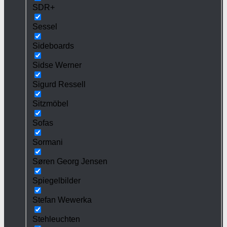
SDR+
Sessel
Sideboards
Sidse Werner
Sigurd Ressell
Sitzmöbel
Sofas
Sormani
Søren Georg Jensen
Spiegelbilder
Stefan Wewerka
Stehleuchten