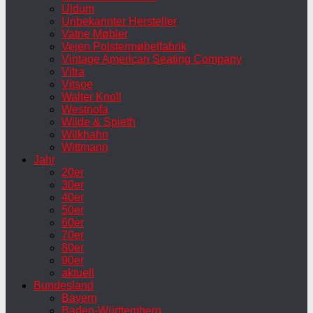
Uldum
Unbekannter Hersteller
Vatne Møbler
Vejen Polstermøbelfabrik
Vintage American Seating Company
Vitra
Vitsoe
Walter Knoll
Westnofa
Wilde & Spieth
Wilkhahn
Wittmann
Jahr
20er
30er
40er
50er
60er
70er
80er
90er
aktuell
Bundesland
Bayern
Baden-Württemberg