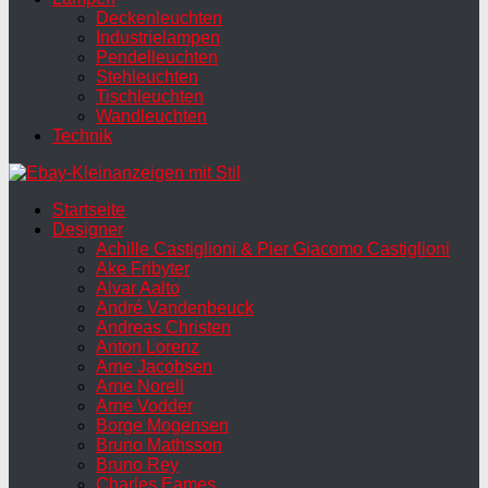
Deckenleuchten
Industrielampen
Pendelleuchten
Stehleuchten
Tischleuchten
Wandleuchten
Technik
Startseite
Designer
Achille Castiglioni & Pier Giacomo Castiglioni
Ake Fribyter
Alvar Aalto
André Vandenbeuck
Andreas Christen
Anton Lorenz
Arne Jacobsen
Arne Norell
Arne Vodder
Borge Mogensen
Bruno Mathsson
Bruno Rey
Charles Eames