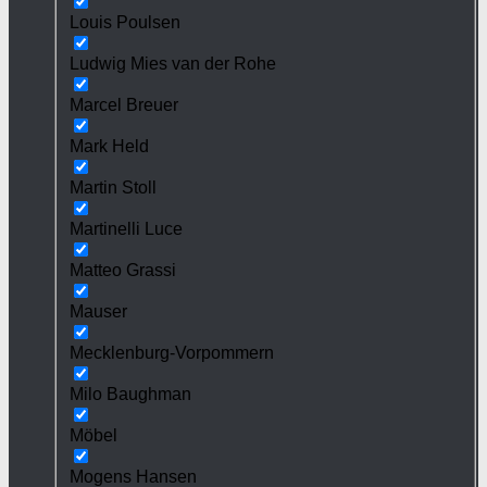
Louis Poulsen
Ludwig Mies van der Rohe
Marcel Breuer
Mark Held
Martin Stoll
Martinelli Luce
Matteo Grassi
Mauser
Mecklenburg-Vorpommern
Milo Baughman
Möbel
Mogens Hansen