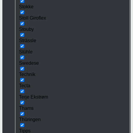
Stokke
Stoll Giroflex
Stouby
Strässle
Stühle
Swedese
Technik
Tecta
Terje Ekstrøm
Thams
Thüringen
Tipps