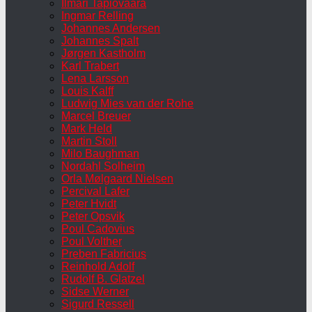
Ilmari Tapiovaara
Ingmar Relling
Johannes Andersen
Johannes Spalt
Jørgen Kastholm
Karl Trabert
Lena Larsson
Louis Kalff
Ludwig Mies van der Rohe
Marcel Breuer
Mark Held
Martin Stoll
Milo Baughman
Nordahl Solheim
Orla Mølgaard Nielsen
Percival Lafer
Peter Hvidt
Peter Opsvik
Poul Cadovius
Poul Volther
Preben Fabricius
Reinhold Adolf
Rudolf B. Glatzel
Sidse Werner
Sigurd Ressell