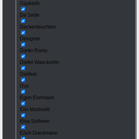
Daybeds
De Sede
Deckenleuchten
Designer
Dieter Rams
Dieter Waeckerlin
Dietiker
Dux
Egon Eiermann
Elio Martinelli
Elsa Solheim
Erich Dieckmann