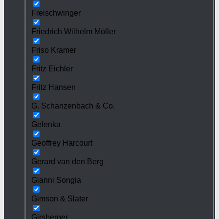
Freischwinger
Friedrich Wilhelm Möller
Friso Kramer
Fritz Eichler
Fritz Hansen
G. Schanzenbach & Co.
Gelenka
Geoffrey Harcourt
Gerard van den Berg
Gianni Songia
Gimson & Slater
Girsberger