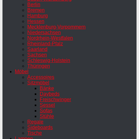
Berlin
Bremen
Hamburg
Hessen
Mecklenburg-Vorpommern
Niedersachsen
Nordrhein-Westfalen
Rheinland-Pfalz
Saarland
Sachsen
Schleswig-Holstein
Thüringen
Möbel
Accessoires
Sitzmöbel
Bänke
Daybeds
Freischwinger
Sessel
Sofas
Stühle
Regale
Sideboards
Tische
Lampen