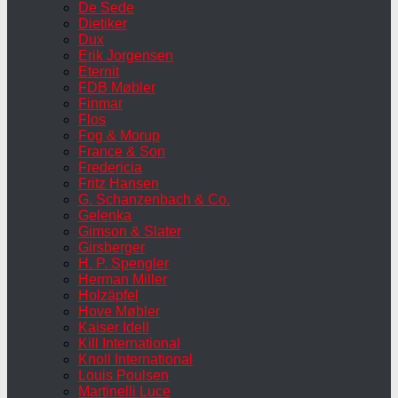
De Sede
Dietiker
Dux
Erik Jorgensen
Eternit
FDB Møbler
Finmar
Flos
Fog & Morup
France & Son
Fredericia
Fritz Hansen
G. Schanzenbach & Co.
Gelenka
Gimson & Slater
Girsberger
H. P. Spengler
Herman Miller
Holzäpfel
Hove Møbler
Kaiser Idell
Kill International
Knoll International
Louis Poulsen
Martinelli Luce