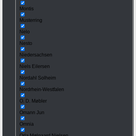
Montis
Musterring
Nelo
Nesto
Niedersachsen
Niels Eilersen
Nordahl Solheim
Nordrhein-Westfalen
O. D. Møbler
Omann Jun
Omnia
Orla Mølgaard Nielsen