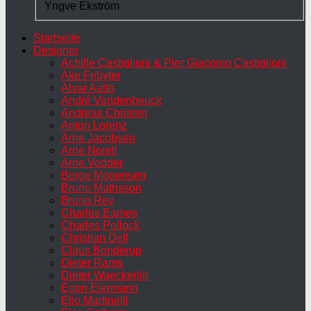
Yngve Ekström
Startseite
Designer
Achille Castiglioni & Pier Giacomo Castiglioni
Ake Fribyter
Alvar Aalto
André Vandenbeuck
Andreas Christen
Anton Lorenz
Arne Jacobsen
Arne Norell
Arne Vodder
Borge Mogensen
Bruno Mathsson
Bruno Rey
Charles Eames
Charles Pollock
Christian Dell
Claus Bonderup
Dieter Rams
Dieter Waeckerlin
Egon Eiermann
Elio Martinelli