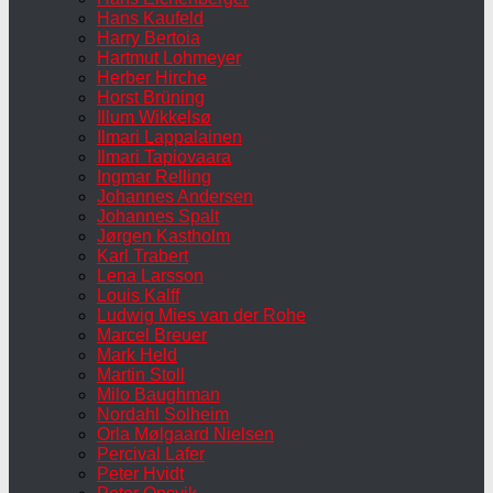
Hans Kaufeld
Harry Bertoia
Hartmut Lohmeyer
Herber Hirche
Horst Brüning
Illum Wikkelsø
Ilmari Lappalainen
Ilmari Tapiovaara
Ingmar Relling
Johannes Andersen
Johannes Spalt
Jørgen Kastholm
Karl Trabert
Lena Larsson
Louis Kalff
Ludwig Mies van der Rohe
Marcel Breuer
Mark Held
Martin Stoll
Milo Baughman
Nordahl Solheim
Orla Mølgaard Nielsen
Percival Lafer
Peter Hvidt