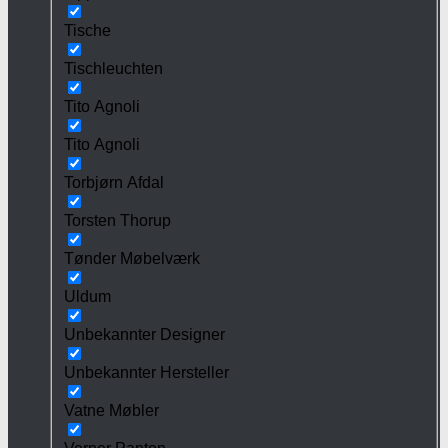
Tische
Tischleuchten
Tito Agnoli
Tito Agnoli
Torbjørn Afdal
Torsten Thorup
Tønder Møbelværk
Uldum
Unbekannter Designer
Unbekannter Hersteller
Vatne Møbler