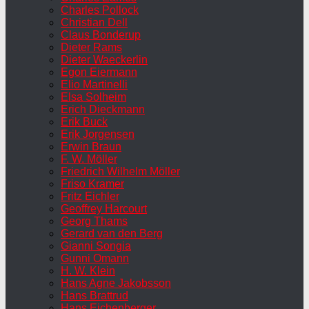
Charles Pollock
Christian Dell
Claus Bonderup
Dieter Rams
Dieter Waeckerlin
Egon Eiermann
Elio Martinelli
Elsa Solheim
Erich Dieckmann
Erik Buck
Erik Jorgensen
Erwin Braun
F. W. Möller
Friedrich Wilhelm Möller
Friso Kramer
Fritz Eichler
Geoffrey Harcourt
Georg Thams
Gerard van den Berg
Gianni Songia
Gunni Omann
H. W. Klein
Hans Agne Jakobsson
Hans Brattrud
Hans Eichenberger