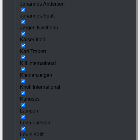
Johannes Andersen
Johannes Spalt
Jørgen Kastholm
Kaiser Idell
Karl Trabert
Kill International
Kleinanzeigen
Knoll International
Kurioses
Lampen
Lena Larsson
Louis Kalff