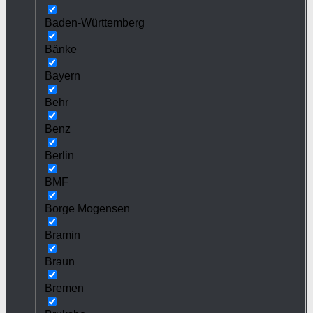
Baden-Württemberg
Bänke
Bayern
Behr
Benz
Berlin
BMF
Borge Mogensen
Bramin
Braun
Bremen