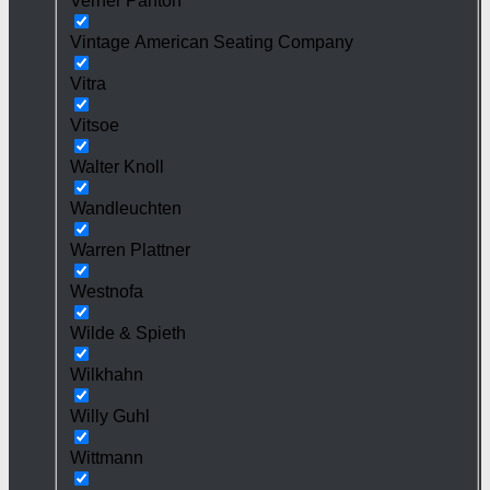
Verner Panton
Vintage American Seating Company
Vitra
Vitsoe
Walter Knoll
Wandleuchten
Warren Plattner
Westnofa
Wilde & Spieth
Wilkhahn
Willy Guhl
Wittmann