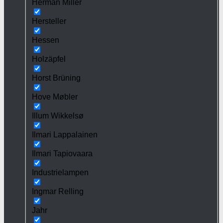
Herman Miller
Hersteller
Hessen
Holzäpfel
Horst Brüning
Hove Møbler
Illum Wikkelsø
Ilmari Lappalainen
Ilmari Tapiovaara
Industrielampen
Ingmar Relling
Jahr