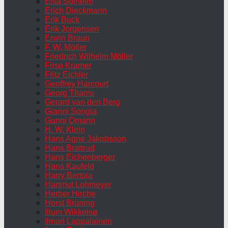
Elsa Solheim
Erich Dieckmann
Erik Buck
Erik Jorgensen
Erwin Braun
F. W. Möller
Friedrich Wilhelm Möller
Friso Kramer
Fritz Eichler
Geoffrey Harcourt
Georg Thams
Gerard van den Berg
Gianni Songia
Gunni Omann
H. W. Klein
Hans Agne Jakobsson
Hans Brattrud
Hans Eichenberger
Hans Kaufeld
Harry Bertoia
Hartmut Lohmeyer
Herber Hirche
Horst Brüning
Illum Wikkelsø
Ilmari Lappalainen