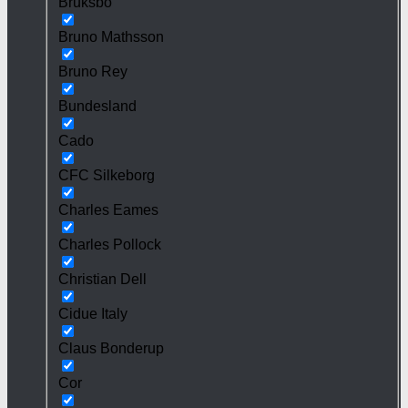
Bruksbo
Bruno Mathsson
Bruno Rey
Bundesland
Cado
CFC Silkeborg
Charles Eames
Charles Pollock
Christian Dell
Cidue Italy
Claus Bonderup
Cor