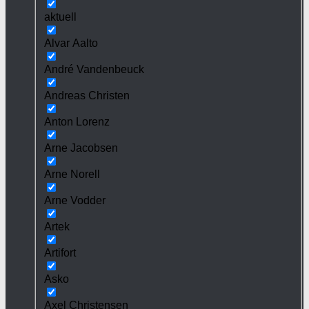
aktuell
Alvar Aalto
André Vandenbeuck
Andreas Christen
Anton Lorenz
Arne Jacobsen
Arne Norell
Arne Vodder
Artek
Artifort
Asko
Axel Christensen