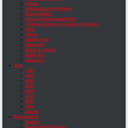
Uldum
Unbekannter Hersteller
Vatne Møbler
Vejen Polstermøbelfabrik
Vintage American Seating Company
Vitra
Vitsoe
Walter Knoll
Westnofa
Wilde & Spieth
Wilkhahn
Wittmann
Jahr
20er
30er
40er
50er
60er
70er
80er
90er
aktuell
Bundesland
Bayern
Baden-Württemberg