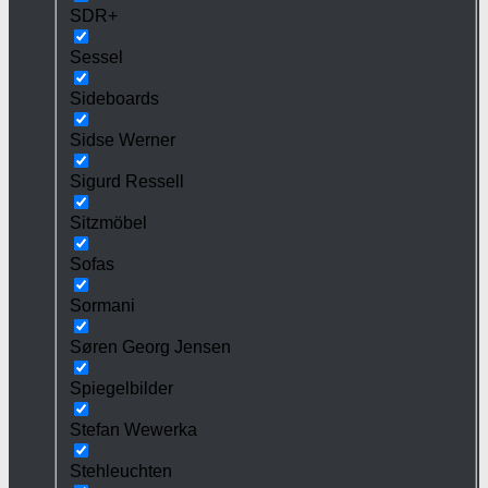
SDR+
Sessel
Sideboards
Sidse Werner
Sigurd Ressell
Sitzmöbel
Sofas
Sormani
Søren Georg Jensen
Spiegelbilder
Stefan Wewerka
Stehleuchten