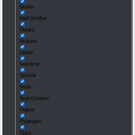
Stokke
Stoll Giroflex
Stouby
Strässle
Stühle
Swedese
Technik
Tecta
Terje Ekstrøm
Thams
Thüringen
Tipps