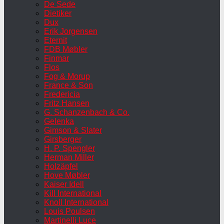
De Sede
Dietiker
Dux
Erik Jorgensen
Eternit
FDB Møbler
Finmar
Flos
Fog & Morup
France & Son
Fredericia
Fritz Hansen
G. Schanzenbach & Co.
Gelenka
Gimson & Slater
Girsberger
H. P. Spengler
Herman Miller
Holzäpfel
Hove Møbler
Kaiser Idell
Kill International
Knoll International
Louis Poulsen
Martinelli Luce