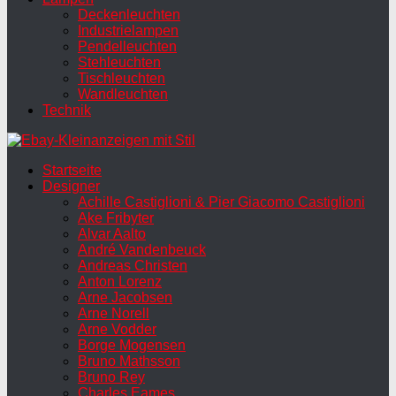
Deckenleuchten
Industrielampen
Pendelleuchten
Stehleuchten
Tischleuchten
Wandleuchten
Technik
Startseite
Designer
Achille Castiglioni & Pier Giacomo Castiglioni
Ake Fribyter
Alvar Aalto
André Vandenbeuck
Andreas Christen
Anton Lorenz
Arne Jacobsen
Arne Norell
Arne Vodder
Borge Mogensen
Bruno Mathsson
Bruno Rey
Charles Eames