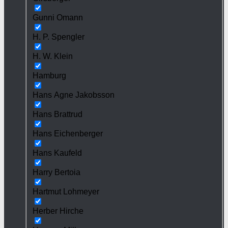
Gunni Omann
H. P. Spengler
H. W. Klein
Hamburg
Hans Agne Jakobsson
Hans Brattrud
Hans Eichenberger
Hans Kaufeld
Harry Bertoia
Hartmut Lohmeyer
Herber Hirche