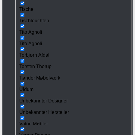
Tische
Tischleuchten
Tito Agnoli
Tito Agnoli
Torbjørn Afdal
Torsten Thorup
Tønder Møbelværk
Uldum
Unbekannter Designer
Unbekannter Hersteller
Vatne Møbler