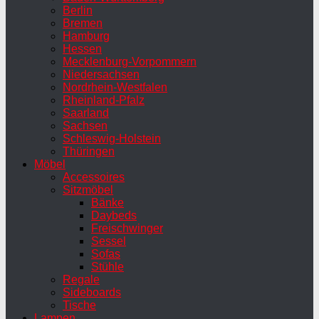
Berlin
Bremen
Hamburg
Hessen
Mecklenburg-Vorpommern
Niedersachsen
Nordrhein-Westfalen
Rheinland-Pfalz
Saarland
Sachsen
Schleswig-Holstein
Thüringen
Möbel
Accessoires
Sitzmöbel
Bänke
Daybeds
Freischwinger
Sessel
Sofas
Stühle
Regale
Sideboards
Tische
Lampen