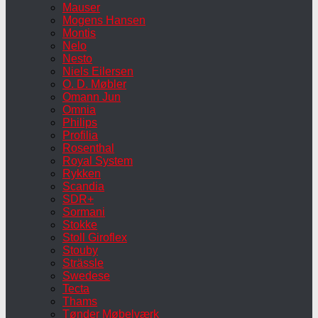
Mauser
Mogens Hansen
Montis
Nelo
Nesto
Niels Eilersen
O. D. Møbler
Omann Jun
Omnia
Philips
Profilia
Rosenthal
Royal System
Rykken
Scandia
SDR+
Sormani
Stokke
Stoll Giroflex
Stouby
Strässle
Swedese
Tecta
Thams
Tønder Møbelværk