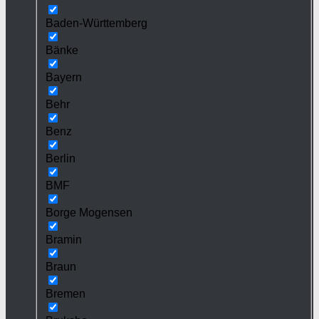
Baden-Württemberg
Bänke
Bayern
Behr
Benz
Berlin
BMF
Borge Mogensen
Bramin
Braun
Bremen