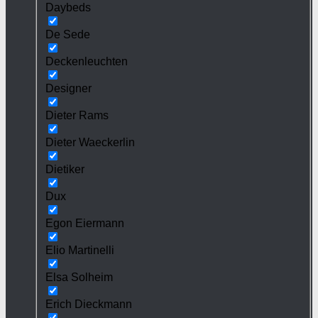
Daybeds
De Sede
Deckenleuchten
Designer
Dieter Rams
Dieter Waeckerlin
Dietiker
Dux
Egon Eiermann
Elio Martinelli
Elsa Solheim
Erich Dieckmann