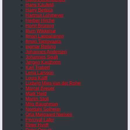
Hans Kaufeld
Harry Bertoia
Hartmut Lohmeyer
Herber Hirche
Horst Brüning
Illum Wikkelsø
Ilmari Lappalainen
Ilmari Tapiovaara
Ingmar Relling
Johannes Andersen
Johannes Spalt
Jørgen Kastholm
Karl Trabert
Lena Larsson
Louis Kalff
Ludwig Mies van der Rohe
Marcel Breuer
Mark Held
Martin Stoll
Milo Baughman
Nordahl Solheim
Orla Mølgaard Nielsen
Percival Lafer
Peter Hvidt