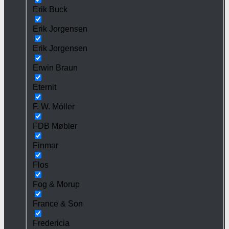
Erik Buck
Erik Jorgensen
Erik Jorgensen
Erwin Braun
Eternit
F. W. Möller
FDB Møbler
Finmar
Flos
Fog & Morup
France & Son
Fredericia