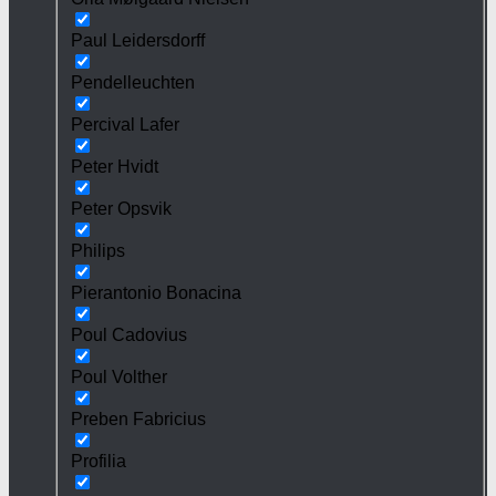
Paul Leidersdorff
Pendelleuchten
Percival Lafer
Peter Hvidt
Peter Opsvik
Philips
Pierantonio Bonacina
Poul Cadovius
Poul Volther
Preben Fabricius
Profilia