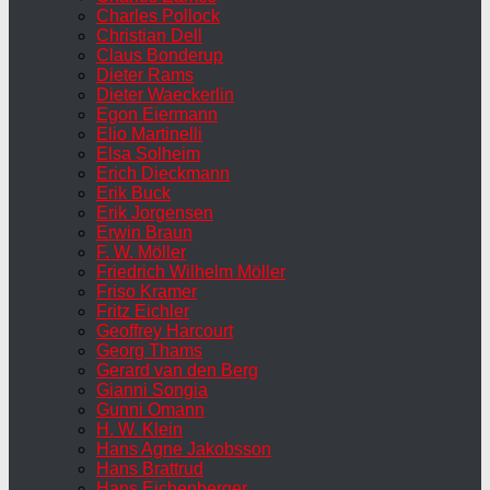
Charles Pollock
Christian Dell
Claus Bonderup
Dieter Rams
Dieter Waeckerlin
Egon Eiermann
Elio Martinelli
Elsa Solheim
Erich Dieckmann
Erik Buck
Erik Jorgensen
Erwin Braun
F. W. Möller
Friedrich Wilhelm Möller
Friso Kramer
Fritz Eichler
Geoffrey Harcourt
Georg Thams
Gerard van den Berg
Gianni Songia
Gunni Omann
H. W. Klein
Hans Agne Jakobsson
Hans Brattrud
Hans Eichenberger