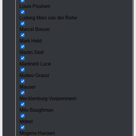
Louis Poulsen
Ludwig Mies van der Rohe
Marcel Breuer
Mark Held
Martin Stoll
Martinelli Luce
Matteo Grassi
Mauser
Mecklenburg-Vorpommern
Milo Baughman
Möbel
Mogens Hansen