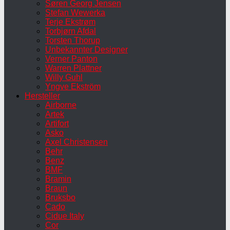
Søren Georg Jensen
Stefan Wewerka
Terje Ekstrøm
Torbjørn Afdal
Torsten Thorup
Unbekannter Designer
Verner Panton
Warren Plattner
Willy Guhl
Yngve Ekström
Hersteller
Airborne
Artek
Artifort
Asko
Axel Christensen
Behr
Benz
BMF
Bramin
Braun
Bruksbo
Cado
Cidue Italy
Cor