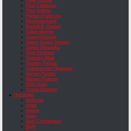
Peter Opsvik
Poul Cadovius
Poul Volther
Preben Fabricius
Reinhold Adolf
Rudolf B. Glatzel
Sidse Werner
Sigurd Ressell
Søren Georg Jensen
Stefan Wewerka
Terje Ekstrøm
Torbjørn Afdal
Torsten Thorup
Unbekannter Designer
Verner Panton
Warren Plattner
Willy Guhl
Yngve Ekström
Hersteller
Airborne
Artek
Artifort
Asko
Axel Christensen
Behr