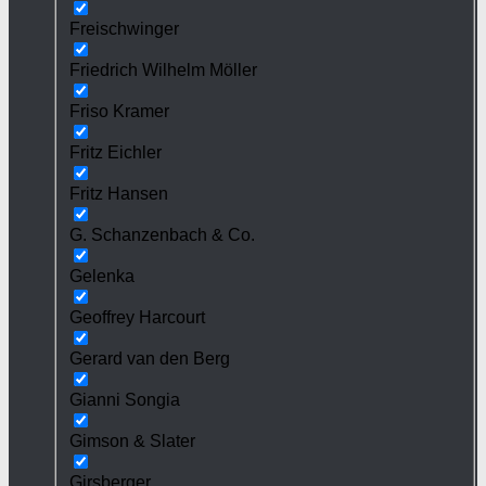
Freischwinger
Friedrich Wilhelm Möller
Friso Kramer
Fritz Eichler
Fritz Hansen
G. Schanzenbach & Co.
Gelenka
Geoffrey Harcourt
Gerard van den Berg
Gianni Songia
Gimson & Slater
Girsberger