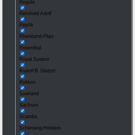
Regale
Reinhold Adolf
Replik
Rheinland-Pfalz
Rosenthal
Royal System
Rudolf B. Glatzel
Rykken
Saarland
Sachsen
Scandia
Schleswig-Holstein