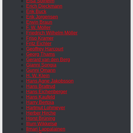
Elsa Solheim
Erich Dieckmann
Erik Buck
Erik Jorgensen
Erwin Braun
F. W. Möller
Friedrich Wilhelm Möller
Friso Kramer
Fritz Eichler
Geoffrey Harcourt
Georg Thams
Gerard van den Berg
Gianni Songia
Gunni Omann
H. W. Klein
Hans Agne Jakobsson
Hans Brattrud
Hans Eichenberger
Hans Kaufeld
Harry Bertoia
Hartmut Lohmeyer
Herber Hirche
Horst Brüning
Illum Wikkelsø
Ilmari Lappalainen