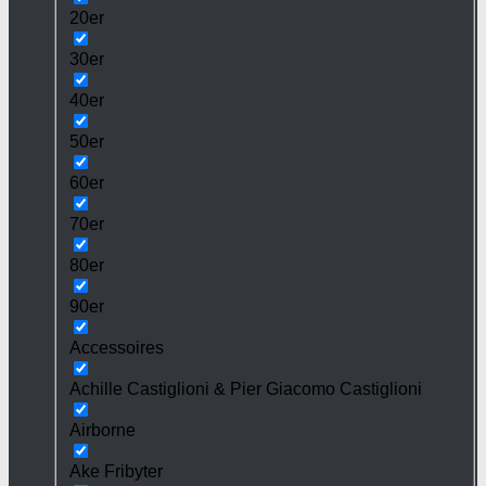
20er
30er
40er
50er
60er
70er
80er
90er
Accessoires
Achille Castiglioni & Pier Giacomo Castiglioni
Airborne
Ake Fribyter