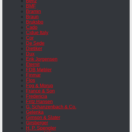
Benz
BMF
Bramin
Braun
Bruksbo
Cado
Cidue Italy
Cor
De Sede
Dietiker
Dux
Erik Jorgensen
Eternit
FDB Møbler
Finmar
Flos
Fog & Morup
France & Son
Fredericia
Fritz Hansen
G. Schanzenbach & Co.
Gelenka
Gimson & Slater
Girsberger
H. P. Spengler