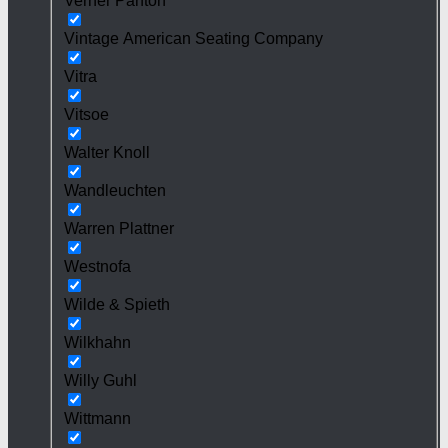
Verner Panton
Vintage American Seating Company
Vitra
Vitsoe
Walter Knoll
Wandleuchten
Warren Plattner
Westnofa
Wilde & Spieth
Wilkhahn
Willy Guhl
Wittmann