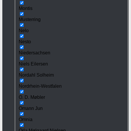
Montis
Musterring
Nelo
Nesto
Niedersachsen
Niels Eilersen
Nordahl Solheim
Nordrhein-Westfalen
O. D. Møbler
Omann Jun
Omnia
Orla Mølgaard Nielsen