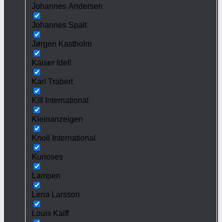
Johannes Andersen
Johannes Spalt
Jørgen Kastholm
Kaiser Idell
Karl Trabert
Kill International
Kleinanzeigen
Knoll International
Kurioses
Lampen
Lena Larsson
Louis Kalff