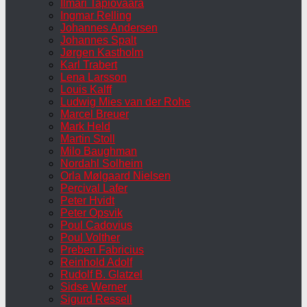
Ilmari Tapiovaara
Ingmar Relling
Johannes Andersen
Johannes Spalt
Jørgen Kastholm
Karl Trabert
Lena Larsson
Louis Kalff
Ludwig Mies van der Rohe
Marcel Breuer
Mark Held
Martin Stoll
Milo Baughman
Nordahl Solheim
Orla Mølgaard Nielsen
Percival Lafer
Peter Hvidt
Peter Opsvik
Poul Cadovius
Poul Volther
Preben Fabricius
Reinhold Adolf
Rudolf B. Glatzel
Sidse Werner
Sigurd Ressell