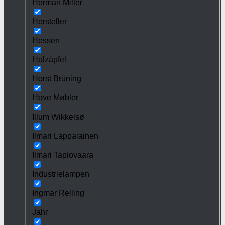
Herman Miller
Hersteller
Hessen
Holzäpfel
Horst Brüning
Hove Møbler
Illum Wikkelsø
Ilmari Lappalainen
Ilmari Tapiovaara
Industrielampen
Ingmar Relling
Jahr