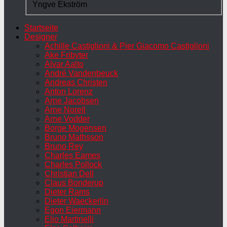
Yngve Ekström
Startseite
Designer
Achille Castiglioni & Pier Giacomo Castiglioni
Ake Fribyter
Alvar Aalto
André Vandenbeuck
Andreas Christen
Anton Lorenz
Arne Jacobsen
Arne Norell
Arne Vodder
Borge Mogensen
Bruno Mathsson
Bruno Rey
Charles Eames
Charles Pollock
Christian Dell
Claus Bonderup
Dieter Rams
Dieter Waeckerlin
Egon Eiermann
Elio Martinelli