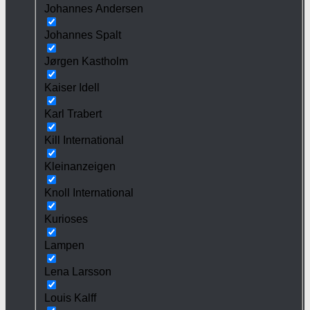
Johannes Andersen
Johannes Spalt
Jørgen Kastholm
Kaiser Idell
Karl Trabert
Kill International
Kleinanzeigen
Knoll International
Kurioses
Lampen
Lena Larsson
Louis Kalff