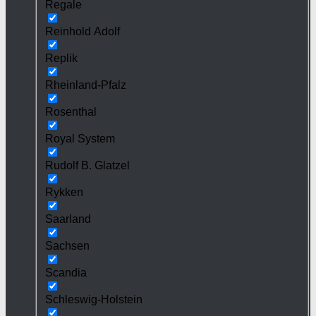
Regale
Reinhold Adolf
Replik
Rheinland-Pfalz
Rosenthal
Royal System
Rudolf B. Glatzel
Rykken
Saarland
Sachsen
Scandia
Schleswig-Holstein