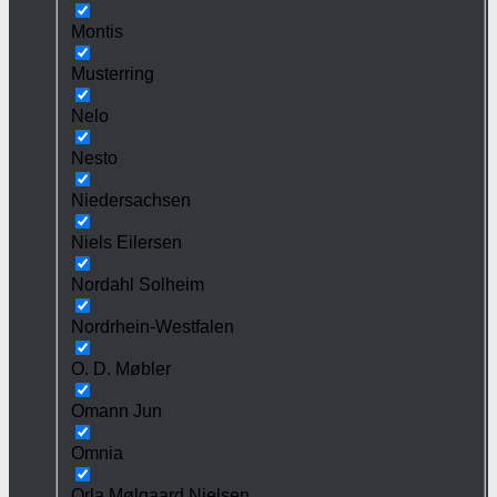
Montis
Musterring
Nelo
Nesto
Niedersachsen
Niels Eilersen
Nordahl Solheim
Nordrhein-Westfalen
O. D. Møbler
Omann Jun
Omnia
Orla Mølgaard Nielsen