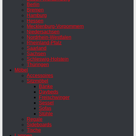
Berlin
Bremen
Hamburg
Hessen
Mecklenburg-Vorpommern
Niedersachsen
Nordrhein-Westfalen
Rheinland-Pfalz
Saarland
Sachsen
Schleswig-Holstein
Thüringen
Möbel
Accessoires
Sitzmöbel
Bänke
Daybeds
Freischwinger
Sessel
Sofas
Stühle
Regale
Sideboards
Tische
Lampen