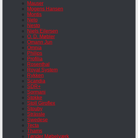
Mauser
Mogens Hansen
Montis
Nelo
Nesto
Niels Eilersen
O. D. Møbler
Omann Jun
Omnia
Philips
Profilia
Rosenthal
Royal System
Rykken
Scandia
SDR+
Sormani
Stokke
Stoll Giroflex
Stouby
Strässle
Swedese
Tecta
Thams
Tønder Møbelværk