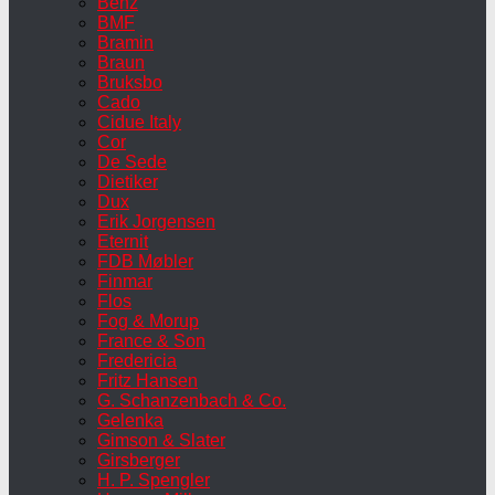
Benz
BMF
Bramin
Braun
Bruksbo
Cado
Cidue Italy
Cor
De Sede
Dietiker
Dux
Erik Jorgensen
Eternit
FDB Møbler
Finmar
Flos
Fog & Morup
France & Son
Fredericia
Fritz Hansen
G. Schanzenbach & Co.
Gelenka
Gimson & Slater
Girsberger
H. P. Spengler