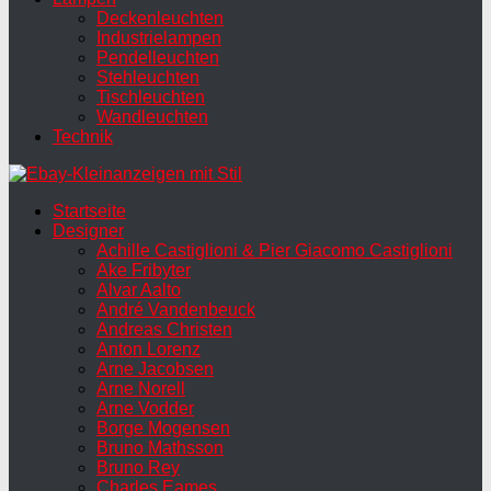
Deckenleuchten
Industrielampen
Pendelleuchten
Stehleuchten
Tischleuchten
Wandleuchten
Technik
Startseite
Designer
Achille Castiglioni & Pier Giacomo Castiglioni
Ake Fribyter
Alvar Aalto
André Vandenbeuck
Andreas Christen
Anton Lorenz
Arne Jacobsen
Arne Norell
Arne Vodder
Borge Mogensen
Bruno Mathsson
Bruno Rey
Charles Eames