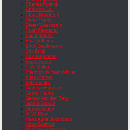
Charles Pollock
Christian Dell
Claus Bonderup
Dieter Rams
Dieter Waeckerlin
Egon Eiermann
Elio Martinelli
Elsa Solheim
Erich Dieckmann
Erik Buck
Erik Jorgensen
Erwin Braun
F. W. Möller
Friedrich Wilhelm Möller
Friso Kramer
Fritz Eichler
Geoffrey Harcourt
Georg Thams
Gerard van den Berg
Gianni Songia
Gunni Omann
H. W. Klein
Hans Agne Jakobsson
Hans Brattrud
Hans Eichenberger