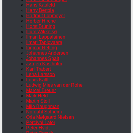
Hans Kaufeld
Harry Bertoia
Hartmut Lohmeyer
Herber Hirche
Horst Brüning
Illum Wikkelsø
Ilmari Lappalainen
Ilmari Tapiovaara
Ingmar Relling
Johannes Andersen
Johannes Spalt
Jørgen Kastholm
Karl Trabert
Lena Larsson
Louis Kalff
Ludwig Mies van der Rohe
Marcel Breuer
Mark Held
Martin Stoll
Milo Baughman
Nordahl Solheim
Orla Mølgaard Nielsen
Percival Lafer
Peter Hvidt