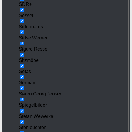
SDR+
Sessel
Sideboards
Sidse Werner
Sigurd Ressell
Sitzmöbel
Sofas
Sormani
Søren Georg Jensen
Spiegelbilder
Stefan Wewerka
Stehleuchten