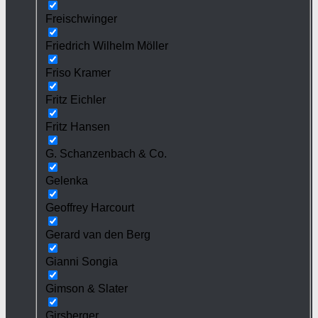
Freischwinger
Friedrich Wilhelm Möller
Friso Kramer
Fritz Eichler
Fritz Hansen
G. Schanzenbach & Co.
Gelenka
Geoffrey Harcourt
Gerard van den Berg
Gianni Songia
Gimson & Slater
Girsberger