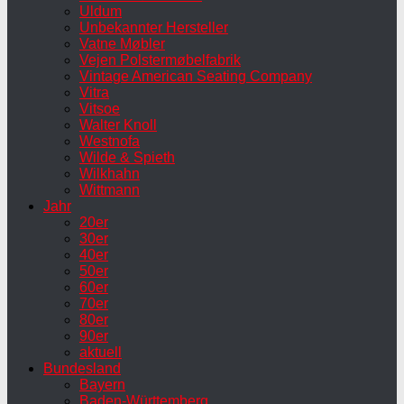
Uldum
Unbekannter Hersteller
Vatne Møbler
Vejen Polstermøbelfabrik
Vintage American Seating Company
Vitra
Vitsoe
Walter Knoll
Westnofa
Wilde & Spieth
Wilkhahn
Wittmann
Jahr
20er
30er
40er
50er
60er
70er
80er
90er
aktuell
Bundesland
Bayern
Baden-Württemberg