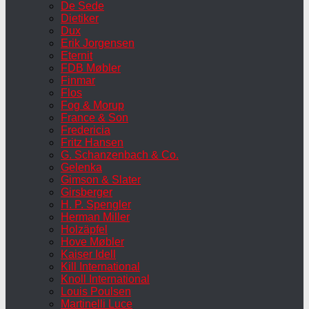
De Sede
Dietiker
Dux
Erik Jorgensen
Eternit
FDB Møbler
Finmar
Flos
Fog & Morup
France & Son
Fredericia
Fritz Hansen
G. Schanzenbach & Co.
Gelenka
Gimson & Slater
Girsberger
H. P. Spengler
Herman Miller
Holzäpfel
Hove Møbler
Kaiser Idell
Kill International
Knoll International
Louis Poulsen
Martinelli Luce