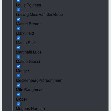
Louis Poulsen
Ludwig Mies van der Rohe
Marcel Breuer
Mark Held
Martin Stoll
Martinelli Luce
Matteo Grassi
Mauser
Mecklenburg-Vorpommern
Milo Baughman
Möbel
Mogens Hansen