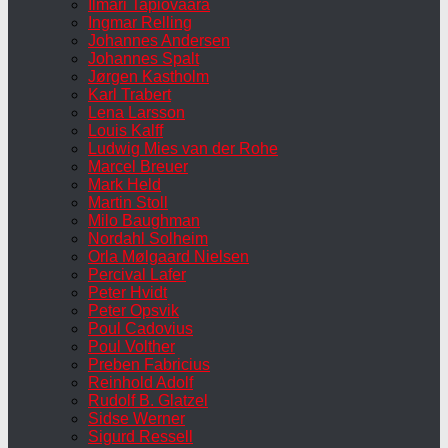
Ilmari Tapiovaara
Ingmar Relling
Johannes Andersen
Johannes Spalt
Jørgen Kastholm
Karl Trabert
Lena Larsson
Louis Kalff
Ludwig Mies van der Rohe
Marcel Breuer
Mark Held
Martin Stoll
Milo Baughman
Nordahl Solheim
Orla Mølgaard Nielsen
Percival Lafer
Peter Hvidt
Peter Opsvik
Poul Cadovius
Poul Volther
Preben Fabricius
Reinhold Adolf
Rudolf B. Glatzel
Sidse Werner
Sigurd Ressell