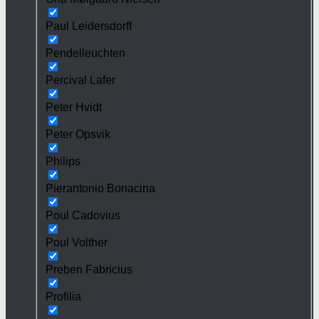
Paul Leidersdorff
Pendelleuchten
Percival Lafer
Peter Hvidt
Peter Opsvik
Philips
Pierantonio Bonacina
Poul Cadovius
Poul Volther
Preben Fabricius
Profilia