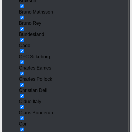
Bruksbo
Bruno Mathsson
Bruno Rey
Bundesland
Cado
CFC Silkeborg
Charles Eames
Charles Pollock
Christian Dell
Cidue Italy
Claus Bonderup
Cor