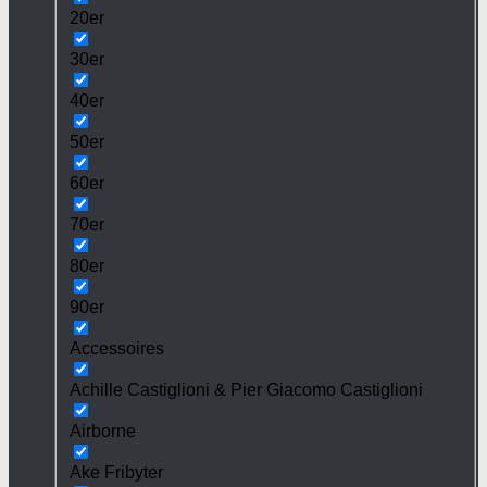
20er
30er
40er
50er
60er
70er
80er
90er
Accessoires
Achille Castiglioni & Pier Giacomo Castiglioni
Airborne
Ake Fribyter