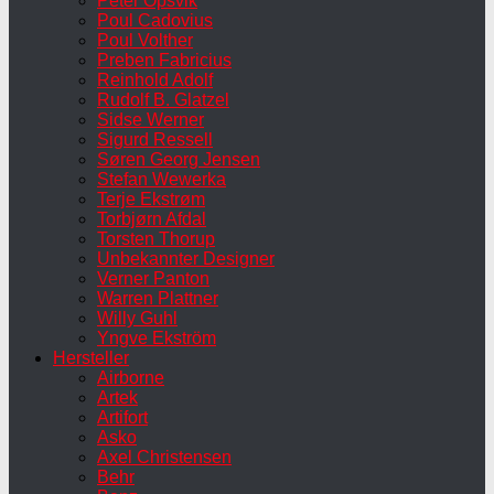
Peter Opsvik
Poul Cadovius
Poul Volther
Preben Fabricius
Reinhold Adolf
Rudolf B. Glatzel
Sidse Werner
Sigurd Ressell
Søren Georg Jensen
Stefan Wewerka
Terje Ekstrøm
Torbjørn Afdal
Torsten Thorup
Unbekannter Designer
Verner Panton
Warren Plattner
Willy Guhl
Yngve Ekström
Hersteller
Airborne
Artek
Artifort
Asko
Axel Christensen
Behr