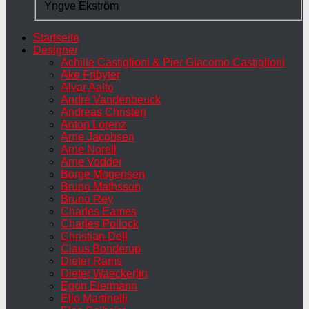
Yngve Ekström
Startseite
Designer
Achille Castiglioni & Pier Giacomo Castiglioni
Ake Fribyter
Alvar Aalto
André Vandenbeuck
Andreas Christen
Anton Lorenz
Arne Jacobsen
Arne Norell
Arne Vodder
Borge Mogensen
Bruno Mathsson
Bruno Rey
Charles Eames
Charles Pollock
Christian Dell
Claus Bonderup
Dieter Rams
Dieter Waeckerlin
Egon Eiermann
Elio Martinelli