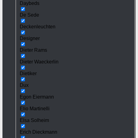
Daybeds
De Sede
Deckenleuchten
Designer
Dieter Rams
Dieter Waeckerlin
Dietiker
Dux
Egon Eiermann
Elio Martinelli
Elsa Solheim
Erich Dieckmann