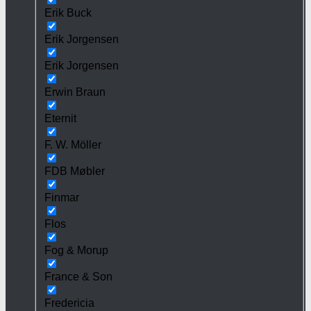
Erik Buck
Erik Jorgensen
Erik Jorgensen
Erwin Braun
Eternit
F. W. Möller
FDB Møbler
Finmar
Flos
Fog & Morup
France & Son
Fredericia