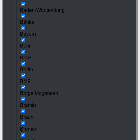
Baden-Württemberg
Bänke
Bayern
Behr
Benz
Berlin
BMF
Borge Mogensen
Bramin
Braun
Bremen