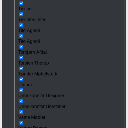
Tische
Tischleuchten
Tito Agnoli
Tito Agnoli
Torbjørn Afdal
Torsten Thorup
Tønder Møbelværk
Uldum
Unbekannter Designer
Unbekannter Hersteller
Vatne Møbler