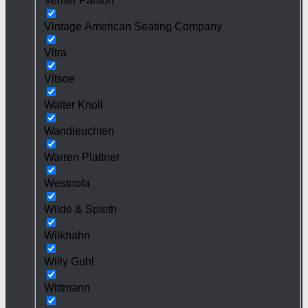
Verner Panton
Vintage American Seating Company
Vitra
Vitsoe
Walter Knoll
Wandleuchten
Warren Plattner
Westnofa
Wilde & Spieth
Wilkhahn
Willy Guhl
Wittmann