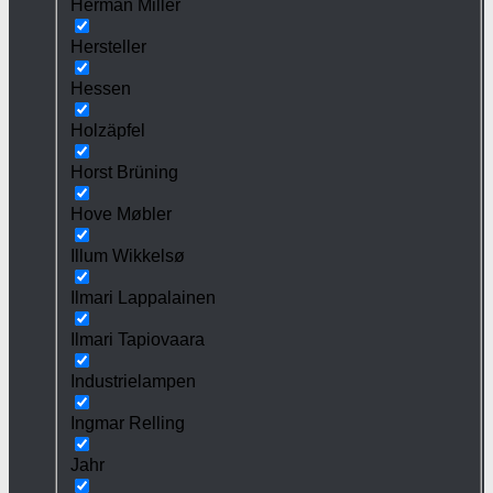
Herman Miller
Hersteller
Hessen
Holzäpfel
Horst Brüning
Hove Møbler
Illum Wikkelsø
Ilmari Lappalainen
Ilmari Tapiovaara
Industrielampen
Ingmar Relling
Jahr