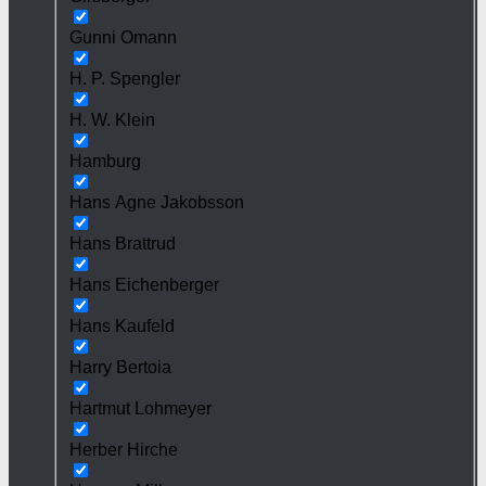
Gunni Omann
H. P. Spengler
H. W. Klein
Hamburg
Hans Agne Jakobsson
Hans Brattrud
Hans Eichenberger
Hans Kaufeld
Harry Bertoia
Hartmut Lohmeyer
Herber Hirche