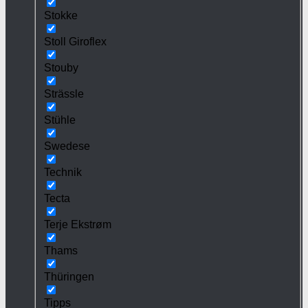
Stokke
Stoll Giroflex
Stouby
Strässle
Stühle
Swedese
Technik
Tecta
Terje Ekstrøm
Thams
Thüringen
Tipps