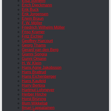
Elsa Solheim
Erich Dieckmann
Erik Buck
Erik Jorgensen
Erwin Braun
F. W. Möller
Friedrich Wilhelm Möller
Friso Kramer
Fritz Eichler
Geoffrey Harcourt
Georg Thams
Gerard van den Berg
Gianni Songia
Gunni Omann
H. W. Klein
Hans Agne Jakobsson
Hans Brattrud
Hans Eichenberger
Hans Kaufeld
Harry Bertoia
Hartmut Lohmeyer
Herber Hirche
Horst Brüning
Illum Wikkelsø
Ilmari Lappalainen