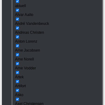
aktuell
Alvar Aalto
André Vandenbeuck
Andreas Christen
Anton Lorenz
Arne Jacobsen
Arne Norell
Arne Vodder
Artek
Artifort
Asko
Axel Christensen