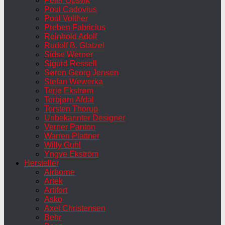
Peter Opsvik
Poul Cadovius
Poul Volther
Preben Fabricius
Reinhold Adolf
Rudolf B. Glatzel
Sidse Werner
Sigurd Ressell
Søren Georg Jensen
Stefan Wewerka
Terje Ekstrøm
Torbjørn Afdal
Torsten Thorup
Unbekannter Designer
Verner Panton
Warren Plattner
Willy Guhl
Yngve Ekström
Hersteller
Airborne
Artek
Artifort
Asko
Axel Christensen
Behr