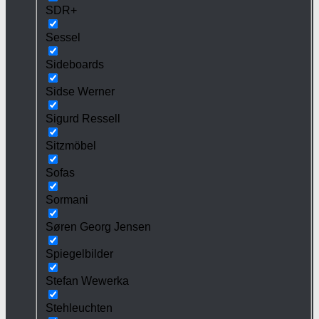
SDR+
Sessel
Sideboards
Sidse Werner
Sigurd Ressell
Sitzmöbel
Sofas
Sormani
Søren Georg Jensen
Spiegelbilder
Stefan Wewerka
Stehleuchten