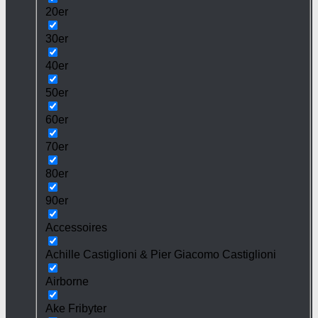
20er
30er
40er
50er
60er
70er
80er
90er
Accessoires
Achille Castiglioni & Pier Giacomo Castiglioni
Airborne
Ake Fribyter