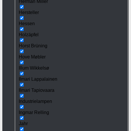
Herman Miller
Hersteller
Hessen
Holzäpfel
Horst Brüning
Hove Møbler
Illum Wikkelsø
Ilmari Lappalainen
Ilmari Tapiovaara
Industrielampen
Ingmar Relling
Jahr