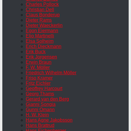
Charles Pollock
Christian Dell
Claus Bonderup
Dieter Rams
Dieter Waeckerlin
Egon Eiermann
Elio Martinelli
Elsa Solheim
Erich Dieckmann
Erik Buck
Erik Jorgensen
Erwin Braun
F. W. Möller
Friedrich Wilhelm Möller
Friso Kramer
Fritz Eichler
Geoffrey Harcourt
Georg Thams
Gerard van den Berg
Gianni Songia
Gunni Omann
H. W. Klein
Hans Agne Jakobsson
Hans Brattrud
Hans Eichenberger