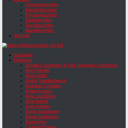
Deckenleuchten
Industrielampen
Pendelleuchten
Stehleuchten
Tischleuchten
Wandleuchten
Technik
Startseite
Designer
Achille Castiglioni & Pier Giacomo Castiglioni
Ake Fribyter
Alvar Aalto
André Vandenbeuck
Andreas Christen
Anton Lorenz
Arne Jacobsen
Arne Norell
Arne Vodder
Borge Mogensen
Bruno Mathsson
Bruno Rey
Charles Eames