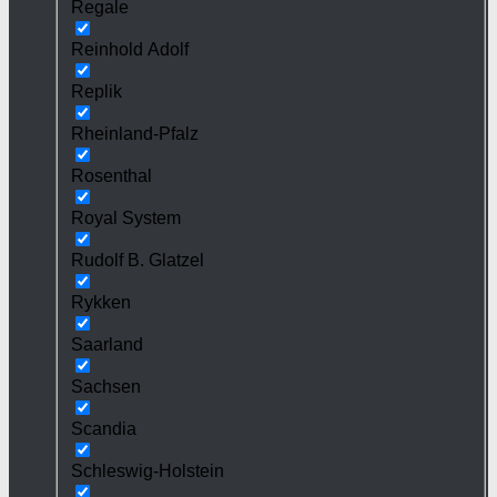
Regale
Reinhold Adolf
Replik
Rheinland-Pfalz
Rosenthal
Royal System
Rudolf B. Glatzel
Rykken
Saarland
Sachsen
Scandia
Schleswig-Holstein