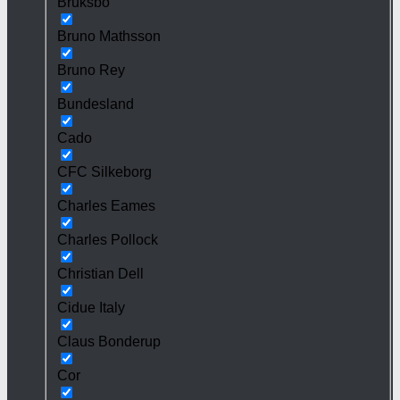
Bruksbo
Bruno Mathsson
Bruno Rey
Bundesland
Cado
CFC Silkeborg
Charles Eames
Charles Pollock
Christian Dell
Cidue Italy
Claus Bonderup
Cor