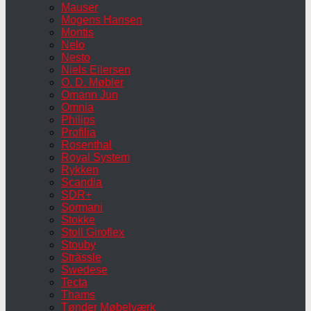
Mauser
Mogens Hansen
Montis
Nelo
Nesto
Niels Eilersen
O. D. Møbler
Omann Jun
Omnia
Philips
Profilia
Rosenthal
Royal System
Rykken
Scandia
SDR+
Sormani
Stokke
Stoll Giroflex
Stouby
Strässle
Swedese
Tecta
Thams
Tønder Møbelværk