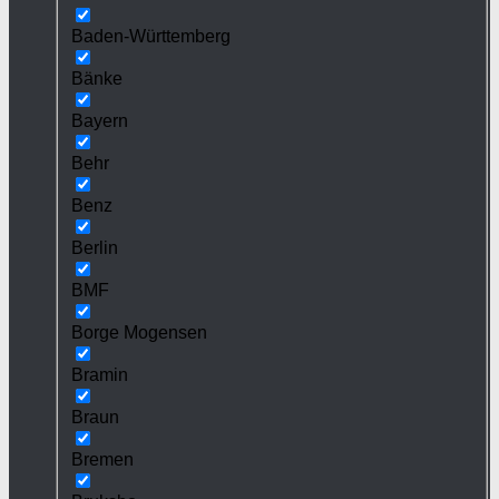
Baden-Württemberg
Bänke
Bayern
Behr
Benz
Berlin
BMF
Borge Mogensen
Bramin
Braun
Bremen