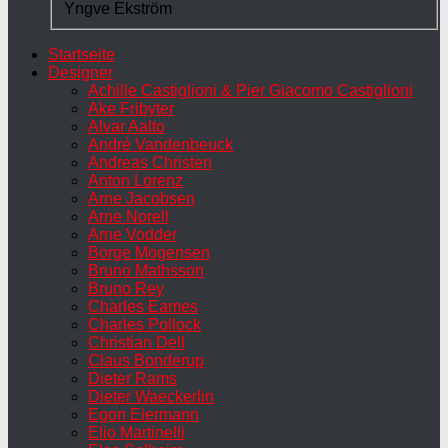
Yngve Ekström
Startseite
Designer
Achille Castiglioni & Pier Giacomo Castiglioni
Ake Fribyter
Alvar Aalto
André Vandenbeuck
Andreas Christen
Anton Lorenz
Arne Jacobsen
Arne Norell
Arne Vodder
Borge Mogensen
Bruno Mathsson
Bruno Rey
Charles Eames
Charles Pollock
Christian Dell
Claus Bonderup
Dieter Rams
Dieter Waeckerlin
Egon Eiermann
Elio Martinelli