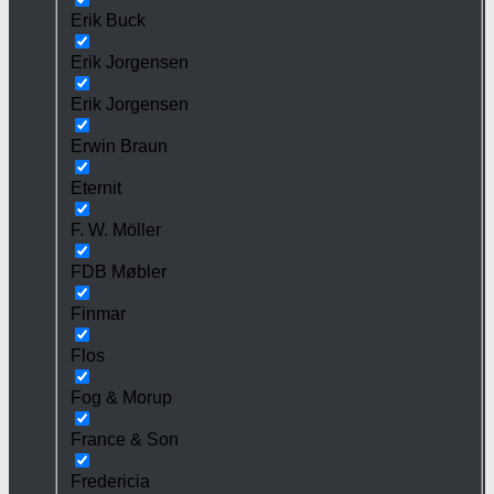
Erik Buck
Erik Jorgensen
Erik Jorgensen
Erwin Braun
Eternit
F. W. Möller
FDB Møbler
Finmar
Flos
Fog & Morup
France & Son
Fredericia