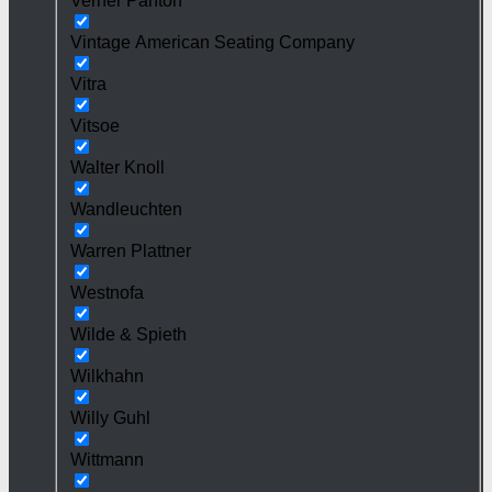
Verner Panton
Vintage American Seating Company
Vitra
Vitsoe
Walter Knoll
Wandleuchten
Warren Plattner
Westnofa
Wilde & Spieth
Wilkhahn
Willy Guhl
Wittmann