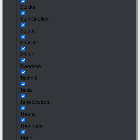
Stokke
Stoll Giroflex
Stouby
Strässle
Stühle
Swedese
Technik
Tecta
Terje Ekstrøm
Thams
Thüringen
Tipps