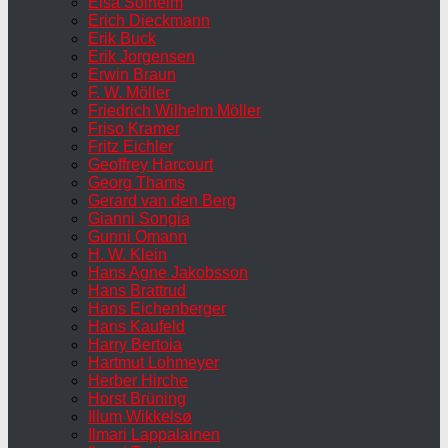
Elsa Solheim
Erich Dieckmann
Erik Buck
Erik Jorgensen
Erwin Braun
F. W. Möller
Friedrich Wilhelm Möller
Friso Kramer
Fritz Eichler
Geoffrey Harcourt
Georg Thams
Gerard van den Berg
Gianni Songia
Gunni Omann
H. W. Klein
Hans Agne Jakobsson
Hans Brattrud
Hans Eichenberger
Hans Kaufeld
Harry Bertoia
Hartmut Lohmeyer
Herber Hirche
Horst Brüning
Illum Wikkelsø
Ilmari Lappalainen