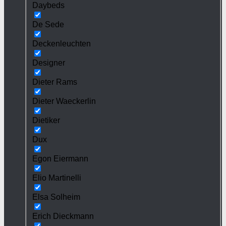
Daybeds
De Sede
Deckenleuchten
Designer
Dieter Rams
Dieter Waeckerlin
Dietiker
Dux
Egon Eiermann
Elio Martinelli
Elsa Solheim
Erich Dieckmann