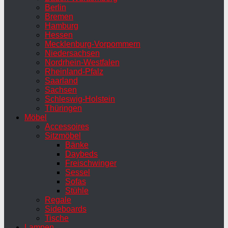
Berlin
Bremen
Hamburg
Hessen
Mecklenburg-Vorpommern
Niedersachsen
Nordrhein-Westfalen
Rheinland-Pfalz
Saarland
Sachsen
Schleswig-Holstein
Thüringen
Möbel
Accessoires
Sitzmöbel
Bänke
Daybeds
Freischwinger
Sessel
Sofas
Stühle
Regale
Sideboards
Tische
Lampen