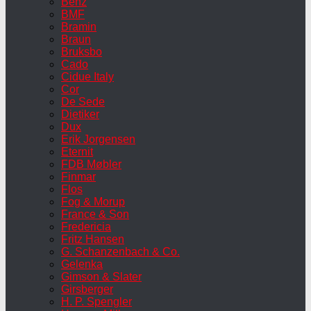
Benz
BMF
Bramin
Braun
Bruksbo
Cado
Cidue Italy
Cor
De Sede
Dietiker
Dux
Erik Jorgensen
Eternit
FDB Møbler
Finmar
Flos
Fog & Morup
France & Son
Fredericia
Fritz Hansen
G. Schanzenbach & Co.
Gelenka
Gimson & Slater
Girsberger
H. P. Spengler