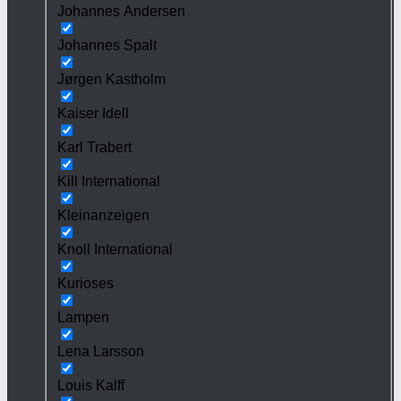
Johannes Andersen
Johannes Spalt
Jørgen Kastholm
Kaiser Idell
Karl Trabert
Kill International
Kleinanzeigen
Knoll International
Kurioses
Lampen
Lena Larsson
Louis Kalff