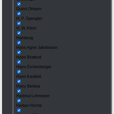
Gunni Omann
H. P. Spengler
H. W. Klein
Hamburg
Hans Agne Jakobsson
Hans Brattrud
Hans Eichenberger
Hans Kaufeld
Harry Bertoia
Hartmut Lohmeyer
Herber Hirche