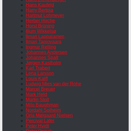
Hans Kaufeld
Harry Bertoia
Hartmut Lohmeyer
Herber Hirche
Horst Brüning
Illum Wikkelsø
Ilmari Lappalainen
Ilmari Tapiovaara
Ingmar Relling
Johannes Andersen
Johannes Spalt
Jørgen Kastholm
Karl Trabert
Lena Larsson
Louis Kalff
Ludwig Mies van der Rohe
Marcel Breuer
Mark Held
Martin Stoll
Milo Baughman
Nordahl Solheim
Orla Mølgaard Nielsen
Percival Lafer
Peter Hvidt