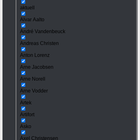
aktuell
Alvar Aalto
André Vandenbeuck
Andreas Christen
Anton Lorenz
Arne Jacobsen
Arne Norell
Arne Vodder
Artek
Artifort
Asko
Axel Christensen