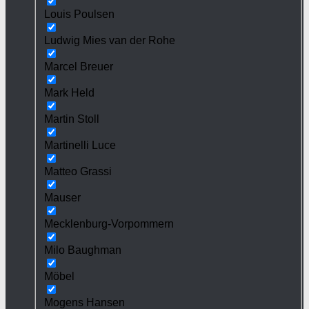
Louis Poulsen
Ludwig Mies van der Rohe
Marcel Breuer
Mark Held
Martin Stoll
Martinelli Luce
Matteo Grassi
Mauser
Mecklenburg-Vorpommern
Milo Baughman
Möbel
Mogens Hansen