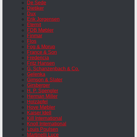
De Sede
Dietiker
Dux
Erik Jorgensen
Eternit
FDB Møbler
Finmar
Flos
Fog & Morup
France & Son
Fredericia
Fritz Hansen
G. Schanzenbach & Co.
Gelenka
Gimson & Slater
Girsberger
H. P. Spengler
Herman Miller
Holzäpfel
Hove Møbler
Kaiser Idell
Kill International
Knoll International
Louis Poulsen
Martinelli Luce