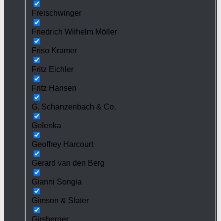
Freischwinger
Friedrich Wilhelm Möller
Friso Kramer
Fritz Eichler
Fritz Hansen
G. Schanzenbach & Co.
Gelenka
Geoffrey Harcourt
Gerard van den Berg
Gianni Songia
Gimson & Slater
Girsberger