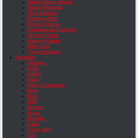
Søren Georg Jensen
Stefan Wewerka
Terje Ekstrøm
Torbjørn Afdal
Torsten Thorup
Unbekannter Designer
Verner Panton
Warren Plattner
Willy Guhl
Yngve Ekström
Hersteller
Airborne
Artek
Artifort
Asko
Axel Christensen
Behr
Benz
BMF
Bramin
Braun
Bruksbo
Cado
Cidue Italy
Cor