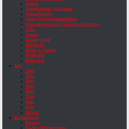
Uldum
Unbekannter Hersteller
Vatne Møbler
Vejen Polstermøbelfabrik
Vintage American Seating Company
Vitra
Vitsoe
Walter Knoll
Westnofa
Wilde & Spieth
Wilkhahn
Wittmann
Jahr
20er
30er
40er
50er
60er
70er
80er
90er
aktuell
Bundesland
Bayern
Baden-Württemberg