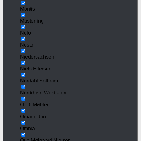
Montis
Musterring
Nelo
Nesto
Niedersachsen
Niels Eilersen
Nordahl Solheim
Nordrhein-Westfalen
O. D. Møbler
Omann Jun
Omnia
Orla Mølgaard Nielsen