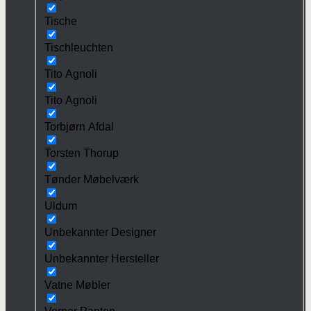
Tische
Tischleuchten
Tito Agnoli
Tito Agnoli
Torbjørn Afdal
Torsten Thorup
Tønder Møbelværk
Uldum
Unbekannter Designer
Unbekannter Hersteller
Vatne Møbler