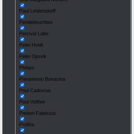
Paul Leidersdorff
Pendelleuchten
Percival Lafer
Peter Hvidt
Peter Opsvik
Philips
Pierantonio Bonacina
Poul Cadovius
Poul Volther
Preben Fabricius
Profilia