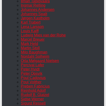
Ilmari Tapiovaara
Ingmar Relling
Johannes Andersen
Johannes Spalt
Jørgen Kastholm
Karl Trabert
Lena Larsson
Louis Kalff
Ludwig Mies van der Rohe
Marcel Breuer
Mark Held
Martin Stoll
Milo Baughman
Nordahl Solheim
Orla Mølgaard Nielsen
Percival Lafer
Peter Hvidt
Peter Opsvik
Poul Cadovius
Poul Volther
Preben Fabricius
Reinhold Adolf
Rudolf B. Glatzel
Sidse Werner
Sigurd Ressell