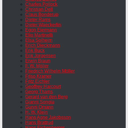
Charles Pollock
Christian Dell
Claus Bonderup
Dieter Rams
Dieter Waeckerlin
Egon Eiermann
Elio Martinelli
Elsa Solheim
Erich Dieckmann
Erik Buck
Erik Jorgensen
Erwin Braun
F. W. Möller
Friedrich Wilhelm Möller
Friso Kramer
Fritz Eichler
Geoffrey Harcourt
Georg Thams
Gerard van den Berg
Gianni Songia
Gunni Omann
H. W. Klein
Hans Agne Jakobsson
Hans Brattrud
Hans Eichenberger