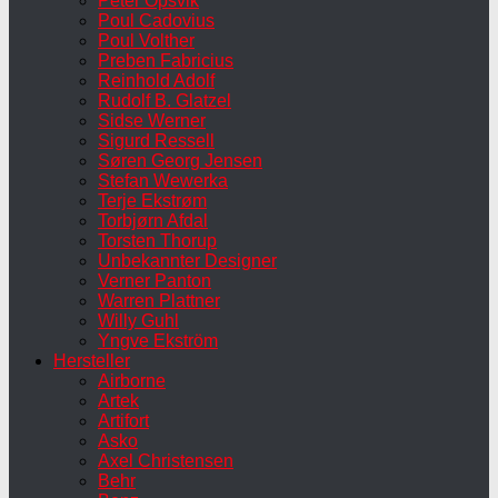
Peter Opsvik
Poul Cadovius
Poul Volther
Preben Fabricius
Reinhold Adolf
Rudolf B. Glatzel
Sidse Werner
Sigurd Ressell
Søren Georg Jensen
Stefan Wewerka
Terje Ekstrøm
Torbjørn Afdal
Torsten Thorup
Unbekannter Designer
Verner Panton
Warren Plattner
Willy Guhl
Yngve Ekström
Hersteller
Airborne
Artek
Artifort
Asko
Axel Christensen
Behr