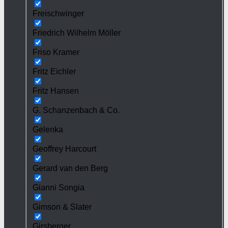
Freischwinger
Friedrich Wilhelm Möller
Friso Kramer
Fritz Eichler
Fritz Hansen
G. Schanzenbach & Co.
Gelenka
Geoffrey Harcourt
Gerard van den Berg
Gianni Songia
Gimson & Slater
Girsberger