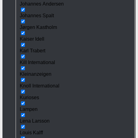
Johannes Andersen
Johannes Spalt
Jørgen Kastholm
Kaiser Idell
Karl Trabert
Kill International
Kleinanzeigen
Knoll International
Kurioses
Lampen
Lena Larsson
Louis Kalff