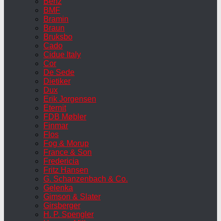
Benz
BMF
Bramin
Braun
Bruksbo
Cado
Cidue Italy
Cor
De Sede
Dietiker
Dux
Erik Jorgensen
Eternit
FDB Møbler
Finmar
Flos
Fog & Morup
France & Son
Fredericia
Fritz Hansen
G. Schanzenbach & Co.
Gelenka
Gimson & Slater
Girsberger
H. P. Spengler