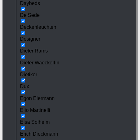
Daybeds
De Sede
Deckenleuchten
Designer
Dieter Rams
Dieter Waeckerlin
Dietiker
Dux
Egon Eiermann
Elio Martinelli
Elsa Solheim
Erich Dieckmann