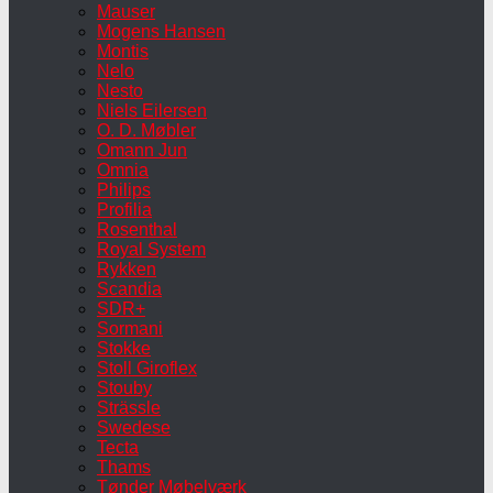
Mauser
Mogens Hansen
Montis
Nelo
Nesto
Niels Eilersen
O. D. Møbler
Omann Jun
Omnia
Philips
Profilia
Rosenthal
Royal System
Rykken
Scandia
SDR+
Sormani
Stokke
Stoll Giroflex
Stouby
Strässle
Swedese
Tecta
Thams
Tønder Møbelværk