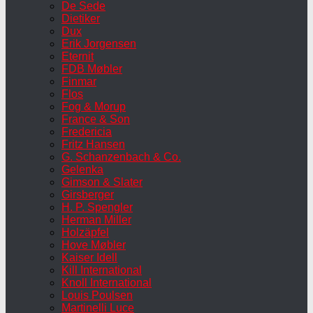
De Sede
Dietiker
Dux
Erik Jorgensen
Eternit
FDB Møbler
Finmar
Flos
Fog & Morup
France & Son
Fredericia
Fritz Hansen
G. Schanzenbach & Co.
Gelenka
Gimson & Slater
Girsberger
H. P. Spengler
Herman Miller
Holzäpfel
Hove Møbler
Kaiser Idell
Kill International
Knoll International
Louis Poulsen
Martinelli Luce