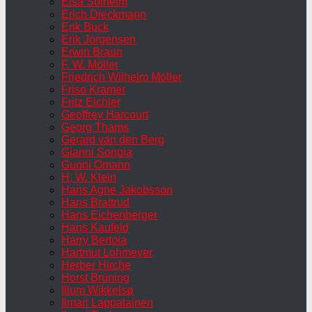
Elsa Solheim
Erich Dieckmann
Erik Buck
Erik Jorgensen
Erwin Braun
F. W. Möller
Friedrich Wilhelm Möller
Friso Kramer
Fritz Eichler
Geoffrey Harcourt
Georg Thams
Gerard van den Berg
Gianni Songia
Gunni Omann
H. W. Klein
Hans Agne Jakobsson
Hans Brattrud
Hans Eichenberger
Hans Kaufeld
Harry Bertoia
Hartmut Lohmeyer
Herber Hirche
Horst Brüning
Illum Wikkelsø
Ilmari Lappalainen