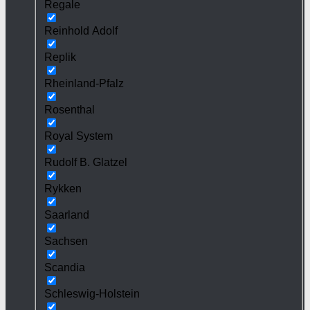
Regale
Reinhold Adolf
Replik
Rheinland-Pfalz
Rosenthal
Royal System
Rudolf B. Glatzel
Rykken
Saarland
Sachsen
Scandia
Schleswig-Holstein