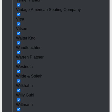
Verner Panton
Vintage American Seating Company
Vitra
Vitsoe
Walter Knoll
Wandleuchten
Warren Plattner
Westnofa
Wilde & Spieth
Wilkhahn
Willy Guhl
Wittmann