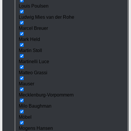
Louis Poulsen
Ludwig Mies van der Rohe
Marcel Breuer
Mark Held
Martin Stoll
Martinelli Luce
Matteo Grassi
Mauser
Mecklenburg-Vorpommern
Milo Baughman
Möbel
Mogens Hansen