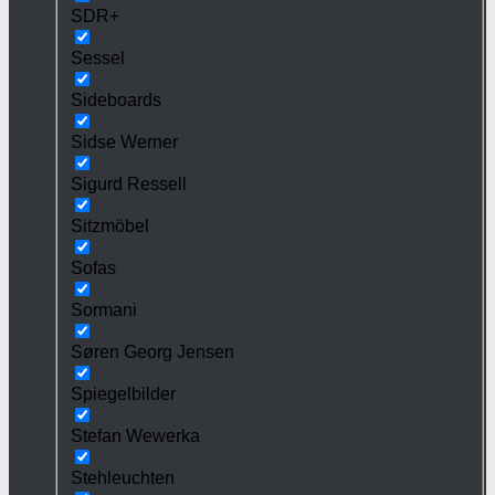
SDR+
Sessel
Sideboards
Sidse Werner
Sigurd Ressell
Sitzmöbel
Sofas
Sormani
Søren Georg Jensen
Spiegelbilder
Stefan Wewerka
Stehleuchten