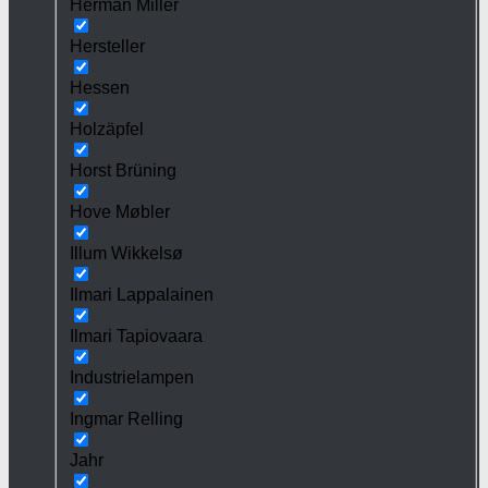
Herman Miller
Hersteller
Hessen
Holzäpfel
Horst Brüning
Hove Møbler
Illum Wikkelsø
Ilmari Lappalainen
Ilmari Tapiovaara
Industrielampen
Ingmar Relling
Jahr