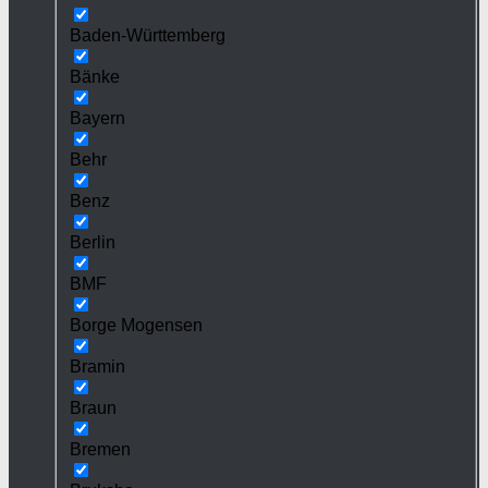
Baden-Württemberg
Bänke
Bayern
Behr
Benz
Berlin
BMF
Borge Mogensen
Bramin
Braun
Bremen