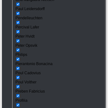
Paul Leidersdorff
Pendelleuchten
Percival Lafer
Peter Hvidt
Peter Opsvik
Philips
Pierantonio Bonacina
Poul Cadovius
Poul Volther
Preben Fabricius
Profilia