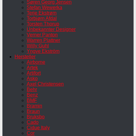
Søren Georg Jensen
Stefan Wewerka
Terje Ekstrøm
Torbjørn Afdal
Torsten Thorup
Unbekannter Designer
Verner Panton
Warren Plattner
Willy Guhl
Yngve Ekström
Hersteller
Airborne
Artek
Artifort
Asko
Axel Christensen
Behr
Benz
BMF
Bramin
Braun
Bruksbo
Cado
Cidue Italy
Cor