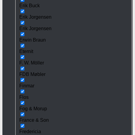
Erik Buck
Erik Jorgensen
Erik Jorgensen
Erwin Braun
Eternit
F. W. Möller
FDB Møbler
Finmar
Flos
Fog & Morup
France & Son
Fredericia