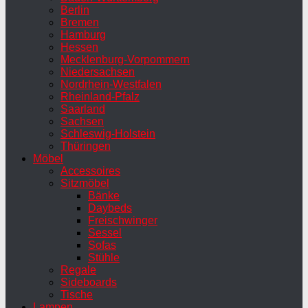
Berlin
Bremen
Hamburg
Hessen
Mecklenburg-Vorpommern
Niedersachsen
Nordrhein-Westfalen
Rheinland-Pfalz
Saarland
Sachsen
Schleswig-Holstein
Thüringen
Möbel
Accessoires
Sitzmöbel
Bänke
Daybeds
Freischwinger
Sessel
Sofas
Stühle
Regale
Sideboards
Tische
Lampen