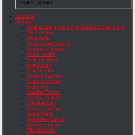
Yngve Ekström
Startseite
Designer
Achille Castiglioni & Pier Giacomo Castiglioni
Ake Fribyter
Alvar Aalto
André Vandenbeuck
Andreas Christen
Anton Lorenz
Arne Jacobsen
Arne Norell
Arne Vodder
Borge Mogensen
Bruno Mathsson
Bruno Rey
Charles Eames
Charles Pollock
Christian Dell
Claus Bonderup
Dieter Rams
Dieter Waeckerlin
Egon Eiermann
Elio Martinelli