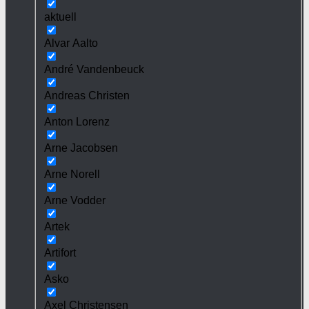
aktuell
Alvar Aalto
André Vandenbeuck
Andreas Christen
Anton Lorenz
Arne Jacobsen
Arne Norell
Arne Vodder
Artek
Artifort
Asko
Axel Christensen