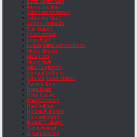
Ilmari Tapiovaara
Ingmar Relling
Johannes Andersen
Johannes Spalt
Jørgen Kastholm
Karl Trabert
Lena Larsson
Louis Kalff
Ludwig Mies van der Rohe
Marcel Breuer
Mark Held
Martin Stoll
Milo Baughman
Nordahl Solheim
Orla Mølgaard Nielsen
Percival Lafer
Peter Hvidt
Peter Opsvik
Poul Cadovius
Poul Volther
Preben Fabricius
Reinhold Adolf
Rudolf B. Glatzel
Sidse Werner
Sigurd Ressell