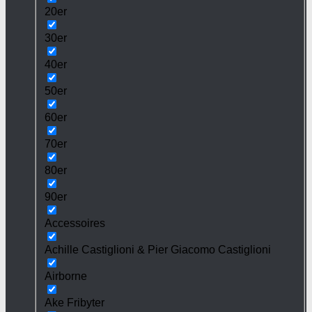
20er
30er
40er
50er
60er
70er
80er
90er
Accessoires
Achille Castiglioni & Pier Giacomo Castiglioni
Airborne
Ake Fribyter