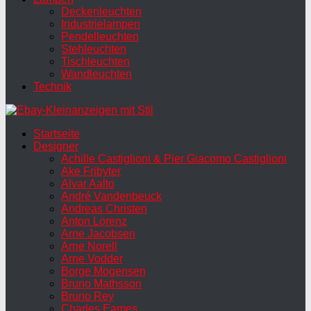
Deckenleuchten
Industrielampen
Pendelleuchten
Stehleuchten
Tischleuchten
Wandleuchten
Technik
Startseite
Designer
Achille Castiglioni & Pier Giacomo Castiglioni
Ake Fribyter
Alvar Aalto
André Vandenbeuck
Andreas Christen
Anton Lorenz
Arne Jacobsen
Arne Norell
Arne Vodder
Borge Mogensen
Bruno Mathsson
Bruno Rey
Charles Eames