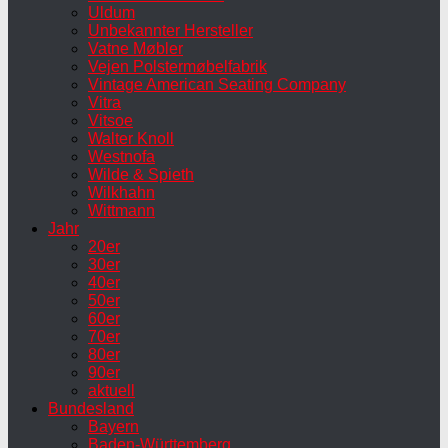
Uldum
Unbekannter Hersteller
Vatne Møbler
Vejen Polstermøbelfabrik
Vintage American Seating Company
Vitra
Vitsoe
Walter Knoll
Westnofa
Wilde & Spieth
Wilkhahn
Wittmann
Jahr
20er
30er
40er
50er
60er
70er
80er
90er
aktuell
Bundesland
Bayern
Baden-Württemberg