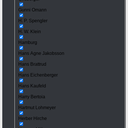
Gunni Omann
H. P. Spengler
H. W. Klein
Hamburg
Hans Agne Jakobsson
Hans Brattrud
Hans Eichenberger
Hans Kaufeld
Harry Bertoia
Hartmut Lohmeyer
Herber Hirche