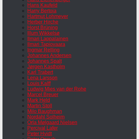
Hans Kaufeld
Harry Bertoia
Hartmut Lohmeyer
Herber Hirche
Horst Brüning
Illum Wikkelsø
Ilmari Lappalainen
Ilmari Tapiovaara
Ingmar Relling
Johannes Andersen
Johannes Spalt
Jørgen Kastholm
Karl Trabert
Lena Larsson
Louis Kalff
Ludwig Mies van der Rohe
Marcel Breuer
Mark Held
Martin Stoll
Milo Baughman
Nordahl Solheim
Orla Mølgaard Nielsen
Percival Lafer
Peter Hvidt