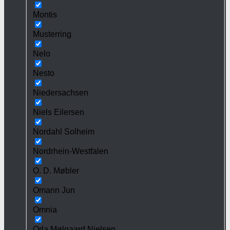
Montis
Musterring
Nelo
Nesto
Niedersachsen
Niels Eilersen
Nordahl Solheim
Nordrhein-Westfalen
O. D. Møbler
Omann Jun
Omnia
Orla Mølgaard Nielsen