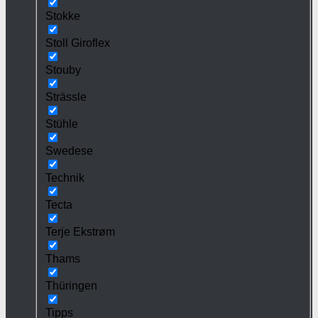
Stokke
Stoll Giroflex
Stouby
Strässle
Stühle
Swedese
Technik
Tecta
Terje Ekstrøm
Thams
Thüringen
Tipps