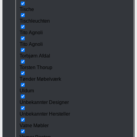
Tische
Tischleuchten
Tito Agnoli
Tito Agnoli
Torbjørn Afdal
Torsten Thorup
Tønder Møbelværk
Uldum
Unbekannter Designer
Unbekannter Hersteller
Vatne Møbler