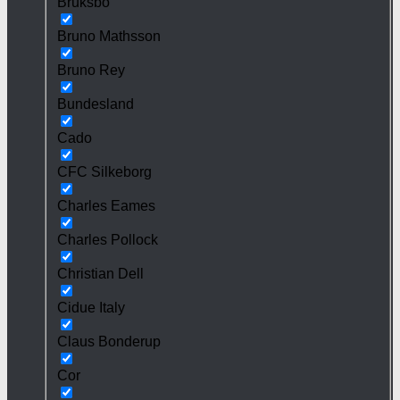
Bruksbo
Bruno Mathsson
Bruno Rey
Bundesland
Cado
CFC Silkeborg
Charles Eames
Charles Pollock
Christian Dell
Cidue Italy
Claus Bonderup
Cor