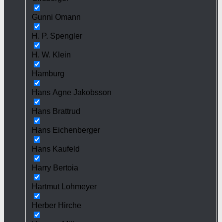
Gunni Omann
H. P. Spengler
H. W. Klein
Hamburg
Hans Agne Jakobsson
Hans Brattrud
Hans Eichenberger
Hans Kaufeld
Harry Bertoia
Hartmut Lohmeyer
Herber Hirche