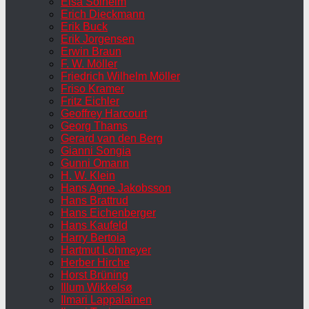
Elsa Solheim
Erich Dieckmann
Erik Buck
Erik Jorgensen
Erwin Braun
F. W. Möller
Friedrich Wilhelm Möller
Friso Kramer
Fritz Eichler
Geoffrey Harcourt
Georg Thams
Gerard van den Berg
Gianni Songia
Gunni Omann
H. W. Klein
Hans Agne Jakobsson
Hans Brattrud
Hans Eichenberger
Hans Kaufeld
Harry Bertoia
Hartmut Lohmeyer
Herber Hirche
Horst Brüning
Illum Wikkelsø
Ilmari Lappalainen