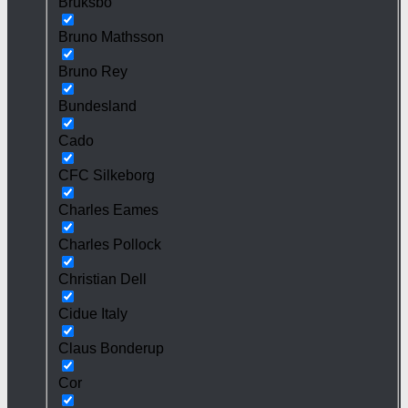
Bruksbo
Bruno Mathsson
Bruno Rey
Bundesland
Cado
CFC Silkeborg
Charles Eames
Charles Pollock
Christian Dell
Cidue Italy
Claus Bonderup
Cor