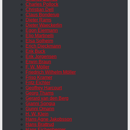
Charles Pollock
Christian Dell
Claus Bonderup
Dieter Rams
Dieter Waeckerlin
Egon Eiermann
Elio Martinelli
Elsa Solheim
Erich Dieckmann
Erik Buck
Erik Jorgensen
Erwin Braun
F. W. Möller
Friedrich Wilhelm Möller
Friso Kramer
Fritz Eichler
Geoffrey Harcourt
Georg Thams
Gerard van den Berg
Gianni Songia
Gunni Omann
H. W. Klein
Hans Agne Jakobsson
Hans Brattrud
Hans Eichenberger