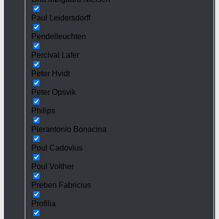
Paul Leidersdorff
Pendelleuchten
Percival Lafer
Peter Hvidt
Peter Opsvik
Philips
Pierantonio Bonacina
Poul Cadovius
Poul Volther
Preben Fabricius
Profilia