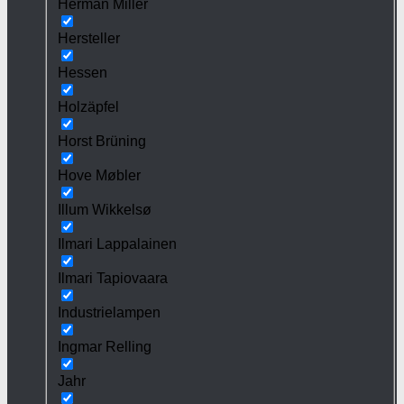
Herman Miller
Hersteller
Hessen
Holzäpfel
Horst Brüning
Hove Møbler
Illum Wikkelsø
Ilmari Lappalainen
Ilmari Tapiovaara
Industrielampen
Ingmar Relling
Jahr