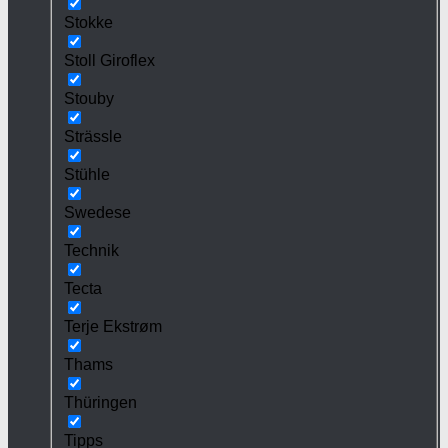
Stokke
Stoll Giroflex
Stouby
Strässle
Stühle
Swedese
Technik
Tecta
Terje Ekstrøm
Thams
Thüringen
Tipps