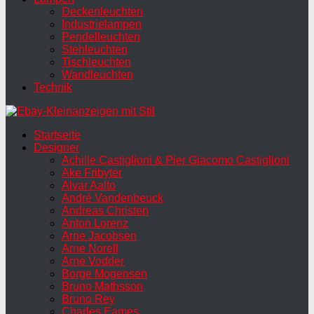
Deckenleuchten
Industrielampen
Pendelleuchten
Stehleuchten
Tischleuchten
Wandleuchten
Technik
Startseite
Designer
Achille Castiglioni & Pier Giacomo Castiglioni
Ake Fribyter
Alvar Aalto
André Vandenbeuck
Andreas Christen
Anton Lorenz
Arne Jacobsen
Arne Norell
Arne Vodder
Borge Mogensen
Bruno Mathsson
Bruno Rey
Charles Eames