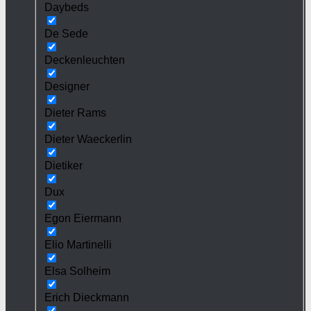
Daybeds
De Sede
Deckenleuchten
Designer
Dieter Rams
Dieter Waeckerlin
Dietiker
Dux
Egon Eiermann
Elio Martinelli
Elsa Solheim
Erich Dieckmann