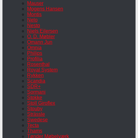
Mauser
Mogens Hansen
Montis
Nelo
Nesto
Niels Eilersen
O. D. Møbler
Omann Jun
Omnia
Philips
Profilia
Rosenthal
Royal System
Rykken
Scandia
SDR+
Sormani
Stokke
Stoll Giroflex
Stouby
Strässle
Swedese
Tecta
Thams
Tønder Møbelværk