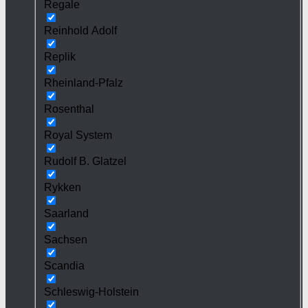
Regale
Reinhold Adolf
Replik
Rheinland-Pfalz
Rosenthal
Royal System
Rudolf B. Glatzel
Rykken
Saarland
Sachsen
Scandia
Schleswig-Holstein