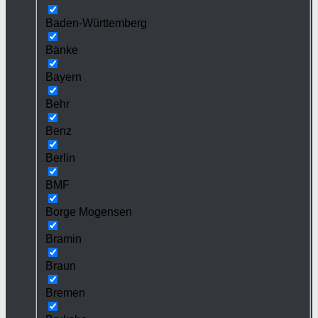
Baden-Württemberg
Bänke
Bayern
Behr
Benz
Berlin
BMF
Borge Mogensen
Bramin
Braun
Bremen