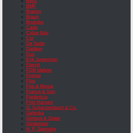
Benz
BMF
Bramin
Braun
Bruksbo
Cado
Cidue Italy
Cor
De Sede
Dietiker
Dux
Erik Jorgensen
Eternit
FDB Møbler
Finmar
Flos
Fog & Morup
France & Son
Fredericia
Fritz Hansen
G. Schanzenbach & Co.
Gelenka
Gimson & Slater
Girsberger
H. P. Spengler