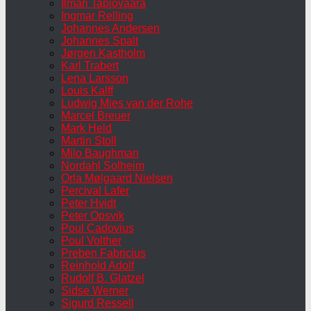
Ilmari Tapiovaara
Ingmar Relling
Johannes Andersen
Johannes Spalt
Jørgen Kastholm
Karl Trabert
Lena Larsson
Louis Kalff
Ludwig Mies van der Rohe
Marcel Breuer
Mark Held
Martin Stoll
Milo Baughman
Nordahl Solheim
Orla Mølgaard Nielsen
Percival Lafer
Peter Hvidt
Peter Opsvik
Poul Cadovius
Poul Volther
Preben Fabricius
Reinhold Adolf
Rudolf B. Glatzel
Sidse Werner
Sigurd Ressell