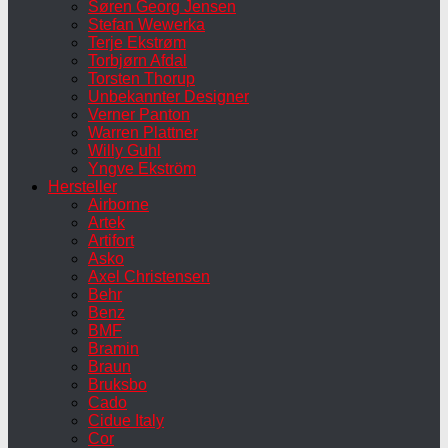
Søren Georg Jensen
Stefan Wewerka
Terje Ekstrøm
Torbjørn Afdal
Torsten Thorup
Unbekannter Designer
Verner Panton
Warren Plattner
Willy Guhl
Yngve Ekström
Hersteller
Airborne
Artek
Artifort
Asko
Axel Christensen
Behr
Benz
BMF
Bramin
Braun
Bruksbo
Cado
Cidue Italy
Cor