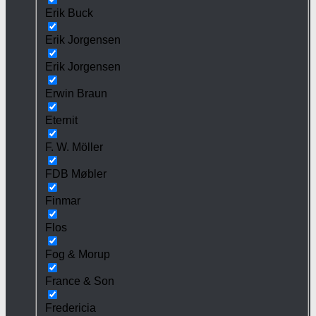
Erik Buck
Erik Jorgensen
Erik Jorgensen
Erwin Braun
Eternit
F. W. Möller
FDB Møbler
Finmar
Flos
Fog & Morup
France & Son
Fredericia