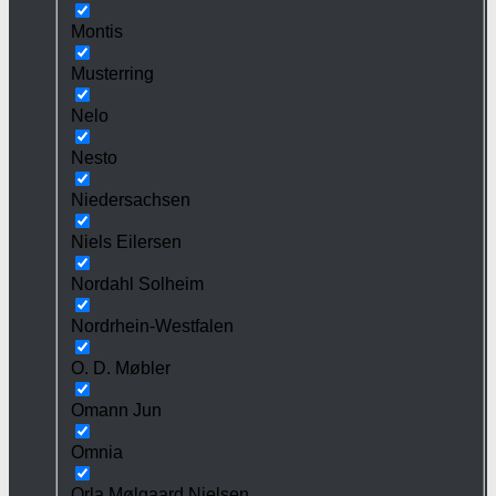
Montis
Musterring
Nelo
Nesto
Niedersachsen
Niels Eilersen
Nordahl Solheim
Nordrhein-Westfalen
O. D. Møbler
Omann Jun
Omnia
Orla Mølgaard Nielsen