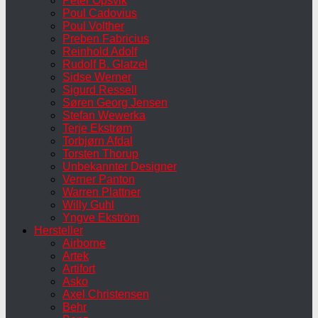
Peter Opsvik
Poul Cadovius
Poul Volther
Preben Fabricius
Reinhold Adolf
Rudolf B. Glatzel
Sidse Werner
Sigurd Ressell
Søren Georg Jensen
Stefan Wewerka
Terje Ekstrøm
Torbjørn Afdal
Torsten Thorup
Unbekannter Designer
Verner Panton
Warren Plattner
Willy Guhl
Yngve Ekström
Hersteller
Airborne
Artek
Artifort
Asko
Axel Christensen
Behr