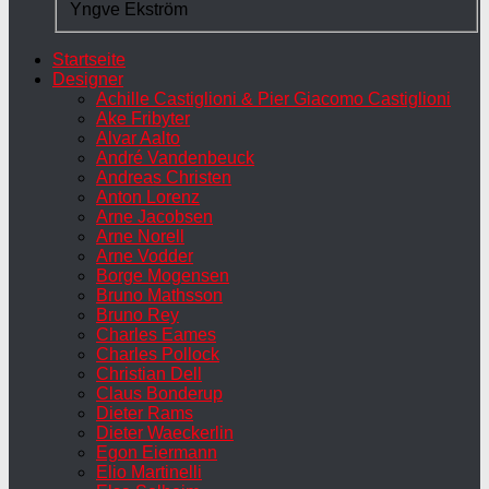
Yngve Ekström
Startseite
Designer
Achille Castiglioni & Pier Giacomo Castiglioni
Ake Fribyter
Alvar Aalto
André Vandenbeuck
Andreas Christen
Anton Lorenz
Arne Jacobsen
Arne Norell
Arne Vodder
Borge Mogensen
Bruno Mathsson
Bruno Rey
Charles Eames
Charles Pollock
Christian Dell
Claus Bonderup
Dieter Rams
Dieter Waeckerlin
Egon Eiermann
Elio Martinelli