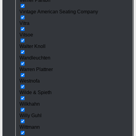
Verner Panton
Vintage American Seating Company
Vitra
Vitsoe
Walter Knoll
Wandleuchten
Warren Plattner
Westnofa
Wilde & Spieth
Wilkhahn
Willy Guhl
Wittmann