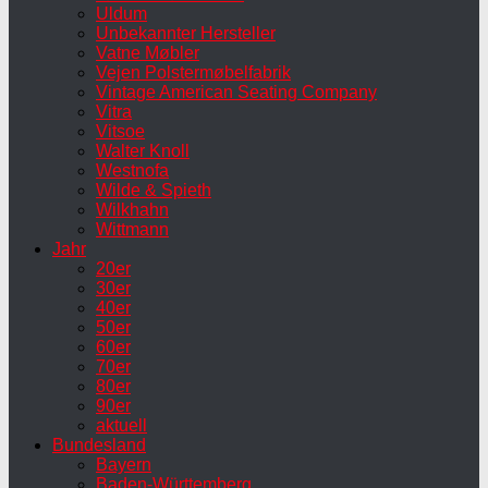
Uldum
Unbekannter Hersteller
Vatne Møbler
Vejen Polstermøbelfabrik
Vintage American Seating Company
Vitra
Vitsoe
Walter Knoll
Westnofa
Wilde & Spieth
Wilkhahn
Wittmann
Jahr
20er
30er
40er
50er
60er
70er
80er
90er
aktuell
Bundesland
Bayern
Baden-Württemberg