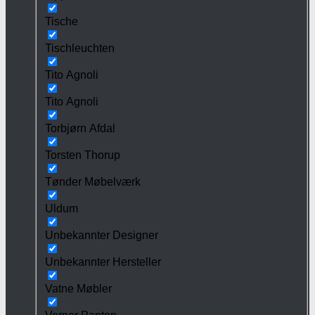
Tische
Tischleuchten
Tito Agnoli
Tito Agnoli
Torbjørn Afdal
Torsten Thorup
Tønder Møbelværk
Uldum
Unbekannter Designer
Unbekannter Hersteller
Vatne Møbler