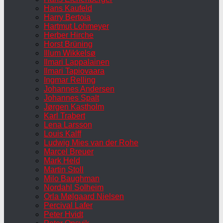
Hans Kaufeld
Harry Bertoia
Hartmut Lohmeyer
Herber Hirche
Horst Brüning
Illum Wikkelsø
Ilmari Lappalainen
Ilmari Tapiovaara
Ingmar Relling
Johannes Andersen
Johannes Spalt
Jørgen Kastholm
Karl Trabert
Lena Larsson
Louis Kalff
Ludwig Mies van der Rohe
Marcel Breuer
Mark Held
Martin Stoll
Milo Baughman
Nordahl Solheim
Orla Mølgaard Nielsen
Percival Lafer
Peter Hvidt