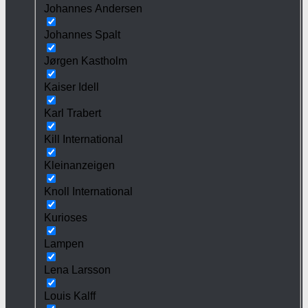
Johannes Andersen
Johannes Spalt
Jørgen Kastholm
Kaiser Idell
Karl Trabert
Kill International
Kleinanzeigen
Knoll International
Kurioses
Lampen
Lena Larsson
Louis Kalff