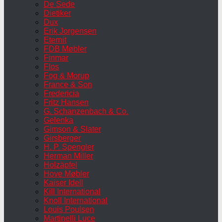
De Sede
Dietiker
Dux
Erik Jorgensen
Eternit
FDB Møbler
Finmar
Flos
Fog & Morup
France & Son
Fredericia
Fritz Hansen
G. Schanzenbach & Co.
Gelenka
Gimson & Slater
Girsberger
H. P. Spengler
Herman Miller
Holzäpfel
Hove Møbler
Kaiser Idell
Kill International
Knoll International
Louis Poulsen
Martinelli Luce