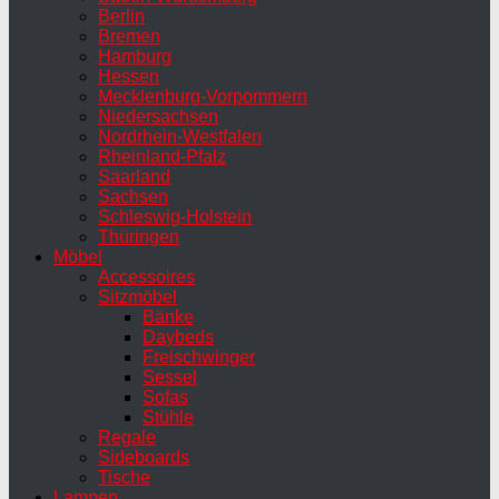
Berlin
Bremen
Hamburg
Hessen
Mecklenburg-Vorpommern
Niedersachsen
Nordrhein-Westfalen
Rheinland-Pfalz
Saarland
Sachsen
Schleswig-Holstein
Thüringen
Möbel
Accessoires
Sitzmöbel
Bänke
Daybeds
Freischwinger
Sessel
Sofas
Stühle
Regale
Sideboards
Tische
Lampen