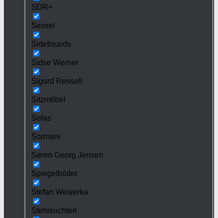
SDR+
Sessel
Sideboards
Sidse Werner
Sigurd Ressell
Sitzmöbel
Sofas
Sormani
Søren Georg Jensen
Spiegelbilder
Stefan Wewerka
Stehleuchten