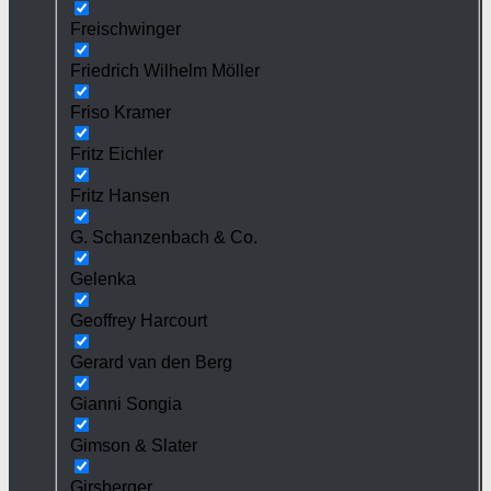
Freischwinger
Friedrich Wilhelm Möller
Friso Kramer
Fritz Eichler
Fritz Hansen
G. Schanzenbach & Co.
Gelenka
Geoffrey Harcourt
Gerard van den Berg
Gianni Songia
Gimson & Slater
Girsberger