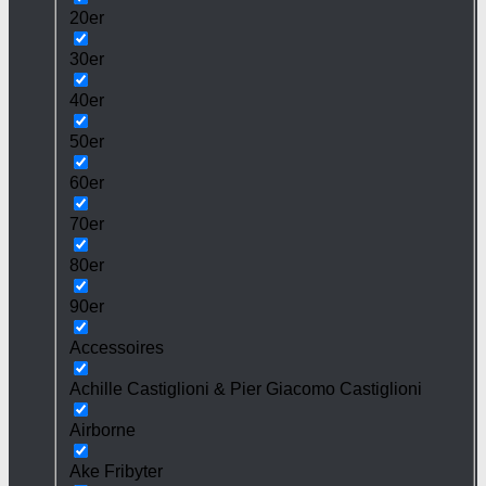
20er
30er
40er
50er
60er
70er
80er
90er
Accessoires
Achille Castiglioni & Pier Giacomo Castiglioni
Airborne
Ake Fribyter