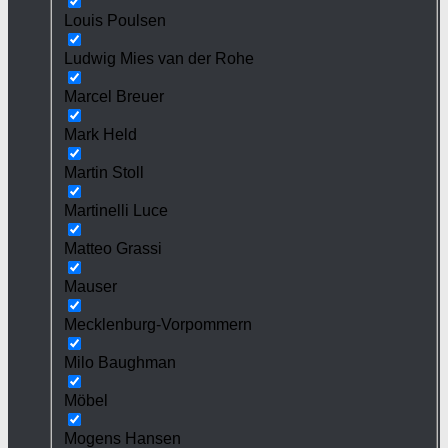
Louis Poulsen
Ludwig Mies van der Rohe
Marcel Breuer
Mark Held
Martin Stoll
Martinelli Luce
Matteo Grassi
Mauser
Mecklenburg-Vorpommern
Milo Baughman
Möbel
Mogens Hansen