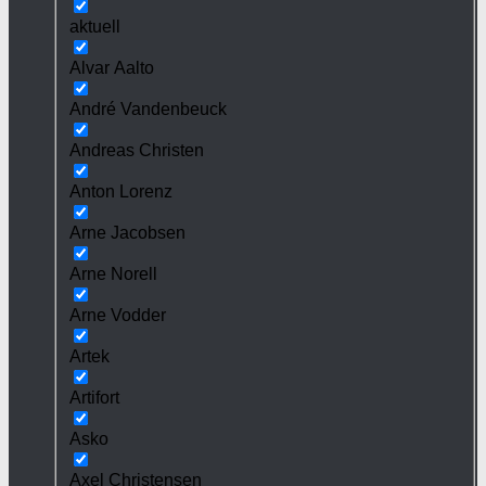
aktuell
Alvar Aalto
André Vandenbeuck
Andreas Christen
Anton Lorenz
Arne Jacobsen
Arne Norell
Arne Vodder
Artek
Artifort
Asko
Axel Christensen