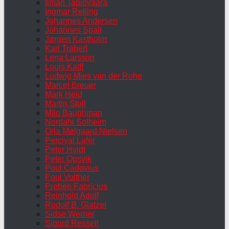
Ilmari Tapiovaara
Ingmar Relling
Johannes Andersen
Johannes Spalt
Jørgen Kastholm
Karl Trabert
Lena Larsson
Louis Kalff
Ludwig Mies van der Rohe
Marcel Breuer
Mark Held
Martin Stoll
Milo Baughman
Nordahl Solheim
Orla Mølgaard Nielsen
Percival Lafer
Peter Hvidt
Peter Opsvik
Poul Cadovius
Poul Volther
Preben Fabricius
Reinhold Adolf
Rudolf B. Glatzel
Sidse Werner
Sigurd Ressell