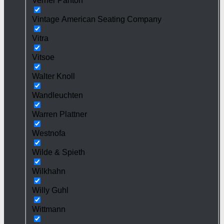
Verner Panton
Vintage American Seating Company
Vitra
Vitsoe
Walter Knoll
Wandleuchten
Warren Plattner
Westnofa
Wilde & Spieth
Wilkhahn
Willy Guhl
Wittmann