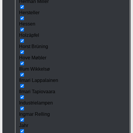
Herman Miller
Hersteller
Hessen
Holzäpfel
Horst Brüning
Hove Møbler
Illum Wikkelsø
Ilmari Lappalainen
Ilmari Tapiovaara
Industrielampen
Ingmar Relling
Jahr