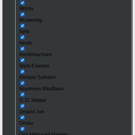
Montis
Musterring
Nelo
Nesto
Niedersachsen
Niels Eilersen
Nordahl Solheim
Nordrhein-Westfalen
O. D. Møbler
Omann Jun
Omnia
Orla Mølgaard Nielsen