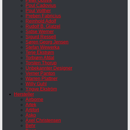
Peter Opsvik
Poul Cadovius
Poul Volther
Preben Fabricius
Reinhold Adolf
Rudolf B. Glatzel
Sidse Werner
Sigurd Ressell
Søren Georg Jensen
Stefan Wewerka
Terje Ekstrøm
Torbjørn Afdal
Torsten Thorup
Unbekannter Designer
Verner Panton
Warren Plattner
Willy Guhl
Yngve Ekström
Hersteller
Airborne
Artek
Artifort
Asko
Axel Christensen
Behr