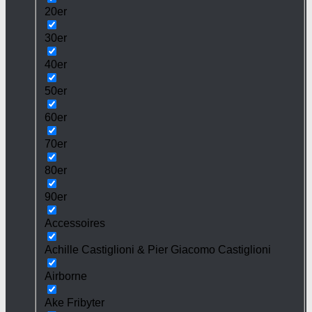
20er
30er
40er
50er
60er
70er
80er
90er
Accessoires
Achille Castiglioni & Pier Giacomo Castiglioni
Airborne
Ake Fribyter