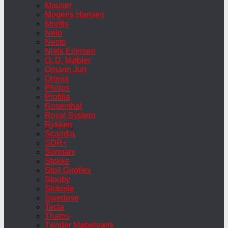
Mauser
Mogens Hansen
Montis
Nelo
Nesto
Niels Eilersen
O. D. Møbler
Omann Jun
Omnia
Philips
Profilia
Rosenthal
Royal System
Rykken
Scandia
SDR+
Sormani
Stokke
Stoll Giroflex
Stouby
Strässle
Swedese
Tecta
Thams
Tønder Møbelværk