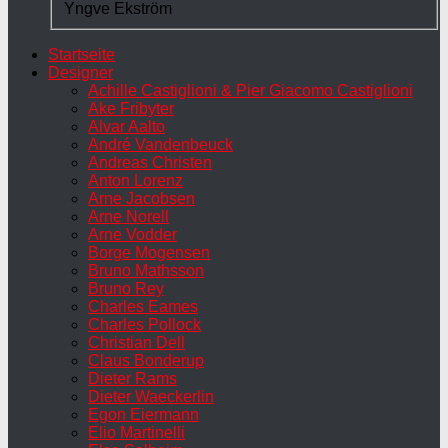
Yngve Ekström
Startseite
Designer
Achille Castiglioni & Pier Giacomo Castiglioni
Ake Fribyter
Alvar Aalto
André Vandenbeuck
Andreas Christen
Anton Lorenz
Arne Jacobsen
Arne Norell
Arne Vodder
Borge Mogensen
Bruno Mathsson
Bruno Rey
Charles Eames
Charles Pollock
Christian Dell
Claus Bonderup
Dieter Rams
Dieter Waeckerlin
Egon Eiermann
Elio Martinelli