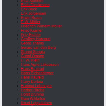
Elsa Solheim
Erich Dieckmann
Erik Buck
Erik Jorgensen
Erwin Braun
F. W. Möller
Friedrich Wilhelm Möller
Friso Kramer
Fritz Eichler
Geoffrey Harcourt
Georg Thams
Gerard van den Berg
Gianni Songia
Gunni Omann
H. W. Klein
Hans Agne Jakobsson
Hans Brattrud
Hans Eichenberger
Hans Kaufeld
Harry Bertoia
Hartmut Lohmeyer
Herber Hirche
Horst Brüning
Illum Wikkelsø
Ilmari Lappalainen