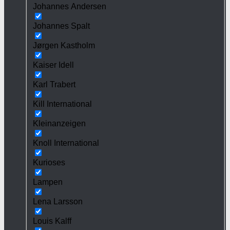
Johannes Andersen
Johannes Spalt
Jørgen Kastholm
Kaiser Idell
Karl Trabert
Kill International
Kleinanzeigen
Knoll International
Kurioses
Lampen
Lena Larsson
Louis Kalff