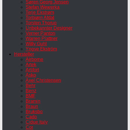
Søren Georg Jensen
Stefan Wewerka
Terje Ekstrøm
Torbjørn Afdal
Torsten Thorup
Unbekannter Designer
Verner Panton
Warren Plattner
Willy Guhl
Yngve Ekström
Hersteller
Airborne
Artek
Artifort
Asko
Axel Christensen
Behr
Benz
BMF
Bramin
Braun
Bruksbo
Cado
Cidue Italy
Cor