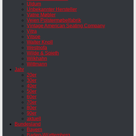
Uldum
Unbekannter Hersteller
Vatne Møbler
Vejen Polstermøbelfabrik
Vintage American Seating Company
Vitra
Vitsoe
Walter Knoll
Westnofa
Wilde & Spieth
Wilkhahn
Wittmann
Jahr
20er
30er
40er
50er
60er
70er
80er
90er
aktuell
Bundesland
Bayern
Baden-Württemberg