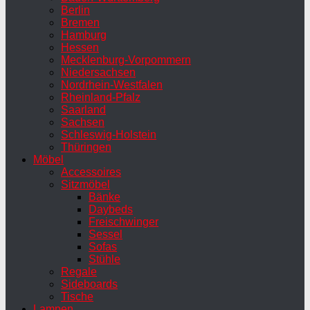
Berlin
Bremen
Hamburg
Hessen
Mecklenburg-Vorpommern
Niedersachsen
Nordrhein-Westfalen
Rheinland-Pfalz
Saarland
Sachsen
Schleswig-Holstein
Thüringen
Möbel
Accessoires
Sitzmöbel
Bänke
Daybeds
Freischwinger
Sessel
Sofas
Stühle
Regale
Sideboards
Tische
Lampen