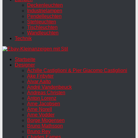
Deckenleuchten
Industrielampen
Pendelleuchten
Stehleuchten
Tischleuchten
Wandleuchten
Technik
Startseite
Designer
Achille Castiglioni & Pier Giacomo Castiglioni
Ake Fribyter
Alvar Aalto
André Vandenbeuck
Andreas Christen
Anton Lorenz
Arne Jacobsen
Arne Norell
Arne Vodder
Borge Mogensen
Bruno Mathsson
Bruno Rey
Charles Eames