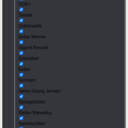
SDR+
Sessel
Sideboards
Sidse Werner
Sigurd Ressell
Sitzmöbel
Sofas
Sormani
Søren Georg Jensen
Spiegelbilder
Stefan Wewerka
Stehleuchten