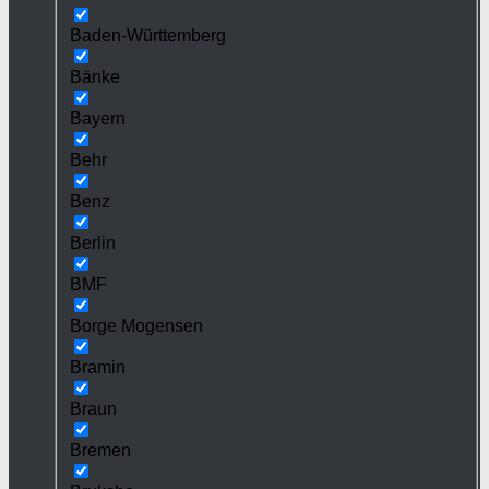
Baden-Württemberg
Bänke
Bayern
Behr
Benz
Berlin
BMF
Borge Mogensen
Bramin
Braun
Bremen