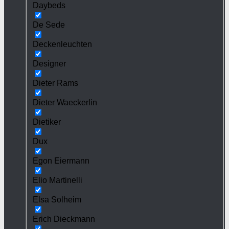
Daybeds
De Sede
Deckenleuchten
Designer
Dieter Rams
Dieter Waeckerlin
Dietiker
Dux
Egon Eiermann
Elio Martinelli
Elsa Solheim
Erich Dieckmann