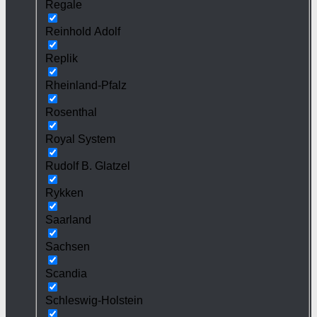
Regale
Reinhold Adolf
Replik
Rheinland-Pfalz
Rosenthal
Royal System
Rudolf B. Glatzel
Rykken
Saarland
Sachsen
Scandia
Schleswig-Holstein