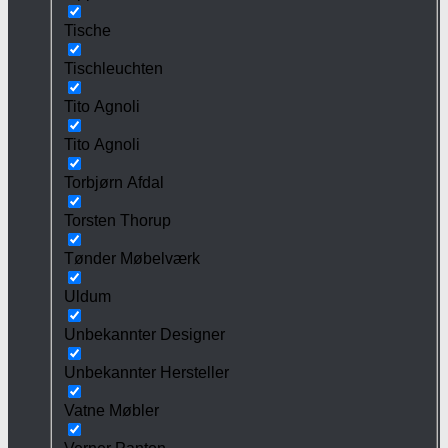
Tische
Tischleuchten
Tito Agnoli
Tito Agnoli
Torbjørn Afdal
Torsten Thorup
Tønder Møbelværk
Uldum
Unbekannter Designer
Unbekannter Hersteller
Vatne Møbler