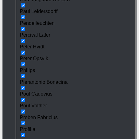
Paul Leidersdorff
Pendelleuchten
Percival Lafer
Peter Hvidt
Peter Opsvik
Philips
Pierantonio Bonacina
Poul Cadovius
Poul Volther
Preben Fabricius
Profilia