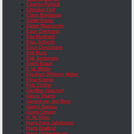
Charles Pollock
Christian Dell
Claus Bonderup
Dieter Rams
Dieter Waeckerlin
Egon Eiermann
Elio Martinelli
Elsa Solheim
Erich Dieckmann
Erik Buck
Erik Jorgensen
Erwin Braun
F. W. Möller
Friedrich Wilhelm Möller
Friso Kramer
Fritz Eichler
Geoffrey Harcourt
Georg Thams
Gerard van den Berg
Gianni Songia
Gunni Omann
H. W. Klein
Hans Agne Jakobsson
Hans Brattrud
Hans Eichenberger