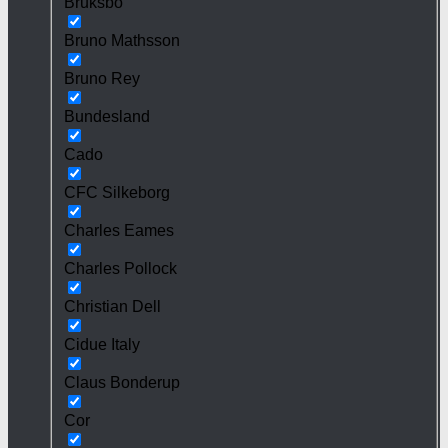
Bruksbo
Bruno Mathsson
Bruno Rey
Bundesland
Cado
CFC Silkeborg
Charles Eames
Charles Pollock
Christian Dell
Cidue Italy
Claus Bonderup
Cor