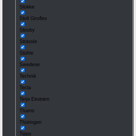
Stokke
Stoll Giroflex
Stouby
Strässle
Stühle
Swedese
Technik
Tecta
Terje Ekstrøm
Thams
Thüringen
Tipps