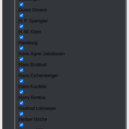
Gunni Omann
H. P. Spengler
H. W. Klein
Hamburg
Hans Agne Jakobsson
Hans Brattrud
Hans Eichenberger
Hans Kaufeld
Harry Bertoia
Hartmut Lohmeyer
Herber Hirche