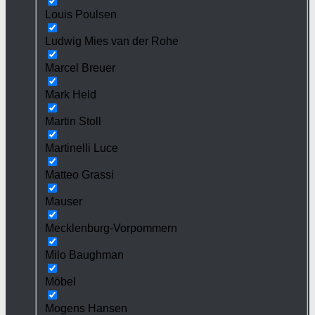
Louis Poulsen
Ludwig Mies van der Rohe
Marcel Breuer
Mark Held
Martin Stoll
Martinelli Luce
Matteo Grassi
Mauser
Mecklenburg-Vorpommern
Milo Baughman
Möbel
Mogens Hansen