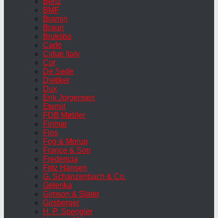
Benz
BMF
Bramin
Braun
Bruksbo
Cado
Cidue Italy
Cor
De Sede
Dietiker
Dux
Erik Jorgensen
Eternit
FDB Møbler
Finmar
Flos
Fog & Morup
France & Son
Fredericia
Fritz Hansen
G. Schanzenbach & Co.
Gelenka
Gimson & Slater
Girsberger
H. P. Spengler