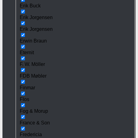
Erik Buck
Erik Jorgensen
Erik Jorgensen
Erwin Braun
Eternit
F. W. Möller
FDB Møbler
Finmar
Flos
Fog & Morup
France & Son
Fredericia