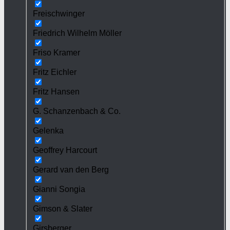
Freischwinger
Friedrich Wilhelm Möller
Friso Kramer
Fritz Eichler
Fritz Hansen
G. Schanzenbach & Co.
Gelenka
Geoffrey Harcourt
Gerard van den Berg
Gianni Songia
Gimson & Slater
Girsberger