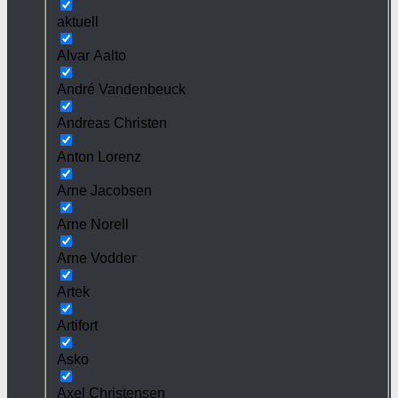
aktuell
Alvar Aalto
André Vandenbeuck
Andreas Christen
Anton Lorenz
Arne Jacobsen
Arne Norell
Arne Vodder
Artek
Artifort
Asko
Axel Christensen