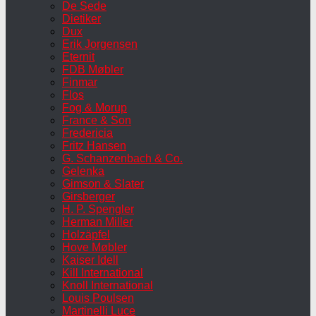
De Sede
Dietiker
Dux
Erik Jorgensen
Eternit
FDB Møbler
Finmar
Flos
Fog & Morup
France & Son
Fredericia
Fritz Hansen
G. Schanzenbach & Co.
Gelenka
Gimson & Slater
Girsberger
H. P. Spengler
Herman Miller
Holzäpfel
Hove Møbler
Kaiser Idell
Kill International
Knoll International
Louis Poulsen
Martinelli Luce