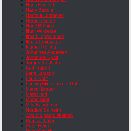
Hans Kaufeld
Harry Bertoia
Hartmut Lohmeyer
Herber Hirche
Horst Brüning
Illum Wikkelsø
Ilmari Lappalainen
Ilmari Tapiovaara
Ingmar Relling
Johannes Andersen
Johannes Spalt
Jørgen Kastholm
Karl Trabert
Lena Larsson
Louis Kalff
Ludwig Mies van der Rohe
Marcel Breuer
Mark Held
Martin Stoll
Milo Baughman
Nordahl Solheim
Orla Mølgaard Nielsen
Percival Lafer
Peter Hvidt